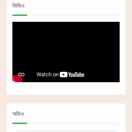
ভিডিও
অডিও