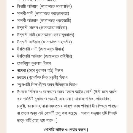
নিহায়ী আউয়াল (জামাআতে জালালাইন)
সানাবী সানী (জামাআতে শরহেবেকায়া)
সানাবী আউয়াল (জামাআতে শরহেজামী)
উস্তানী সালেস (জামাআতে কাফিয়া)
উস্তানী সানী (জামাআতে হেদায়াতুন্নাহব)
উস্তানী আউয়াল (জামাআতে নাহবেমীর)
ইবতিদায়ী সানী (জামাআতে মীযান)
ইবতিদায়ী আউয়াল (জামাআতে তাইসীর)
তাহফীযুল কুরআন বিভাগ
নাযেরা (দেখে কুরআন পাঠ) বিভাগ
মকতব (প্রাথমিক শিশু শ্রেণী) বিভাগ
স্কুলগামী শিক্ষার্থীদের জন্য দীনিয়্যাত বিভাগ
ইংরেজি শিক্ষিত ও বয়স্কদের জন্য ‘ফরযে আইন কোর্স’ (দীনী জ্ঞান অর্জন
করা প্রতিটি মুসলিমের জন্যই আবশ্যক। যারা জাগতিক, পারিবারিক,
চাকুরী, ব্যবসাসহ নানা ব্যস্ততার কারণে ফরয পরিমাণ দীন শিখতে পারছেন
না তাদের জন্য এই কোর্সটি চালু করা হয়েছে। সকাল সন্ধ্যার দুটি শিফটে
ছাত্র ভর্তি নেয়া হয়ে থাকে।)
পোস্টটি লাইক ও শেয়ার করুন।