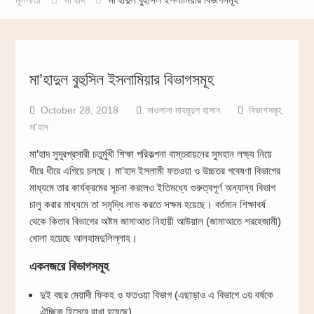
মা’হাদুল বুহুসিল ইসলামিয়ার বিভাগসমূহ
October 28, 2018
মাওলানা মাহমূদুল হাসান
বিভাগসমূহ
,
মা'হাদ
মা’হাদ সুদূরপ্রসারী চতুর্মুখী শিক্ষা পরিকল্পনা বাস্তবায়নের সুমহান লক্ষ্য নিয়ে
ধীরে ধীরে এগিয়ে চলছে। মা’হাদ ইসলামী ফতওয়া ও উচ্চতর গবেষণা বিভাগের
মাধ্যমে তার কার্যক্রমের সূচনা করলেও ইতিমধ্যে গুরুত্বপূর্ণ অন্যান্য বিভাগ
চালু করার মাধ্যমে তা সমৃদ্ধি লাভ করতে সক্ষম হয়েছে। বর্তমান শিক্ষাবর্ষ
থেকে কিতাব বিভাগের অষ্টম জামাআত নিহায়ী আউয়াল (জামাআতে শরহেজামী)
খোলা হয়েছে আলহামদুলিল্লাহ।
একনজরে বিভাগসমূহ
দুই বছর মেয়াদী ফিকহ ও ফতওয়া বিভাগ
(এছাড়াও এ বিভাগে ৩য় বর্ষকে
ঐচ্ছিক হিসেবে রাখা হয়েছে)