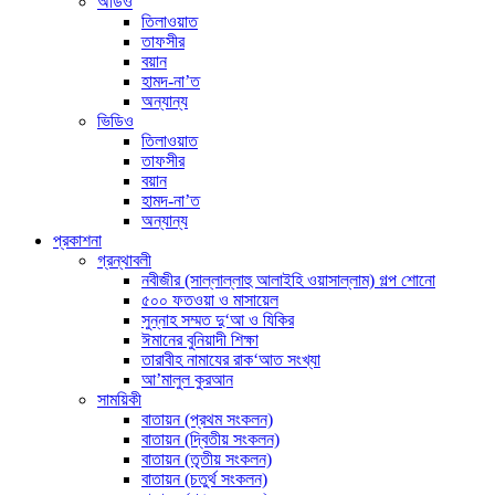
অডিও
তিলাওয়াত
তাফসীর
বয়ান
হামদ-না’ত
অন্যান্য
ভিডিও
তিলাওয়াত
তাফসীর
বয়ান
হামদ-না’ত
অন্যান্য
প্রকাশনা
গ্রন্থাবলী
নবীজীর (সাল্লাল্লাহু আলাইহি ওয়াসাল্লাম) গল্প শোনো
৫০০ ফতওয়া ও মাসায়েল
সুন্নাহ সম্মত দু‘আ ও যিকির
ঈমানের বুনিয়াদী শিক্ষা
তারাবীহ নামাযের রাক‘আত সংখ্যা
আ’মালুল কুরআন
সাময়িকী
বাতায়ন (প্রথম সংকলন)
বাতায়ন (দ্বিতীয় সংকলন)
বাতায়ন (তৃতীয় সংকলন)
বাতায়ন (চতুর্থ সংকলন)