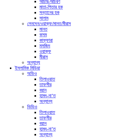
আচার-আচরণ
মাতা-পিতার হক
সন্তানের হক
সালাম
লেনদেন/ওয়াক্ফ/মানত/মীরাস
মানত
কসম
কাফ্ফারা
মসজিদ
ওয়াক্ফ
মীরাস
অন্যান্য
ইসলামিক মিডিয়া
অডিও
তিলাওয়াত
তাফসীর
বয়ান
হামদ-না’ত
অন্যান্য
ভিডিও
তিলাওয়াত
তাফসীর
বয়ান
হামদ-না’ত
অন্যান্য