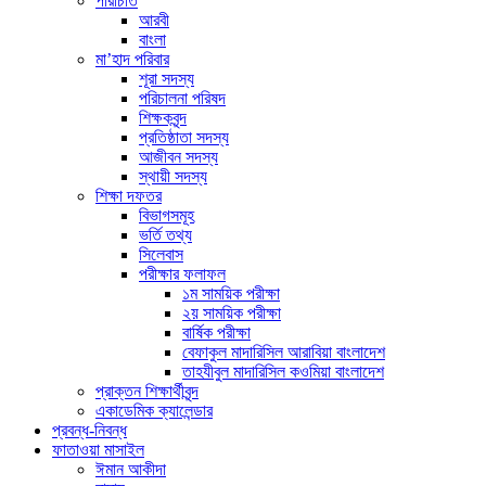
পরিচিতি
আরবী
বাংলা
মা’হাদ পরিবার
শূরা সদস্য
পরিচালনা পরিষদ
শিক্ষকবৃন্দ
প্রতিষ্ঠাতা সদস্য
আজীবন সদস্য
স্থায়ী সদস্য
শিক্ষা দফতর
বিভাগসমূহ
ভর্তি তথ্য
সিলেবাস
পরীক্ষার ফলাফল
১ম সাময়িক পরীক্ষা
২য় সাময়িক পরীক্ষা
বার্ষিক পরীক্ষা
বেফাকুল মাদারিসিল আরাবিয়া বাংলাদেশ
তাহযীবুল মাদারিসিল কওমিয়া বাংলাদেশ
প্রাক্তন শিক্ষার্থীবৃন্দ
একাডেমিক ক্যালেন্ডার
প্রবন্ধ-নিবন্ধ
ফাতাওয়া মাসাইল
ঈমান আকীদা