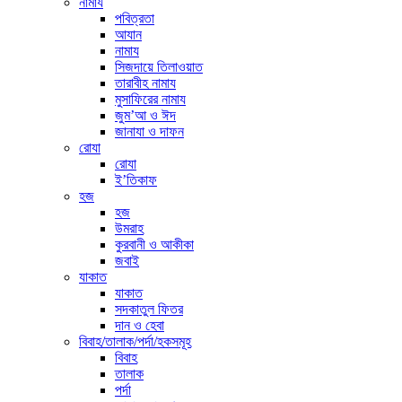
নামায
পবিত্রতা
আযান
নামায
সিজদায়ে তিলাওয়াত
তারাবীহ নামায
মুসাফিরের নামায
জুম’আ ও ঈদ
জানাযা ও দাফন
রোযা
রোযা
ই’তিকাফ
হজ
হজ
উমরাহ
কুরবানী ও আকীকা
জবাই
যাকাত
যাকাত
সদকাতুল ফিতর
দান ও হেবা
বিবাহ/তালাক/পর্দা/হকসমূহ
বিবাহ
তালাক
পর্দা