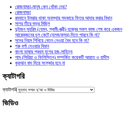
রোজনামচা-মানুষ কেন ধোঁকা দেয়?
রোজনামচা
রমযানে উমরায় থাকা অবস্থায় সদকায়ে ফিতর আদার করার বিধান
সাগর তীরে শুভ্র মিছিল
দুইজন মুহরিম (যেমন, স্বামী-স্ত্রী) হজ্বের সকল কাজ শেষ করে একজন
আরেকজনের চুল কেটে (হলক/কসর) দিতে পারবে কি না?
সুদের নিয়ম শিখিয়ে বেতন নেওয়া বৈধ হবে কি না?
গরু বর্গা দেওয়ার বিধান
বাংলা ভাষায় প্রথম যুগের হজ-সাহিত্য
শাম (সিরিয়া ও ফিলিস্তিন) সম্পর্কিত কয়েকটি আয়াত ও হাদীস
কুরআন বাদ দিয়ে সংস্কার হবে না
ক্যাটাগরি
ক্যাটাগরি
ভিডিও