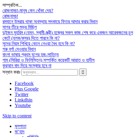
সাম্প্রতিক...
রোজনামচা-মানুষ কেন ধোঁকা দেয়?
রোজনামচা
রমযানে উমরায় থাকা অবস্থায় সদকায়ে ফিতর আদার করার বিধান
সাগর তীরে শুভ্র মিছিল
দুইজন মুহরিম (যেমন, স্বামী-স্ত্রী) হজ্বের সকল কাজ শেষ করে একজন আরেকজনের চুল
কেটে (হলক/কসর) দিতে পারবে কি না?
সুদের নিয়ম শিখিয়ে বেতন নেওয়া বৈধ হবে কি না?
গরু বর্গা দেওয়ার বিধান
বাংলা ভাষায় প্রথম যুগের হজ-সাহিত্য
শাম (সিরিয়া ও ফিলিস্তিন) সম্পর্কিত কয়েকটি আয়াত ও হাদীস
কুরআন বাদ দিয়ে সংস্কার হবে না
সন্ধান করাঃ
Facebook
Plus Google
Twitter
Linkdhin
Youtube
Skip to content
মূলপাতা
মা’হাদ