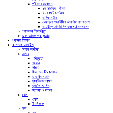
পরীক্ষার ফলাফল
১ম সাময়িক পরীক্ষা
২য় সাময়িক পরীক্ষা
বার্ষিক পরীক্ষা
বেফাকুল মাদারিসিল আরাবিয়া বাংলাদেশ
তাহযীবুল মাদারিসিল কওমিয়া বাংলাদেশ
প্রাক্তন শিক্ষার্থীবৃন্দ
একাডেমিক ক্যালেন্ডার
প্রবন্ধ-নিবন্ধ
ফাতাওয়া মাসাইল
ঈমান আকীদা
নামায
পবিত্রতা
আযান
নামায
সিজদায়ে তিলাওয়াত
তারাবীহ নামায
মুসাফিরের নামায
জুম’আ ও ঈদ
জানাযা ও দাফন
রোযা
রোযা
ই’তিকাফ
হজ
হজ