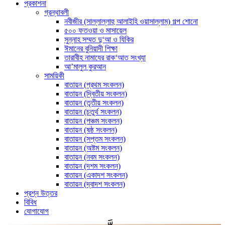
প্রকাশনা
গ্রন্থাবলী
নবীজীর (সাল্লাল্লাহু আলাইহি ওয়াসাল্লাম) গল্প শোনো
৫০০ ফতওয়া ও মাসায়েল
সুন্নাহ সম্মত দু‘আ ও যিকির
ঈমানের বুনিয়াদী শিক্ষা
তারাবীহ নামাযের রাক‘আত সংখ্যা
আ’মালুল কুরআন
সাময়িকী
বাতায়ন (প্রথম সংকলন)
বাতায়ন (দ্বিতীয় সংকলন)
বাতায়ন (তৃতীয় সংকলন)
বাতায়ন (চতুর্থ সংকলন)
বাতায়ন (পঞ্চম সংকলন)
বাতায়ন (ষষ্ঠ সংকলন)
বাতায়ন (সপ্তম সংকলন)
বাতায়ন (অষ্টম সংকলন)
বাতায়ন (নবম সংকলন)
বাতায়ন (দশম সংকলন)
বাতায়ন (একাদশ সংকলন)
বাতায়ন (দ্বাদশ সংকলন)
প্রশ্ন উত্তর
বিবিধ
যোগাযোগ