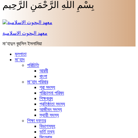
بِسْمِ اللَّهِ الرَّحْمَنِ الرَّحِيم
معهد البحوث الاسلامية
মা’হাদুল বুহুসিল ইসলামিয়া
মূলপাতা
মা’হাদ
পরিচিতি
আরবী
বাংলা
মা’হাদ পরিবার
শূরা সদস্য
পরিচালনা পরিষদ
শিক্ষকবৃন্দ
প্রতিষ্ঠাতা সদস্য
আজীবন সদস্য
স্থায়ী সদস্য
শিক্ষা দফতর
বিভাগসমূহ
ভর্তি তথ্য
সিলেবাস