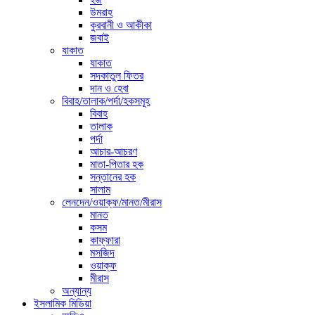
উমরাহ
কুরবানী ও আকীকা
জবাই
যাকাত
যাকাত
সদকাতুল ফিতর
দান ও হেবা
বিবাহ/তালাক/পর্দা/হকসমূহ
বিবাহ
তালাক
পর্দা
আচার-আচরণ
মাতা-পিতার হক
সন্তানের হক
সালাম
লেনদেন/ওয়াক্ফ/মানত/মীরাস
মানত
কসম
কাফ্ফারা
মসজিদ
ওয়াক্ফ
মীরাস
অন্যান্য
ইসলামিক মিডিয়া