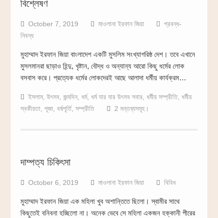
বিশ্লেষণ
October 7, 2019
মাওলানা ইরফান জিয়া
প্রবন্ধ-
নিবন্ধ
মুহাম্মাদ ইরফান জিয়া বাংলাদেশ একটি মুসলিম সংখ্যাগরিষ্ঠ দেশ। তবে এখানে
মুসলমানরা ছাড়াও হিন্দু, খৃষ্টান, বৌদ্ধ ও অন্যান্য আরো কিছু ধর্মের লোক
বসবাস করে। প্রত্যেক ধর্মের লোকদেরই আছে আলাদা ধর্মীয় কার্যক্রম…
ইসলাম
,
উৎসব
,
জন্মদিন
,
ধর্ম
,
ধর্ম যার যার উৎসব সবার
,
ধর্মীয় সম্প্রীতি
,
ধর্মীয়
স্বকীয়তা
,
পূজা
,
বর্ষপূর্তি
,
সম্প্রীতি
2 মন্তব্যসমূহ।
দাম্পত্য চিকিৎসা
October 6, 2019
মাওলানা ইরফান জিয়া
বিবিধ
মুহাম্মাদ ইরফান জিয়া এক মহিলা খুব অশান্তিতে ছিলো। স্বামীর সাথে
কিছুতেই বনিবনা হচ্ছিলো না। অনেক ভেবে সে মহিলা একজন হক্কানী পীরের