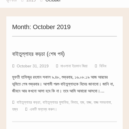
Month:
October 2019
বাইতুল্লাহর কড়চা (শেষ পর্ব)
October 31, 2019
মাওলানা ইরফান জিয়া
বিবিধ
মুফতী হাফিজুর রহমান সকাল ৯.৪৮, শুক্রবার, ১৬.০৮.১৯ আজ আরবের
ভূমিতে শেষ শুক্রবার। আগামী পরশু বাইতুল্লাহকে বিদেয় জানাবো। জানি না,
জীবনে আর কখনো আসা হবে কি না। তবে আমি আবারো আসবো।…
বাইতুল্লাহর কড়চা
,
বাইতুল্লাহর মুসাফির
,
বিদায়
,
হজ
,
হজ্জ
,
হজ্জ সফরনামা
,
হজ্ব
একটি মন্তব্য করুন।