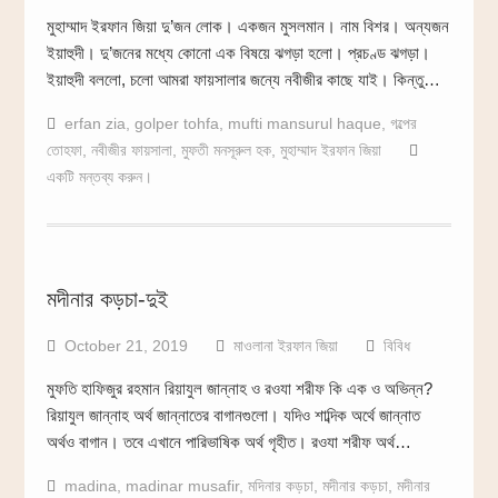
মুহাম্মাদ ইরফান জিয়া দু’জন লোক। একজন মুসলমান। নাম বিশর। অন্যজন
ইয়াহুদী। দু’জনের মধ্যে কোনো এক বিষয়ে ঝগড়া হলো। প্রচণ্ড ঝগড়া।
ইয়াহুদী বললো, চলো আমরা ফায়সালার জন্যে নবীজীর কাছে যাই। কিন্তু…
erfan zia
,
golper tohfa
,
mufti mansurul haque
,
গল্পের
তোহফা
,
নবীজীর ফায়সালা
,
মুফতী মনসূরুল হক
,
মুহাম্মাদ ইরফান জিয়া
একটি মন্তব্য করুন।
মদীনার কড়চা-দুই
October 21, 2019
মাওলানা ইরফান জিয়া
বিবিধ
মুফতি হাফিজুর রহমান রিয়াযুল জান্নাহ ও রওযা শরীফ কি এক ও অভিন্ন?
রিয়াযুল জান্নাহ অর্থ জান্নাতের বাগানগুলো। যদিও শাব্দিক অর্থে জান্নাত
অর্থও বাগান। তবে এখানে পারিভাষিক অর্থ গৃহীত। রওযা শরীফ অর্থ…
madina
,
madinar musafir
,
মদিনার কড়চা
,
মদীনার কড়চা
,
মদীনার