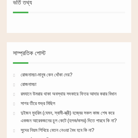
ভর্তি তথ্য
সাম্প্রতিক পোস্ট
রোজনামচা-মানুষ কেন ধোঁকা দেয়?
রোজনামচা
রমযানে উমরায় থাকা অবস্থায় সদকায়ে ফিতর আদার করার বিধান
সাগর তীরে শুভ্র মিছিল
দুইজন মুহরিম (যেমন, স্বামী-স্ত্রী) হজ্বের সকল কাজ শেষ করে
একজন আরেকজনের চুল কেটে (হলক/কসর) দিতে পারবে কি না?
সুদের নিয়ম শিখিয়ে বেতন নেওয়া বৈধ হবে কি না?