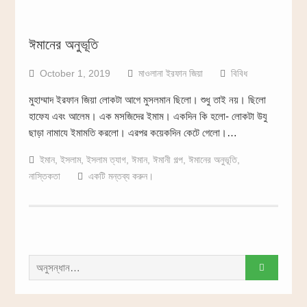
ঈমানের অনুভূতি
October 1, 2019
মাওলানা ইরফান জিয়া
বিবিধ
মুহাম্মাদ ইরফান জিয়া লোকটা আগে মুসলমান ছিলো। শুধু তাই নয়। ছিলো
হাফেয এবং আলেম। এক মসজিদের ইমাম। একদিন কি হলো- লোকটা উযু
ছাড়া নামাযে ইমামতি করলো। এরপর কয়েকদিন কেটে গেলো।…
ইমান
,
ইসলাম
,
ইসলাম ত্যাগ
,
ঈমান
,
ঈমানী গল্প
,
ঈমানের অনুভূতি
,
নাস্তিকতা
একটি মন্তব্য করুন।
সন্ধান
করাঃ