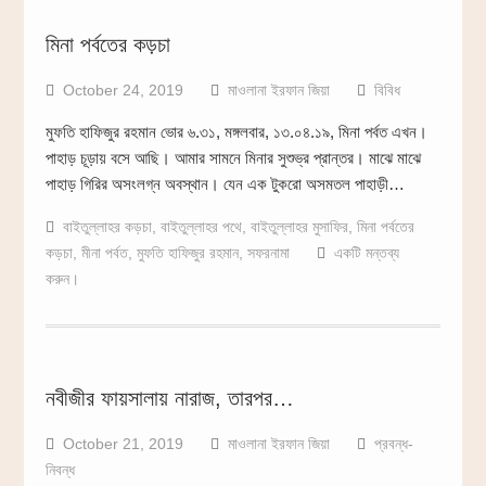
মিনা পর্বতের কড়চা
October 24, 2019
মাওলানা ইরফান জিয়া
বিবিধ
মুফতি হাফিজুর রহমান ভোর ৬.৩১, মঙ্গলবার, ১৩.০৪.১৯, মিনা পর্বত এখন।
পাহাড় চূড়ায় বসে আছি। আমার সামনে মিনার সুশুভ্র প্রান্তর। মাঝে মাঝে
পাহাড় গিরির অসংলগ্ন অবস্থান। যেন এক টুকরো অসমতল পাহাড়ী…
বাইতুল্লাহর কড়চা
,
বাইতুল্লাহর পথে
,
বাইতুল্লাহর মুসাফির
,
মিনা পর্বতের
কড়চা
,
মীনা পর্বত
,
মুফতি হাফিজুর রহমান
,
সফরনামা
একটি মন্তব্য
করুন।
নবীজীর ফায়সালায় নারাজ, তারপর…
October 21, 2019
মাওলানা ইরফান জিয়া
প্রবন্ধ-
নিবন্ধ