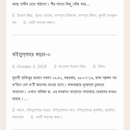
কাছে তাবীয চেয়ে পাঠালো। পীর সাহেব কিছু খোঁজ খবর…
ইরফান জিয়া
,
গল্পের তোহফা
,
দাম্পত্য চিকিৎসা
,
দাম্পত্য জীবন
,
মুফতী মনসূরুল
হক
একটি মন্তব্য করুন।
বাইতুল্লাহর কড়চা-৩
October 3, 2019
মাওলানা ইরফান জিয়া
বিবিধ
মুফতী হাফিজুর রহমান সকাল ০৯.৪২, শুক্রবার, ২৬-০৭-১৯, কাবা প্রাঙ্গন গত
ক’দিনে বেশ ক’টি জায়গায় যাওয়া হলো। মাকবারায়ে মুআল্লা তন্মধ্যে
অন্যতম। এখানে খাদিজা রা. এর কবরসহ অন্যান্য সাহাবায়ে কেরামের কবরও
রয়েছে।…
কড়চা
,
বাইতুল্লাহর কড়চা
,
বাইতুল্লাহর পথে
,
বাইতুল্লাহর মুসাফির
,
মুসাফির
,
সফরনামা
একটি মন্তব্য করুন।