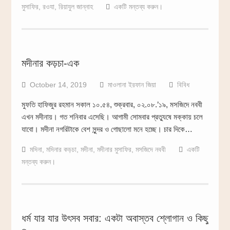
মুসাফির
,
রওযা
,
রিয়াযুল জান্নাহ
একটি মন্তব্য করুন।
মদীনার কড়চা-এক
October 14, 2019
মাওলানা ইরফান জিয়া
বিবিধ
মুফতি হাফিজুর রহমান সকাল ১০.৫৪, শুক্রবার, ০২.০৮.’১৯, মসজিদে নববী
এখন মদীনায়। গত শনিবার এসেছি। আগামী সোমবার প্রত্যুষে মক্কায় চলে
যাবো। মদীনা নগরিটাকে বেশ সুন্দর ও গোছালো মনে হচ্ছে। চার দিকে…
মদিনা
,
মদিনার কড়চা
,
মদীনা
,
মদীনার মুসাফির
,
মসজিদে নববী
একটি
মন্তব্য করুন।
ধর্ম যার যার উৎসব সবার: একটা অবাস্তব শ্লোগান ও কিছু