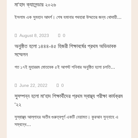
মা’হাদ ক্যালেন্ডার ২০২৬
বিবিধ
ইসলাম এক সুমহান আদর্শ। শেষ যমানার পথহারা উম্মতের জন্য খোদায়ী…
August 8, 2023
0
অনুষ্ঠিত হলো ১৪৪৪-৪৫ হিজরী শিক্ষাবর্ষের প্রথম অভিভাবক
সম্মেলন
বিবিধ
গত ১৭ই মুহাররম মোতবেক ৫ই আগস্ট শনিবার অনুষ্ঠিত হলো চলতি…
June 22, 2022
0
সুসম্পন্ন হলো মা’হাদ শিক্ষার্থীদের প্রথম স্বাস্থ্য পরীক্ষা কার্যক্রম
‘২২
সুস্বাস্থ্য আল্লাহর অতীব গুরুত্বপূর্ণ একটি নেয়ামত। কুরআন সুন্নাহে এ
সম্বন্ধে…