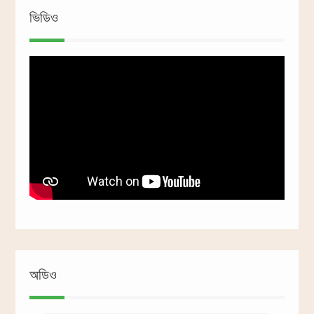
ভিডিও
অডিও