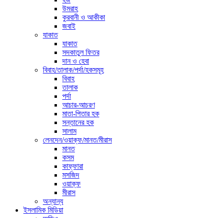
উমরাহ
কুরবানী ও আকীকা
জবাই
যাকাত
যাকাত
সদকাতুল ফিতর
দান ও হেবা
বিবাহ/তালাক/পর্দা/হকসমূহ
বিবাহ
তালাক
পর্দা
আচার-আচরণ
মাতা-পিতার হক
সন্তানের হক
সালাম
লেনদেন/ওয়াক্ফ/মানত/মীরাস
মানত
কসম
কাফ্ফারা
মসজিদ
ওয়াক্ফ
মীরাস
অন্যান্য
ইসলামিক মিডিয়া