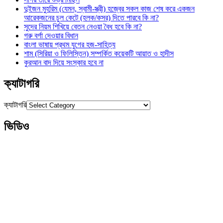
দুইজন মুহরিম (যেমন, স্বামী-স্ত্রী) হজ্বের সকল কাজ শেষ করে একজন
আরেকজনের চুল কেটে (হলক/কসর) দিতে পারবে কি না?
সুদের নিয়ম শিখিয়ে বেতন নেওয়া বৈধ হবে কি না?
গরু বর্গা দেওয়ার বিধান
বাংলা ভাষায় প্রথম যুগের হজ-সাহিত্য
শাম (সিরিয়া ও ফিলিস্তিন) সম্পর্কিত কয়েকটি আয়াত ও হাদীস
কুরআন বাদ দিয়ে সংস্কার হবে না
ক্যাটাগরি
ক্যাটাগরি
ভিডিও