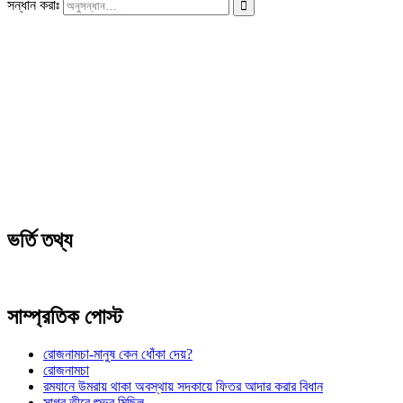
সন্ধান করাঃ
ভর্তি তথ্য
সাম্প্রতিক পোস্ট
রোজনামচা-মানুষ কেন ধোঁকা দেয়?
রোজনামচা
রমযানে উমরায় থাকা অবস্থায় সদকায়ে ফিতর আদার করার বিধান
সাগর তীরে শুভ্র মিছিল