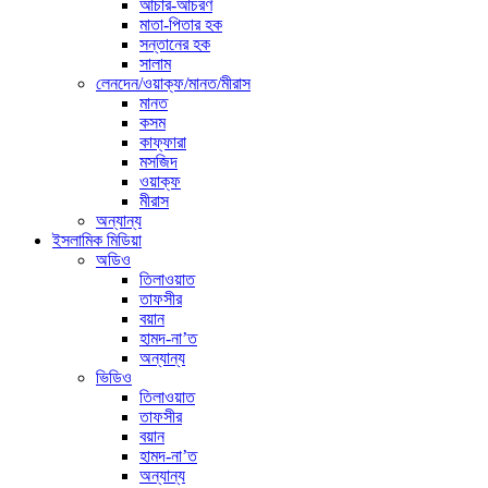
আচার-আচরণ
মাতা-পিতার হক
সন্তানের হক
সালাম
লেনদেন/ওয়াক্ফ/মানত/মীরাস
মানত
কসম
কাফ্ফারা
মসজিদ
ওয়াক্ফ
মীরাস
অন্যান্য
ইসলামিক মিডিয়া
অডিও
তিলাওয়াত
তাফসীর
বয়ান
হামদ-না’ত
অন্যান্য
ভিডিও
তিলাওয়াত
তাফসীর
বয়ান
হামদ-না’ত
অন্যান্য