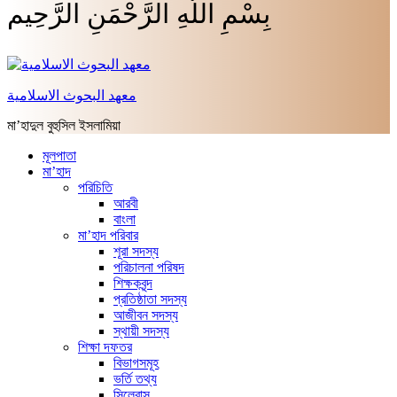
بِسْمِ اللَّهِ الرَّحْمَنِ الرَّحِيم
معهد البحوث الاسلامية
মা’হাদুল বুহুসিল ইসলামিয়া
মূলপাতা
মা’হাদ
পরিচিতি
আরবী
বাংলা
মা’হাদ পরিবার
শূরা সদস্য
পরিচালনা পরিষদ
শিক্ষকবৃন্দ
প্রতিষ্ঠাতা সদস্য
আজীবন সদস্য
স্থায়ী সদস্য
শিক্ষা দফতর
বিভাগসমূহ
ভর্তি তথ্য
সিলেবাস