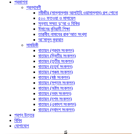
প্রকাশনা
গ্রন্থাবলী
নবীজীর (সাল্লাল্লাহু আলাইহি ওয়াসাল্লাম) গল্প শোনো
৫০০ ফতওয়া ও মাসায়েল
সুন্নাহ সম্মত দু‘আ ও যিকির
ঈমানের বুনিয়াদী শিক্ষা
তারাবীহ নামাযের রাক‘আত সংখ্যা
আ’মালুল কুরআন
সাময়িকী
বাতায়ন (প্রথম সংকলন)
বাতায়ন (দ্বিতীয় সংকলন)
বাতায়ন (তৃতীয় সংকলন)
বাতায়ন (চতুর্থ সংকলন)
বাতায়ন (পঞ্চম সংকলন)
বাতায়ন (ষষ্ঠ সংকলন)
বাতায়ন (সপ্তম সংকলন)
বাতায়ন (অষ্টম সংকলন)
বাতায়ন (নবম সংকলন)
বাতায়ন (দশম সংকলন)
বাতায়ন (একাদশ সংকলন)
বাতায়ন (দ্বাদশ সংকলন)
প্রশ্ন উত্তর
বিবিধ
যোগাযোগ