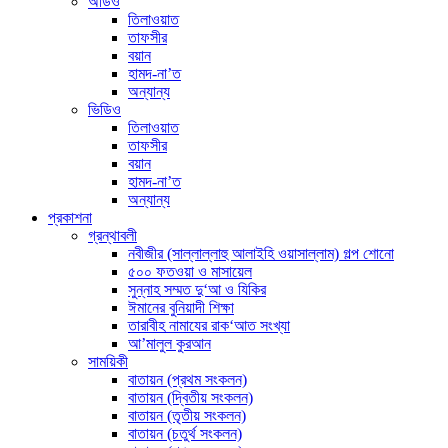
অডিও
তিলাওয়াত
তাফসীর
বয়ান
হামদ-না’ত
অন্যান্য
ভিডিও
তিলাওয়াত
তাফসীর
বয়ান
হামদ-না’ত
অন্যান্য
প্রকাশনা
গ্রন্থাবলী
নবীজীর (সাল্লাল্লাহু আলাইহি ওয়াসাল্লাম) গল্প শোনো
৫০০ ফতওয়া ও মাসায়েল
সুন্নাহ সম্মত দু‘আ ও যিকির
ঈমানের বুনিয়াদী শিক্ষা
তারাবীহ নামাযের রাক‘আত সংখ্যা
আ’মালুল কুরআন
সাময়িকী
বাতায়ন (প্রথম সংকলন)
বাতায়ন (দ্বিতীয় সংকলন)
বাতায়ন (তৃতীয় সংকলন)
বাতায়ন (চতুর্থ সংকলন)