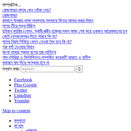
সাম্প্রতিক...
রোজনামচা-মানুষ কেন ধোঁকা দেয়?
রোজনামচা
রমযানে উমরায় থাকা অবস্থায় সদকায়ে ফিতর আদার করার বিধান
সাগর তীরে শুভ্র মিছিল
দুইজন মুহরিম (যেমন, স্বামী-স্ত্রী) হজ্বের সকল কাজ শেষ করে একজন আরেকজনের চুল
কেটে (হলক/কসর) দিতে পারবে কি না?
সুদের নিয়ম শিখিয়ে বেতন নেওয়া বৈধ হবে কি না?
গরু বর্গা দেওয়ার বিধান
বাংলা ভাষায় প্রথম যুগের হজ-সাহিত্য
শাম (সিরিয়া ও ফিলিস্তিন) সম্পর্কিত কয়েকটি আয়াত ও হাদীস
কুরআন বাদ দিয়ে সংস্কার হবে না
সন্ধান করাঃ
Facebook
Plus Google
Twitter
Linkdhin
Youtube
Skip to content
মূলপাতা
মা’হাদ