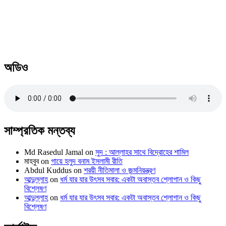
অডিও
সাম্প্রতিক মন্তব্য
Md Rasedul Jamal
on
সুদ : আল্লাহর সাথে বিদ্রোহের শামিল
মাহবুব
on
গায়ে হলুদ বনাম ইসলামী রীতি
Abdul Kuddus
on
শরয়ী নীতিমালা ও জন্মনিয়ন্ত্রণ
আব্দুল্লাহ
on
ধর্ম যার যার উৎসব সবার: একটা অবাস্তব শ্লোগান ও কিছু
বিশ্লেষণ
আব্দুল্লাহ
on
ধর্ম যার যার উৎসব সবার: একটা অবাস্তব শ্লোগান ও কিছু
বিশ্লেষণ