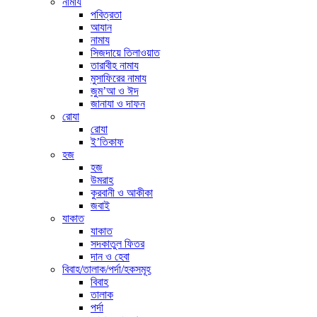
নামায
পবিত্রতা
আযান
নামায
সিজদায়ে তিলাওয়াত
তারাবীহ নামায
মুসাফিরের নামায
জুম’আ ও ঈদ
জানাযা ও দাফন
রোযা
রোযা
ই’তিকাফ
হজ
হজ
উমরাহ
কুরবানী ও আকীকা
জবাই
যাকাত
যাকাত
সদকাতুল ফিতর
দান ও হেবা
বিবাহ/তালাক/পর্দা/হকসমূহ
বিবাহ
তালাক
পর্দা