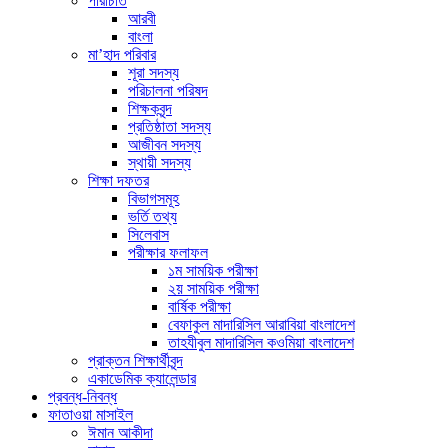
পরিচিতি
আরবী
বাংলা
মা’হাদ পরিবার
শূরা সদস্য
পরিচালনা পরিষদ
শিক্ষকবৃন্দ
প্রতিষ্ঠাতা সদস্য
আজীবন সদস্য
স্থায়ী সদস্য
শিক্ষা দফতর
বিভাগসমূহ
ভর্তি তথ্য
সিলেবাস
পরীক্ষার ফলাফল
১ম সাময়িক পরীক্ষা
২য় সাময়িক পরীক্ষা
বার্ষিক পরীক্ষা
বেফাকুল মাদারিসিল আরাবিয়া বাংলাদেশ
তাহযীবুল মাদারিসিল কওমিয়া বাংলাদেশ
প্রাক্তন শিক্ষার্থীবৃন্দ
একাডেমিক ক্যালেন্ডার
প্রবন্ধ-নিবন্ধ
ফাতাওয়া মাসাইল
ঈমান আকীদা