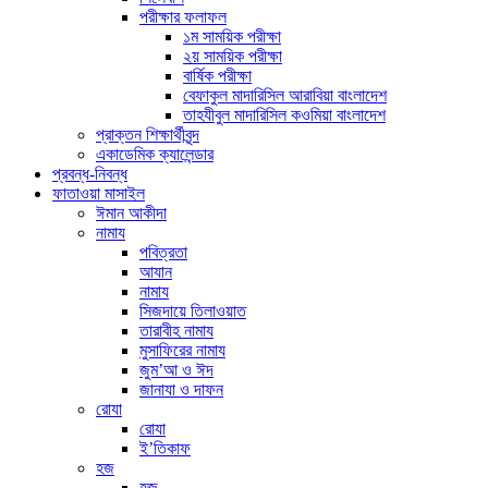
পরীক্ষার ফলাফল
১ম সাময়িক পরীক্ষা
২য় সাময়িক পরীক্ষা
বার্ষিক পরীক্ষা
বেফাকুল মাদারিসিল আরাবিয়া বাংলাদেশ
তাহযীবুল মাদারিসিল কওমিয়া বাংলাদেশ
প্রাক্তন শিক্ষার্থীবৃন্দ
একাডেমিক ক্যালেন্ডার
প্রবন্ধ-নিবন্ধ
ফাতাওয়া মাসাইল
ঈমান আকীদা
নামায
পবিত্রতা
আযান
নামায
সিজদায়ে তিলাওয়াত
তারাবীহ নামায
মুসাফিরের নামায
জুম’আ ও ঈদ
জানাযা ও দাফন
রোযা
রোযা
ই’তিকাফ
হজ
হজ