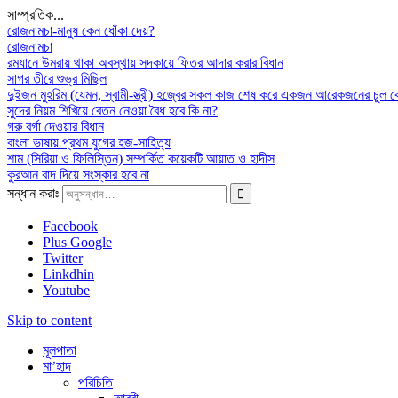
সাম্প্রতিক...
রোজনামচা-মানুষ কেন ধোঁকা দেয়?
রোজনামচা
রমযানে উমরায় থাকা অবস্থায় সদকায়ে ফিতর আদার করার বিধান
সাগর তীরে শুভ্র মিছিল
দুইজন মুহরিম (যেমন, স্বামী-স্ত্রী) হজ্বের সকল কাজ শেষ করে একজন আরেকজনের চুল 
সুদের নিয়ম শিখিয়ে বেতন নেওয়া বৈধ হবে কি না?
গরু বর্গা দেওয়ার বিধান
বাংলা ভাষায় প্রথম যুগের হজ-সাহিত্য
শাম (সিরিয়া ও ফিলিস্তিন) সম্পর্কিত কয়েকটি আয়াত ও হাদীস
কুরআন বাদ দিয়ে সংস্কার হবে না
সন্ধান করাঃ
Facebook
Plus Google
Twitter
Linkdhin
Youtube
Skip to content
মূলপাতা
মা’হাদ
পরিচিতি