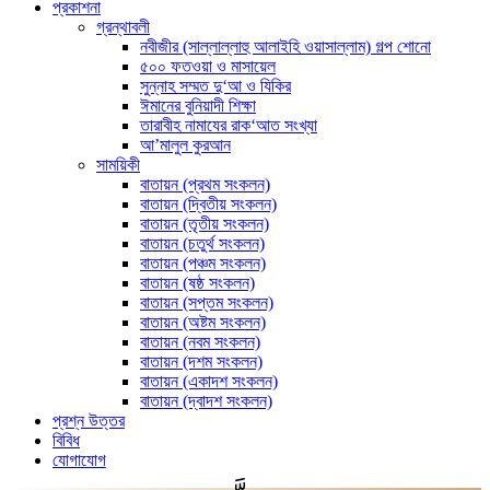
প্রকাশনা
গ্রন্থাবলী
নবীজীর (সাল্লাল্লাহু আলাইহি ওয়াসাল্লাম) গল্প শোনো
৫০০ ফতওয়া ও মাসায়েল
সুন্নাহ সম্মত দু‘আ ও যিকির
ঈমানের বুনিয়াদী শিক্ষা
তারাবীহ নামাযের রাক‘আত সংখ্যা
আ’মালুল কুরআন
সাময়িকী
বাতায়ন (প্রথম সংকলন)
বাতায়ন (দ্বিতীয় সংকলন)
বাতায়ন (তৃতীয় সংকলন)
বাতায়ন (চতুর্থ সংকলন)
বাতায়ন (পঞ্চম সংকলন)
বাতায়ন (ষষ্ঠ সংকলন)
বাতায়ন (সপ্তম সংকলন)
বাতায়ন (অষ্টম সংকলন)
বাতায়ন (নবম সংকলন)
বাতায়ন (দশম সংকলন)
বাতায়ন (একাদশ সংকলন)
বাতায়ন (দ্বাদশ সংকলন)
প্রশ্ন উত্তর
বিবিধ
যোগাযোগ