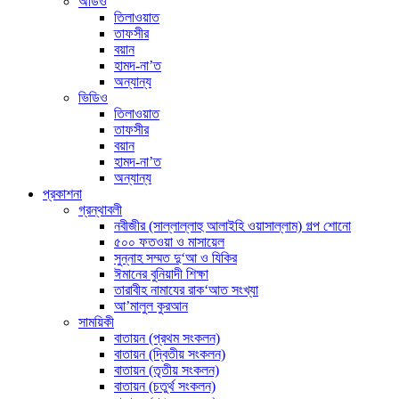
অডিও
তিলাওয়াত
তাফসীর
বয়ান
হামদ-না’ত
অন্যান্য
ভিডিও
তিলাওয়াত
তাফসীর
বয়ান
হামদ-না’ত
অন্যান্য
প্রকাশনা
গ্রন্থাবলী
নবীজীর (সাল্লাল্লাহু আলাইহি ওয়াসাল্লাম) গল্প শোনো
৫০০ ফতওয়া ও মাসায়েল
সুন্নাহ সম্মত দু‘আ ও যিকির
ঈমানের বুনিয়াদী শিক্ষা
তারাবীহ নামাযের রাক‘আত সংখ্যা
আ’মালুল কুরআন
সাময়িকী
বাতায়ন (প্রথম সংকলন)
বাতায়ন (দ্বিতীয় সংকলন)
বাতায়ন (তৃতীয় সংকলন)
বাতায়ন (চতুর্থ সংকলন)