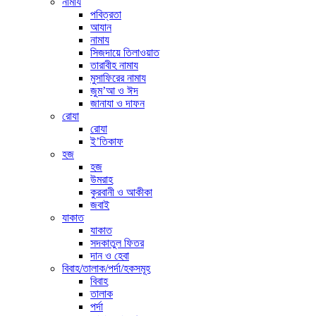
নামায
পবিত্রতা
আযান
নামায
সিজদায়ে তিলাওয়াত
তারাবীহ নামায
মুসাফিরের নামায
জুম’আ ও ঈদ
জানাযা ও দাফন
রোযা
রোযা
ই’তিকাফ
হজ
হজ
উমরাহ
কুরবানী ও আকীকা
জবাই
যাকাত
যাকাত
সদকাতুল ফিতর
দান ও হেবা
বিবাহ/তালাক/পর্দা/হকসমূহ
বিবাহ
তালাক
পর্দা