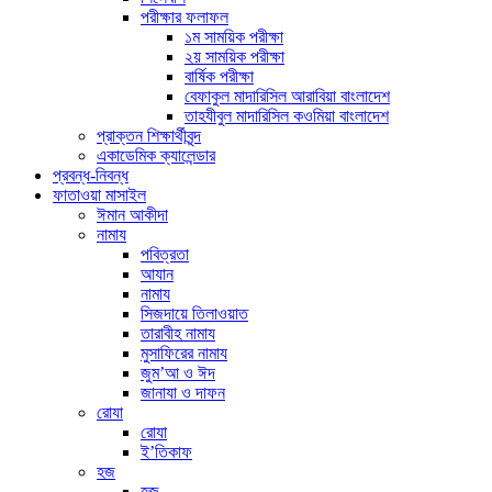
পরীক্ষার ফলাফল
১ম সাময়িক পরীক্ষা
২য় সাময়িক পরীক্ষা
বার্ষিক পরীক্ষা
বেফাকুল মাদারিসিল আরাবিয়া বাংলাদেশ
তাহযীবুল মাদারিসিল কওমিয়া বাংলাদেশ
প্রাক্তন শিক্ষার্থীবৃন্দ
একাডেমিক ক্যালেন্ডার
প্রবন্ধ-নিবন্ধ
ফাতাওয়া মাসাইল
ঈমান আকীদা
নামায
পবিত্রতা
আযান
নামায
সিজদায়ে তিলাওয়াত
তারাবীহ নামায
মুসাফিরের নামায
জুম’আ ও ঈদ
জানাযা ও দাফন
রোযা
রোযা
ই’তিকাফ
হজ
হজ