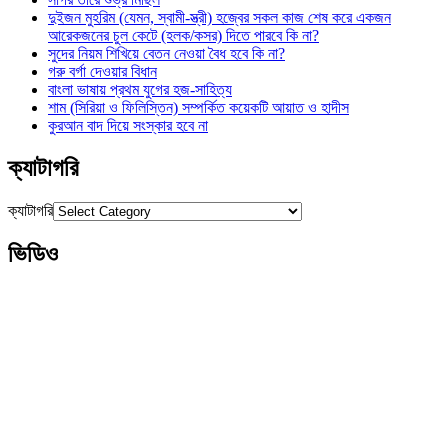
দুইজন মুহরিম (যেমন, স্বামী-স্ত্রী) হজ্বের সকল কাজ শেষ করে একজন
আরেকজনের চুল কেটে (হলক/কসর) দিতে পারবে কি না?
সুদের নিয়ম শিখিয়ে বেতন নেওয়া বৈধ হবে কি না?
গরু বর্গা দেওয়ার বিধান
বাংলা ভাষায় প্রথম যুগের হজ-সাহিত্য
শাম (সিরিয়া ও ফিলিস্তিন) সম্পর্কিত কয়েকটি আয়াত ও হাদীস
কুরআন বাদ দিয়ে সংস্কার হবে না
ক্যাটাগরি
ক্যাটাগরি
ভিডিও