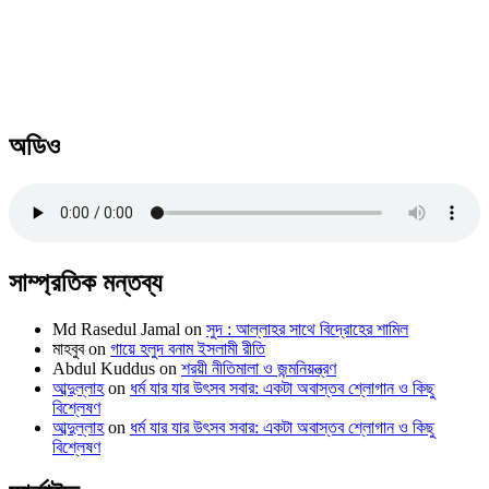
অডিও
সাম্প্রতিক মন্তব্য
Md Rasedul Jamal
on
সুদ : আল্লাহর সাথে বিদ্রোহের শামিল
মাহবুব
on
গায়ে হলুদ বনাম ইসলামী রীতি
Abdul Kuddus
on
শরয়ী নীতিমালা ও জন্মনিয়ন্ত্রণ
আব্দুল্লাহ
on
ধর্ম যার যার উৎসব সবার: একটা অবাস্তব শ্লোগান ও কিছু
বিশ্লেষণ
আব্দুল্লাহ
on
ধর্ম যার যার উৎসব সবার: একটা অবাস্তব শ্লোগান ও কিছু
বিশ্লেষণ