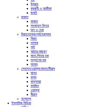
উমরাহ
কুরবানী ও আকীকা
জবাই
যাকাত
যাকাত
সদকাতুল ফিতর
দান ও হেবা
বিবাহ/তালাক/পর্দা/হকসমূহ
বিবাহ
তালাক
পর্দা
আচার-আচরণ
মাতা-পিতার হক
সন্তানের হক
সালাম
লেনদেন/ওয়াক্ফ/মানত/মীরাস
মানত
কসম
কাফ্ফারা
মসজিদ
ওয়াক্ফ
মীরাস
অন্যান্য
ইসলামিক মিডিয়া