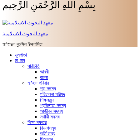
بِسْمِ اللَّهِ الرَّحْمَنِ الرَّحِيم
معهد البحوث الاسلامية
মা’হাদুল বুহুসিল ইসলামিয়া
মূলপাতা
মা’হাদ
পরিচিতি
আরবী
বাংলা
মা’হাদ পরিবার
শূরা সদস্য
পরিচালনা পরিষদ
শিক্ষকবৃন্দ
প্রতিষ্ঠাতা সদস্য
আজীবন সদস্য
স্থায়ী সদস্য
শিক্ষা দফতর
বিভাগসমূহ
ভর্তি তথ্য
সিলেবাস