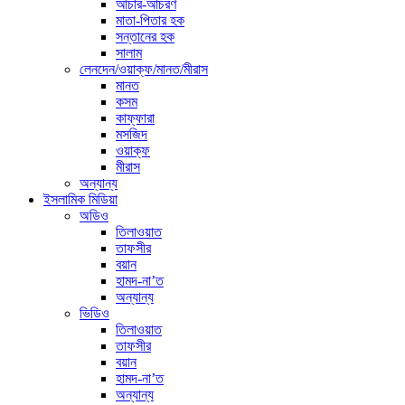
আচার-আচরণ
মাতা-পিতার হক
সন্তানের হক
সালাম
লেনদেন/ওয়াক্ফ/মানত/মীরাস
মানত
কসম
কাফ্ফারা
মসজিদ
ওয়াক্ফ
মীরাস
অন্যান্য
ইসলামিক মিডিয়া
অডিও
তিলাওয়াত
তাফসীর
বয়ান
হামদ-না’ত
অন্যান্য
ভিডিও
তিলাওয়াত
তাফসীর
বয়ান
হামদ-না’ত
অন্যান্য