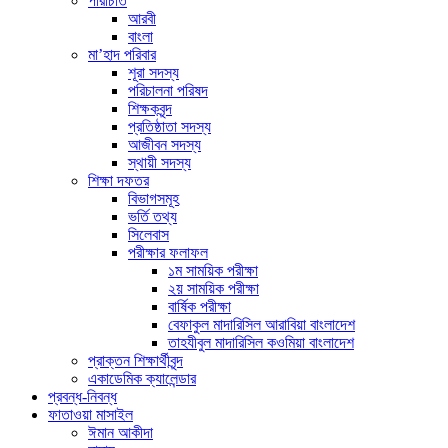
পরিচিতি
আরবী
বাংলা
মা’হাদ পরিবার
শূরা সদস্য
পরিচালনা পরিষদ
শিক্ষকবৃন্দ
প্রতিষ্ঠাতা সদস্য
আজীবন সদস্য
স্থায়ী সদস্য
শিক্ষা দফতর
বিভাগসমূহ
ভর্তি তথ্য
সিলেবাস
পরীক্ষার ফলাফল
১ম সাময়িক পরীক্ষা
২য় সাময়িক পরীক্ষা
বার্ষিক পরীক্ষা
বেফাকুল মাদারিসিল আরাবিয়া বাংলাদেশ
তাহযীবুল মাদারিসিল কওমিয়া বাংলাদেশ
প্রাক্তন শিক্ষার্থীবৃন্দ
একাডেমিক ক্যালেন্ডার
প্রবন্ধ-নিবন্ধ
ফাতাওয়া মাসাইল
ঈমান আকীদা