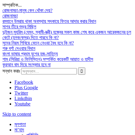
সাম্প্রতিক...
রোজনামচা-মানুষ কেন ধোঁকা দেয়?
রোজনামচা
রমযানে উমরায় থাকা অবস্থায় সদকায়ে ফিতর আদার করার বিধান
সাগর তীরে শুভ্র মিছিল
দুইজন মুহরিম (যেমন, স্বামী-স্ত্রী) হজ্বের সকল কাজ শেষ করে একজন আরেকজনের চুল
কেটে (হলক/কসর) দিতে পারবে কি না?
সুদের নিয়ম শিখিয়ে বেতন নেওয়া বৈধ হবে কি না?
গরু বর্গা দেওয়ার বিধান
বাংলা ভাষায় প্রথম যুগের হজ-সাহিত্য
শাম (সিরিয়া ও ফিলিস্তিন) সম্পর্কিত কয়েকটি আয়াত ও হাদীস
কুরআন বাদ দিয়ে সংস্কার হবে না
সন্ধান করাঃ
Facebook
Plus Google
Twitter
Linkdhin
Youtube
Skip to content
মূলপাতা
মা’হাদ