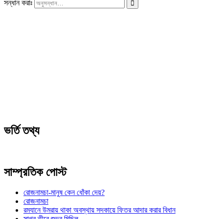
সন্ধান করাঃ
ভর্তি তথ্য
সাম্প্রতিক পোস্ট
রোজনামচা-মানুষ কেন ধোঁকা দেয়?
রোজনামচা
রমযানে উমরায় থাকা অবস্থায় সদকায়ে ফিতর আদার করার বিধান
সাগর তীরে শুভ্র মিছিল