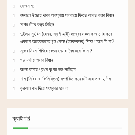
রোজনামচা
রমযানে উমরায় থাকা অবস্থায় সদকায়ে ফিতর আদার করার বিধান
সাগর তীরে শুভ্র মিছিল
দুইজন মুহরিম (যেমন, স্বামী-স্ত্রী) হজ্বের সকল কাজ শেষ করে
একজন আরেকজনের চুল কেটে (হলক/কসর) দিতে পারবে কি না?
সুদের নিয়ম শিখিয়ে বেতন নেওয়া বৈধ হবে কি না?
গরু বর্গা দেওয়ার বিধান
বাংলা ভাষায় প্রথম যুগের হজ-সাহিত্য
শাম (সিরিয়া ও ফিলিস্তিন) সম্পর্কিত কয়েকটি আয়াত ও হাদীস
কুরআন বাদ দিয়ে সংস্কার হবে না
ক্যাটাগরি