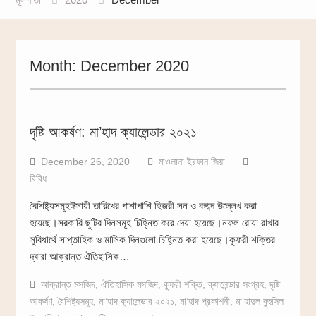
Month:
December 2020
দৃষ্টি আকর্ষণ: মা’হাদ ক্যালেন্ডার ২০২১
December 26, 2020
মাওলানা ইরফান জিয়া
বিবিধ
বৈশিষ্ট্যসমূহঈসায়ী তারিখের পাশাপাশি হিজরী সন ও বঙ্গাব্দ উল্লেখ করা
হয়েছে।সরকারি ছুটির দিনসমূহ চিহ্নিত করে দেয়া হয়েছে।নফল রোযা রাখার
সুবিধার্থে সাপ্তাহিক ও মাসিক দিনগুলো চিহ্নিত করা হয়েছে।কুফরী শক্তির
দ্বারা আক্রান্ত ঐতিহাসিক…
আক্রান্ত মসজিদ
,
ঐতিহাসিক মসজিদ
,
কুফরী শক্তি
,
ক্যালেন্ডার সংগ্রহ
,
দৃষ্টি
আকর্ষণ
,
বৈশিষ্ট্যসমূহ
,
মা’হাদ ক্যালেন্ডার ২০২১
,
মা’হাদ প্রকাশনী
,
মা’হাদুল বুহুসিল