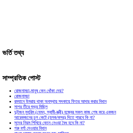
ভর্তি তথ্য
সাম্প্রতিক পোস্ট
রোজনামচা-মানুষ কেন ধোঁকা দেয়?
রোজনামচা
রমযানে উমরায় থাকা অবস্থায় সদকায়ে ফিতর আদার করার বিধান
সাগর তীরে শুভ্র মিছিল
দুইজন মুহরিম (যেমন, স্বামী-স্ত্রী) হজ্বের সকল কাজ শেষ করে একজন
আরেকজনের চুল কেটে (হলক/কসর) দিতে পারবে কি না?
সুদের নিয়ম শিখিয়ে বেতন নেওয়া বৈধ হবে কি না?
গরু বর্গা দেওয়ার বিধান