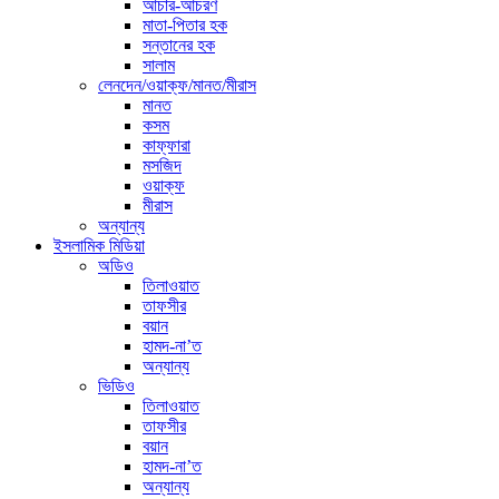
আচার-আচরণ
মাতা-পিতার হক
সন্তানের হক
সালাম
লেনদেন/ওয়াক্ফ/মানত/মীরাস
মানত
কসম
কাফ্ফারা
মসজিদ
ওয়াক্ফ
মীরাস
অন্যান্য
ইসলামিক মিডিয়া
অডিও
তিলাওয়াত
তাফসীর
বয়ান
হামদ-না’ত
অন্যান্য
ভিডিও
তিলাওয়াত
তাফসীর
বয়ান
হামদ-না’ত
অন্যান্য