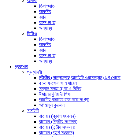
অডিও
তিলাওয়াত
তাফসীর
বয়ান
হামদ-না’ত
অন্যান্য
ভিডিও
তিলাওয়াত
তাফসীর
বয়ান
হামদ-না’ত
অন্যান্য
প্রকাশনা
গ্রন্থাবলী
নবীজীর (সাল্লাল্লাহু আলাইহি ওয়াসাল্লাম) গল্প শোনো
৫০০ ফতওয়া ও মাসায়েল
সুন্নাহ সম্মত দু‘আ ও যিকির
ঈমানের বুনিয়াদী শিক্ষা
তারাবীহ নামাযের রাক‘আত সংখ্যা
আ’মালুল কুরআন
সাময়িকী
বাতায়ন (প্রথম সংকলন)
বাতায়ন (দ্বিতীয় সংকলন)
বাতায়ন (তৃতীয় সংকলন)
বাতায়ন (চতুর্থ সংকলন)