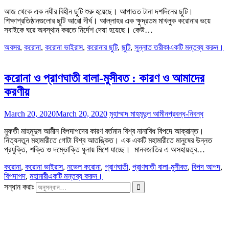
আজ থেকে এক নযীর বিহীন ছুটি শুরু হয়েছে। আপাতত টানা দশদিনের ছুটি।
শিক্ষাপ্রতিষ্ঠানগুলোর ছুটি আরো দীর্ঘ। আল্লাহর এক ক্ষুদ্রতম মাখলুক করোনার ভয়ে
সবাইকে ঘরে অবস্থান করতে নির্দেশ দেয়া হয়েছে। কেউ…
অবসর
,
করোনা
,
করোনা ভাইরাস
,
করোনার ছুটি
,
ছুটি
,
সুন্নাত তরীকা
একটি মন্তব্য করুন।
করোনা ও প্রাণঘাতী বালা-মুসীবত : কারণ ও আমাদের
করণীয়
March 20, 2020
March 20, 2020
মুহাম্মাদ মাহমূদুল আমীন
প্রবন্ধ-নিবন্ধ
মুফতী মাহমূদুল আমীন বিপদাপদের কারণ বর্তমান বিশ্ব নানাবিধ বিপদে আক্রান্ত।
নিত্যনতুন মহামারীতে গোটা বিশ্ব আতঙ্কিত। এক একটি মহামারীতে মানুষের উন্নত
প্রযুক্তি, শক্তি ও দম্ভোক্তি ধূলায় মিশে যাচ্ছে। মানবজাতির এ অসহায়ত্ব…
করোনা
,
করোনা ভাইরাস
,
নভেল করোনা
,
প্রাণঘাতী
,
প্রাণঘাতী বালা-মুসীবত
,
বিপদ আপদ
,
বিপদাপদ
,
মহামারী
একটি মন্তব্য করুন।
সন্ধান করাঃ