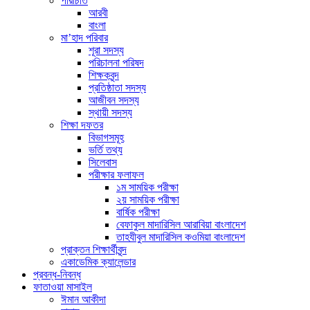
পরিচিতি
আরবী
বাংলা
মা’হাদ পরিবার
শূরা সদস্য
পরিচালনা পরিষদ
শিক্ষকবৃন্দ
প্রতিষ্ঠাতা সদস্য
আজীবন সদস্য
স্থায়ী সদস্য
শিক্ষা দফতর
বিভাগসমূহ
ভর্তি তথ্য
সিলেবাস
পরীক্ষার ফলাফল
১ম সাময়িক পরীক্ষা
২য় সাময়িক পরীক্ষা
বার্ষিক পরীক্ষা
বেফাকুল মাদারিসিল আরাবিয়া বাংলাদেশ
তাহযীবুল মাদারিসিল কওমিয়া বাংলাদেশ
প্রাক্তন শিক্ষার্থীবৃন্দ
একাডেমিক ক্যালেন্ডার
প্রবন্ধ-নিবন্ধ
ফাতাওয়া মাসাইল
ঈমান আকীদা