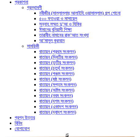
প্রকাশনা
গ্রন্থাবলী
নবীজীর (সাল্লাল্লাহু আলাইহি ওয়াসাল্লাম) গল্প শোনো
৫০০ ফতওয়া ও মাসায়েল
সুন্নাহ সম্মত দু‘আ ও যিকির
ঈমানের বুনিয়াদী শিক্ষা
তারাবীহ নামাযের রাক‘আত সংখ্যা
আ’মালুল কুরআন
সাময়িকী
বাতায়ন (প্রথম সংকলন)
বাতায়ন (দ্বিতীয় সংকলন)
বাতায়ন (তৃতীয় সংকলন)
বাতায়ন (চতুর্থ সংকলন)
বাতায়ন (পঞ্চম সংকলন)
বাতায়ন (ষষ্ঠ সংকলন)
বাতায়ন (সপ্তম সংকলন)
বাতায়ন (অষ্টম সংকলন)
বাতায়ন (নবম সংকলন)
বাতায়ন (দশম সংকলন)
বাতায়ন (একাদশ সংকলন)
বাতায়ন (দ্বাদশ সংকলন)
প্রশ্ন উত্তর
বিবিধ
যোগাযোগ