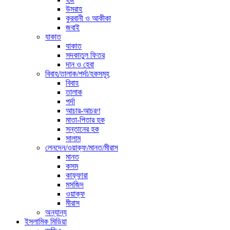
উমরাহ
কুরবানী ও আকীকা
জবাই
যাকাত
যাকাত
সদকাতুল ফিতর
দান ও হেবা
বিবাহ/তালাক/পর্দা/হকসমূহ
বিবাহ
তালাক
পর্দা
আচার-আচরণ
মাতা-পিতার হক
সন্তানের হক
সালাম
লেনদেন/ওয়াক্ফ/মানত/মীরাস
মানত
কসম
কাফ্ফারা
মসজিদ
ওয়াক্ফ
মীরাস
অন্যান্য
ইসলামিক মিডিয়া