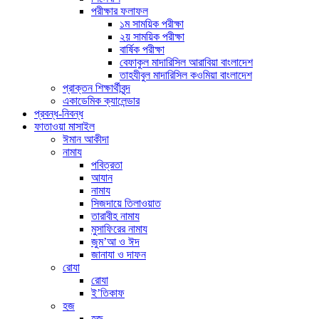
পরীক্ষার ফলাফল
১ম সাময়িক পরীক্ষা
২য় সাময়িক পরীক্ষা
বার্ষিক পরীক্ষা
বেফাকুল মাদারিসিল আরাবিয়া বাংলাদেশ
তাহযীবুল মাদারিসিল কওমিয়া বাংলাদেশ
প্রাক্তন শিক্ষার্থীবৃন্দ
একাডেমিক ক্যালেন্ডার
প্রবন্ধ-নিবন্ধ
ফাতাওয়া মাসাইল
ঈমান আকীদা
নামায
পবিত্রতা
আযান
নামায
সিজদায়ে তিলাওয়াত
তারাবীহ নামায
মুসাফিরের নামায
জুম’আ ও ঈদ
জানাযা ও দাফন
রোযা
রোযা
ই’তিকাফ
হজ
হজ