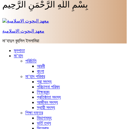
بِسْمِ اللَّهِ الرَّحْمَنِ الرَّحِيم
معهد البحوث الاسلامية
মা’হাদুল বুহুসিল ইসলামিয়া
মূলপাতা
মা’হাদ
পরিচিতি
আরবী
বাংলা
মা’হাদ পরিবার
শূরা সদস্য
পরিচালনা পরিষদ
শিক্ষকবৃন্দ
প্রতিষ্ঠাতা সদস্য
আজীবন সদস্য
স্থায়ী সদস্য
শিক্ষা দফতর
বিভাগসমূহ
ভর্তি তথ্য
সিলেবাস