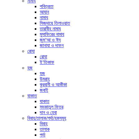
নামায
পবিত্রতা
আযান
নামায
সিজদায়ে তিলাওয়াত
তারাবীহ নামায
মুসাফিরের নামায
জুম’আ ও ঈদ
জানাযা ও দাফন
রোযা
রোযা
ই’তিকাফ
হজ
হজ
উমরাহ
কুরবানী ও আকীকা
জবাই
যাকাত
যাকাত
সদকাতুল ফিতর
দান ও হেবা
বিবাহ/তালাক/পর্দা/হকসমূহ
বিবাহ
তালাক
পর্দা