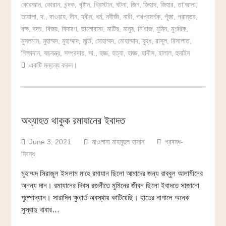
কোরআন
,
কোরান
,
খন্দক
,
খৃষ্টান
,
খ্রিস্টান
,
ঘটনা
,
জিন
,
জিহাদ
,
জিহার
,
তা‘আলা
,
তায়ালা
,
দ.
,
দাওয়াহ
,
দীন
,
দ্বীন
,
ধর্ম
,
নবীজী
,
নারী
,
পথপ্রদর্শক
,
পূঁজা
,
প্রান্তর
,
বক্ষ
,
বদর
,
বিজয়
,
বিদারণ
,
ভালোবাসা
,
মাটির
,
মানুষ
,
মি’রাজ
,
মুমিন
,
মুশরিক
,
মুসলমান
,
মুহাম্মদ
,
মুহাম্মাদ
,
মূর্তি
,
মোহাম্মদ
,
মোহাম্মাদ
,
যুদ্ধ
,
রাসূল
,
রিসালাত
,
শিক্ষাদান
,
ষড়যন্ত্র
,
সম্প্রদায়
,
সা.
,
হজ্জ
,
হত্যা
,
হাজ্জ
,
হাদীস
,
হালাল
,
হুনাইন
একটি মন্তব্য করুন।
অব্যাহত থাকুক রমাযানের ইবাদত
June 3, 2021
মাওলানা মাহমূদুল হাসান
প্রবন্ধ-
নিবন্ধ
মুহাম্মদ সিরাজুল ইসলাম মাহে রমাযান ছিলো আমাদের জন্য রাব্বুল আলামীনের
অনন্য দান। রমাযানের দিবস রজনীতে মুমিনের জীবন ছিলো ইবাদতে সাজানো
পুষ্পোদ্যান। সারাদিন ক্ষুধার্ত অবস্থায় কাটিয়েছি। হাতের নাগালে অনেক
সুস্বাদু খাবার…