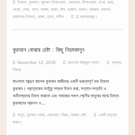
ইবাদত
,
কুরআন
,
কুরআন তিলাওয়াত
,
কোরআন
,
তিলাওয়াত
,
দু‘আ
,
দুআ
,
দোআ
,
দোয়া
,
নফল
,
নামাজ
,
নামায
,
মাস
,
রমজান
,
রমযান
,
রমাজান
,
রমাযান
,
রমাযানের ইবাদত
,
রোজা
,
রোযা
,
হাদীস
2 মন্তব্যসমূহ।
কুরআন বোঝার চেষ্টা : কিছু নিয়মকানুন
November 12, 2018
মাওলানা মাহমূদুল হাসান
প্রবন্ধ-
নিবন্ধ
মাওলানা আব্দুল মালেক কুরআন মাজীদের একটি গুরুত্বপূর্ণ হক হিফযে
কুরআন। প্রত্যেকের যতটুকু সম্ভব হিফয করা, সন্তান-সন্ততি ও
অধীনস্তদের হিফয করানো এবং সমাজের সকল শ্রেণীর মানুষের মাঝে হিফযে
কুরআনের প্রচলন ও…
কানুন
,
কুরআন বোঝা
,
কোরআন
,
নিয়ম
,
বোঝার চেষ্টা
একটি মন্তব্য
করুন।