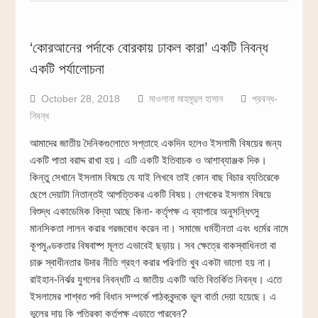
‘কোরআনের পর্দাকে বোরকায় ঢাকল কারা’ একটি নিবন্ধ
একটি পর্যালোচনা
October 28, 2018
মাওলানা মাহমূদুল হাসান
প্রবন্ধ-
নিবন্ধ
আমাদের জাতীয় দৈনিকগুলোতে সপ্তাহে একদিন হলেও ইসলামী বিষয়ের জন্য
একটি পাতা বরাদ্দ রাখা হয়। এটি একটি ইতিবাচক ও আশাব্যাঞ্জক দিক।
কিন্তু সেখানে ইসলাম বিষয়ে যে যাই লিখবে তাই কোন বাছ বিচার ব্যতিরেকে
ছেপে দেয়াটা নিতান্তই আপত্তিকর একটি বিষয়। লেখকের ইসলাম বিষয়ে
বিশুদ্ধ একাডেমিক বিদ্যা আছে কিনা- কর্তৃপক্ষ এ ব্যাপারে অনুসন্ধিৎসু
মানসিকতা লালন করার গরজবোধ করেন না। সমাজে ধর্মহীনতা এবং ধর্মের নামে
কূপমুণ্ডকতার বিষবাষ্প মূলত এভাবেই ছড়ায়। সব ক্ষেত্রে বাকস্বাধিনতা বা
চারু স্বাধীনতার উদার নীতি গ্রহণ করার পরিণতি খুব একটা ভালো হয় না।
রাইহান-নির্ঝর যুগলের নিবন্ধটি এ জাতীয় একটি অতি বিতর্কিত নিবন্ধ। এতে
ইসলামের শাশ্বত পর্দা বিধান সম্পর্কে পাঠকবৃন্দকে ভুল বার্তা দেয়া হয়েছে। এ
ভুলের দায় কি পত্রিকা কর্তৃপক্ষ এড়াতে পারবেন?