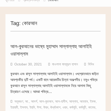
Tag:
কোরআন
আল-কুরআনের ভাষ্যে মুহাম্মাদ সাল্লাল্লাহু আলাইহি
ওয়াসাল্লাম
October 30, 2021
মাওলানা মাহমূদুল হাসান
বিবিধ
কুরআন এবং রাসূল সাল্লাল্লাহু আলাইহি ওয়াসাল্লাম। ওৎপ্রোতভাবে জড়িত
আবশ্যকীয় দুটি পর্ব। একটি বাদে আরেকটির চিন্তা অকল্পনীয়। তবুও পবিত্র
কুরআনে রাসূল সাল্লাল্লাহু আলাইহি ওয়াসাল্লামকে নিয়ে আলাদা কিছু
চিত্রায়ণ এসেছে। আমরা পবিত্র…
অনুকরণ
,
আ.
,
আদর্শ
,
আল-কুরআন
,
আল-হাদীস
,
আল্লাহ
,
আহযাব
,
ইফক
,
ইয়াহুদী
,
ইসলাম
,
ইহুদি
,
ঈসা
,
উহুদ
,
ঊর্ধ্বাকাশ
,
ওহুদ
,
কর্মসূচি
,
কর্মসূচী
,
কাফের
,