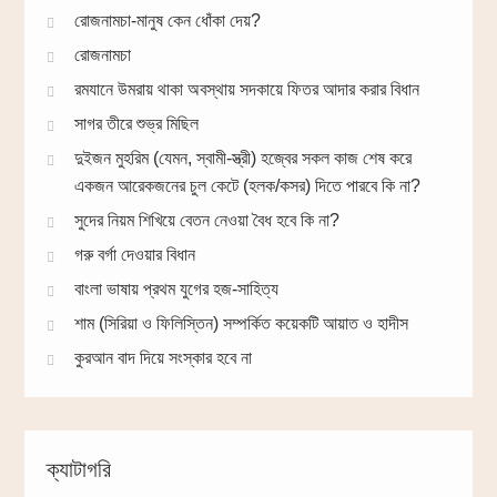
রোজনামচা-মানুষ কেন ধোঁকা দেয়?
রোজনামচা
রমযানে উমরায় থাকা অবস্থায় সদকায়ে ফিতর আদার করার বিধান
সাগর তীরে শুভ্র মিছিল
দুইজন মুহরিম (যেমন, স্বামী-স্ত্রী) হজ্বের সকল কাজ শেষ করে
একজন আরেকজনের চুল কেটে (হলক/কসর) দিতে পারবে কি না?
সুদের নিয়ম শিখিয়ে বেতন নেওয়া বৈধ হবে কি না?
গরু বর্গা দেওয়ার বিধান
বাংলা ভাষায় প্রথম যুগের হজ-সাহিত্য
শাম (সিরিয়া ও ফিলিস্তিন) সম্পর্কিত কয়েকটি আয়াত ও হাদীস
কুরআন বাদ দিয়ে সংস্কার হবে না
ক্যাটাগরি