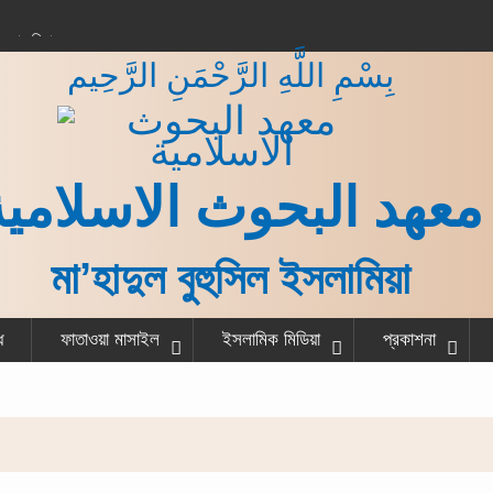
করার বিধান
بِسْمِ اللَّهِ الرَّحْمَنِ الرَّحِيم
 কাজ শেষ করে একজন
না?
গরু বর্গা দেওয়ার বিধান
ত ও হাদীস
معهد البحوث الاسلامية
মা’হাদুল বুহুসিল ইসলামিয়া
ধ
ফাতাওয়া মাসাইল
ইসলামিক মিডিয়া
প্রকাশনা