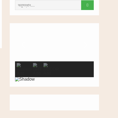
সন্ধান
করাঃ