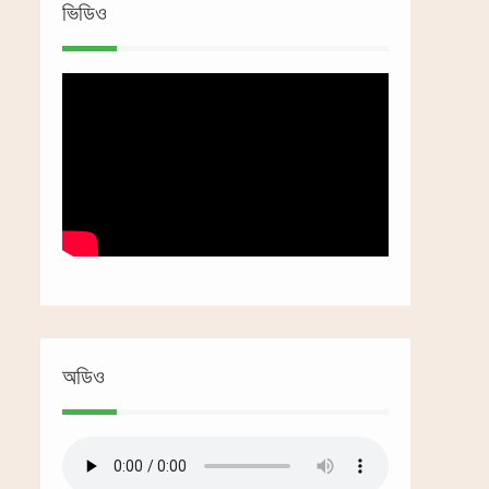
ভিডিও
অডিও