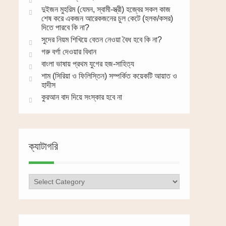
দুইজন মুহরিম (যেমন, স্বামী-স্ত্রী) হজ্বের সকল কাজ
শেষ করে একজন আরেকজনের চুল কেটে (হলক/কসর)
দিতে পারবে কি না?
সুদের নিয়ম শিখিয়ে বেতন নেওয়া বৈধ হবে কি না?
গরু বর্গা দেওয়ার বিধান
বাংলা ভাষায় প্রথম যুগের হজ-সাহিত্য
শাম (সিরিয়া ও ফিলিস্তিন) সম্পর্কিত কয়েকটি আয়াত ও
হাদীস
কুরআন বাদ দিয়ে সংস্কার হবে না
ক্যাটাগরি
ক্যাটাগরি