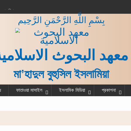
করার বিধান
بِسْمِ اللَّهِ الرَّحْمَنِ الرَّحِيم
 কাজ শেষ করে একজন
না?
গরু বর্গা দেওয়ার বিধান
ত ও হাদীস
معهد البحوث الاسلامية
মা’হাদুল বুহুসিল ইসলামিয়া
ধ
ফাতাওয়া মাসাইল
ইসলামিক মিডিয়া
প্রকাশনা