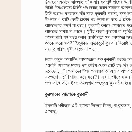
ঠিক তেমনিভাবে আল্লাহ তা‘আলার সন্তুষ্টি লাভের আশায়
নির্দিষ্ট দিনগুলোতে নির্দিষ্ট পশু জবাই করার মাধ্যমে আ
তিনি আদেশ করেছেন তাঁর নামে কুরবানী করতে, ব্যস্ আম
কি লাভ? কোটি কোটি টাকার পশু হত্যা না করে এ টাকাগ
আমাদেরকে স্পর্শ না করে। কুরবানী করলে গোশতের প্রয়
আমাদের মাথায় না আসে। সৃষ্টির বাহবা কুড়ানো বা প্রতিব
লক্ষ্যে দামি পশু ক্রয় করার মানসিকতা যেন আমাদের হৃদয
পশুকে করো জবাই’ ইত্যকার শব্দচাতুর্যে কুরআন বিরোধী 
ভ্রান্ত ধারণা সৃষ্টি করতে না পারে।
মহান রব্বুল আলামীন আমাদেরকে পশু কুরবানী করতে আ
এমনকি যিলহজ্জ মাসের দশ তারিখ থেকে মোট চার দিন রো
দিয়েছেন, এটা আমাদের উপর আল্লাহ তা‘আলার অপার মেহ
এতগুলো নির্দেশ পালন হয়ে যাবে?। এর বিপরীতে সকল স্
পশুর সাথে সাথে ইনশা-আল্লাহ পশুত্বের কুরবানীও হয়ে
কুরআনের আলোকে কুরবানী
ইসলামি শরীয়তে এটি ইবাদত হিসেবে সিদ্ধ, যা কুরআন,
এসেছে,