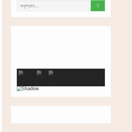
সন্ধান
করাঃ