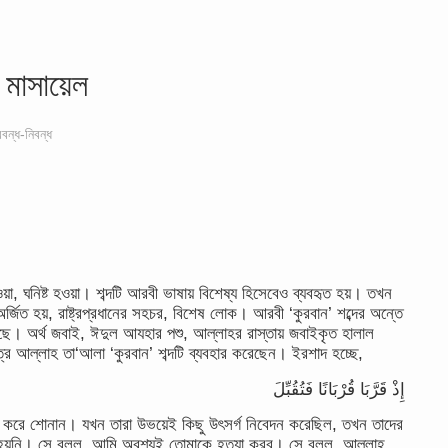
 মাসায়েল
রবন্ধ-নিবন্ধ
ওয়া, ঘনিষ্ট হওয়া। শব্দটি আরবী ভাষায় বিশেষ্য হিসেবেও ব্যবহৃত হয়। তখন
র্জিত হয়, রাষ্ট্রপ্রধানের সহচর, বিশেষ লোক। আরবী ‘কুরবান’ শব্দের অন্তে
 হয়েছে। অর্থ জবাই, ঈদুল আযহার পশু, আল্লাহর রাস্তায় জবাইকৃত হালাল
্রে আল্লাহ তা‘আলা ‘কুরবান’ শব্দটি ব্যবহার করেছেন। ইরশাদ হচ্ছে,
إِذْ قَرَّبَا قُرْبَانًا فَتُقُبِّلَ
াঠ করে শোনান। যখন তারা উভয়েই কিছু উৎসর্গ নিবেদন করেছিল, তখন তাদের
 হয়নি। সে বলল, আমি অবশ্যই তোমাকে হত্যা করব। সে বলল, আল্লাহ্