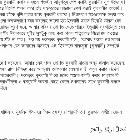
 কুরবানী করার মাধ্যমে শর্তহীন আনুগত্য পেশ করাই কুরবানীর মূল উদ্দেশ্য।
ল্লাহর নির্দেশ পালন করে তাঁর মহব্বতের নজরানা পেশ করাই কুরবানীর তাৎপর্য।
রা তাঁকে খুশি করার জন্য কুরবানী করবো। নিরাপরাধ পশুগুলোকে হত্যা করে
ুলো জনকল্যাণে ব্যয় করলেই ভালো হত ইত্যাদী ঈমান বিরোধী ভাবনা যেন
োজন পূরণ হবে, আমার পরিবার গোশত খেতে পারবে ইত্যাদি স্বার্থচিন্তা যেন
েশীর ঈর্ষাকাতর দৃষ্টির সুখটুকু লাভ করা কিংবা পত্রিকার শিরোনাম হওয়ার
়ে ঠাঁই না পায়। ‘পশু নয় পশুত্বের কুরবানী চাই’, ‘অবোধ পশুকে নয় মনের
শ্লোগান যেন আমাদের অন্তরে এই ‘ইবাদাতে মাকসূদা’ (কুরবানী) সম্পর্কে
দেশ করেছেন, আবার সেই পশুর গোশত কুরবানী দাতার জন্য হালাল করেছেন,
জা রাখা নিষিদ্ধ করে আল্লাহ তা‘আলার মেহমানদারী কবুল করার নির্দেশ
েরবানী। পশুত্বের কুরবানী কিংবা মনের পশুকে জবাই করার মাধ্যমে কি
বার্থচিন্তা ও বস্তুবাদী ভাবনা ঝেড়ে ফেলে ইখলাসের সাথে কুরবানী করলে
 যাবে।
 হাদিস ও মুসলিম উম্মাহর ঐকমত্য দ্বারা প্রমাণিত। কুরআন মজীদে যেমন
فَصَلِّ لِرَبِّكَ وَانْحَرْ