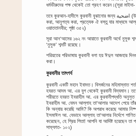
ধর্মভীরুদের পক্ষ থেকেই তো গ্রহণ করেন।(সূরা মাইদা
তবে কুরআন-হাদীসে কুরবানী বুঝানোর জন্য اضحية (উযহিয়্যাহ) এবং ‘নুসুক’ শব্দ ব্যবহৃত হয়েছে। ‘নুসুক’ শব্দটির অর্থ হল, ইবাদত
করা, আনুগত্য করা, প্রত্যেক ঐ বস্তু যার মাধ্যমে আ
ওয়াততানবীর; পৃষ্ঠা ৩৫২)
সূরা আন‘আমের ১৬২ নং আয়াতে কুরবানী অর্থে নুসুক শব
‘নুসুক’ শব্দটি রয়েছে।
শরিয়তের পরিভাষায় কুরবানী বলা হয় ঈদুল আজহার দিনগু
করা।
কুরবানীর তাৎপর্য
কুরবানী একটি মহান ইবাদত। বিসর্জনের মহিমাস্নাত শর
হযরত আদম আ. এর যুগ থেকেই কুরবানী বিদ্যমান। তবে
শরীয়তে হযরত ইবরাহীম আ. এর কুরবানীপদ্ধতি অনুসৃত।
ইবরাহীম আ. যেমন আল্লাহ তা‘আলার আদেশ পেয়ে তাঁর স
কি অন্যায় করেছি আমি? কি অপরাধ করেছে আমার নিষ্পাপ 
ইসমাঈল আ. যেভাবে আল্লাহ তা‘আলার নির্দেশে শাণিত ছ
করেছেন, হে প্রিয় পিতা! আপনি যা আদিষ্ট হয়েছেন ত
সাফ্ফাত- ১০২)