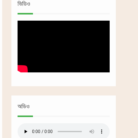
ভিডিও
অডিও