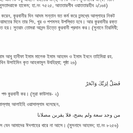
ুসতাদরাকে হাকেম; হা.নং ৭৫২৫, আততারগীব ওয়াততারহীব ২/১৬৪)
াদ করেন, কুরবানীর দিন আদম সন্তান যত কর্ম করে তন্মধ্যে আল্লাহর নিকট
 কিয়ামতের দিনে তার শিং, খুর ও পশমসহ উপস্থিত হবে। আর কুরবানীর রক্ত
িত হয়। সুতরাং তোমরা আনন্দ চিত্তে কুরবানী প্রদান কর। (সুনানে তিরমিযী;
ইমাম আবু হানীফা ইমাম মালেক ইমাম আহমদ ও ইমাম ইবনে তাইমিয়া রহ.
িন উসাইমিন কৃত আহকামুল উযহিয়্যা; পৃষ্ঠা ২৬)
فَصَلِّ لِرَبِّكَ وَانْحَرْ
ও পশু কুরবানী কর। (সূরা কাউসার- ২)
্লাল্লাহু আলাইহি ওয়াসাল্লাম বলেছেন,
من وجد سعة ولم يضح، فلا يقربن مصلانا
করে না সে যেন আমাদের ঈদগাহের ধারে না আসে। (মুসনাদে আহমদ; হা.নং ৮২৫৬)