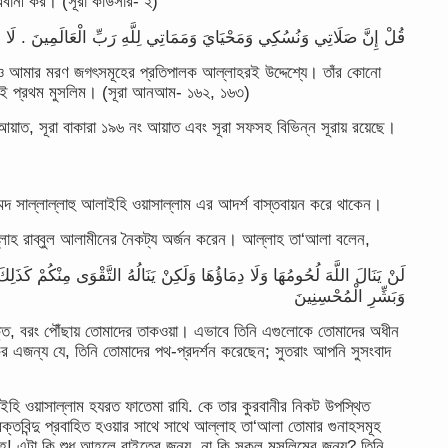
ুরবানী কর। (সূরা কাউসার- ২)
قُلْ إِنَّ صَلَاتِي وَنُسُكِي وَمَحْيَايَ وَمَمَاتِي لِلَّهِ رَبِّ الْعَالَمِينَ . لَا شَ
 ও আমার মরণ জগৎসমূহের প্রতিপালক আল্লাহরই উদ্দেশ্যে। তাঁর কোনো
মিই প্রথম মুসলিম। (সূরা আনআম- ১৬২, ১৬৩)
য়াত, সূরা বাকারা ১৯৬ নং আয়াত এবং সূরা সফসহ বিভিন্ন সূরায় রয়েছে।
্মদ সাল্লাল্লাহু আলাইহি ওয়াসাল্লাম এর আদর্শ বাস্তবায়ন করে থাকেন।
আল্লাহ রাব্বুল আলামীনের নৈকট্য অর্জন করেন। আল্লাহ তা‘আলা বলেন,
لَنْ يَنَالَ اللَّهَ لُحُومُهَا وَلَا دِمَاؤُهَا وَلَكِنْ يَنَالُهُ التَّقْوَى مِنْكُمْ كَذَلِ
وَبَشِّرِ الْمُحْسِنِينَ
ক্ত, বরং পৌঁছায় তোমাদের তাকওয়া। এভাবে তিনি এগুলোকে তোমাদের অধীন
কর এজন্য যে, তিনি তোমাদের পথ-প্রদর্শন করেছেন; সুতরাং আপনি সুসংবাদ
লাইহি ওয়াসাল্লাম হযরত ফাতেমা রাযি. কে তার কুরবানীর নিকট উপস্থিত
তবিন্দু প্রবাহিত হওয়ার সাথে সাথে আল্লাহ তা‘আলা তোমার গুনাহসমূহ
্লাহ! এটা কি শুধু আহলে বাইতের জন্য, না কি সকল মুসলিমের জন্য? তিনি