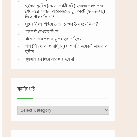
দুইজন মুহরিম (যেমন, স্বামী-স্ত্রী) হজ্বের সকল কাজ
শেষ করে একজন আরেকজনের চুল কেটে (হলক/কসর)
দিতে পারবে কি না?
সুদের নিয়ম শিখিয়ে বেতন নেওয়া বৈধ হবে কি না?
গরু বর্গা দেওয়ার বিধান
বাংলা ভাষায় প্রথম যুগের হজ-সাহিত্য
শাম (সিরিয়া ও ফিলিস্তিন) সম্পর্কিত কয়েকটি আয়াত ও
হাদীস
কুরআন বাদ দিয়ে সংস্কার হবে না
ক্যাটাগরি
ক্যাটাগরি