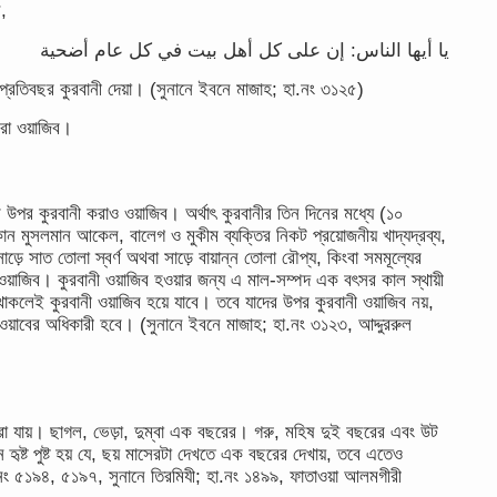
ন,
يا أيها الناس: إن على كل أهل بيت في كل عام أضحية
 প্রতিবছর কুরবানী দেয়া। (সুনানে ইবনে মাজাহ; হা.নং ৩১২৫)
করা ওয়াজিব।
উপর কুরবানী করাও ওয়াজিব। অর্থাৎ কুরবানীর তিন দিনের মধ্যে (১০
কোন মুসলমান আকেল, বালেগ ও মুকীম ব্যক্তির নিকট প্রয়োজনীয় খাদ্যদ্রব্য,
়ে সাত তোলা স্বর্ণ অথবা সাড়ে বায়ান্ন তোলা রৌপ্য, কিংবা সমমূল্যের
য়াজিব। কুরবানী ওয়াজিব হওয়ার জন্য এ মাল-সম্পদ এক বৎসর কাল স্থায়ী
থাকলেই কুরবানী ওয়াজিব হয়ে যাবে। তবে যাদের উপর কুরবানী ওয়াজিব নয়,
ওয়াবের অধিকারী হবে। (সুনানে ইবনে মাজাহ; হা.নং ৩১২৩, আদ্দুররুল
 করা যায়। ছাগল, ভেড়া, দুম্বা এক বছরের। গরু, মহিষ দুই বছরের এবং উট
 হৃষ্ট পুষ্ট হয় যে, ছয় মাসেরটা দেখতে এক বছরের দেখায়, তবে এতেও
া.নং ৫১৯৪, ৫১৯৭, সুনানে তিরমিযী; হা.নং ১৪৯৯, ফাতাওয়া আলমগীরী