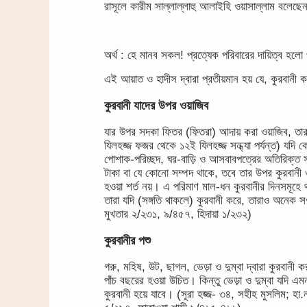
রাসূলে কারীম সাল্লাল্লাহু আলাইহি ওয়াসাল্লাম বলেছে
অর্থ : হে মানব সকল! প্রত্যেক পরিবারের দায়িত্ব হলো
এই আয়াত ও হাদীস দ্বারা প্রতীয়মান হয় যে, কুরবানী 
কুরবানী যাদের উপর ওয়াজিব
যার উপর সদকা ফিতর (ফিতরা) আদায় করা ওয়াজিব, তার 
যিলহজ্জ ফজর থেকে ১২ই যিলহজ্জ সন্ধ্যা পর্যন্ত) যদি 
পোশাক-পরিচ্ছদ, ঘর-বাড়ি ও আসবাবপত্রের অতিরিক্ত সাড
টাকা বা যে কোনো সম্পদ থাকে, তবে তার উপর কুরবানী ও
হওয়া শর্ত নয়। এ পরিমাণ মাল-ধন কুরবানীর দিনসমূহে 
তারা যদি (সঙ্গতি থাকলে) কুরবানী করে, তারাও অনেক স
মুখতার ২/২৩১, ৯/৪৫৭, হিদায়া ১/২৩২)
কুরবানীর পশু
গরু, মহিষ, উট, ছাগল, ভেড়া ও দুম্বা দ্বারা কুরবানী
পাঁচ বছরের হওয়া উচিত। কিন্তু ভেড়া ও দুম্বা যদি এমন
কুরবানী হয়ে যাবে। (সূরা হজ্জ- ৩৪, সহীহ মুসলিম; হ