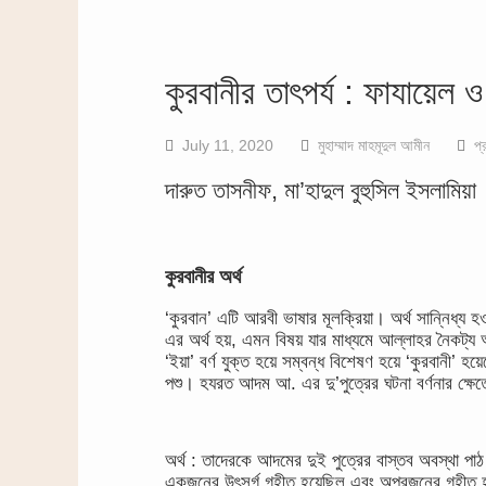
কুরবানীর তাৎপর্য : ফাযায়েল ও
July 11, 2020
মুহাম্মাদ মাহমূদুল আমীন
প্
দারুত তাসনীফ, মা’হাদুল বুহুসিল ইসলামিয়া
কুরবানীর অর্থ
‘কুরবান’ এটি আরবী ভাষার মূলক্রিয়া। অর্থ সান্নিধ্য হ
এর অর্থ হয়, এমন বিষয় যার মাধ্যমে আল্লাহর নৈকট্য অ
‘ইয়া’ বর্ণ যুক্ত হয়ে সম্বন্ধ বিশেষণ হয়ে ‘কুরবানী’
পশু। হযরত আদম আ. এর দু’পুত্রের ঘটনা বর্ণনার ক্ষেত
অর্থ : তাদেরকে আদমের দুই পুত্রের বাস্তব অবস্থা প
একজনের উৎসর্গ গৃহীত হয়েছিল এবং অপরজনের গৃহীত