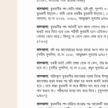
৫/২৯৭, ফাতাওয়া শামী ৯/৪৬৫-৪৬৬)
মাসআলা:
কুরবানীর পশু মোটা-তাজা, হৃষ্ট-পুষ্ট, সুদর্শন
কুরবানী উত্তম। খাসী থেকে বকরীর কুরবানী উত্তম। এ
আহমদ; হা.নং ৯৭৩৯, ২৩৯১১, আদ্দুররুল মুখতার ৯/৪
মাসআলা:
কুরবানীর পশু গর্ভবতী বলে জানা গেলেও তার দ
জবাই করে দিতে হবে এবং শরীকী কুরবানী হলে এটাকেও
গোশত খেতে পারে। কিন্তু না খেলে কোন দোষ হবে না। 
৫/২৮৯)
মাসআলা:
যদি বড় জানোয়ারের মধ্যে কারো অংশ সাত 
(সহীহ মুসলিম; হা.নং ১৩১৮, আদ্দুররুল মুখতার ৯/৪৫৭
মাসআলা:
বকরী যতই মোটা তাজা হোক না কেন, তার জন্
হবে না। (সহীহ মুসলিম; হা.নং ৫১৯৪, রদ্দুল মুহতার ৯
মাসআলা:
খরিদকৃত কুরবানীর জানোয়ার দ্বারা নিজে উ
জানোয়ার ক্রয় করার পর যদি বাচ্চা হয় অথবা জবাই করার
হবে। তবে বাচ্চা কুরবানী না করে জীবিত দান করে দেয়া
পান করবে না। গরীবদের মধ্যে দান করে দিবে। (মুসন
৯/৪৬৭)
মাসআলা:
কুরবানীর পশু হারিয়ে যাওয়ার পর আরেকটি ক্র