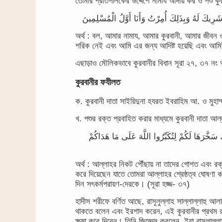
তোমার প্রতিপালকের উদ্দেশে নামায আদায় কর ও পশু ক
رِيكَ لَهُ وَبِذَلِكَ أُمِرْتُ وَأَنَا أَوَّلُ الْمُسْلِمِينَ
অর্থ : বল, আমার নামায, আমার কুরবানী, আমার জীবন
শরিক নেই এবং আমি এর জন্য আদিষ্ট হয়েছি এবং আ
এছাড়াও মৌলিকভাবে কুরবানীর বিধান সূরা ২৭, ৩৭ নং আ
কুরবানীর ফযীলত
ক. কুরবানী দাতা সাইয়িদুনা হযরত ইবরাহিম আ. ও মুহাম
খ. পশুর রক্ত প্রবাহিত করার মাধ্যমে কুরবানী দাতা 
كَ سَخَّرَهَا لَكُمْ لِتُكَبِّرُوا اللَّهَ عَلَى مَا هَدَاكُمْ
অর্থ : আল্লাহর নিকট পৌঁছায় না তাদের গোশত এবং র
করে দিয়েছেন যাতে তোমরা আল্লাহর শ্রেষ্ঠত্ব ঘোষণা 
দিন সৎকর্মপরায়ণ-দেরকে। (সূরা হজ্জ- ৩৭)
হাদীস শরীফে বর্ণিত আছে, রাসূলুল্লাহ সাল্লাল্লাহু আ
থাকতে বলেন এবং ইরশাদ করেন, এই কুরবানীর প্রথম রক্
ক্ষমা করে দিবেন। তিনি জিজ্ঞেস করলেন, ইয়া রাসূলাল