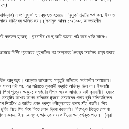
- ২৭)
ল্লাহর সান্নিধ্য অর্জিত হয়। (লিসানুল আরব ১০/৪৯৮, আততাহবীর
্দটি ব্যবহৃত হয়েছে। কুরবানীর যে দু‘আটি আমরা পাঠ করে থাকি তাতেও
লোতে নির্দিষ্ট প্রকারের গৃহপালিত পশু আল্লাহর নৈকট্য অর্জনের জন্য জবাই
্তহীন আনুগত্য। আল্লাহ তা‘আলার সন্তুষ্টি হাসিলের সর্বকালীন আয়োজন।
 সকল নবী আ. এর শরীয়তে কুরবানী পদ্ধতি অভিন্ন ছিল না। ইসলামী
 পিতা পুত্রের অকুণ্ঠ সমর্পণের দীপ্ত স্মারক আমাদের এই কুরবানী। হযরত
ন্তুষ্টির আশায় আপন কলিজার টুকরো সন্তানের গলায় ছুরি চালিয়েছিলেন।
শিশুটি? এ জাতীয় কোন প্রশ্ন খলীলুল্লাহর হৃদয়ে ঠাঁই পায়নি। শিশু
ুরির নিচে শির সঁপে দিতে কোন দ্বিধা করেননি। নিঃশঙ্ক চিত্তে ঘোষণা
া পালন করুন, ইনশাআল্লাহ আমাকে সবরকারীদের অন্তর্ভুক্ত পাবেন। (সূরা