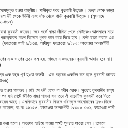
 ও দোষমুক্ত হওয়া বাঞ্ছনীয়। খাসীকৃত পশুর কুরবানী উত্তম। ভেড়া থেকে দুম্বা
রূপ উট থেকে উটনী এবং ষাঁড় থেকে গাভী কুরবানী উত্তম। (মুসনাদে
৬৬-৪৬৭)
্বারা কুরবানী জায়েয। তবে গর্ভে বাচ্চা জীবিত পেলে সেটাকেও আল্লাহর নামে
 প্রত্যেকের অংশ হিসেবে পৃথক ভাগ করে দিতে হবে। কেউ ইচ্ছা করলে এর
(ফাতাওয়া শামী ৯/৫৩৪, আযীযুল ফাতাওয়া ২/১৮২; ফাতাওয়া আলমগীরী
ভাগের এক ভাগের চেয়ে কম হয়, তাহলে একজনেরও কুরবানী আদায় হবে না।
)
য এক বছর পূর্ণ হওয়া জরুরী। এক বছরের একদিন কম হলে কুরবানী জায়েয
/৪৬৬)
পকৃত হওয়া মাকরূহ। চাই সে ধনী হোক বা গরীব হোক। সুতরাং কুরবানীর জন্য
 পর যদি পেটে জীবিত বাচ্চা পাওয়া যায় তবে ঐ বাচ্চাটিও কুরবানী করে দিতে
 জায়েয আছে। এমনিভাবে কুরবানীর নিয়তে খরিদকৃত জানোয়ারের দুধও নিজে
াদে আহমদ; হা.নং ১৬২৫৫, ফাতাওয়া আলমগীরী ৫/৩০০-৩০১, ফাতাওয়া শামী
য় করা হলো। অতঃপর হারিয়ে যাওয়া পশুটি পুনরায় পাওয়া গেল। তাহলে