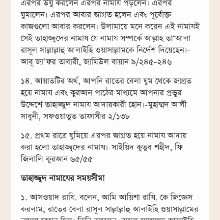
এরপর উযু করলেন এরপর নামায পড়লেন। এরপর
ঘুমালেন। এরপর আবার জাগ্রত হলেন এবং পূর্বোক্ত
কাজগুলো আবার করলেন। উলামায়ে মনে করেন এই নামাযই
সেই তাহাজ্জুদের নামায যে নামায সম্পর্কে আল্লাহ তা‘আলা
রাসূল সাল্লাল্লাহু আলাইহি ওয়াসাল্লামকে নির্দেশ দিয়েছেন।-
আবূ জা’ফর তাবারী, জামিউল বায়ান ৯/২৪৫-২৪৬
১৪. আয়াতটির অর্থ, আপনি রাতের বেলা ঘুম থেকে জাগ্রত
হয়ে নামায এবং কুরআন পাঠের মাধ্যমে আপনার প্রভুর
উদ্দেশে তাহাজ্জুদ নামায আদায়কারী হোন।-মুহাম্মদ আলী
সাবুনী, সফওয়াতুত তাফাসীর ২/১৩৮
১৫. প্রথম রাত্রে ঘুমিয়ে এরপর জাগ্রত হয়ে নামায আদায়
করা হলো তাহাজ্জুদের নামায।-সাইয়িদ কুতুব শহীদ, ফি
জিলালি কুরআন ৬৫/৫৫
তাহাজ্জুদ নামাযের সময়সীমা
১. আসওয়াদ রাযি. বলেন, আমি আয়িশা রাযি. কে জিজ্ঞেস
করলাম, রাতের বেলা রাসূল সাল্লাল্লাহু আলাইহি ওয়াসাল্লামের