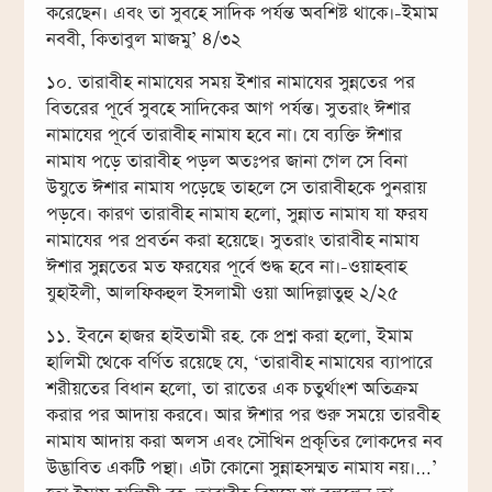
করেছেন। এবং তা সুবহে সাদিক পর্যন্ত অবশিষ্ট থাকে।-ইমাম
নববী, কিতাবুল মাজমু’ ৪/৩২
১০. তারাবীহ নামাযের সময় ইশার নামাযের সুন্নতের পর
বিতরের পূর্বে সুবহে সাদিকের আগ পর্যন্ত। সুতরাং ঈশার
নামাযের পূর্বে তারাবীহ নামায হবে না। যে ব্যক্তি ঈশার
নামায পড়ে তারাবীহ পড়ল অতঃপর জানা গেল সে বিনা
উযুতে ঈশার নামায পড়েছে তাহলে সে তারাবীহকে পুনরায়
পড়বে। কারণ তারাবীহ নামায হলো, সুন্নাত নামায যা ফরয
নামাযের পর প্রবর্তন করা হয়েছে। সুতরাং তারাবীহ নামায
ঈশার সুন্নতের মত ফরযের পূর্বে শুদ্ধ হবে না।-ওয়াহবাহ
যুহাইলী, আলফিকহুল ইসলামী ওয়া আদিল্লাতুহু ২/২৫
১১. ইবনে হাজর হাইতামী রহ. কে প্রশ্ন করা হলো, ইমাম
হালিমী থেকে বর্ণিত রয়েছে যে, ‘তারাবীহ নামাযের ব্যাপারে
শরীয়তের বিধান হলো, তা রাতের এক চতুর্থাংশ অতিক্রম
করার পর আদায় করবে। আর ঈশার পর শুরু সময়ে তারবীহ
নামায আদায় করা অলস এবং সৌখিন প্রকৃতির লোকদের নব
উদ্ভাবিত একটি পন্থা। এটা কোনো সুন্নাহসম্মত নামায নয়।…’