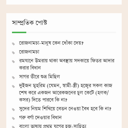
সাম্প্রতিক পোস্ট
রোজনামচা-মানুষ কেন ধোঁকা দেয়?
রোজনামচা
রমযানে উমরায় থাকা অবস্থায় সদকায়ে ফিতর আদার
করার বিধান
সাগর তীরে শুভ্র মিছিল
দুইজন মুহরিম (যেমন, স্বামী-স্ত্রী) হজ্বের সকল কাজ
শেষ করে একজন আরেকজনের চুল কেটে (হলক/
কসর) দিতে পারবে কি না?
সুদের নিয়ম শিখিয়ে বেতন নেওয়া বৈধ হবে কি না?
গরু বর্গা দেওয়ার বিধান
বাংলা ভাষায় প্রথম যুগের হজ-সাহিত্য