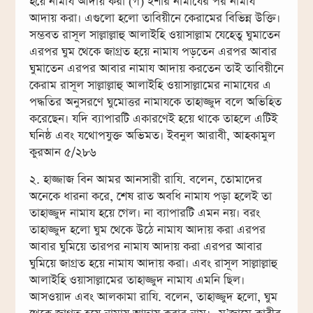
হয়ে নামায আদায় করা (গ) ইশার নামাযের পর নামায
আদায় করা। এগুলো হলো তাবিয়ীনে কেরামের বিভিন্ন উক্তি।
সম্ভবত রাসূল সাল্লাল্লাহু আলাইহি ওয়াসাল্লাম যেহেতু ঘুমাতেন
এরপর ঘুম থেকে জাগ্রত হয়ে নামায পড়তেন এরপর আবার
ঘুমাতেন এরপর আবার নামায আদায় করতেন তাই তাবিয়ীনে
কেরাম রাসূল সাল্লাল্লাহু আলাইহি ওয়াসাল্লামের নামাযের এ
পদ্ধতির অনুসরণে ঘুমোত্তর নামাযকে তাহাজ্জুদ বলে অভিহিত
করেছেন। যদি ব্যাপারটি একারণেই হয়ে থাকে তাহলে এটিই
ঘনিষ্ঠ এবং যথোপযুক্ত অভিমত। ইবনুল আরাবী, আহকামুল
কুরআন ৫/২৮৬
২. হাজ্জাজ বিন আমর আনসারী রাযি. বলেন, তোমাদের
অনেকে ধারনা করে, শেষ রাত অবধি নামায পড়া হলেই তা
তাহাজ্জুদ নামায হয়ে গেল। না ব্যাপারটি এমন নয়। বরং
তাহাজ্জুদ হলো ঘুম থেকে উঠে নামায আদায় করা এরপর
আবার ঘুমিয়ে তারপর নামায আদায় করা এরপর আবার
ঘুমিয়ে জাগ্রত হয়ে নামায আদায় করা। এবং রাসূল সাল্লাল্লাহু
আলাইহি ওয়াসাল্লামের তাহাজ্জুদ নামায এমনি ছিল।
আসওয়াদ এবং আলকামা রাযি. বলেন, তাহাজ্জুদ হলো, ঘুম