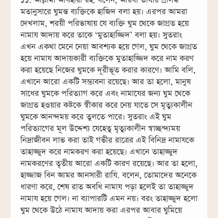
১১. আল্লামা আযহারী রহ. বলেন, আরবী ভাষায় প্রসিদ্ধ
মতানুসারে ঘুমন্ত ব্যক্তিকে হাজিদ বলা হয়। এরপর আমরা
দেখলাম, শরয়ী পরিভাষায় যে ব্যক্তি ঘুম থেকে জাগ্রত হয়ে
নামায আদায় করে তাকে ‘মুতাহাজ্জিদ’ বলা হয়। সুতরাং
এখন একথা মেনে নেয়া আবশ্যক হয়ে গেল, ঘুম থেকে জাগ্রত
হয়ে নামায আদায়কারী ব্যক্তিকে মুতাহাজ্জিদ করে নাম করণ
করা হয়েছে নিজের ঘুমকে দূরীভূত করার কারণে। আমি বলি,
এখানে আরো একটি সম্ভাবনা রয়েছে। আর তা হলো, মানুষ
সাধের ঘুমকে পরিত্যাগ করে এবং নামাযের জন্য ঘুম থেকে
জাগ্রত হওয়ার কষ্টকে স্বীকার করে নেয় যাতে সে মৃত্যুকালীন
ঘুমকে আনন্দময় করে তুলতে পারে। সুতরাং এই ঘুম
পরিত্যাগের মূল উদ্দেশ্য যেহেতু মৃত্যুকালীন স্বাচ্ছন্দ্যময়
নিদ্রাজীবন লাভ করা তাই গভীর রাত্রের এই বিনিদ্র নামাযকে
তাহাজ্জুদ করে নামকরণ করা হয়েছে। এখানে তাহাজ্জুদ
নামকরণের তৃতীয় আরো একটি কারণ রয়েছে। আর তা হলো,
হাজ্জাজ বিন আমর আনসারী রাযি. বলেন, তোমাদের অনেকে
ধারণা করে, শেষ রাত অবধি নামায পড়া হলেই তা তাহাজ্জুদ
নামায হয়ে গেল। না ব্যাপারটি এমন নয়। বরং তাহাজ্জুদ হলো
ঘুম থেকে উঠে নামায আদায় করা এরপর আবার ঘুমিয়ে