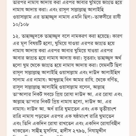
তারপর নামায আদায় করা এরপর আবার ঘুমিয়ে জাগ্রত হয়ে
নামায আদায় করা। এবং রাসূল সাল্লাল্লাহু আলাইহি
ওয়াসাল্লাম এর তাহাজ্জুদ নামায এমনি ছিল।-তাফসীরে রাযী
১০/১০৮
১২. তাহাজ্জুদকে তাহাজ্জুদ বলে নামকরণ করা হয়েছে। কারণ
এর মূল বিষয়টি হলো, ঘুমিয়ে যাওয়া এরপর জাগ্রত হয়ে
নামায আদায় করা এরপর আবার ঘুমিয়ে যাওয়া এরপর
আবার জাগ্রত হয়ে নামায আদায় করা। সুতরাং তাহাজ্জুদ অর্থ
হলো ঘুম থেকে জাগ্রত হয়ে নামায আদায় করা। যেমনটি ছিল
রাসূল সাল্লাল্লাহু আলাইহি ওয়াসাল্লাম এবং দাউদ আলাইহিস
সালাম এর নামায। আব্দুল্লাহ বিন আমর রাযি. থেকে বর্ণিত,
রাসূল সাল্লাল্লাহু আলাইহি ওয়াসাল্লাম বলেন, আল্লাহ
তা‘আলার নিকট সবচে প্রিয় রোযা দাউদ আ. এর রোযা এবং
আল্লাহ তা‘লার নিকট প্রিয় নামায হলো, দাউদ আ. এর
নামায। দাউদ আ. অর্ধ রাত্রি ঘুমাতেন এবং এক তৃতীয়াংশ
রাত্রি নামায পড়তেন এরপর এক ষষ্ঠমাংশ রাত্রি ঘুমাতেন
এবং তিনি একদিন রোযা রাখতেন এবং একদিন রোযাবিহীন
থাকতেন। সাহীহ মুসলিম, হাদীস ২৭৯৬, নিযামুদ্দীন