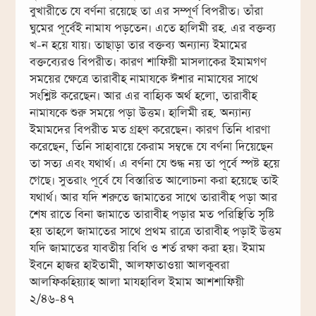
বুখারীতে যে বর্ণনা রয়েছে তা এর সম্পূর্ণ বিপরীত। তাঁরা
ঘুমের পূর্বেই নামায পড়তেন। এতে হালিমী রহ. এর বক্তব্য
খ-ন হয়ে যায়। তাছাড়া তার বক্তব্য অন্যান্য ইমামের
বক্তব্যেরও বিপরীত। কারণ শাফিয়ী মাসলাকের ইমামগণ
সময়ের ক্ষেত্রে তারাবীহ নামাযকে ঈশার নামাযের সাথে
সংশ্লিষ্ট করেছেন। আর এর বাহ্যিক অর্থ হলো, তারাবীহ
নামাযকে শুরু সময়ে পড়া উত্তম। হালিমী রহ. অন্যান্য
ইমামদের বিপরীত মত গ্রহণ করেছেন। কারণ তিনি ধারণা
করেছেন, তিনি সাহাবায়ে কেরাম সম্বন্ধে যে বর্ণনা দিয়েছেন
তা সত্য এবং যথার্থ। এ বর্ণনা যে শুদ্ধ নয় তা পূর্বে স্পষ্ট হয়ে
গেছে। সুতরাং পূর্বে যে বিস্তারিত আলোচনা করা হয়েছে তাই
যথার্থ। আর যদি শরুতে জামাতের সাথে তারাবীহ পড়া আর
শেষ রাতে বিনা জামাতে তারাবীহ পড়ার মত পরিস্থিতি সৃষ্টি
হয় তাহলে জামাতের সাথে প্রথম রাত্রে তারাবীহ পড়াই উত্তম
যদি জামাতের যাবতীয় বিধি ও শর্ত রক্ষা করা হয়। ইমাম
ইবনে হাজর হাইতামী, আলফাতাওয়া আলকুবরা
আলফিকহিয়্যাহ আলা মাযহাবিল ইমাম আশশাফিয়ী
২/৪৬-৪৭