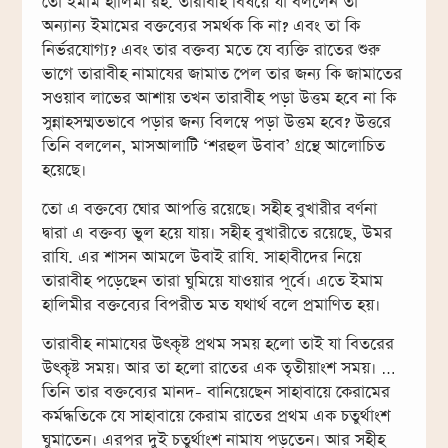
তো ইমাম হালিমী রহ. তারাবীহ বিষয়ে যা বললেন তা
অন্যান্য ইমামের বক্তব্যের সমর্থক কি না? এবং তা কি
নির্ভরযোগ্য? এবং তার বক্তব্য মতে যে ব্যক্তি রাতের শুরু
ভাগে তারাবীহ নামাযের জামাত পেল তার জন্য কি জামাতের
সওয়াব লাভের আশায় তখন তারাবীহ পড়া উত্তম হবে না কি
সুন্নাহসম্মতভাবে পড়ার জন্য বিলম্বে পড়া উত্তম হবে? উত্তরে
তিনি বললেন, মাসআলাটি ‘শরহুল উবাব’ গ্রন্থে আলোচিত
হয়েছে।
তো এ বক্তব্যে ঘোর আপত্তি রয়েছে। সহীহ বুখারীর বর্ণনা
দ্বারা এ বক্তব্য ভুল হয়ে যায়। সহীহ বুখারীতে রয়েছে, উমর
রাযি. এর শাসন আমলে উবাই রাযি. সাহাবীদের নিয়ে
তারাবীহ পড়েছেন তারা ঘুমিয়ে যাওয়ার পূর্বে। এতে ইমাম
হালিমীর বক্তব্যের বিপরীত মত যথার্থ বলে প্রমাণিত হয়।
তারাবীহ নামাযের উৎকৃষ্ট প্রথম সময় হলো তাই যা বিতরের
উৎকৃষ্ট সময়। আর তা হলো রাতের এক তৃতীয়াংশ সময়। …
তিনি তার বক্তব্যের মানদ- বানিয়েছেন সাহাবায়ে কেরামের
কর্মদ্ধতিকে যে সাহাবায়ে কেরাম রাতের প্রথম এক চতুর্থাংশ
ঘুমাতেন। এরপর দুই চতুর্থাংশ নামায পড়তেন। আর সহীহ