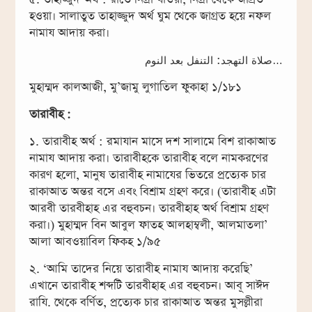
হওয়া। সালাতুত তাহাজ্জুদ অর্থ ঘুম থেকে জাগ্রত হয়ে নফল
নামায আদায় করা।
صلاة التهجد: التنفل بعد النوم…
মুহাম্মদ কালআজী, মু’জামু লুগাতিল ফুকাহা ১/১৮১
তারাবীহ :
১. তারাবীহ অর্থ : রমাযান মাসে দশ সালামে বিশ রাকাআত
নামায আদায় করা। তারাবীহকে তারাবীহ বলে নামকরণের
কারণ হলো, মানুষ তারাবীহ নামাযের ভিতরে প্রত্যেক চার
রাকাআত অন্তর বসে এবং বিশ্রাম গ্রহণ করে। (তারাবীহ এটা
আরবী তারবীহাহ এর বহুবচন। তারবীহাহ অর্থ বিশ্রাম গ্রহণ
করা।) মুহাম্মদ বিন আবুল ফাতহ আলহাম্বলী, আলমাতলা’
আলা আবওয়াবিল ফিকহ ১/৯৫
২. ‘আমি তাদের নিয়ে তারাবীহ নামায আদায় করেছি’
এখানে তারাবীহ শব্দটি তারবীহাহ এর বহুবচন। আবূ সাঈদ
রাযি. থেকে বর্ণিত, প্রত্যেক চার রাকাআত অন্তর মুসল্লীরা