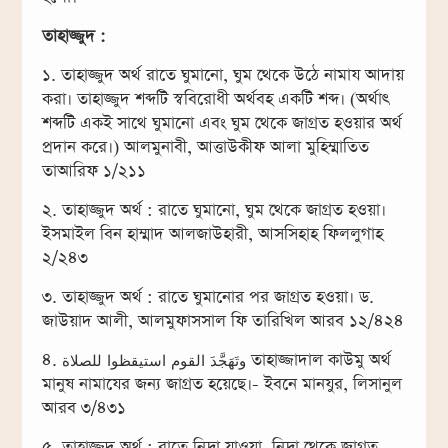
তাহাজ্জুদ :
১. তাহাজ্জুদ অর্থ রাতে ঘুমানো, ঘুম থেকে উঠে নামায আদায়
করা। তাহাজ্জুদ শব্দটি স্ববিরোধী অর্থবহ একটি শব্দ। (অর্থাৎ
শব্দটি একই সাথে ঘুমানো এবং ঘুম থেকে জাগ্রত হওয়ার অর্থ
প্রদান করে।) আলমুনাবী, আত্তাউকীফ আলা মুহিম্মাতিত
তাআরিফ ১/২১১
২. তাহাজ্জুদ অর্থ : রাতে ঘুমানো, ঘুম থেকে জাগ্রত হওয়া।
ইসমাইল বিন হাম্মাদ আলজাউহারী, আসসিহাহ ফিললুগাহ
২/২৪৩
৩. তাহাজ্জুদ অর্থ : রাতে ঘুমানোর পর জাগ্রত হওয়া। ড.
জাউয়াদ আলী, আলমুফাসসাল ফি তারিখিল আরব ১২/৪২৪
৪. وتَهَجَّدَ القوم استيقظوا للصلاة তাহাজ্জাদাল কাউমু অর্থ
মানুষ নামাযের জন্য জাগ্রত হয়েছে।- ইবনে মানযুর, লিসানুল
আরব ৩/৪৩১
৫. তাহাজ্জুদ অর্থ : রাতে নিদ্রা যাওয়া, নিদ্রা থেকে জাগ্রত