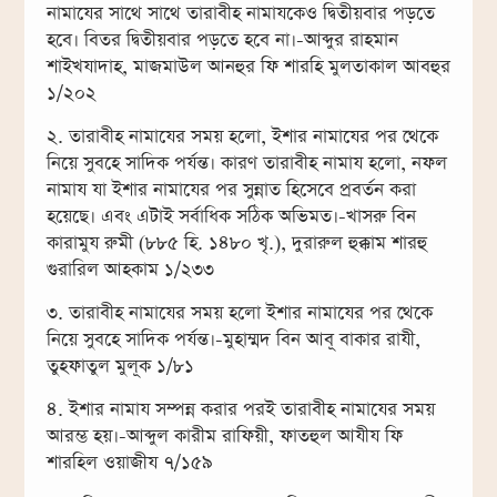
নামাযের সাথে সাথে তারাবীহ নামাযকেও দ্বিতীয়বার পড়তে
হবে। বিতর দ্বিতীয়বার পড়তে হবে না।-আব্দুর রাহমান
শাইখযাদাহ, মাজমাউল আনহুর ফি শারহি মুলতাকাল আবহুর
১/২০২
২. তারাবীহ নামাযের সময় হলো, ইশার নামাযের পর থেকে
নিয়ে সুবহে সাদিক পর্যন্ত। কারণ তারাবীহ নামায হলো, নফল
নামায যা ইশার নামাযের পর সুন্নাত হিসেবে প্রবর্তন করা
হয়েছে। এবং এটাই সর্বাধিক সঠিক অভিমত।-খাসরু বিন
কারামুয রুমী (৮৮৫ হি. ১৪৮০ খৃ.), দুরারুল হুক্কাম শারহু
গুরারিল আহকাম ১/২৩৩
৩. তারাবীহ নামাযের সময় হলো ইশার নামাযের পর থেকে
নিয়ে সুবহে সাদিক পর্যন্ত।-মুহাম্মদ বিন আবূ বাকার রাযী,
তুহফাতুল মুলূক ১/৮১
৪. ইশার নামায সম্পন্ন করার পরই তারাবীহ নামাযের সময়
আরম্ভ হয়।-আব্দুল কারীম রাফিয়ী, ফাতহুল আযীয ফি
শারহিল ওয়াজীয ৭/১৫৯