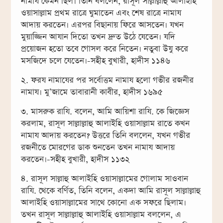
নামায কেমন ছিল। তিনি বললেন, রাসূল সাল্লাল্লাহু আলাইহি
ওয়াসাল্লাম প্রথম রাত্রে ঘুমাতেন এবং শেষ রাত্রে নামায
আদায় করতেন। এরপর বিছানায় ফিরে আসতেন। যখন
মুয়াজ্জিন আযান দিতো তখন দ্রুত উঠে যেতেন। যদি
প্রয়োজন হতো তবে গোসল করে নিতেন। নতুবা উযু করে
মসজিদে চলে যেতেন।-সহীহ বুখারী, হাদীস ১১৪৬
২. ফরয নামাযের পর সর্বোত্তম নামায হলো গভীর রজনীর
নামায। মু’জামে তাবারানী কাবীর, হাদীস ১৬৯৫
৩. মাসরুক রাযি. বলেন, আমি আয়িশা রাযি. কে জিজ্ঞেস
করলাম, রাসূল সাল্লাল্লাহু আলাইহি ওয়াসাল্লাম রাতে কখন
নামায আদায় করতেন? উত্তরে তিনি বললেন, যখন গভীর
রজনীতে মোরগের ডাক শুনতেন তখন নামায আদায়
করতেন।-সহীহ বুখারী, হাদীস ১১৩২
৪. রাসূল সাল্লাহু আলাইহি ওয়াসাল্লামের গোলাম সাওবান
রাযি. থেকে বর্ণিত, তিনি বলেন, একদা আমি রাসূল সাল্লাল্লাহু
আলাইহি ওয়াসাল্লামের সাথে কোনো এক সফরে ছিলাম।
তখন রাসূল সাল্লাল্লাহু আলাইহি ওয়াসাল্লাম বললেন, এ