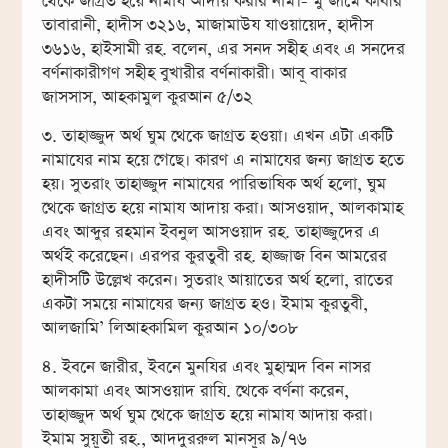
থেকে জাগ্রত হয়ে নামায আদায় করার নাম।- মু’জামে কাবীর
তাবারানী, হাদীস ৩২১৬, মাজামাউয যাওয়ায়েদ, হাদীস
৩৬১৬, হাইসামী রহ. বলেন, এর সনদ সহীহ এবং এ সনদের
বর্ণনাকারীগণ সহীহ বুখারীর বর্ণনাকারী। আবূ বাকার
জাসসাস, আহকামুল কুরআন ৫/৩২
৩. তাহাজ্জুদ অর্থ ঘুম থেকে জাগ্রত হওয়া। এখন এটা একটি
নামাযের নাম হয়ে গেছে। কারণ এ নামাযের জন্য জাগ্রত হতে
হয়। সুতরাং তাহাজ্জুদ নামাযের পারিভাষিক অর্থ হলো, ঘুম
থেকে জাগ্রত হয়ে নামায আদায় করা। আসওয়াদ, আলকামাহ
এবং আব্দুর রহমান ইবনুল আসওয়াদ রহ. তাহাজ্জুদের এ
অর্থই করেছেন। এরপর কুরতুবী রহ. হাজ্জাজ বিন আমরের
হাদীসটি উল্লেখ করেন। সুতরাং আয়াতের অর্থ হলো, রাতের
একটা সময়ে নামাযের জন্য জাগ্রত হও। ইমাম কুরতুবী,
আলজামি’ লিআহকামিল কুরআন ১০/৩০৮
৪. ইবনে জারীর, ইবনে মুনযির এবং মুহাম্মদ বিন নাসর
আলকামা এবং আসওয়াদ রাযি. থেকে বর্ণনা করেন,
তাহাজ্জুদ অর্থ ঘুম থেকে জাগ্রত হয়ে নামায আদায় করা।
ইমাম সুয়ূতী রহ., আদদুররুল মানসূর ৯/৭৬