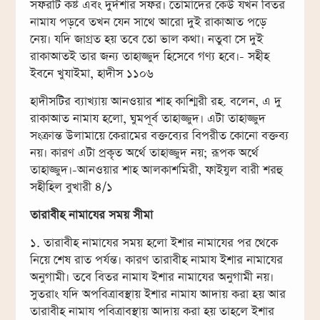
সফরটি কষ্ট এবং দুর্দশার সফর। তোমাদের কেউ যখন বিতর
নামায পড়বে তখন যেন সাথে আরো দুই রাকাআত পড়ে
নেয়। যদি জাগ্রত হয় তবে তো ভাল কথা। নতুবা সে দুই
রাকাআতই তার জন্য তাহাজ্জুদ হিসেবে গণ্য হবে।- সহীহ
ইবনে খুযাইমা, হাদীস ১১০৬
হাদীসটির ব্যাখ্যায় আনওয়ার শাহ কাশ্মিরী রহ. বলেন, এ দু
রাকাআত নামায হলো, ঘুমপূর্ব তাহাজ্জুদ। এটা তাহাজ্জুদ
সংক্রান্ত উলামায়ে কেরামের বক্তব্যের বিপরীত কোনো বক্তব্য
নয়। কারণ এটা প্রকৃত অর্থে তাহাজ্জুদ নয়; রূপক অর্থে
তাহাজ্জুদ।-আনওয়ার শাহ আলকাশমিরী, ফাইযুল বারী শরহু
সহীহিল বুখারী ৪/১
তারাবীহ নামাযের সময় সীমা
১. তারাবীহ নামাযের সময় হলো ইশার নামাযের পর থেকে
নিয়ে শেষ রাত পর্যন্ত। কারণ তারাবীহ নামায ইশার নামাযের
অনুগামী। তবে বিতর নামায ইশার নামাযের অনুগামী নয়।
সুতরাং যদি অপবিত্রাবস্থায় ইশার নামায আদায় করা হয় আর
তারাবীহ নামায পবিত্রাবস্থায় আদায় করা হয় তাহলে ইশার