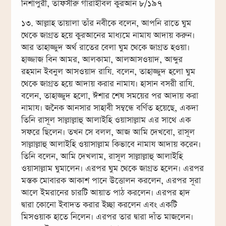
নিশাপুরী, তাফসীরু গারাইবিল কুরআন ৮/১৯৭
১৩. আল্লাহ তায়ালা তাঁর নবীকে বলেন, আপনি রাতে ঘুম
থেকে জাগ্রত হয়ে কুরআনের মাধ্যমে নামায আদায় করুন।
আর তাহাজ্জুদ অর্থ রাতের বেলা ঘুম থেকে জাগ্রত হওয়া।
হাজ্জাজ বিন আমর, আলকামা, আলআসওয়াদ, আব্দুর
রহমান ইবনুল আসওয়াদ রাযি. বলেন, তাহাজ্জুদ হলো ঘুম
থেকে জাগ্রত হয়ে আদায় করার নামায। হাসান বসরী রাযি.
বলেন, তাহাজ্জুদ হলো, ঈশার শেষ সময়ের পর আদায় করা
নামায। জনৈক আনসার সাহাবী সম্বন্ধে বর্ণিত হয়েছে, একদা
তিনি রাসূল সাল্লাল্লাহু আলাইহি ওয়াসাল্লাম এর সাথে এক
সফরে ছিলেন। তখন সে বলল, আজ আমি দেখবো, রাসূল
সাল্লাল্লাহু আলাইহি ওয়াসাল্লাম কিভাবে নামায আদায় করেন।
তিনি বলেন, আমি দেখলাম, রাসূল সাল্লাল্লাহু আলাইহি
ওয়াসাল্লাম ঘুমালেন। এরপর ঘুম থেকে জাগ্রত হলেন। এরপর
মস্তক মোবারক আকাশ পানে উত্তোলন করলেন, এরপর সূরা
আলে ইমরানের চারটি আয়াত পাঠ করলেন। এরপর হাদ
দ্বারা কোনো ইবাদত করার ইচ্ছা করলেন এবং একটি
মিসওয়াক হাতে নিলেন। এরপর তার দ্বারা দাঁত মাজলেন।