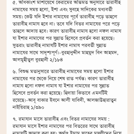
৫. অধিকাংশ মাশায়েখে কেরামের অভিমত অনুসারে তারাবীহ
নামাযের সময় হলো, ইশা এবং সুবহে সাদিকের মধ্যবর্তী
সময়। কেউ যদি ইশার নামাযের পূর্বে তারাবীহ পড়ে তাহলে
তারাবীহ নামায হবে না। তবে যদি বিতর নামাযের পরে পড়ে
তাহলে আদায় হবে। কারণ তারাবীহ নামায হলো নফল নামায
যা ইশার নামাযের পর সুন্নাত হিসেবে প্রবর্তন করা হয়েছে।
সুতরাং তারাবীহ নামাযটি ইশার নামায পরবর্তী সুন্নাত
নামাযের সাথে সাদৃশ্যপূর্ণ।-বুরহানুদ্দীন মাহমুদ বিন আহমদ,
আলমুহীতুল বুরহানী ২/১৮৪
৬. বিশুদ্ধ মতানুসারে তারাবীহ নামাযের সময় হলো ইশার
নামাযের পর থেকে নিয়ে শেষ রাত পর্যন্ত। কারণ তারাবীহ
নামায হলো নফল নামায যা ইশার নামাযের পর সুন্নাত
হিসেবে প্রবর্তন করা হয়েছে। হিদায়া কিতাবে এমনটিই
রয়েছে।-আবূ বাকার ইবনে আলী যাবিদী, আলজাউহারাতুন
নাইয়িরাহ ১/৩৯০
৭. রমাযান মাসে তারাবীহ এবং বিতর নামাযের সময় :
রমাযান মাসে ইশার নামাযের পর বিতরের সাথে তারাবীহ
নামাযটি আদায় করা হয়। অর্থাৎ ইমাম সাহেব মুসল্লীদের নিয়ে