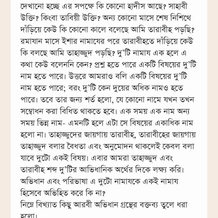
দেখানো হচ্ছে এর সপক্ষে কি কোনো হাদীস আছে? সাহাবী
উক্তি? কিংবা তাবিয়ী উক্তি? অন্য কোনো মাসে শেষ নিশিথে
দাঁড়িয়ে কেউ কি কোনো কালে বলেছে আমি তারাবীহ পড়ছি?
রমাযান মাসে ইশার নামাযের পরে তারাবীহতে দাঁড়িয়ে কেউ
কি বলছে আমি তাহাজ্জুদ পড়ছি? দু’টি নামায এক হলে এ
কথা কেউ বলেননি কেন? প্রশ্ন হতে পারে একটি বিষয়ের দু’টি
নাম হতে পারে। উত্তরে আমরাও বলি একটি বিষয়ের দু’টি
নাম হতে পারে; বরং দু’টি কেন দুয়ের অধিক নামও হতে
পারে। তবে তার জন্য শর্ত হলো, যে কোনো নামে যখন তখন
সম্বোধন করা বিধিত থাকতে হবে। এক সময় এক নাম অন্য
সময় ভিন্ন নাম- এমনটি হলে এটা সে বিষয়ের একাধিক নাম
হলো না। তাহাজ্জুদের জায়গায় তারাবীহ, তারাবীহের জায়গায়
তাহাজ্জুদ বলার বৈধতা এবং অনুমোদন থাকলেই কেবল বলা
যাবে দুটো একই বিষয়। এবার আমরা তাহাজ্জুদ এবং
তারাবীহ শব্দ দু’টির আভিধানিক অর্থের দিকে লক্ষ্য করি।
অভিধান এবং পরিভাষা এ দুটো নামাযকে একই নামায
হিসেবে অভিহিত করে কি না?
নিম্নে বিখ্যাত কিছু আরবী অভিধান গ্রন্থের বক্তব্য তুলে ধরা
হলো।