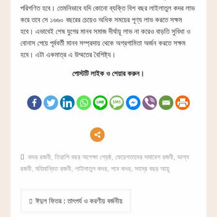
পরিগণিত হবে। তেমনিভাবে যদি কোনো ব্যক্তি বিশ বছর লাইলাতুল কদর লাভ
করে তবে সে ১৬৬০ বছরের চেয়েও অধিক সময়ের পূণ্য লাভ করতে সক্ষম
হবে। এভাবেই শেষ যুগের মানব সমাজ দীর্ঘায়ূ লাভ না করেও বাড়তি সুবিধা ও
বোনাস পেয়ে পূর্ববর্তী মানব সম্প্রদায় থেকে অগ্রগামিতা অর্জন করতে সক্ষম
হবে। এটা একমাত্র এ উম্মতের বৈশিষ্ট্য।
পোস্টটি লাইক ও শেয়ার করুন।
কদর রজনী
,
তিরাশি বছর অপেক্ষা শ্রেষ্ঠ
,
ফেরেশতাদের সমাবেশ রজনী
,
ভাগ্য
রজনী
,
মহিমান্বিত রজনী
,
লাইলাতুল কদর
,
শবে কদর
,
সহস্র বছর আয়ূ
Post
ঈদুল ফিতর : তাৎপর্য ও করণীয় বর্জনীয়
navigation