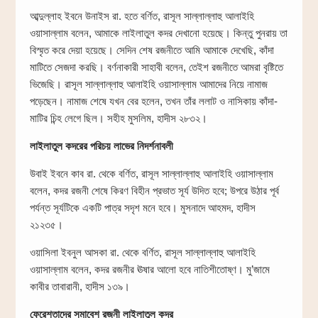
আব্দুল্লাহ ইবনে উনাইস রা. হতে বর্ণিত, রাসূল সাল্লাল্লাহু আলাইহি
ওয়াসাল্লাম বলেন, আমাকে লাইলাতুল কদর দেখানো হয়েছে। কিন্তু পুনরায় তা
বিস্মৃত করে দেয়া হয়েছে। সেদিন শেষ রজনীতে আমি আমাকে দেখেছি, কাঁদা
মাটিতে সেজদা করছি। বর্ণনাকারী সাহাবী বলেন, তেইশ রজনীতে আমরা বৃষ্টিতে
ভিজেছি। রাসূল সাল্লাল্লাহু আলাইহি ওয়াসাল্লাম আমাদের নিয়ে নামাজ
পড়েছেন। নামাজ শেষে যখন বের হলেন, তখন তাঁর ললাট ও নাসিকায় কাঁদা-
মাটির চিন্হ লেগে ছিল। সহীহ মুসলিম, হাদীস ২৮৩২।
লাইলাতুল কদরের পরিচয় লাভের নিদর্শনাবলী
উবাই ইবনে কাব রা. থেকে বর্ণিত, রাসূল সাল্লাল্লাহু আলাইহি ওয়াসাল্লাম
বলেন, কদর রজনী শেষে কিরণ বিহীন প্রভাত সূর্য উদিত হবে; উপরে উঠার পূর্ব
পর্যন্ত সূর্যটিকে একটি পাত্র সদৃশ মনে হবে। মুসনাদে আহমদ, হাদীস
২১২৩৫।
ওয়াসিলা ইবনুল আসকা রা. থেকে বর্ণিত, রাসূল সাল্লাল্লাহু আলাইহি
ওয়াসাল্লাম বলেন, কদর রজনীর ঊষার আলো হবে নাতিশীতোষ্ণ। মু’জামে
কাবীর তাবারানী, হাদীস ১৩৯।
ফেরেশতাদের সমাবেশ রজনী লাইলাতুল কদর