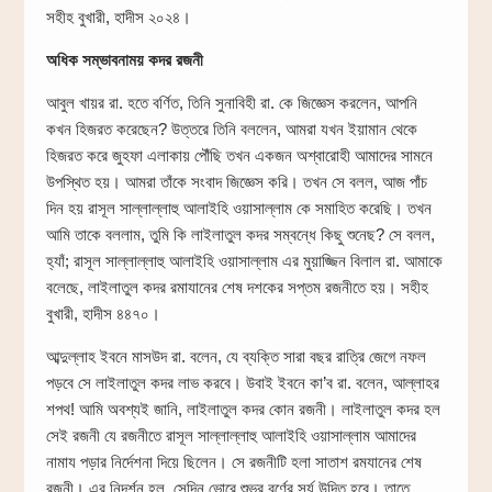
সহীহ বুখারী, হাদীস ২০২৪।
অধিক সম্ভাবনাময় কদর রজনী
আবুল খায়র রা. হতে বর্ণিত, তিনি সুনাবিহী রা. কে জিজ্ঞেস করলেন, আপনি
কখন হিজরত করেছেন? উত্তরে তিনি বললেন, আমরা যখন ইয়ামান থেকে
হিজরত করে জুহফা এলাকায় পৌঁছি তখন একজন অশ্বারোহী আমাদের সামনে
উপস্থিত হয়। আমরা তাঁকে সংবাদ জিজ্ঞেস করি। তখন সে বলল, আজ পাঁচ
দিন হয় রাসূল সাল্লাল্লাহু আলাইহি ওয়াসাল্লাম কে সমাহিত করেছি। তখন
আমি তাকে বললাম, তুমি কি লাইলাতুল কদর সম্বন্ধে কিছু শুনেছ? সে বলল,
হ্যাঁ; রাসূল সাল্লাল্লাহু আলাইহি ওয়াসাল্লাম এর মুয়াজ্জিন বিলাল রা. আমাকে
বলেছে, লাইলাতুল কদর রমাযানের শেষ দশকের সপ্তম রজনীতে হয়। সহীহ
বুখারী, হাদীস ৪৪৭০।
আব্দুল্লাহ ইবনে মাসউদ রা. বলেন, যে ব্যক্তি সারা বছর রাত্রি জেগে নফল
পড়বে সে লাইলাতুল কদর লাভ করবে। উবাই ইবনে কা’ব রা. বলেন, আল্লাহর
শপথ! আমি অবশ্যই জানি, লাইলাতুল কদর কোন রজনী। লাইলাতুল কদর হল
সেই রজনী যে রজনীতে রাসূল সাল্লাল্লাহু আলাইহি ওয়াসাল্লাম আমাদের
নামায পড়ার নির্দেশনা দিয়ে ছিলেন। সে রজনীটি হলা সাতাশ রমযানের শেষ
রজনী। এর নিদর্শন হল, সেদিন ভোরে শুভ্র বর্ণের সূর্য উদিত হবে। তাতে