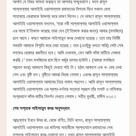
আপনি যে বিষয় কামনা করছেন তা আপনার সম্মুখভাগে। ফলে রাসূল
সাল্লাল্লাহু আলাইহি ওয়াসাল্লাম রমাযানের বিশতম দিনে সকাল বেলা
সাহাবায়ে কেরামকে উদ্দেশ্য করে ভাষণ দিলেন। সে ভাষণে রাসূল সাল্লাল্লাহু
আলাইহি ওয়াসাল্লাম বললেন, ‘যারা নবী সাল্লাল্লাহু আলাইহি ওয়াসাল্লাম
এর সাথে ই’তিকাফ করেছে তারা যেন (ই’তিকাফ করার জন্য) আবার (মসজিদে)
চলে আসে। কারণ আমাকে লাইলাতুল কদর দেখানো হয়েছে। তবে তার নির্দিষ্ট
সময়টা আমাকে বিস্মৃতি করে দেয়া হয়েছে। তবে (এতটুকু বলতে পারি) সেটা শেষ
দশকের বেজোড় রজনীতে হবে। আমি দেখলাম, যেন আমি কাঁদা মাটিতে সেজদা
করছি।’ তখন মসজিদের ছাদ ছিল খর্জুর ডালার ছাউনি। (আমরা মসজিদে
প্রবেশ করে) আকাশে কিছুই দেখতে পাই নি। হঠাৎ আকাশে এক খ- মেঘ দেখা
গেল এবং বৃষ্টি হল। বৃষ্টিতে আমরা ভিজে গেলাম। এরপর রাসূল সাল্লাল্লাহু
আলাইহি ওয়াসাল্লাম আমাদের নিয়ে নামায পড়লেন। আমি রাসূল সাল্লাল্লাহু
আলাইহি ওয়াসাল্লাম এর স্বপ্ন-বর্ণনার সত্যতা স্বরূপ তাঁর ললাট ও নাসিকার
অগ্রভাগে কাঁদা-মাটির নিদর্শন দেখতে পেলাম। সহীহ বুখারী, হাদীস ৮১৩।
শেষ সপ্তকে লাইলাতুল কদর অনুসন্ধান
আব্দুল্লাহ ইবনে উমর রা. থেকে বর্ণিত, তিনি বলেন, রাসূল সাল্লাল্লাহু
আলাইহি ওয়াসাল্লাম এর কতিপয় সাহাবীকে স্বপ্নযোগে রমাযানের শেষ
সপ্তকে লাইলাতুল কদর দেখানো হল। তখন রাসূল সাল্লাল্লাহু আলাইহি