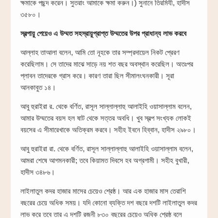
ক্ষমাকে পছন্দ করেন। সুতরাং আমাকে ক্ষমা করুন।) সুনানে তিরমিযী, হাদীস
৩৫৮০।
স্বল্পায়ু পেয়েও এ উম্মত সহস্রায়ুপ্রাপ্ত উম্মতের উপর প্রাধান্য লাভ করবে
আল্লাহ তাআলা বলেন, আমি তো নূহকে তার সম্প্রদায়েল নিকট প্রেরণ
করেছিলাম। সে তাদের মাঝে সাড়ে নয় শত বছর অবস্থান করেছিল। অতঃপর
প্লাবন তাদেরকে গ্রাস করে। কারণ তারা ছিল সীমালংঘনকারী। সূরা
আনকাবুত ১৪।
আবু হুরাইরা র. থেকে বর্ণিত, রাসূল সাল্লাল্লাহু আলাইহি ওয়াসাল্লাম বলেন,
আমার উম্মতের বয়স হল ষাট থেকে সত্তর অবধি। খুব স্বল্প সংখ্যক লোকই
বয়সের এ সীমারেখাকে অতিক্রম করবে। সহীহ ইবনে হিব্বান, হাদীস ২৯৮০।
আবু হুরাইরা রা. থেকে বর্ণিত, রাসূল সাল্লাল্লাহু আলাইহি ওয়াসাল্লাম বলেন,
আমরা শেষে আগমনকারী; তবে কিয়ামত দিবসে হব অগ্রগামী। সহীহ বুখারী,
হাদীস ৩৪৮৬।
লাইলাতুল কদর হাজার মাসের চেয়েও শ্রেষ্ঠ। আর এক হাজার মাস তেরাশি
বছরের চেয়ে অধিক সময়। যদি কোনো ব্যক্তি দশ বছরে দশটি লাইলাতুল কদর
লাভ করে তবে তার এ দশটি রজনী ৮৩০ বছরের চেয়েও অধিক শ্রেষ্ঠ বলে