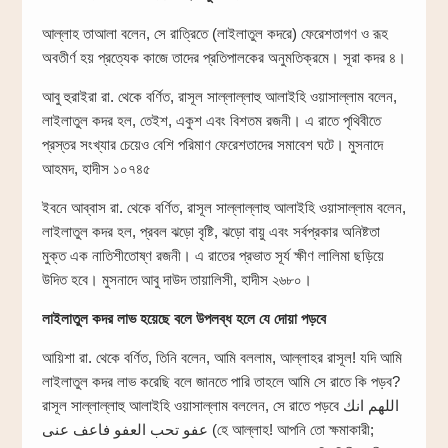
আল্লাহ তাআলা বলেন, সে রাত্রিতে (লাইলাতুল কদরে) ফেরেশতাগণ ও রূহ
অবতীর্ণ হয় প্রত্যেক কাজে তাদের প্রতিপালকের অনুমতিক্রমে। সূরা কদর ৪।
আবু হুরাইরা রা. থেকে বর্ণিত, রাসূল সাল্লাল্লাহু আলাইহি ওয়াসাল্লাম বলেন,
লাইলাতুল কদর হল, তেইশ, একুশ এবং বিশতম রজনী। এ রাতে পৃথিবীতে
প্রস্তর সংখ্যার চেয়েও বেশি পরিমাণ ফেরেশতাদের সমাবেশ ঘটে। মুসনাদে
আহমদ, হাদীস ১০৭৪৫
ইবনে আব্বাস রা. থেকে বর্ণিত, রাসূল সাল্লাল্লাহু আলাইহি ওয়াসাল্লাম বলেন,
লাইলাতুল কদর হল, প্রবল ঝড়ো বৃষ্টি, ঝড়ো বায়ু এবং সর্বপ্রকার অনিষ্টতা
মুক্ত এক নাতিশীতোষ্ণ রজনী। এ রাতের প্রভাত সূর্য ক্ষীণ লালিমা ছড়িয়ে
উদিত হবে। মুসনাদে আবু দাউদ তায়ালিসী, হাদীস ২৬৮০।
লাইলাতুল কদর লাভ হয়েছে বলে উপলব্ধ হলে যে দোয়া পড়বে
আয়িশা রা. থেকে বর্ণিত, তিনি বলেন, আমি বললাম, আল্লাহর রাসূল! যদি আমি
লাইলাতুল কদর লাভ করেছি বলে জানতে পারি তাহলে আমি সে রাতে কি পড়ব?
রাসূল সাল্লাল্লাহু আলাইহি ওয়াসাল্লাম বললেন, সে রাতে পড়বে اللهم انك
عفو تحب العفو فاعف عنى (হে আল্লাহ! আপনি তো ক্ষমাকারী;