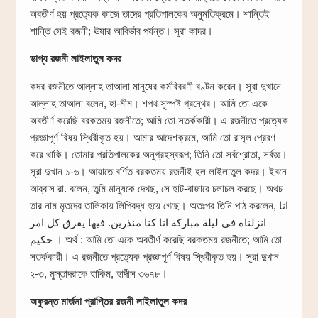
অবতীর্ণ হয় প্রত্যেক কাজে তাদের প্রতিপালকের অনুমতিক্রমে। শান্তিই
শান্তি সেই রজনী; ঊষার আবির্ভাব পর্যন্ত। সূরা কাদর।
ভাগ্য রজনী লাইলাতুল কদর
কদর রজনীতে আল্লাহ তাআলা মানুষের কর্মবিবরণী বণ্টন করেন। সূরা দুখানে
আল্লাহ তাআলা বলেন, হা-মীম। শপথ সুস্পষ্ট গ্রন্থের। আমি তো একে
অবতীর্ণ করেছি বরকতময় রজনীতে; আমি তো সতর্ককারী। এ রজনীতে প্রত্যেক
প্রজ্ঞাপূর্ণ বিষয় স্থিরীকৃত হয়। আমার আদেশক্রমে, আমি তো রাসূল প্রেরণ
করে থাকি। তোমার প্রতিপালকের অনুগ্রহস্বরূপ; তিনি তো সর্বশ্রোতা, সর্বজ্ঞ।
সূরা দুখান ১-৬। আয়াতে বর্ণিত বরকতময় রজনীই হল লাইলাতুল কদর। ইবনে
আব্বাস রা. বলেন, তুমি মানুষকে দেখছ, সে হাট-বাজারে চলাচল করছে। অথচ
তার নাম মৃতদের তালিকায় লিপিবদ্ধ হয়ে গেছে। অতঃপর তিনি পাঠ করলেন, انا
انزلناه فى ليلة مباركة انا كنا منذرين. فيها يفرق كل امر
حكيم । অর্থ : আমি তো একে অবতীর্ণ করেছি বরকতময় রজনীতে; আমি তো
সতর্ককারী। এ রজনীতে প্রত্যেক প্রজ্ঞাপূর্ণ বিষয় স্থিরীকৃত হয়। সূরা দুখান
২-৩, মুস্তাদরাকে হাকিম, হাদীস ৩৬৭৮।
অফুরন্ত মার্জনা প্রাপ্তির রজনী লাইলাতুল কদর