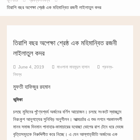
তিরাশি বছর অপেক্ষা শ্রেষ্ঠ এক মহিমান্বিত রজনী লাইলাতুল কদর
তিরাশি বছর অপেক্ষা শ্রেষ্ঠ এক মহিমান্বিত রজনী
লাইলাতুল কদর
June 4, 2019
মাওলানা মাহমূদুল হাসান
প্রবন্ধ-
নিবন্ধ
মুফতী হাফিজুর রহমান
ভূমিকা
চলছে মুমিনের পুণ্যৈশ্বর্য অর্জনের বর্ণিল আয়োজন। চলছে সংকটে স্বাচ্ছন্দে
নিরংকুশ আনুগত্যের সুনিবিড় অনুশীলন। আত্মচর্চার এ শুভ লগনে পরকালদর্শী
মানব সমাজ দিনমান পানাহার-কামাচারের যথেচ্ছা ভোগের রাশ টেনে ধরে দেহজ
বৃত্তিসমূহকে নিরুদ্দিপীত করে নিচ্ছে। এ যেন আল্লাহ্‌ভীতি অর্জনের এক