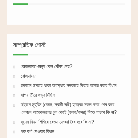
সাম্প্রতিক পোস্ট
রোজনামচা-মানুষ কেন ধোঁকা দেয়?
রোজনামচা
রমযানে উমরায় থাকা অবস্থায় সদকায়ে ফিতর আদার করার বিধান
সাগর তীরে শুভ্র মিছিল
দুইজন মুহরিম (যেমন, স্বামী-স্ত্রী) হজ্বের সকল কাজ শেষ করে
একজন আরেকজনের চুল কেটে (হলক/কসর) দিতে পারবে কি না?
সুদের নিয়ম শিখিয়ে বেতন নেওয়া বৈধ হবে কি না?
গরু বর্গা দেওয়ার বিধান