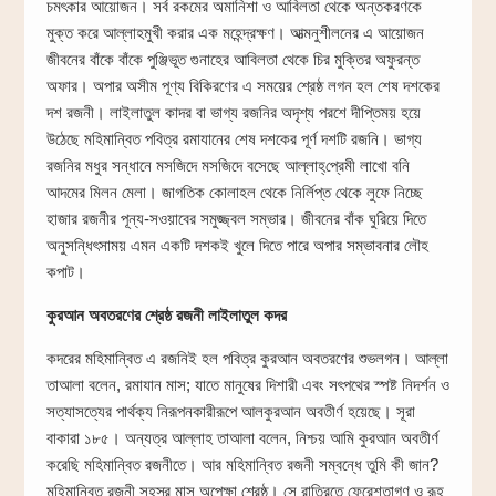
চমৎকার আয়োজন। সর্ব রকমের অমানিশা ও আবিলতা থেকে অন্তকরণকে
মুক্ত করে আল্লাহমুখী করার এক মহেন্দ্রক্ষণ। আত্মনুশীলনের এ আয়োজন
জীবনের বাঁকে বাঁকে পুঞ্জিভূত গুনাহের আবিলতা থেকে চির মুক্তির অফুরন্ত
অফার। অপার অসীম পূণ্য বিকিরণের এ সময়ের শ্রেষ্ঠ লগন হল শেষ দশকের
দশ রজনী। লাইলাতুল কাদর বা ভাগ্য রজনির অদৃশ্য পরশে দীপ্তিময় হয়ে
উঠেছে মহিমান্বিত পবিত্র রমাযানের শেষ দশকের পূর্ণ দশটি রজনি। ভাগ্য
রজনির মধুর সন্ধানে মসজিদে মসজিদে বসেছে আল্লাহ্‌প্রেমী লাখো বনি
আদমের মিলন মেলা। জাগতিক কোলাহল থেকে নির্লিপ্ত থেকে লুফে নিচ্ছে
হাজার রজনীর পূন্য-সওয়াবের সমুজ্জ্বল সম্ভার। জীবনের বাঁক ঘুরিয়ে দিতে
অনুসন্ধিৎসাময় এমন একটি দশকই খুলে দিতে পারে অপার সম্ভাবনার লৌহ
কপাট।
কুরআন অবতরণের শ্রেষ্ঠ রজনী লাইলাতুল কদর
কদরের মহিমান্বিত এ রজনিই হল পবিত্র কুরআন অবতরণের শুভলগন। আল্লা
তাআলা বলেন, রমাযান মাস; যাতে মানুষের দিশারী এবং সৎপথের স্পষ্ট নিদর্শন ও
সত্যাসত্যের পার্থক্য নিরূপনকারীরূপে আলকুরআন অবতীর্ণ হয়েছে। সূরা
বাকারা ১৮৫। অন্যত্র আল্লাহ তাআলা বলেন, নিশ্চয় আমি কুরআন অবতীর্ণ
করেছি মহিমান্বিত রজনীতে। আর মহিমান্বিত রজনী সম্বন্ধে তুমি কী জান?
মহিমান্বিত রজনী সহস্র মাস অপেক্ষা শ্রেষ্ঠ। সে রাত্রিতে ফেরেশতাগণ ও রূহ