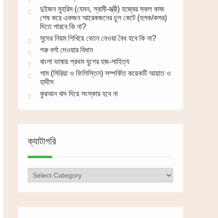
দুইজন মুহরিম (যেমন, স্বামী-স্ত্রী) হজ্বের সকল কাজ
শেষ করে একজন আরেকজনের চুল কেটে (হলক/কসর)
দিতে পারবে কি না?
সুদের নিয়ম শিখিয়ে বেতন নেওয়া বৈধ হবে কি না?
গরু বর্গা দেওয়ার বিধান
বাংলা ভাষায় প্রথম যুগের হজ-সাহিত্য
শাম (সিরিয়া ও ফিলিস্তিন) সম্পর্কিত কয়েকটি আয়াত ও
হাদীস
কুরআন বাদ দিয়ে সংস্কার হবে না
ক্যাটাগরি
ক্যাটাগরি