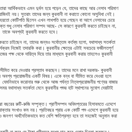
তারা আর্থিকভাবে এমন দুর্বল হয়ে পড়েন যে, তাদের কাছে আর নেসাব পরিমাণ
়াজিবই নয়। সুতরাং তাদের জন্য কুরবানী না করাতে কোনো অসুবিধা নেই।
আগে হয়তো কোটিপতি ছিলেন এখন লাখপতি হয়ে গেছেন বা আগে নেসাবের চেয়ে
ত শুধু নেসাব পরিমাণ সম্পদ আছে- সে কারণে কুরবানী করতে চাইছেন না,
া। তাকে অবশ্যই কুরবানী করতে হবে।
ী করতে চাইছেন না, তাদের জন্যও সর্বোত্তম কর্তব্য হলো, যথাসাধ্য সতর্কতা
্যক্রম নিজেই তদারকি করা। কুরবানীর ক্ষেত্রে এটাই সবচেয়ে ফজীলতপূর্ণ
 পক্ষ থেকে দায়িত্ব দিয়ে তার মাধ্যমে কুরবানী করায় তাহলেও কুরবানী
া সীমিত করে দেওয়ার প্রস্তাব করছেন। তাদের মনে রাখা দরকার- কুরবানী
র অবশ্য প্রয়োজনীয় একটি বিষয়। একে বন্ধ বা সীমিত করে দেওয়া হলে
 যেমনিভাবে করোনার শুরু থেকে আজ পর্যন্ত নিত্যপ্রয়োজনীয় পণ্যের বাজার
ময় যথাসাধ্য সতর্কতা মেনে কুরবানীর পশুর হাট স্থাপনের সুযোগ দেয়াটাই
সারা বছরের রুটি-রুজি সম্পৃক্ত। প্রাণীসম্পদ অধিদপ্তরের হিসাবমতে এদেশে
োক্তার সংখাও কম নয়। প্রতিবছর প্রায় এক কোটি পশু এদেশে কুরবানী হয়ে
ও জনগণ অর্থনৈতিকভাবে কত বেশি ক্ষতিগ্রস্ত হবে তা সহজেই অনুমান করা