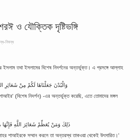
শরঈ ও যৌক্তিক দৃষ্টিভঙ্গি
ন্ধ-নিবন্ধ
ে ইসলাম তথা ইসলামের বিশেষ নিদর্শনের অন্তর্ভুক্ত। এ প্রসঙ্গে আল্লাহ
وَالْبُدْنَ جَعَلْنَاهَا لَكُمْ مِنْ شَعَائِرِ اللَ
াআইর’ (বিশেষ নিদর্শন) -এর অন্তর্ভুক্ত করেছি, এতে তোমাদের মঙ্গল
,
ذَلِكَ وَمَنْ يُعَظِّمْ شَعَائِرَ اللَّهِ فَإِنَّهَ
লাহর শাআইরকে সম্মান করলে তা অন্তরস্থ তাকওয়া থেকেই উৎসারিত।’