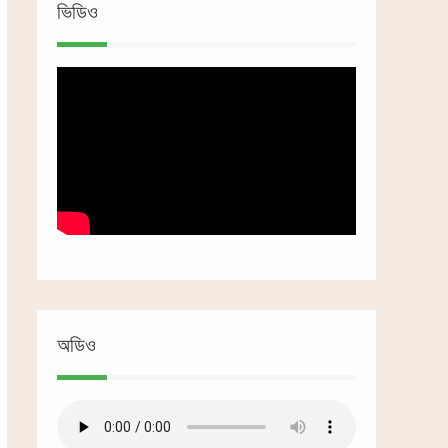
ভিডিও
অডিও