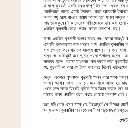
এবার আসি তৃতীয় পর্যায়ের লোকদের আলোচনায়। যারা ক
আসলে কুরবানী একটি স্বয়ংসম্পূর্ণ ইবাদত। নফল দা
যেমনিভাবে নামায একটি ইবাদত, রোজা আরেকটি ইবাদত। না
আবার শুধু রোযা রাখলে নামায আদায় হয়ে যাওয়া সম্ভব
তাছাড়া হুকুমের দিক থেকেও গরীবদেরকে দান করা হলো
ওয়াজিব কুরবানী ছেড়ে দেয়ার কোনো অবকাশ নেই।
অথচ ওয়াজিব কুরবানী আদায় করার পরও কারো সামর্থ্
এমনকি ভালোভাবে লক্ষ করলে খোদ ওয়াজিব কুরবানীর ম
যারা গোশত কিনে খাওয়ার সামর্থ্য রাখেন না। তারা সার
মানুষ পশু কাটাকুটি করে দু’চার পয়সা উপার্জন করেন। অ
সাহায্য গ্রহণ করতে সঙ্কোচ বোধ করেন তারা কুরবানীর 
যে, কুরবানী না করে সে টাকা দান করে দিলেই দরিদ্রদে
দেখুন, একজন মুসলমান কুরবানী পালন করে থাকে আল্লাহর
জন্য। আবার নফল দানও সে করে থাকে আল্লাহর কাছ থেকে
পেতে হলে তাকে বিষয়টি যুক্তি দিয়ে বিচার করলে হব
কাজের জন্য ওয়াজিব তরক করার কোনো অবকাশ নেই।
তবে যদি কেউ এমন থাকে যে, ইতোপূর্বে সে নিজের ওয়
জন্য নফল কুরবানীর পরিবর্তে সে টাকা প্রয়োজনগ্রস্
পোস্