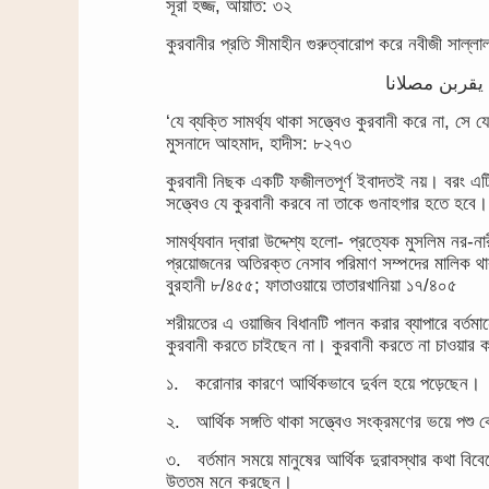
সূরা হজ্জ, আয়াত: ৩২
কুরবানীর প্রতি সীমাহীন গুরুত্বারোপ করে নবীজী সাল্ল
يقربن مصلانا
‘যে ব্যক্তি সামর্থ্য থাকা সত্ত্বেও কুরবানী করে না
মুসনাদে আহমাদ, হাদীস: ৮২৭৩
কুরবানী নিছক একটি ফজীলতপূর্ণ ইবাদতই নয়। বরং এটি 
সত্ত্বেও যে কুরবানী করবে না তাকে গুনাহগার হতে হবে।
সামর্থ্যবান দ্বারা উদ্দেশ্য হলো- প্রত্যেক মুসলিম নর-ন
প্রয়োজনের অতিরক্ত নেসাব পরিমাণ সম্পদের মালিক থা
বুরহানী ৮/৪৫৫; ফাতাওয়ায়ে তাতারখানিয়া ১৭/৪০৫
শরীয়তের এ ওয়াজিব বিধানটি পালন করার ব্যাপারে বর্তম
কুরবানী করতে চাইছেন না। কুরবানী করতে না চাওয়ার 
১. করোনার কারণে আর্থিকভাবে দুর্বল হয়ে পড়েছেন।
২. আর্থিক সঙ্গতি থাকা সত্ত্বেও সংক্রমণের ভয়ে পশু
৩. বর্তমান সময়ে মানুষের আর্থিক দুরাবস্থার কথা বিব
উত্তম মনে করছেন।