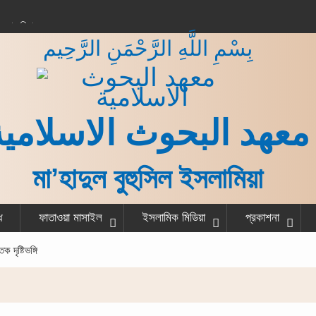
করার বিধান
بِسْمِ اللَّهِ الرَّحْمَنِ الرَّحِيم
 কাজ শেষ করে একজন
না?
গরু বর্গা দেওয়ার বিধান
ত ও হাদীস
معهد البحوث الاسلامية
মা’হাদুল বুহুসিল ইসলামিয়া
ধ
ফাতাওয়া মাসাইল
ইসলামিক মিডিয়া
প্রকাশনা
 দৃষ্টিভঙ্গি