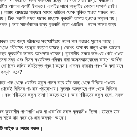
ুরবানী না করে সে টাকা গরীবদের মধ্যে দান করে দেয়ার চিন্তা করছেন।
ন এটিও আলাদা একটি ইবাদত। একটির সাথে অন্যটির কোনো সম্পর্ক নেই।
মায আদায়ের মাধ্যমে রোযার দায়িত্ব থেকে মুক্তি পাওয়া সম্ভব নয়,
 নয়। ঠিক তেমনি নফল দানের মাধ্যমে কুরবানী আদায় হওয়াও সম্ভব নয়।
 নফল। আর সামর্থবানের জন্য কুরবানী হলো ওয়াজিব। নফল দানের জন্য
য থাকলে তার জন্য গরীবদের সহযোগিতায় নফল দান করারও সুযোগ আছে।
ধ্যেও গরীবদের প্রভূত কল্যাণ রয়েছে। দেশের অসংখ্য মানুষ এমন আছেন
া বছর কুরবানীর আসার অপেক্ষায় থাকেন। কুরবানীর সময়ে অসংখ্য খেটে খাওয়া
নেক মধ্য এবং নিম্ন মধ্যবিত্ত পরিবার যারা আত্মসম্মানবোধের কারণে আর্থিক
গোশতের হাদিয়া হৃষ্টচিত্তে গ্রহণ করেন। এতসব ফায়দার পরও কি বলা যাবে
র কল্যাণ হবে?
 পক্ষ থেকে ওয়াজিব হুকুম পালন করে তাঁর কাছ থেকে বিনিময় পাওয়ার
ই বিনিময় পাওয়ার প্রত্যাশায়। সুতরাং আল্লাহর পক্ষ থেকে বিনিময়
ে না। বরং শরীয়তের হুকুম তালাশ করতে হবে। আর শরীয়তের হুকুম হলো, নফল
াজিব কুরবানীর পাশাপাশি এক বা একাধিক নফল কুরবানীও দিতো। তাহলে তার
তদের মাঝে দান করে দেওয়ার অবকাশ আছে।
টটি লাইক ও শেয়ার করুন।