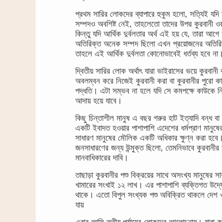
প্রথম সারির লোকদের ব্যাপারে হুকুম হলো, সত্যিই যদি 
সম্পদও অবশিষ্ট নেই, তাহলেতো তাদের উপর কুরবানী ওয
কিন্তু যদি আর্থিক দুর্বলতার অর্থ এই হয় যে, তারা 
অতিরিক্ত অনেক সম্পদ ছিলো এখন প্রয়োজনের অতিরিক্
তাহলে এই আর্থিক দুর্বলতা কোনোভাবেই ধর্তব্য হবে ন
দ্বিতীয় সারির লোক অর্থাৎ যারা ভাইরাসের ভয়ে কুরবান
অবলম্বন করে নিজেই কুরবানী করা বা কুরবানীর পুরো কার
পদ্ধতি। এটা সম্ভব না হলে যদি সে কমপক্ষে কাউকে নিজের
আদায় হয়ে যাবে।
কিছু চিন্তাশীল মানুষ এ বছর গরুর হাট ইত্যাদি বন্ধ ব
একটি ইবাদত হওয়ার পাশাপাশি এদেশের ধর্মপ্রাণ মানুষে
সাধারণ মানুষের মৌলিক একটি অধিকার ক্ষুণ্ন করা হবে।
জনসাধারণের জন্য উন্মুক্ত ছিলো, তেমনিভাবে কুরবানীর স
মানবাধিকারের দাবি।
তাছাড়া কুরবানীর পশু বিক্রয়ের সাথে অসংখ্য মানুষের 
খামারের সংখাই ১২ লাখ। এর পাশাপাশি ব্যক্তিগত উদ্য
থাকে। এতো বিপুল সংখ্যক পশু অবিক্রিত থাকলে দেশ 
যায়