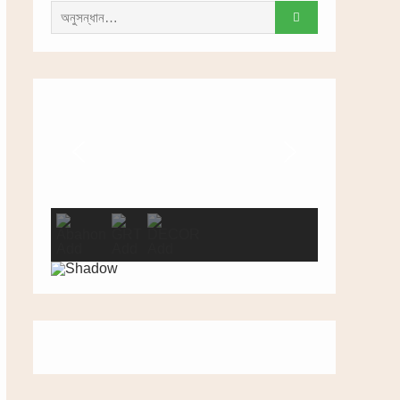
সন্ধান
করাঃ