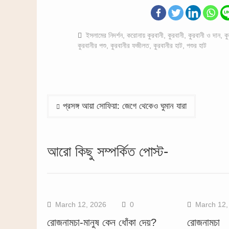
ইসলামের নিদর্শন
,
করোনায় কুরবানী
,
কুরবানী
,
কুরবানী ও দান
,
ক
কুরবানীর পশু
,
কুরবানীর ফজীলত
,
কুরবানীর হাট
,
পশুর হাট
Post
প্রসঙ্গ আয়া সোফিয়া: জেগে থেকেও ঘুমান যারা
navigation
আরো কিছু সম্পর্কিত পোস্ট-
March 12, 2026
0
March 12,
রোজনামচা-মানুষ কেন ধোঁকা দেয়?
রোজনামচা