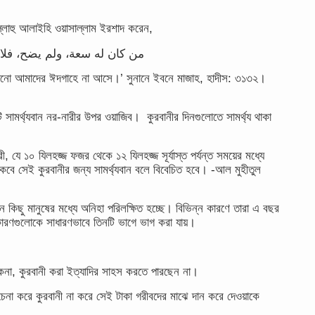
াল্লাহু আলাইহি ওয়াসাল্লাম ইরশাদ করেন,
من كان له سعة، ولم يضح، فلا 
, সে যেনো আমাদের ঈদগাহে না আসে।’ সুনানে ইবনে মাজাহ, হাদীস: ৩১৩২।
সামর্থ্যবান নর-নারীর উপর ওয়াজিব। কুরবানীর দিনগুলোতে সামর্থ্য থাকা
ারী, যে ১০ যিলহজ্জ ফজর থেকে ১২ যিলহজ্জ সূর্যাস্ত পর্যন্ত সময়ের মধ্যে
কবে সেই কুরবানীর জন্য সামর্থ্যবান বলে বিবেচিত হবে। -আল মুহীতুল
ানে কিছু মানুষের মধ্যে অনিহা পরিলক্ষিত হচ্ছে। বিভিন্ন কারণে তারা এ বছর
কারণগুলোকে সাধারণভাবে তিনটি ভাগে ভাগ করা যায়।
 কেনা, কুরবানী করা ইত্যাদির সাহস করতে পারছেন না।
েচেনা করে কুরবানী না করে সেই টাকা গরীবদের মাঝে দান করে দেওয়াকে