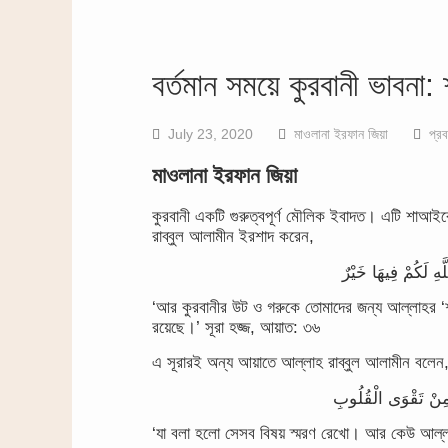
বর্তমান সময়ে কুরবানী ভাবনা: 
July 23, 2020
মাওলানা ইরফান জিয়া
প্রব
মাওলানা ইরফান জিয়া
কুরবানী একটি গুরুত্বপূর্ণ মৌলিক ইবাদত। এটি শাআইর
রাব্বুল আলামীন ইরশাদ করেন,
ّهِ لَكُمْ فِيهَا خَيْرٌ
‘আর কুরবানীর উট ও গরুকে তোমাদের জন্য আল্লাহর ‘শ
রয়েছে।’ সূরা হজ্জ, আয়াত: ৩৬
এ সূরারই অন্য আয়াতে আল্লাহ রাব্বুল আলামীন বলেন
ا مِنْ تَقْوَى الْقُلُوبِ
‘যা বলা হলো সেসব বিষয় স্মরণ রেখো। আর কেউ আল্