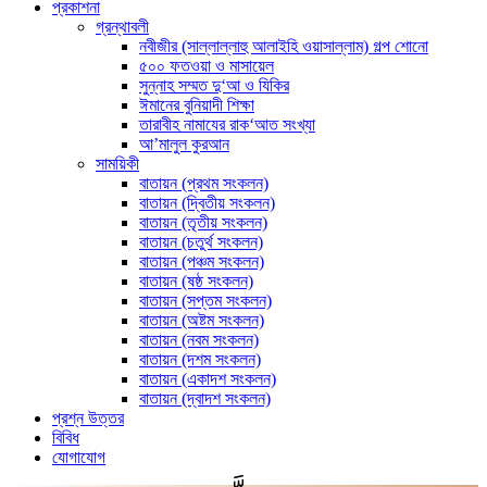
প্রকাশনা
গ্রন্থাবলী
নবীজীর (সাল্লাল্লাহু আলাইহি ওয়াসাল্লাম) গল্প শোনো
৫০০ ফতওয়া ও মাসায়েল
সুন্নাহ সম্মত দু‘আ ও যিকির
ঈমানের বুনিয়াদী শিক্ষা
তারাবীহ নামাযের রাক‘আত সংখ্যা
আ’মালুল কুরআন
সাময়িকী
বাতায়ন (প্রথম সংকলন)
বাতায়ন (দ্বিতীয় সংকলন)
বাতায়ন (তৃতীয় সংকলন)
বাতায়ন (চতুর্থ সংকলন)
বাতায়ন (পঞ্চম সংকলন)
বাতায়ন (ষষ্ঠ সংকলন)
বাতায়ন (সপ্তম সংকলন)
বাতায়ন (অষ্টম সংকলন)
বাতায়ন (নবম সংকলন)
বাতায়ন (দশম সংকলন)
বাতায়ন (একাদশ সংকলন)
বাতায়ন (দ্বাদশ সংকলন)
প্রশ্ন উত্তর
বিবিধ
যোগাযোগ