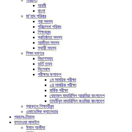
পরিচিতি
আরবী
বাংলা
মা’হাদ পরিবার
শূরা সদস্য
পরিচালনা পরিষদ
শিক্ষকবৃন্দ
প্রতিষ্ঠাতা সদস্য
আজীবন সদস্য
স্থায়ী সদস্য
শিক্ষা দফতর
বিভাগসমূহ
ভর্তি তথ্য
সিলেবাস
পরীক্ষার ফলাফল
১ম সাময়িক পরীক্ষা
২য় সাময়িক পরীক্ষা
বার্ষিক পরীক্ষা
বেফাকুল মাদারিসিল আরাবিয়া বাংলাদেশ
তাহযীবুল মাদারিসিল কওমিয়া বাংলাদেশ
প্রাক্তন শিক্ষার্থীবৃন্দ
একাডেমিক ক্যালেন্ডার
প্রবন্ধ-নিবন্ধ
ফাতাওয়া মাসাইল
ঈমান আকীদা