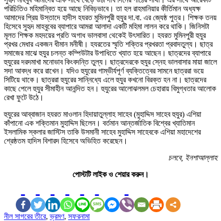
পরিচিতিও মহিমান্বিত হয়ে আছে নিবিড়ভাবে। তা হল রাহমানিয়ার কীর্তিমান অধ্যক্ষ
আমাদের প্রিয় উস্তাদে হাদীস হযরত মুমিনপুরী হুযুর দা.বা. এর জ্যেষ্ঠ পুত্র। শিক্ষক তনয়
হিসেবে সুহৃদ মাহবুবের ব্যাপারে আমরা আলাদা একটি মহিমা লালন করে থাকি। জিনিসটা
মূলত শিক্ষক মহদয়ের প্রতি অগাধ ভালবাসা থেকেই উৎসারিত। হযরত মুমিনপুরী হুযুর
প্রখর মেধার একজন ধীমান মনীষী। হযরতের স্মৃতি শক্তির প্রখরতা প্রবাদতুল্য। ছাত্র
সমাজের মাঝে হুযুর চলন্ত কম্পিউটার উপাধিতে খ্যাত হয়ে আছেন। ছাত্রদের ব্যাপারে
হুযুরের দরদমাখা মনোভাব কিংবদন্তি তুল্য। ছাত্রদেরকে হুযুর স্নেহ ভালবাসার মায়া জালে
সদা আবদ্ধ করে রাখেন। যদিও হুযুরের গাম্ভীর্যপূর্ণ ব্যক্তিত্বের সামনে ছাত্ররা ভয়ে
সিটিয়ে থাকে। ছাত্ররা হুযুরের সান্নিধ্যে এলে হুযুর কখনো বিরক্ত হন না। ছাত্রদের
কাছে পেলে হুযুর সীমাহীন আনন্দিত হন। হুযুরের আলোঝলমল চেহারায় বিমুগ্ধতার আলোক
রেখা ফুটে উঠে।
হুযুরের আব্বাজান হযরত মাওলান হিদায়াতুল্লাহ সাহেব (মুহাদ্দিস সাহেব হুযুর) এশিয়া
কাঁপানো এক শক্তিমান মুহাদ্দিস ছিলেন। বর্তমান আন্তর্জাতিক বিশ্বের খ্যাতিমান
ইসলামিক স্কলার জাস্টিস তাকি উসমানী সাহেব মুহাদ্দিস সাহেবকে এশিয়া মহাদেশের
শ্রেষ্ঠতম হাদিস বিশারদ হিসেবে অভিহিত করেছেন।
চলবে, ইনশাআল্লাহ
পোস্টটি লাইক ও শেয়ার করুন।
নীল সাগরের তীরে
,
ভ্রমণ
,
সফরনামা