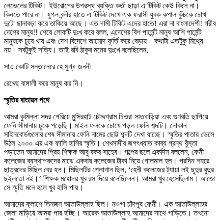
লেভেলের টিকিট। ইউরোপের উপরস্থ ব্যক্তি কর্তা ছাড়া এ টিকিট কেউ কিনে না।
কিনতে পারে না। যুগল বন্দীর হাতে এ টিকিট দেখে এক ফরাসী যুবক কপাল কুঁচকে চোখ
দুটো ছানাবড়া করে তাকিয়ে আছে। এত দামী টিকিট এদের হাতে! এরা না বাংলাদেশী! গরীব
দেশের মানুষ!! শেষে লোকটি দুঃখ করে বলল, এদেশের বিশ পার্সেন্ট মানুষ আশি পার্সেন্ট
মানুষকে চুষে খায় এবং দেশ বিদেশে আমোদ ফূর্তি করে বেড়ায়। কথাটা এতটুকু মিথ্যে
নয়। সবটুকুই সত্যি। তাই রবি ঠাকুর মনের দুঃখে বলেছিলেন,
সাত কোটি সন্তানেরে হে মুগ্ধ জননী
রেখেছ বাঙ্গালী করে মানুষ কর নি।
স্মৃতির বাতায়ন পথে
আমরা কুমিল্লা সদর পেরিয়ে মুন্সিরহাট চৌদ্দগ্রাম চিওরা সাতবাড়িয়া এবং গুণবতি ছাপিয়ে
ফেনি সীমানায় ঢুকে পড়েছি। মাইল ফলকে চোখে পড়ল ফেনি শব্দটি। দোকান
সাইনবোর্ডগুলোর শেষ সীমানায় ফেনি নামের ছোট্ট শব্দটি দেখা যাচ্ছে। স্মৃতির পাতায় ভেসে
উঠল ২০০০ এর এক ফালি হাসির স্মৃতি। শেখসাদীর জগৎখ্যাত কাব্য গ্রন্থ বুঁস্তা
পড়াতেন আমাদের প্রিয় শিক্ষক আবু বকর সাহেব। গল্পের ছলে একদিন বললেন, ফেনী
কলেজের ব্যস্থাপকদের মাঝে একবার কলেজের টাকা নিয়ে গোলমাল হল। পরদিন শহরে
ছাত্রদের মিছিল বের হল। মিছিলটির শ্লোগান ছিল, ‘হেনী কলেজের ট্যায়া লই ছুদুর বুদুর
ছইলতো নই।’ শিক্ষক মহোদয় খুব রস দিয়ে বলেছিলেন। আমরা খুব হেসেছিলাম। আজো
সে স্মৃতি মনে হলে খুব হাসি পায়।
আমাদের ক্লাশে তিনজন আতাউল্লাহ ছিল। নওগা চাঁদপুর ফেনী। এক আতাউল্লাহর
জেলা মাড়িয়ে আমরা পার হচ্ছি। আরেক আতাউল্লাহ আমাদের সাথে গাড়িতে। তখনো