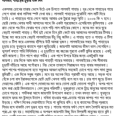
লালমাই পাহাড়ের চূড়ায় এক দিন
একসময় চোখের তারায় ভেসে উঠে এক চিলতে লালমাই পাহাড়। দূর থেকে পাহাড়ের গায়ে
লেগে থাকা খাখা লালিমা স্পষ্ট দেখা যায়। লালমাই পাহাড়ের পুরোটাই লাল মাটি দিয়ে
তৈরি। এ পাহাড়ের গায়ে লেগে আছে আমার এক টুররো মধুর স্মৃতি। ২০০৬ কি ৭ হবে।
ছোট্ট বেলার খেলার সাথী আসাদের সাথে কি একটা প্রয়োজনে এসেছিলাম কুমিল্লায়। এক
রাত থেকে পর দিন ফেরার পথে নেমে পড়ি লাল মাইয়ের কোলে। মনের মত করে ঘুরে
বেড়াই লালমাই পাহাড়। দীর্ঘ দুই থেকে তিন ঘন্টা কেটে যায় আমাদের লালমাইয়ের টিলায়।
ইচ্ছে মত করে চষে বেড়াই লালমাইয়ের ‌উঁচু নিচু জমিন। এ পাহাড় হতে ও পাহাড় এ টিলা
হতে ও টিলা করে একসময় হাঁপিয়ে উঠি আমরা দুজন। লালমাইয়ের সবচে উঁচু পাহাড়ের
চূড়ায় চড়ে ফুরফুরে বাতাসে প্রাণ জুড়িয়েছি। জায়গাটা আমাদের ভীষণ ভাল লেগেছিল।
ভূস্বর্গ বলতে পারি নির্দ্বিধায়। এ চূড়াটিতে বহু বছরের পুরনো একটি মন্দির রয়েছে। একটু
খানি জায়গা। তিন পাশে খাড়া গভীর। এক পাশে উপরে উঠার জন্য একটুখানি সরু
জায়গা। চার দিকে আম জাম আর পাহাড়ী গাছের সমাহার। লালমাইয়ের শেষ সীমানায়
চূড়াটি দাঁড়িয়ে আছে সগৌরবে। নিচ থেকে তাকালে শিরাচ্ছদন পড়ে যাবার সম্ভাবনা।
আশ পাশের পাহাড়গুলো হতে সবুজের আবরণ ছাপিয়ে সহজেই চোখে পড়ে লাল সাদা সুন্দর
মন্দিরটি। এক দিকে সবুজ গ্রাম। মনে হয় অনেক নিচে গ্রামটি পড়ে আছে। সড়ক পথে
হেঁকে চলা বাস ট্রাকগুলোকে ছোট ছোট খেলনা গাড়ি বলে মনে হয়। চার পাশ জুড়ে চিকন
দেয়ালের বেষ্টনি। এক পাশে দোকানের মত করে তোলা ছোট্ট দোতলা গাথুনি। অপর পাশে
ছাদ করা ছোট্ট মিলনায়তন। বেশ সুন্দর পরিপাটি। দূরদূরান্ত থেকে হিন্দু মানুষের আনাগোনা
চোখে পড়ছে। পর্যটকরা আসে জায়গাটা উপভোগ করতে। তখন বসন্ত কাল। ফুরফুরে
বাতাসে হৃদয় মন উন্মত্ব উতাল। দখিনা হাওয়ার প্রচণ্ডতায় গায়ের কাপড় পত পত করে
উড়ছে। দক্ষিণ দিকের দেয়ালটাতে গিয়ে পা ঝুলিয়ে বসি। হু হু বাতাসের তীব্র প্রবাহে
স্থির বসে থাকাটা বেশ দুরূহ হয়ে পড়ে। পাতায় পাতায় ঘর্ষণ লেগে কাল বৈশাখি ঝড়ের মত
প্রচণ্ড শব্দ হয়। মহামহিমের এ অপরূপ জায়গাটা কিছু ভিন বিশ্বাসী মানুষের হাতে বন্দি।