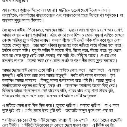
বসে বসে ঝিমুচ্ছে।
এখন এখানে গ্যাসের উত্তোলন হয় না। মাঠটাকে দুচোখ দেখে বিদেয় জানালাম
লালমাইকে, লালমাইয়ের পাহাড়গুলোকে এবং পাহাড়গুলোর গায়ে বিছানো ঘন সবুজকে। পা
বাড়ালাম সুদূর আপন ঠিকানায়।
সেকেন্ডের কাটায় এগিয়ে চলছে আমাদের গাড়ি। হৃদয়ের জানালা খুলে দু চোখ ভরে দেখছি
আমার বাংলার অপরূপ শ্যামলিমা। হঠাৎ রাস্তা ঘেষা দিগন্ত জোড়া সুফলা জমিতে দেখতে
পেলাম অনিন্দ্য সুন্দর সীমের আবাদ। শুকনো বাঁশের চটি কেটে ফাঁক ফাঁক করে পুতে দেয়া
হয়েছে ক্ষেত্র জুড়ে। তার সাথে ঝাঁকড়া চুলের মত করে জড়িয়ে আছে সীমের লতা পাতা।
ঠনঠনে শুকনো মাটি। তবু কি সজীব কি সতেজ সীম, সীমের লতা, সীমের পাতা! দূর থেকে
মনে হয় ক্ষেত জুড়ে ছোট ছোট দেবদাড়ু গাছ সারি বেঁধে দাঁড়িয়ে আছে। দেখতে বেশ
চমৎকার লাগছে। আমরা সবাই চোখ মেলে দেখছি অপরূপ সীম লতার সুন্দর সমারোহ।
আমার দেশের মাটি সোনার চেয়ে খাটি। এ মাটিতে সোনা ফলে। রূপো ফলে। এ আমার
জন্মভূমি। পাখি ডাকা ছায়া ঢাকা আমার মাতৃভূমি। সবাই বলি আমার বংলাদেশ। হ্যা
বংলাদেশ আমার আমাদের। কিন্তু আমরা বংলাদেশের হতে পারি নি। আমরা সুন্দর এ
মানচিত্রটাকে শকুনের মত ছিড়ে ফেড়ে খাই। বাংলাদেশ আমাদের অনেক কিছু দেয়।
বিনিময়ে আমরা বাংলাদেশকে দেই হায়েনার হাসি, পথের ধারে পড়ে থাকা মাথার খুলি,
পাঁজড়ের হার, ছোপ ছোপ রক্ত, রক্তের দাগ আর ক ফোঁটা অশ্রুজল।
এ মাটিতে সোনা রূপা গিজ গিজ করে। তুলতে পারি না। ফলাতে পারি না। যা-ও ফলে
লুটে পুটে খাই। পেশি জোরে উদর পূর্তি করি। রাতারাতি আঙ্গুল ফুলে কলা গাছ হই।
প্যারিসের এক রেল ষ্টেশনে দাঁড়িয়ে আছে বংলাদেশী এক দম্পতি। হাতে তাদের বহুদেশীয়
রেল টিকিট। এ টিকিটে ইউরোপের যে কোনো দেশে যাওয়া যাবে। এ টিকিট খুব উঁচু