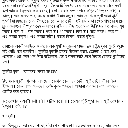
সুন্দর একটি জায়গায় অসুন্দর একটি মূর্তিঘর জগদ্দল পাথরের মত দাঁড়িয়ে আছে। ভেতরে
হাতে গড়া ছোট্ট একটি মূর্তি। প্রাণহীন এ জিনিসটার হাতে পায়ে গলায় নাকে কানে স্বর্ণ
রূপা আর মণি মুক্তার অভাব নেই। কোটি টাকার সম্পদ গায়ে জড়িয়ে নিস্প্রাণ দাঁড়িয়ে
আছে। আর সামনে পড়ে আছে কাগজি টাকার স্তুপ। আর দূর থেকে ছুটে আসা মূর্তি
পুজারি মানুষগুলোর ভোগ উপহারের তো অন্ত নেই। হাট বাজার আর খেত খামারের সবচে
সুন্দর ফলগুলো নিস্প্রাণ দেহটার সামনে হাজির। নিজ হাতে গড়া জিনিসটার এত কদর! মুখ
আছে। বলে না। কান আছে। শুনে না। পা আছে। চলে না। হাত আছে। নড়ে না।
এও আবার ঈশ্বর। এও আবার স্রষ্টা। হায়রে বিবেক! হায়রে বুদ্ধি!!
নেপালের একটি মসজিদে জর্ডানের এক মুসলিম যুবকের সামনে দুজন হিন্দু যুবক যুবতী প্যান্ট
শার্ট গেঞ্জি পরে বসেছিল। মুসলিম যুবকটি তাদের জিজ্ঞেস করল, তোমরা এখানে কেন
এসেছো? ওরা বলল পাশ দিয়ে যাচ্ছিলাম; তো উপাসনালয়টি দেখে ভিতরে ঢোকার খুব ইচ্ছে
হল।
মুসলিম যুবক : তোমাদের কেমন লাগছে?
হিন্দু যবক যুবতী : খুব ভাল লাগছে। কোথও কোন ছবি নেই, মূর্তি নেই। নীরব নিঝুম
ছিমছাম। কেউ নামায পড়ছে। কেউ কুরান পড়ছে। অজানা এক ভাল লাগা আমাদের
মোহিত করে তুলছে।
ক : তোমাদের একটা কথা বলি। মাইন্ড করো না। তোমরা মূর্তি পুজা কর। মূর্তি তোমাদের
ঈশ্বর। তাই না?
খ : হ্যাঁ।
ক : কিন্তু তোমরা খেতে পারো; তাঁরা খেতে পারে না। তোমরা বলতে পারো; তাঁরা বলতে