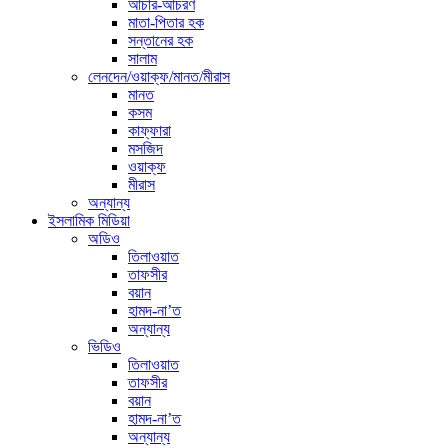
আচার-আচরণ
মাতা-পিতার হক
সন্তানের হক
সালাম
লেনদেন/ওয়াক্ফ/মানত/মীরাস
মানত
কসম
কাফ্ফারা
মসজিদ
ওয়াক্ফ
মীরাস
অন্যান্য
ইসলামিক মিডিয়া
অডিও
তিলাওয়াত
তাফসীর
বয়ান
হামদ-না’ত
অন্যান্য
ভিডিও
তিলাওয়াত
তাফসীর
বয়ান
হামদ-না’ত
অন্যান্য