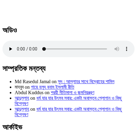
অডিও
সাম্প্রতিক মন্তব্য
Md Rasedul Jamal
on
সুদ : আল্লাহর সাথে বিদ্রোহের শামিল
মাহবুব
on
গায়ে হলুদ বনাম ইসলামী রীতি
Abdul Kuddus
on
শরয়ী নীতিমালা ও জন্মনিয়ন্ত্রণ
আব্দুল্লাহ
on
ধর্ম যার যার উৎসব সবার: একটা অবাস্তব শ্লোগান ও কিছু
বিশ্লেষণ
আব্দুল্লাহ
on
ধর্ম যার যার উৎসব সবার: একটা অবাস্তব শ্লোগান ও কিছু
বিশ্লেষণ
আর্কাইভ