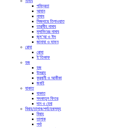
নামায
পবিত্রতা
আযান
নামায
সিজদায়ে তিলাওয়াত
তারাবীহ নামায
মুসাফিরের নামায
জুম’আ ও ঈদ
জানাযা ও দাফন
রোযা
রোযা
ই’তিকাফ
হজ
হজ
উমরাহ
কুরবানী ও আকীকা
জবাই
যাকাত
যাকাত
সদকাতুল ফিতর
দান ও হেবা
বিবাহ/তালাক/পর্দা/হকসমূহ
বিবাহ
তালাক
পর্দা