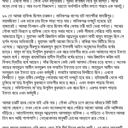
সাথী। এখনো সাথী। ফেনী এখন বসুন্ধরায়। সুরভী বাণীজ্য নিয়ে খুব ব্যস্ত। মাঝে
মধ্যে দেখা হয়। আর নওগা নিরুদ্দেশ। হয়তো অর্থসচিব হাবীব বলতে পারবে এক আধটু।
৯৯ তে আমরা হাফিজ ছিলাম চারজন। মানিকগঞ্জ বাগের হাট সাতক্ষীরা মাদারীপুর।
মহামছিবত ! এক ডাকে চার দিকে সাড়া পড়ে যায়। মানিকগঞ্জ দলছুট হয়েছে দুই
হাজারেই। আমরা তিনজন একি নায়ে ছিলাম সাঁঝ বেলায় তরী ঘাটে ভেরা পর্যন্ত। সাঝের
নৌকা ঘাটে ভিরলে দু হাফিজ নেমে পড়ে সবার সাথে। কেউ সীমানা পেরিয়ে পাড়ি জমায়
আজহারে হিন্দে। মুহাম্মদ আলী রিজাউল করিম আব্দুন্নুর ভ্রমণ সাথী মামুন মাহমুদ ছিল সে
দুর্গম পথের অভিযাত্রী। মুহাম্মদ আলী আজো ফিরে নি। বাকিরা সাধ মিটিয়ে ফিরে
এসেছে। আব্দুন্নুর মীরপুরে মারকাযুল বুহুসে ইসলামী আইন অনুষদের দ্বিতীয় বর্ষের
ছাত্র। মামুন মা’হাদু উলূমিল কুরআনে এক বছর তাফসীর করে এখন আমাদের সাথে ইফতা
প্রথম বর্ষে। মাহমুদ রাহমানিয়ার হাদীস দ্বিতীয় বর্ষের ছাত্র। আর রিজাউল করিম ভাই
ফিকহ দ্বিতীয় বর্ষে আছেন। সাঁঝ বিকেলে কেউ কেউ আলাদা নৌকয় চড়ে বসেন। অনেক
কাছের মাহমুদুল আমীন মনসুরুল হক শুআইব ইফতায় চলে যায়। মাহমুদুল আমীন আর
মনসুরূল হক ইফতা হয়ে এখন কর্মমুখী। শুআইব আমাদের বিপরীতে ছিল। এখনো
বিপরীতে। সুহৃদ হাবীব বেলাটুকু পোহাবার আগেই দলছুট হয়ে যায়। হাটহাজারী থেকে পাঠ
চুকিয়ে মা’হাদু উলূমিল কুরআনে তাফসীর করে দু বছর। এখন নাখাল পাড়ায় ফিকহ
পড়ছে। সফিউল্লাহ মা’হাদু উলূমিল কুরআনে এক বছর ছিল। এরপর নাখাল পাড়ায়
ইফতা করে এখন কর্মমুখী।
আমরা চারটি হৃদয় থেকে যাই একি নায়। নৌকা এগিয়ে চলে রাতের আঁধারে মিটি মিটি
আলো জ্বেলে। তখন থেকে এখন অনেকগুলো বছর পেরিয়ে আজো আমরা একি আঙ্গিনায়
দাঁড়িয়ে। আতাউল্লাহ মাহবুব আব্দুল্লাহ আলমামুন হাফিজ। এ গাড়িতে এ উৎসবে আমরা
তিন জন আছি পাশাপাশি। নেত্রকোনার মানুষটি চোখের আড়ালে রয়ে গেছে।
সুহৃদ মাহবুব আমাদের একি সাথে বেড়ে উঠা দীর্ঘ দিনের পাঠের সাথী। এর সাথে আরেকটি