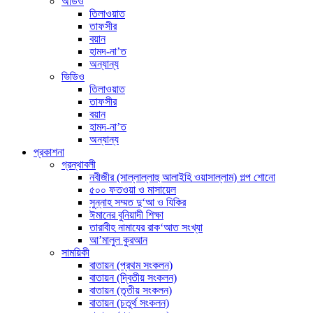
অডিও
তিলাওয়াত
তাফসীর
বয়ান
হামদ-না’ত
অন্যান্য
ভিডিও
তিলাওয়াত
তাফসীর
বয়ান
হামদ-না’ত
অন্যান্য
প্রকাশনা
গ্রন্থাবলী
নবীজীর (সাল্লাল্লাহু আলাইহি ওয়াসাল্লাম) গল্প শোনো
৫০০ ফতওয়া ও মাসায়েল
সুন্নাহ সম্মত দু‘আ ও যিকির
ঈমানের বুনিয়াদী শিক্ষা
তারাবীহ নামাযের রাক‘আত সংখ্যা
আ’মালুল কুরআন
সাময়িকী
বাতায়ন (প্রথম সংকলন)
বাতায়ন (দ্বিতীয় সংকলন)
বাতায়ন (তৃতীয় সংকলন)
বাতায়ন (চতুর্থ সংকলন)