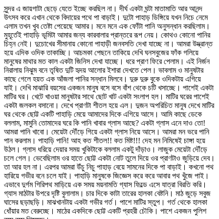
সুন্দর এ জায়গাটা ছেড়ে যেতে ইচ্ছে করছিল না। দীর্ঘ একটা ঘন্টা মাতামাতি আর আনন্দ
উৎসব করে এখান থেকে বিদায়ের পথে পা বাড়াই। দুটো পাহাড় ডিঙ্গিয়ে যখন নিচে নেমে
এলাম তখন খুব তেষ্টা পেয়েছে আমার। মনে মনে এক ফোঁটা পানি অনুসন্ধান করছিলাম।
মুহূর্তেই পাহাড়ি ভূমিটা আমার জন্য কারবালার প্রান্তরে রূপ নেয়। কোথও কোনো পানির
চিহ্ন নেই। দুচোখের সীমানায় কোনো পাহাড়ী জনবসতি দেখা যাচ্ছে না। আমরা উদ্ভ্রান্ত
হয়ে এদিক ওদিক তাকাচ্ছি। আচমকা পেছনে তাকিয়ে দেখি ঘনসবুজের ফাঁক গলিয়ে
মানুষের মাথার মত কাল একটা জিনিস দেখা যাচ্ছে। ধরে প্রাণ ফিরে পেলাম। এই নির্জন
নিরালায় নিঝুম বনে তৃষিত দুটি হৃদয় আলোর ইশারা দেখতে পেল। ভাবলাম ও মানুষটার
কাছে গেলে হয়ত এক আঁজলা পানির সন্ধান মিলবে। দুরু দুরু বুকে ওদিকটায় এগিয়ে
যাই। দেখি মাঝারি বয়সের একজন মানুষ বসে বসে বাঁশ থেকে চটি খসাচ্ছে। পাশেই একটা
মাটির ঘর। খেটে খাওয়া মানুষটার সাথে ছোট খাট একটা সংলাপ হল। মাটির ঘরের পাশেই
একটা জলকল বসানো। দেখে প্রাণটা শীতল হয়ে এল। দুজন অপরিচিত মানুষ দেখে মাটির
ঘর থেকে ছোট্ট একটি পাহাড়ি মেয়ে আমাদের দিকে এগিয়ে আসে। আমি কাছে ডেকে
বললাম, মামুনি তোমাদের ঘরে কি পানি খাবার গ্লাস আছে? একটা গ্লাস এনে দাও তো!
আমরা পানি খাবো। মেয়েটা দৌঁড়ে গিয়ে একটা গ্লাস নিয়ে আসে। আমরা মন ভরে পানি
পান করলাম। পাহাড়ি পানি! আহ কত শীতল!! কত মিষ্ট!!! দেহ মন নিমিষেই চাঙ্গা হয়ে
উঠল। গ্লাস ধরিয়ে দেয়ার সময় খুকিটাকে বললাম একটু দাঁড়াও। লাজুক মেয়েটা দৌঁড়ে
চলে গেল। ভেবেছিলাম ওর হাতে ছোট্ট একটা নোট তুলে দিয়ে ওর প্রাণটাও জুড়িয়ে দেব।
তা আর হল না। এরপর আমরা উঁচু নিচু পাহাড় বেয়ে সামনের দিকে পা বাড়াই। কখনো পথ
হারিয়ে গভীর বনে চলে যাই। পাহাড়ি মানুষকে জিজ্ঞেস করে করে আবার পথ খুঁজে পাই।
এভাবে দুর্গম গিরিপথ মাড়িয়ে এক সময় ময়নামতি গ্যাস ফিল্ডে এসে যাত্রা বিরতি করি।
গ্যাস মাঠটার উপরে দৃষ্টি বুলালাম। চার দিকে কাটা তারের হালকা বেষ্টনি। মাঠ জুড়ে সবুজ
ঘাসের ছড়াছড়ি। মাঝখানটায় একটা গভীর গর্ত। পাশে মাটির স্তুপ। গর্ত থেকে হালকা
ধোঁয়ার মত বেরুচ্ছে। মাঠের একদিকে ছোট্ট একটি প্রহরী চৌকি। পাশে একজন পুলিশ