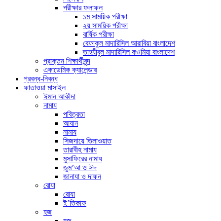
পরীক্ষার ফলাফল
১ম সাময়িক পরীক্ষা
২য় সাময়িক পরীক্ষা
বার্ষিক পরীক্ষা
বেফাকুল মাদারিসিল আরাবিয়া বাংলাদেশ
তাহযীবুল মাদারিসিল কওমিয়া বাংলাদেশ
প্রাক্তন শিক্ষার্থীবৃন্দ
একাডেমিক ক্যালেন্ডার
প্রবন্ধ-নিবন্ধ
ফাতাওয়া মাসাইল
ঈমান আকীদা
নামায
পবিত্রতা
আযান
নামায
সিজদায়ে তিলাওয়াত
তারাবীহ নামায
মুসাফিরের নামায
জুম’আ ও ঈদ
জানাযা ও দাফন
রোযা
রোযা
ই’তিকাফ
হজ
হজ