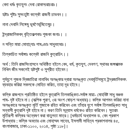
বেদা ধর্মঃ কৃতযুগং দেবা রোকাশ্চরাচরাঃ।
হৃষ্টাঃ পুষ্টাঃ সুসংতুষ্টা কল্কৌ রাজনী চাভবন।।
নানা দেবাদি লিঙ্গেষু ভূষণৈর্ভূষিতেষুচ।
ইন্দ্রাজালিকবদ্ বৃত্তিকল্পকাঃ পূজকা জনাঃ। ।
ন সন্তি মায়া মোহাঢ্যাঃ পাষণ্ডাঃ সাধুবহআঃ।
তিল্কাচিত সর্বাঙ্গাঃ কল্কৌ রাজনি কুত্রাচিৎ।।
অর্থ : তিনি রাজসিংহাসনে অধিষ্ঠিত হইলে বেদ, ধর্ম, কৃতযুগ, দেবগণ, স্থাবর জঙ্গমাত্মক
নিখিল জীব সকলেই হৃষ্টপুষ্ট ও সুপ্রীত হইবেন।
পূর্বযুগে পূজক দ্বিজাতিরা নানাবিধ অলঙ্কার দ্বারা অলঙ্কৃত দেবমূর্তিসমূহে ইন্দ্রজালিকবৎ
ব্যবহার করিয়া সকলকে মোহিত করিত, তাহা দূর হইবে।
কল্কি রাজপদে প্রতিষ্ঠিত হইলে কুত্রাপি তিলকাঙ্কিত-সর্বাঙ্গ মায়া- মোহবিষ্ট সাধু বঞ্চক
পাষ- দৃষ্ট হইবে না। (কল্পিক পুরাণ, ৩য় অংশ ষোড়শ অধ্যায়)। কল্কি আগমন করিয়া নানা
অলঙ্কারে অলঙ্কৃত মূর্তি পূজাকে রহিত করিবেন এবং তাঁহার যুগে সর্বাঙ্গ তিলকাঙ্কিত সাধু
সন্নাসী কুত্রাপি দৃষ্ট হইবে না। করণ তিনি সন্ন্যাস ধর্মকেও রহিত করিবেন। সুতরাং
মূর্তিরূপী কল্কির অন্বেষণ করা বাতুলতা মাত্র। [ধর্মাচার্য অধ্যাপক ড. বেদ প্রকাশ
উপাধ্যায় : কল্কি অবতার এবং মোহাম্মদ সাহেব, ইসলামী সাহিত্য প্রকাশনালয় ৪৫,
বাংলাবাজার, ঢাকা-১১০০, ২০১৪, পৃষ্ঠা ১১৮]।