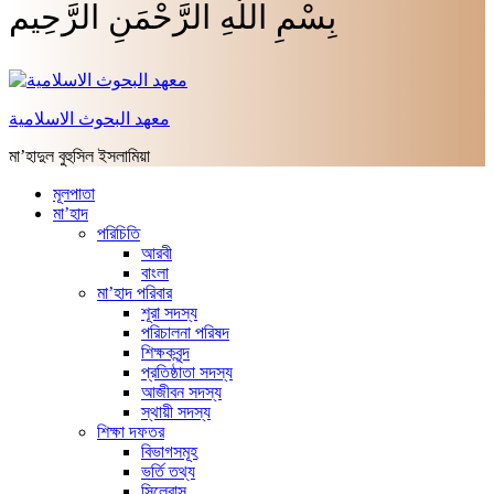
بِسْمِ اللَّهِ الرَّحْمَنِ الرَّحِيم
معهد البحوث الاسلامية
মা’হাদুল বুহুসিল ইসলামিয়া
মূলপাতা
মা’হাদ
পরিচিতি
আরবী
বাংলা
মা’হাদ পরিবার
শূরা সদস্য
পরিচালনা পরিষদ
শিক্ষকবৃন্দ
প্রতিষ্ঠাতা সদস্য
আজীবন সদস্য
স্থায়ী সদস্য
শিক্ষা দফতর
বিভাগসমূহ
ভর্তি তথ্য
সিলেবাস