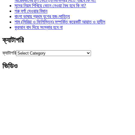
আরেকজনের চুল কেটে (হলক/কসর) দিতে পারবে কি না?
সুদের নিয়ম শিখিয়ে বেতন নেওয়া বৈধ হবে কি না?
গরু বর্গা দেওয়ার বিধান
বাংলা ভাষায় প্রথম যুগের হজ-সাহিত্য
শাম (সিরিয়া ও ফিলিস্তিন) সম্পর্কিত কয়েকটি আয়াত ও হাদীস
কুরআন বাদ দিয়ে সংস্কার হবে না
ক্যাটাগরি
ক্যাটাগরি
ভিডিও