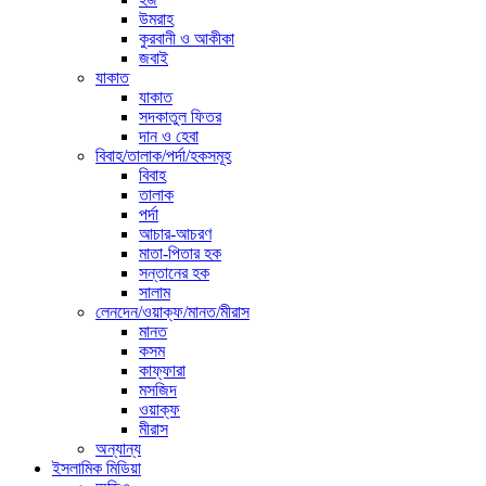
উমরাহ
কুরবানী ও আকীকা
জবাই
যাকাত
যাকাত
সদকাতুল ফিতর
দান ও হেবা
বিবাহ/তালাক/পর্দা/হকসমূহ
বিবাহ
তালাক
পর্দা
আচার-আচরণ
মাতা-পিতার হক
সন্তানের হক
সালাম
লেনদেন/ওয়াক্ফ/মানত/মীরাস
মানত
কসম
কাফ্ফারা
মসজিদ
ওয়াক্ফ
মীরাস
অন্যান্য
ইসলামিক মিডিয়া