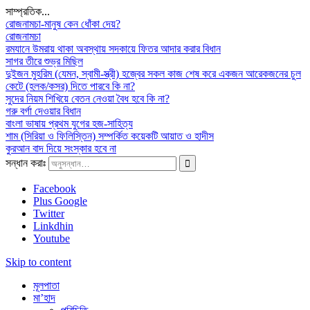
সাম্প্রতিক...
রোজনামচা-মানুষ কেন ধোঁকা দেয়?
রোজনামচা
রমযানে উমরায় থাকা অবস্থায় সদকায়ে ফিতর আদার করার বিধান
সাগর তীরে শুভ্র মিছিল
দুইজন মুহরিম (যেমন, স্বামী-স্ত্রী) হজ্বের সকল কাজ শেষ করে একজন আরেকজনের চুল
কেটে (হলক/কসর) দিতে পারবে কি না?
সুদের নিয়ম শিখিয়ে বেতন নেওয়া বৈধ হবে কি না?
গরু বর্গা দেওয়ার বিধান
বাংলা ভাষায় প্রথম যুগের হজ-সাহিত্য
শাম (সিরিয়া ও ফিলিস্তিন) সম্পর্কিত কয়েকটি আয়াত ও হাদীস
কুরআন বাদ দিয়ে সংস্কার হবে না
সন্ধান করাঃ
Facebook
Plus Google
Twitter
Linkdhin
Youtube
Skip to content
মূলপাতা
মা’হাদ