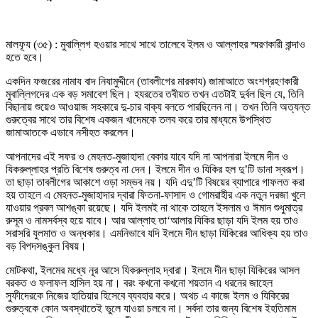
মালফূয (৩৫) : মুবাল্লিগ হওয়ার সাথে সাথে তালেবে ইলম ও আল্লাহর স্মরণকারী বান্দাও
হতে হবে।
একদিন ফজরের নামায বাদ নিযামুদ্দীনে (তাবলীগের মারকায) জামাআতে অংশগ্রহণকারী
মুবাল্লিগদের এক বড় সমাবেশ ছিল। হযরতের তবীয়ত তখন এতটাই দুর্বল ছিল যে, তিনি
বিছানায় শুয়েও আওয়াজ সহকারে দু-চার বাক্য বলতে পারছিলেন না। তখন তিনি অত্যন্ত
গুরুত্বের সাথে তার বিশেষ একজন খাদেমকে তলব করে তার মাধ্যমে উপস্থিত
জামাআতকে এভাবে নসীহত করলেন।
আপনাদের এই সফর ও মেহনত-মুজাহাদা বেকার যাবে যদি না আপনারা ইলমে দীন ও
যিকরুল্লাহর প্রতি বিশেষ গুরুত্ব না দেন। ইলমে দীন ও যিকির হল দু’টি ডানা স্বরূপ।
তা ছাড়া তাবলীগের আকাশে ওড়া সম্ভব নয়। যদি এদু’টি বিষয়ের ব্যাপারে গাফলত করা
হয় তাহলে এ মেহনত-মুজাহাদার দ্বারা ফিতনা-ফাসাদ ও গোমরাহীর এক নতুন দরজা খুলে
যাওয়ার প্রবল আশঙ্কা রয়েছে। যদি ইলমই না থাকে তাহলে ইসলাম ও ঈমান শুধুমাত্র
রুসূম ও নামসর্বস্ব হয়ে যাবে। আর আল্লাহ তা‘আলার যিকির ছাড়া যদি ইলম হয় তাও
সরাসরি যুলমাত ও অন্ধকার। এমনিভাবে যদি ইলমে দীন ছাড়া যিকিরের আধিক্য হয় তাও
বড় বিপদসঙ্কুল বিষয়।
মোটকথা, ইলমের মধ্যে নূর আসে যিকরুল্লাহ দ্বারা। ইলমে দীন ছাড়া যিকিরের আসল
বরকত ও ফলাফল হাসিল হয় না। বরং কখনো কখনো শয়তান এ ধরনের জাহেল
সুফীদেরকে নিজের হাতিয়ার হিসেবে ব্যবহার করে। অথচ এ কাজে ইলম ও যিকিরের
গুরুত্বকে কোন অবস্থাতেই ভুলে যাওয়া চলবে না। সর্বদা তার জন্য বিশেষ ইহতিমাম