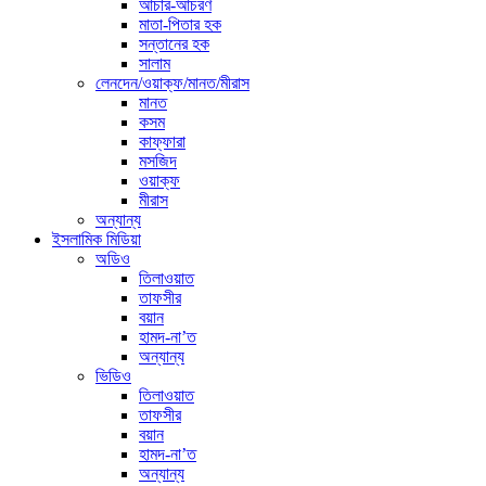
আচার-আচরণ
মাতা-পিতার হক
সন্তানের হক
সালাম
লেনদেন/ওয়াক্ফ/মানত/মীরাস
মানত
কসম
কাফ্ফারা
মসজিদ
ওয়াক্ফ
মীরাস
অন্যান্য
ইসলামিক মিডিয়া
অডিও
তিলাওয়াত
তাফসীর
বয়ান
হামদ-না’ত
অন্যান্য
ভিডিও
তিলাওয়াত
তাফসীর
বয়ান
হামদ-না’ত
অন্যান্য