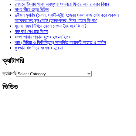
রমযানে উমরায় থাকা অবস্থায় সদকায়ে ফিতর আদার করার বিধান
সাগর তীরে শুভ্র মিছিল
দুইজন মুহরিম (যেমন, স্বামী-স্ত্রী) হজ্বের সকল কাজ শেষ করে একজন
আরেকজনের চুল কেটে (হলক/কসর) দিতে পারবে কি না?
সুদের নিয়ম শিখিয়ে বেতন নেওয়া বৈধ হবে কি না?
গরু বর্গা দেওয়ার বিধান
বাংলা ভাষায় প্রথম যুগের হজ-সাহিত্য
শাম (সিরিয়া ও ফিলিস্তিন) সম্পর্কিত কয়েকটি আয়াত ও হাদীস
কুরআন বাদ দিয়ে সংস্কার হবে না
ক্যাটাগরি
ক্যাটাগরি
ভিডিও