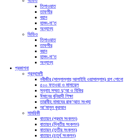
অডিও
তিলাওয়াত
তাফসীর
বয়ান
হামদ-না’ত
অন্যান্য
ভিডিও
তিলাওয়াত
তাফসীর
বয়ান
হামদ-না’ত
অন্যান্য
প্রকাশনা
গ্রন্থাবলী
নবীজীর (সাল্লাল্লাহু আলাইহি ওয়াসাল্লাম) গল্প শোনো
৫০০ ফতওয়া ও মাসায়েল
সুন্নাহ সম্মত দু‘আ ও যিকির
ঈমানের বুনিয়াদী শিক্ষা
তারাবীহ নামাযের রাক‘আত সংখ্যা
আ’মালুল কুরআন
সাময়িকী
বাতায়ন (প্রথম সংকলন)
বাতায়ন (দ্বিতীয় সংকলন)
বাতায়ন (তৃতীয় সংকলন)
বাতায়ন (চতুর্থ সংকলন)