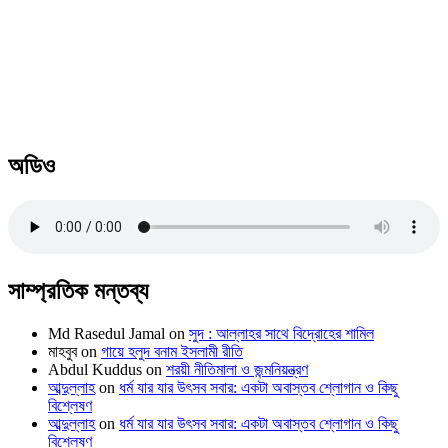
অডিও
সাম্প্রতিক মন্তব্য
Md Rasedul Jamal
on
সুদ : আল্লাহর সাথে বিদ্রোহের শামিল
মাহবুব
on
গায়ে হলুদ বনাম ইসলামী রীতি
Abdul Kuddus
on
শরয়ী নীতিমালা ও জন্মনিয়ন্ত্রণ
আব্দুল্লাহ
on
ধর্ম যার যার উৎসব সবার: একটা অবাস্তব শ্লোগান ও কিছু
বিশ্লেষণ
আব্দুল্লাহ
on
ধর্ম যার যার উৎসব সবার: একটা অবাস্তব শ্লোগান ও কিছু
বিশ্লেষণ