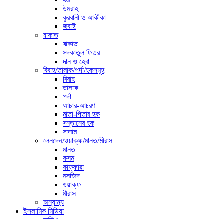
উমরাহ
কুরবানী ও আকীকা
জবাই
যাকাত
যাকাত
সদকাতুল ফিতর
দান ও হেবা
বিবাহ/তালাক/পর্দা/হকসমূহ
বিবাহ
তালাক
পর্দা
আচার-আচরণ
মাতা-পিতার হক
সন্তানের হক
সালাম
লেনদেন/ওয়াক্ফ/মানত/মীরাস
মানত
কসম
কাফ্ফারা
মসজিদ
ওয়াক্ফ
মীরাস
অন্যান্য
ইসলামিক মিডিয়া