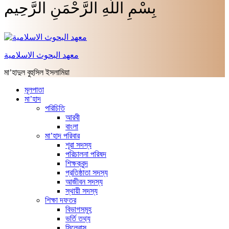
بِسْمِ اللَّهِ الرَّحْمَنِ الرَّحِيم
معهد البحوث الاسلامية
মা’হাদুল বুহুসিল ইসলামিয়া
মূলপাতা
মা’হাদ
পরিচিতি
আরবী
বাংলা
মা’হাদ পরিবার
শূরা সদস্য
পরিচালনা পরিষদ
শিক্ষকবৃন্দ
প্রতিষ্ঠাতা সদস্য
আজীবন সদস্য
স্থায়ী সদস্য
শিক্ষা দফতর
বিভাগসমূহ
ভর্তি তথ্য
সিলেবাস