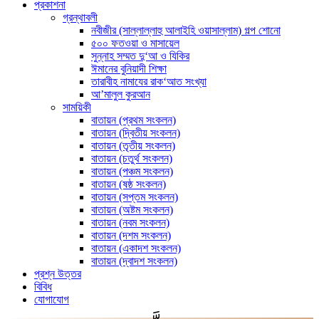
প্রকাশনা
গ্রন্থাবলী
নবীজীর (সাল্লাল্লাহু আলাইহি ওয়াসাল্লাম) গল্প শোনো
৫০০ ফতওয়া ও মাসায়েল
সুন্নাহ সম্মত দু‘আ ও যিকির
ঈমানের বুনিয়াদী শিক্ষা
তারাবীহ নামাযের রাক‘আত সংখ্যা
আ’মালুল কুরআন
সাময়িকী
বাতায়ন (প্রথম সংকলন)
বাতায়ন (দ্বিতীয় সংকলন)
বাতায়ন (তৃতীয় সংকলন)
বাতায়ন (চতুর্থ সংকলন)
বাতায়ন (পঞ্চম সংকলন)
বাতায়ন (ষষ্ঠ সংকলন)
বাতায়ন (সপ্তম সংকলন)
বাতায়ন (অষ্টম সংকলন)
বাতায়ন (নবম সংকলন)
বাতায়ন (দশম সংকলন)
বাতায়ন (একাদশ সংকলন)
বাতায়ন (দ্বাদশ সংকলন)
প্রশ্ন উত্তর
বিবিধ
যোগাযোগ