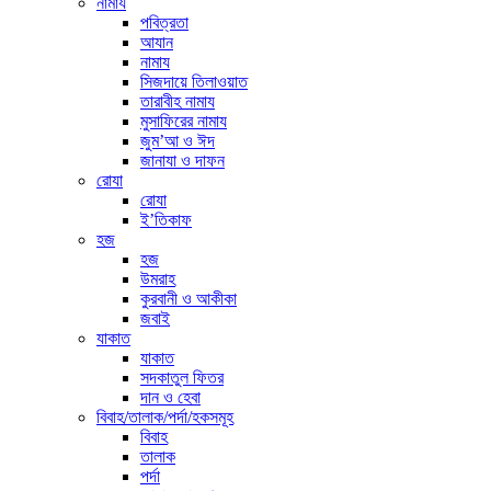
নামায
পবিত্রতা
আযান
নামায
সিজদায়ে তিলাওয়াত
তারাবীহ নামায
মুসাফিরের নামায
জুম’আ ও ঈদ
জানাযা ও দাফন
রোযা
রোযা
ই’তিকাফ
হজ
হজ
উমরাহ
কুরবানী ও আকীকা
জবাই
যাকাত
যাকাত
সদকাতুল ফিতর
দান ও হেবা
বিবাহ/তালাক/পর্দা/হকসমূহ
বিবাহ
তালাক
পর্দা