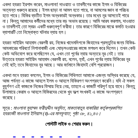
একদা হযরত ইরশাদ করেন, মাওলানা! দাওয়াত ও তাবলীগের কাজে ইলম ও যিকিরের
অত্যন্ত গুরুত্ব রয়েছে। ইলম ছাড়া না আমল হতে পারে, না আমলের জ্ঞান বা পরিচয়
হতে পারে। যিকির ব্যতীত ইলম অন্ধকারই অন্ধকার। তার মধ্যে নূর আসতেই পারে
না। কিন্তু আমাদের কর্মীদের মধ্যে তার বড় অভাব রয়েছে। আমি আরয করলাম, দাওয়াত
ও তাবলীগই তো স্বয়ং একটি গুরুত্বপূর্ণ ফরীযা। তার কারণে যিকিরের মাঝে কমতি হওয়ার
ব্যাপারটি তো নিম্নোক্ত ঘটনার ন্যায় হল।
হযরত সাইয়িদ আহমাদ বেরলবী রহ. নিজের খাদেমদিগকে জিহাদের প্রস্তুতির জন্য যিকির-
আযকারের পরিবর্তে নিশানাবাজী এবং ঘোড়সওয়ারের কাজে মশগুল করে দিলেন। তখন কেউ
কেউ অভিযোগ করে বলেছিলেন যে, এখন তো পূর্বের ন্যায় অন্তরে নূর নেই। তার
উত্তরে হযরত সাইয়িদ আহমাদ বেরলবী রহ. বলেন, হ্যাঁ, এখন পূর্বের ন্যায় যিকিরের নূর
নেই বটে; তবে জিহাদের নূর আছে। আর বর্তমানে জিহাদই বেশি প্রয়োজন।
একথা শুনে হযরত বললেন, ইলম ও যিকিরের শিথিলতা আমাকে এজন্য অস্থির করেছে যে,
আজ পর্যন্ত এ কাজে আহলে ইলম ও আহলে যিকিরগণ অংশগ্রহণ করেনি। যদি ঐ সকল
বুযুর্গগণ এই কাজকে নিজের যিম্মায় নিয়ে নেয়, তাহলে এ কাজটি পরিপূর্ণ হয়ে যাবে। কিন্তু
উলামায়ে কেরাম ও আহলে যিকিরদের থেকে খুব অল্প সংখকই এ কাজে অংশগ্রহণ
করেছে।
সূত্র :
মাওলানা মুহাম্মদ ফরীদুদ্দীন অনূদিত, মাকতাবাতুয যাকারিয়া কর্তৃকপ্রকাশিত
হযরতজী মাওলানা ইলিয়াস (র)-এর মালফূযাত; পৃষ্ঠা ৩৮, ৪১,৪৩।
পোস্টটি লাইক ও শেয়ার করুন।