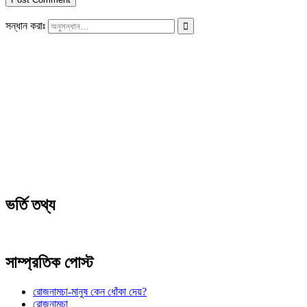
সন্ধান করাঃ
ভর্তি তথ্য
সাম্প্রতিক পোস্ট
রোজনামচা-মানুষ কেন ধোঁকা দেয়?
রোজনামচা