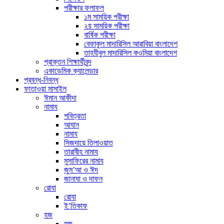
পরীক্ষার ফলাফল
১ম সাময়িক পরীক্ষা
২য় সাময়িক পরীক্ষা
বার্ষিক পরীক্ষা
বেফাকুল মাদারিসিল আরাবিয়া বাংলাদেশ
তাহযীবুল মাদারিসিল কওমিয়া বাংলাদেশ
প্রাক্তন শিক্ষার্থীবৃন্দ
একাডেমিক ক্যালেন্ডার
প্রবন্ধ-নিবন্ধ
ফাতাওয়া মাসাইল
ঈমান আকীদা
নামায
পবিত্রতা
আযান
নামায
সিজদায়ে তিলাওয়াত
তারাবীহ নামায
মুসাফিরের নামায
জুম’আ ও ঈদ
জানাযা ও দাফন
রোযা
রোযা
ই’তিকাফ
হজ
হজ