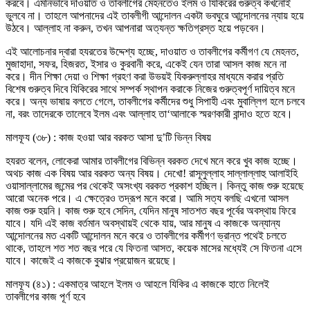
করবে। এমনিভাবে দাওয়াত ও তাবলীগের মেহনতেও ইলম ও যিকিরের গুরুত্ব কখনোই
ভুলবে না। তাহলে আপনাদের এই তাবলীগী আন্দোলন একটা ভবঘুরে আন্দোলনের ন্যায় হয়ে
উঠবে। আল্লাহ না করুন, তখন আপনারা অত্যন্ত ক্ষতিগ্রস্ত হয়ে পড়বেন।
এই আলোচনার দ্বারা হযরতের উদ্দেশ্য হচ্ছে, দাওয়াত ও তাবলীগের কর্মীগণ যে মেহনত,
মুজাহাদা, সফর, হিজরত, ইসার ও কুরবানী করে, একেই যেন তারা আসল কাজ মনে না
করে। দীন শিক্ষা দেয়া ও শিক্ষা গ্রহণ করা উভয়ই যিকরুল্লাহর মাধ্যমে করার প্রতি
বিশেষ গুরুত্ব দিবে যিকিরের সাথে সম্পর্ক স্থাপন করাকে নিজের গুরুত্বপূর্ণ দায়িত্ব মনে
করে। অন্য ভাষায় বলতে গেলে, তাবলীগের কর্মীদের শুধু সিপাহী এবং মুবাল্লিগ হলে চলবে
না, বরং তাদেরকে তালেবে ইলম এবং আল্লাহ তা‘আলাকে স্মরণকারী বান্দাও হতে হবে।
মালফূয (৩৮) : কাজ হওয়া আর বরকত আসা দু’টি ভিন্ন বিষয়
হযরত বলেন, লোকেরা আমার তাবলীগের বিভিন্ন বরকত দেখে মনে করে খুব কাজ হচ্ছে।
অথচ কাজ এক বিষয় আর বরকত অন্য বিষয়। দেখো! রাসূলুল্লাহ সাল্লাল্লাহু আলাইহি
ওয়াসাল্লামের জন্মের পর থেকেই অসংখ্য বরকত প্রকাশ হচ্ছিল। কিন্তু কাজ শুরু হয়েছে
আরো অনেক পরে। এ ক্ষেত্রেও তদ্রূপ মনে করো। আমি সত্য বলছি এখনো আসল
কাজ শুরু হয়নি। কাজ শুরু হবে সেদিন, যেদিন মানুষ সাতশত বছর পূর্বের অবস্থায় ফিরে
যাবে। যদি এই কাজ বর্তমান অবস্থায়ই থেকে যায়, আর মানুষ এ কাজকে অন্যান্য
আন্দোলনের মত একটি আন্দোলন মনে করে ও তাবলীগের কর্মীগণ ভ্রান্ত পথেই চলতে
থাকে, তাহলে শত শত বছর পরে যে ফিতনা আসত, কয়েক মাসের মধ্যেই সে ফিতনা এসে
যাবে। কাজেই এ কাজকে বুঝার প্রয়োজন রয়েছে।
মালফূয (৪১) : একমাত্র আহলে ইলম ও আহলে যিকির এ কাজকে হাতে নিলেই
তাবলীগের কাজ পূর্ণ হবে