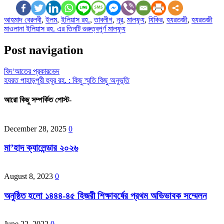
আহমাদ বেরলবী
,
ইলম
,
ইলিয়াস রহ.
,
তাবলীগ
,
নূর
,
মালফূয
,
যিকির
,
হযরতজী
,
হযরতজী
মাওলানা ইলিয়াস রহ. এর তিনটি গুরুত্বপূর্ণ মালফূয
Post navigation
বিদ‘আতের প্রকারভেদ
হযরত পাহাড়পুরী হুযূর রহ. : কিছু স্মৃতি কিছু অনুভূতি
আরো কিছু সম্পর্কিত পোস্ট-
December 28, 2025
0
মা’হাদ ক্যালেন্ডার ২০২৬
August 8, 2023
0
অনুষ্ঠিত হলো ১৪৪৪-৪৫ হিজরী শিক্ষাবর্ষের প্রথম অভিভাবক সম্মেলন
June 22, 2022
0