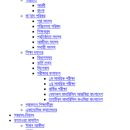
পরিচিতি
আরবী
বাংলা
মা’হাদ পরিবার
শূরা সদস্য
পরিচালনা পরিষদ
শিক্ষকবৃন্দ
প্রতিষ্ঠাতা সদস্য
আজীবন সদস্য
স্থায়ী সদস্য
শিক্ষা দফতর
বিভাগসমূহ
ভর্তি তথ্য
সিলেবাস
পরীক্ষার ফলাফল
১ম সাময়িক পরীক্ষা
২য় সাময়িক পরীক্ষা
বার্ষিক পরীক্ষা
বেফাকুল মাদারিসিল আরাবিয়া বাংলাদেশ
তাহযীবুল মাদারিসিল কওমিয়া বাংলাদেশ
প্রাক্তন শিক্ষার্থীবৃন্দ
একাডেমিক ক্যালেন্ডার
প্রবন্ধ-নিবন্ধ
ফাতাওয়া মাসাইল
ঈমান আকীদা