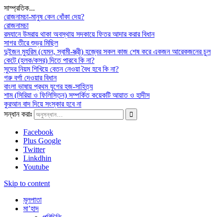
সাম্প্রতিক...
রোজনামচা-মানুষ কেন ধোঁকা দেয়?
রোজনামচা
রমযানে উমরায় থাকা অবস্থায় সদকায়ে ফিতর আদার করার বিধান
সাগর তীরে শুভ্র মিছিল
দুইজন মুহরিম (যেমন, স্বামী-স্ত্রী) হজ্বের সকল কাজ শেষ করে একজন আরেকজনের চুল
কেটে (হলক/কসর) দিতে পারবে কি না?
সুদের নিয়ম শিখিয়ে বেতন নেওয়া বৈধ হবে কি না?
গরু বর্গা দেওয়ার বিধান
বাংলা ভাষায় প্রথম যুগের হজ-সাহিত্য
শাম (সিরিয়া ও ফিলিস্তিন) সম্পর্কিত কয়েকটি আয়াত ও হাদীস
কুরআন বাদ দিয়ে সংস্কার হবে না
সন্ধান করাঃ
Facebook
Plus Google
Twitter
Linkdhin
Youtube
Skip to content
মূলপাতা
মা’হাদ