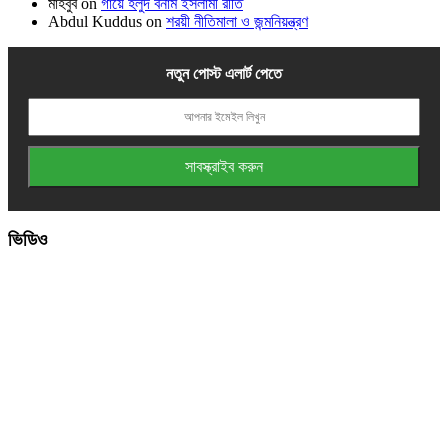
মাহবুব
on
গায়ে হলুদ বনাম ইসলামী রীতি
Abdul Kuddus
on
শরয়ী নীতিমালা ও জন্মনিয়ন্ত্রণ
নতুন পোস্ট এলার্ট পেতে
ভিডিও