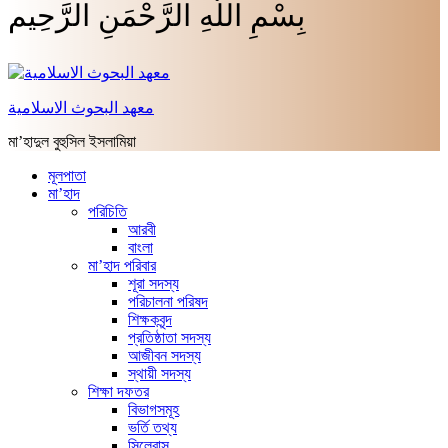
بِسْمِ اللَّهِ الرَّحْمَنِ الرَّحِيم
معهد البحوث الاسلامية
মা’হাদুল বুহুসিল ইসলামিয়া
মূলপাতা
মা’হাদ
পরিচিতি
আরবী
বাংলা
মা’হাদ পরিবার
শূরা সদস্য
পরিচালনা পরিষদ
শিক্ষকবৃন্দ
প্রতিষ্ঠাতা সদস্য
আজীবন সদস্য
স্থায়ী সদস্য
শিক্ষা দফতর
বিভাগসমূহ
ভর্তি তথ্য
সিলেবাস