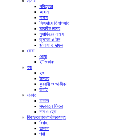
নামায
পবিত্রতা
আযান
নামায
সিজদায়ে তিলাওয়াত
তারাবীহ নামায
মুসাফিরের নামায
জুম’আ ও ঈদ
জানাযা ও দাফন
রোযা
রোযা
ই’তিকাফ
হজ
হজ
উমরাহ
কুরবানী ও আকীকা
জবাই
যাকাত
যাকাত
সদকাতুল ফিতর
দান ও হেবা
বিবাহ/তালাক/পর্দা/হকসমূহ
বিবাহ
তালাক
পর্দা