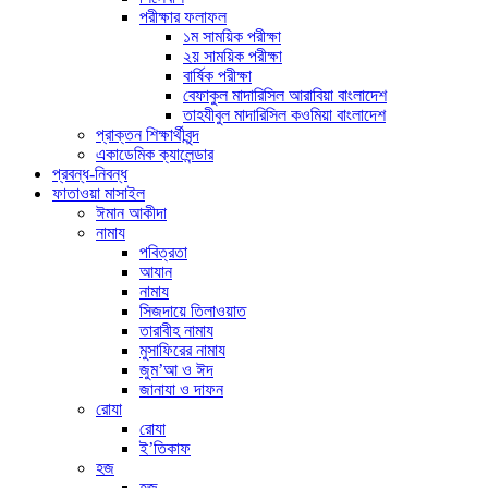
পরীক্ষার ফলাফল
১ম সাময়িক পরীক্ষা
২য় সাময়িক পরীক্ষা
বার্ষিক পরীক্ষা
বেফাকুল মাদারিসিল আরাবিয়া বাংলাদেশ
তাহযীবুল মাদারিসিল কওমিয়া বাংলাদেশ
প্রাক্তন শিক্ষার্থীবৃন্দ
একাডেমিক ক্যালেন্ডার
প্রবন্ধ-নিবন্ধ
ফাতাওয়া মাসাইল
ঈমান আকীদা
নামায
পবিত্রতা
আযান
নামায
সিজদায়ে তিলাওয়াত
তারাবীহ নামায
মুসাফিরের নামায
জুম’আ ও ঈদ
জানাযা ও দাফন
রোযা
রোযা
ই’তিকাফ
হজ
হজ