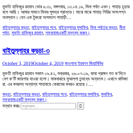
মুফতি হাফিজুর রহমান ভোর ৬.৩১, মঙ্গলবার, ১৩.০৪.১৯, মিনা পর্বত এখন। পাহাড় চূড়ায়
বসে আছি। আমার সামনে মিনার সুশুভ্র প্রান্তর। মাঝে মাঝে পাহাড় গিরির অসংলগ্ন
অবস্থান। যেন এক টুকরো অসমতল পাহাড়ী…
বাইতুল্লাহর কড়চা
,
বাইতুল্লাহর পথে
,
বাইতুল্লাহর মুসাফির
,
মিনা পর্বতের কড়চা
,
মীনা
পর্বত
,
মুফতি হাফিজুর রহমান
,
সফরনামা
একটি মন্তব্য করুন।
বাইতুল্লাহর কড়চা-৩
October 3, 2019
October 4, 2019
মাওলানা ইরফান জিয়া
বিবিধ
মুফতী হাফিজুর রহমান সকাল ০৯.৪২, শুক্রবার, ২৬-০৭-১৯, কাবা প্রাঙ্গন গত ক’দিনে
বেশ ক’টি জায়গায় যাওয়া হলো। মাকবারায়ে মুআল্লা তন্মধ্যে অন্যতম। এখানে খাদিজা
রা. এর কবরসহ অন্যান্য সাহাবায়ে কেরামের কবরও রয়েছে।…
কড়চা
,
বাইতুল্লাহর কড়চা
,
বাইতুল্লাহর পথে
,
বাইতুল্লাহর মুসাফির
,
মুসাফির
,
সফরনামা
একটি মন্তব্য করুন।
সন্ধান করাঃ