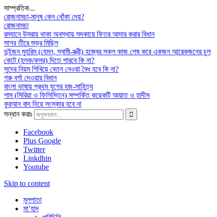
সাম্প্রতিক...
রোজনামচা-মানুষ কেন ধোঁকা দেয়?
রোজনামচা
রমযানে উমরায় থাকা অবস্থায় সদকায়ে ফিতর আদার করার বিধান
সাগর তীরে শুভ্র মিছিল
দুইজন মুহরিম (যেমন, স্বামী-স্ত্রী) হজ্বের সকল কাজ শেষ করে একজন আরেকজনের চুল
কেটে (হলক/কসর) দিতে পারবে কি না?
সুদের নিয়ম শিখিয়ে বেতন নেওয়া বৈধ হবে কি না?
গরু বর্গা দেওয়ার বিধান
বাংলা ভাষায় প্রথম যুগের হজ-সাহিত্য
শাম (সিরিয়া ও ফিলিস্তিন) সম্পর্কিত কয়েকটি আয়াত ও হাদীস
কুরআন বাদ দিয়ে সংস্কার হবে না
সন্ধান করাঃ
Facebook
Plus Google
Twitter
Linkdhin
Youtube
Skip to content
মূলপাতা
মা’হাদ