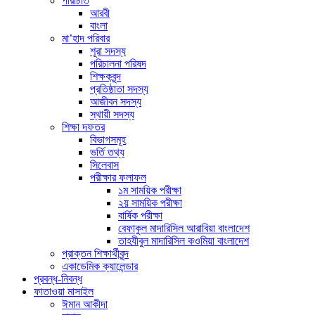
পরিচিতি
আরবী
বাংলা
মা’হাদ পরিবার
শূরা সদস্য
পরিচালনা পরিষদ
শিক্ষকবৃন্দ
প্রতিষ্ঠাতা সদস্য
আজীবন সদস্য
স্থায়ী সদস্য
শিক্ষা দফতর
বিভাগসমূহ
ভর্তি তথ্য
সিলেবাস
পরীক্ষার ফলাফল
১ম সাময়িক পরীক্ষা
২য় সাময়িক পরীক্ষা
বার্ষিক পরীক্ষা
বেফাকুল মাদারিসিল আরাবিয়া বাংলাদেশ
তাহযীবুল মাদারিসিল কওমিয়া বাংলাদেশ
প্রাক্তন শিক্ষার্থীবৃন্দ
একাডেমিক ক্যালেন্ডার
প্রবন্ধ-নিবন্ধ
ফাতাওয়া মাসাইল
ঈমান আকীদা