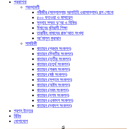
প্রকাশনা
গ্রন্থাবলী
নবীজীর (সাল্লাল্লাহু আলাইহি ওয়াসাল্লাম) গল্প শোনো
৫০০ ফতওয়া ও মাসায়েল
সুন্নাহ সম্মত দু‘আ ও যিকির
ঈমানের বুনিয়াদী শিক্ষা
তারাবীহ নামাযের রাক‘আত সংখ্যা
আ’মালুল কুরআন
সাময়িকী
বাতায়ন (প্রথম সংকলন)
বাতায়ন (দ্বিতীয় সংকলন)
বাতায়ন (তৃতীয় সংকলন)
বাতায়ন (চতুর্থ সংকলন)
বাতায়ন (পঞ্চম সংকলন)
বাতায়ন (ষষ্ঠ সংকলন)
বাতায়ন (সপ্তম সংকলন)
বাতায়ন (অষ্টম সংকলন)
বাতায়ন (নবম সংকলন)
বাতায়ন (দশম সংকলন)
বাতায়ন (একাদশ সংকলন)
বাতায়ন (দ্বাদশ সংকলন)
প্রশ্ন উত্তর
বিবিধ
যোগাযোগ