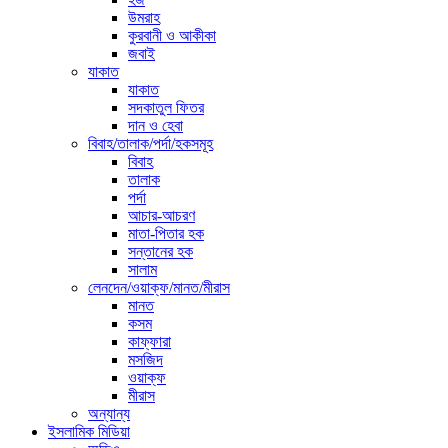
উমরাহ
কুরবানী ও আকীকা
জবাই
যাকাত
যাকাত
সদকাতুল ফিতর
দান ও হেবা
বিবাহ/তালাক/পর্দা/হকসমূহ
বিবাহ
তালাক
পর্দা
আচার-আচরণ
মাতা-পিতার হক
সন্তানের হক
সালাম
লেনদেন/ওয়াক্ফ/মানত/মীরাস
মানত
কসম
কাফ্ফারা
মসজিদ
ওয়াক্ফ
মীরাস
অন্যান্য
ইসলামিক মিডিয়া