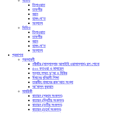
অডিও
তিলাওয়াত
তাফসীর
বয়ান
হামদ-না’ত
অন্যান্য
ভিডিও
তিলাওয়াত
তাফসীর
বয়ান
হামদ-না’ত
অন্যান্য
প্রকাশনা
গ্রন্থাবলী
নবীজীর (সাল্লাল্লাহু আলাইহি ওয়াসাল্লাম) গল্প শোনো
৫০০ ফতওয়া ও মাসায়েল
সুন্নাহ সম্মত দু‘আ ও যিকির
ঈমানের বুনিয়াদী শিক্ষা
তারাবীহ নামাযের রাক‘আত সংখ্যা
আ’মালুল কুরআন
সাময়িকী
বাতায়ন (প্রথম সংকলন)
বাতায়ন (দ্বিতীয় সংকলন)
বাতায়ন (তৃতীয় সংকলন)
বাতায়ন (চতুর্থ সংকলন)