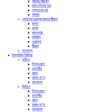
আচার-আচরণ
মাতা-পিতার হক
সন্তানের হক
সালাম
লেনদেন/ওয়াক্ফ/মানত/মীরাস
মানত
কসম
কাফ্ফারা
মসজিদ
ওয়াক্ফ
মীরাস
অন্যান্য
ইসলামিক মিডিয়া
অডিও
তিলাওয়াত
তাফসীর
বয়ান
হামদ-না’ত
অন্যান্য
ভিডিও
তিলাওয়াত
তাফসীর
বয়ান
হামদ-না’ত
অন্যান্য