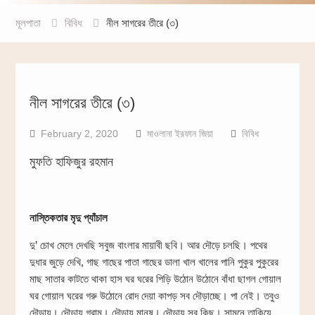
মূলপাতা
বিবিধ
নীল সাগরের তীরে (৩)
নীল সাগরের তীরে (৩)
February 2, 2020
মাওলানা ইরফান জিয়া
বিবিধ
মুফতি হাফিজুর রহমান
নাস্তিকতার মৃদু প্যাঁচাল
দু’ চোখ মেলে দেখছি সবুজ বাংলার মায়াবী ছবি। আর দৌড়ে চলছি। পথের
দুধার জুড়ে দেখি, গাছ গাছের পাতা গাছের ডালা খাল খালের পানি পুকুর পুকুরের
মাছ সাতার কাটতে থাকা হাস ঘর ঘরের পিড়ি উঠোন উঠোনে বাঁধা ছাগল গোয়াল
ঘর গোয়াল ঘরের গরু উঠোনে রোদ দেয়া কাপড় সব দৌড়াচ্ছে। পা নেই। তবুও
দৌড়ায়। দৌড়ায় গ্রাম। দৌড়ায় মানুষ। দৌড়ায় সব কিছু। সামনে তাকিয়ে