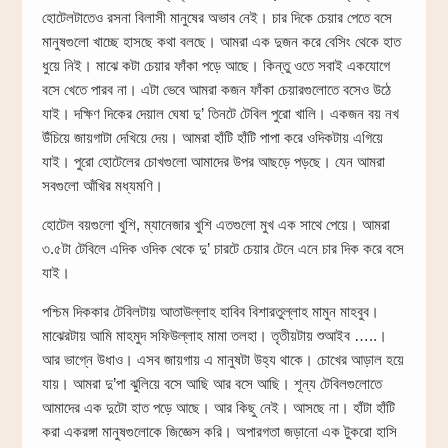
হোটেলটাতেও রসনা বিলাসী মানুষের অভাব নেই। চার দিকে চেয়ার পেতে বসে
মানুষগুলো খাচ্ছে হাসছে কথা বলছে। আমরা এক দুজন করে বেসিং থেকে হাত
ধুয়ে নিই। মাঝে কটা চেয়ার ফাঁকা পড়ে আছে। কিন্তু ওতে সবাই একযোগে
বসে খেতে পারব না। এটা ভেবে আমরা কজন ফাঁকা চেয়ারগুলোতে বসেও উঠে
যাই। দক্ষিণ দিকের দেয়াল ঘেষা দু’ তিনটে টেবিল পুরো খালি। একজন বয় নখ
উঁচিয়ে জায়গাটা দেখিয়ে দেয়। আমরা হাঁটি হাঁটি পাপা করে ওদিকটায় এগিয়ে
যাই। পুরো হোটেলের চোখগুলো আমাদের উপর আছড়ে পড়ছে। যেন আমরা
সবগুলো আঁখির মধ্যমণি।
হোটেল বয়গুলো খুশি, ম্যানেজার খুশি এতগুলো মুখ এক সাথে পেয়ে। আমরা
৩.৫টা টেবিলে এদিক ওদিক থেকে দু’ চারটে চেয়ার টেনে এনে চার দিক করে বসে
যাই।
পশ্চিম দিককার টেবিলটায় আতাউল্লাহ হাবিব বিশারতুল্লাহ মামুন মাহবুব।
মাঝেরটায় আমি মাহমুদ সফিউল্লাহ মামা তলহা। তৃতীয়টায় শুআইব …..।
আর ভাগ্নে উধাও। এসব জায়গায় এ মানুষটা উহ্য থাকে। চোখের আড়াল হয়ে
যায়। আমরা দু’পা ঝুলিয়ে বসে আছি আর বসে আছি। শূন্য টেবিলগুলোতে
আমাদের এক দুটো হাত পড়ে আছে। আর কিছু নেই। আসছে না। হাঁটা হাঁটি
করা একরঙ্গা মানুষগুলোকে জিজ্ঞেস করি। অপারগতা জড়ানো এক টুকরো হাসি