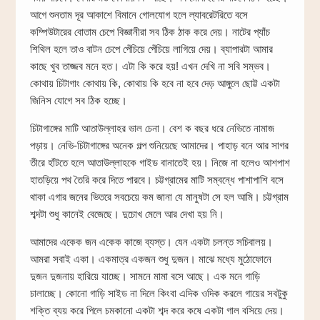
আগে শুনতাম দূর আকাশে বিমানে গোলযোগ হলে ল্যাবরেটরিতে বসে
কম্পিউটারের বোতাম চেপে বিজ্ঞানীরা সব ঠিক ঠাক করে দেয়। নাটের প্যাঁচ
শিথিল হলে তাও বাটন চেপে পেঁচিয়ে পেঁচিয়ে লাগিয়ে দেয়। ব্যাপারটা আমার
কাছে খুব তাজ্জব মনে হত। এটা কি করে হয়! এখন দেখি না সবি সম্ভব।
কোথায় চিটাগাং কোথায় কি, কোথায় কি হবে না হবে দেড় আঙ্গুলে ছোট্ট একটা
জিনিস যোগে সব ঠিক হচ্ছে।
চিটাগাঙ্গের মাটি আতাউল্লাহর ভাল চেনা। বেশ ক বছর ধরে নেভিতে নামাজ
পড়ায়। নেভি-চিটাগাঙ্গের অনেক গল্প শুনিয়েছে আমাদের। পাহাড় বনে আর সাগর
তীরে হাঁটতে হলে আতাউল্লাহকে গাইড বানাতেই হয়। নিজে না হলেও আশপাশ
হাতড়িয়ে পথ তৈরি করে দিতে পারবে। চট্টগ্রামের মাটি সম্বন্ধে পাশাপাশি বসে
থাকা এগার জনের ভিতরে সবচেয়ে কম জানা যে মানুষটা সে হল আমি। চট্টগ্রাম
শব্দটা শুধু কানেই বেজেছে। দুচোখ মেলে আর দেখা হয় নি।
আমাদের একেক জন একেক কাজে ব্যস্ত। যেন একটা চলন্ত সচিবালয়।
আমরা সবাই একা। একমাত্র একজন শুধু দুজন। মাঝে মধ্যে মুঠোফোনে
দুজন দুজনায় হারিয়ে যাচ্ছে। সামনে মামা বসে আছে। এক মনে গাড়ি
চালাচ্ছে। কোনো গাড়ি সাইড না দিলে কিংবা এদিক ওদিক করলে গায়ের সবটুকু
শক্তি ব্যয় করে পিলে চমকানো একটা শব্দ করে কষে একটা গাল বসিয়ে দেয়।