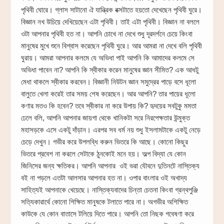
পৃথিবী ঘোরে। গ্লাস সাটানো ঐ যান্ত্রিক বক্সটাতে হয়তো দেখেছেন পৃথিবী ঘুরে।
বিজ্ঞান নখ উচিয়ে দেখিয়েছেন এটা পৃথিবী। তাই এটা পৃথিবী। বিজ্ঞান না বললে
ওটা আপনার পৃথিবী হত না। আপনি চোখে না দেখে শুধু দূরদর্শনে চেয়ে কিংবা
মানুষের মুখে শুনে বিশ্বাস করেছেন পৃথিবী ঘুরে। আর আমরা না দেখে বলি পৃথিবী
ঘুরায়। আমরা আপনার কলমে যে অভিধা পাই আপনি কি আমাদের কলমে সে
অভিধা পাবেন না? আপনি কি স্বীকার করেন মানুষের জ্ঞান সীমিত? এক আধটু
মেধা থাকলে স্বীকার করবেন। বিজ্ঞানী নিউটন জ্ঞান সমুদ্রের পাড়ে বসে ধূলো
বালুতে খেলা করেই তার সময় শেষ করেছেন। আর আপনি? তার পায়ের ধূলো
কণার মতও কি হবেন? তবে স্বীকার না করে উপায় কি? হৃদয়ের সবটুকু মমতা
ঢেলে বলি, আপনি আপনার জায়গা থেকে খানিকটা সরে নিরপেক্ষতার উন্মুক্ত
মহাসড়কে এসে একটু দাঁড়ান। এরপর সব ধর্ম নয় শুধু ইসলামটাকে একটু নেড়ে
চেড়ে দেখুন। গভীর করে উপলব্ধি করুন ভিতরে কি আছে। কোনো কিছুর
ভিতরে প্রবেশ না করলে সেটাকে ঠুনকোই মনে হয়। অল্প বিদ্যা যে কোন
জিনিসের জন্য ক্ষতিকর। আপনি আপনার ওই ভরা যৌবনে দুতিনটে নাস্তিক্য
বই না পড়লে এতটা আলসার আপনার হত না। ওপার বাংলার ওই অখাদ্য
সাহিত্যই আপনাকে খেয়েছে। নাস্তিক্যবাদের চিন্তা চেতনা কিংবা গ্রন্থপুঞ্জি
সত্যিকারার্থে কোনো শিক্ষিত মানুষকে টলাতে পারে না। অগভীর অশিক্ষিত
কাউকে যে কোন বাতাসে টলিয়ে দিতে পারে। আপনি তো নিছক গবেষণা করে