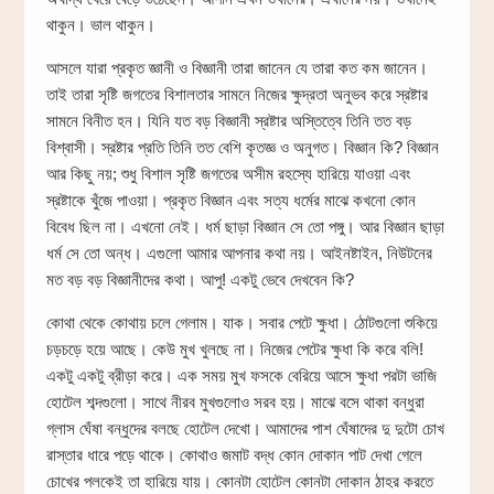
থাকুন। ভাল থাকুন।
আসলে যারা প্রকৃত জ্ঞানী ও বিজ্ঞানী তারা জানেন যে তারা কত কম জানেন।
তাই তারা সৃষ্টি জগতের বিশালতার সামনে নিজের ক্ষুদ্রতা অনুভব করে স্রষ্টার
সামনে বিনীত হন। যিনি যত বড় বিজ্ঞানী স্রষ্টার অস্তিত্বে তিনি তত বড়
বিশ্বাসী। স্রষ্টার প্রতি তিনি তত বেশি কৃতজ্ঞ ও অনুগত। বিজ্ঞান কি? বিজ্ঞান
আর কিছু নয়; শুধু বিশাল সৃষ্টি জগতের অসীম রহস্যে হারিয়ে যাওয়া এবং
স্রষ্টাকে খুঁজে পাওয়া। প্রকৃত বিজ্ঞান এবং সত্য ধর্মের মাঝে কখনো কোন
বিবেধ ছিল না। এখনো নেই। ধর্ম ছাড়া বিজ্ঞান সে তো পঙ্গু। আর বিজ্ঞান ছাড়া
ধর্ম সে তো অন্ধ। এগুলো আমার আপনার কথা নয়। আইনষ্টাইন, নিউটনের
মত বড় বড় বিজ্ঞানীদের কথা। আপু! একটু ভেবে দেখবেন কি?
কোথা থেকে কোথায় চলে গেলাম। যাক। সবার পেটে ক্ষুধা। ঠোটগুলো শুকিয়ে
চড়চড়ে হয়ে আছে। কেউ মুখ খুলছে না। নিজের পেটের ক্ষুধা কি করে বলি!
একটু একটু ব্রীড়া করে। এক সময় মুখ ফসকে বেরিয়ে আসে ক্ষুধা পরটা ভাজি
হোটেল শব্দগুলো। সাথে নীরব মুখগুলোও সরব হয়। মাঝে বসে থাকা বন্ধুরা
গ্লাস ঘেঁষা বন্ধুদের বলছে হোটেল দেখো। আমাদের পাশ ঘেঁষাদের দু দুটো চোখ
রাস্তার ধারে পড়ে থাকে। কোথাও জমাট বদ্ধ কোন দোকান পাট দেখা গেলে
চোখের পলকেই তা হারিয়ে যায়। কোনটা হোটেল কোনটা দোকান ঠাহর করতে