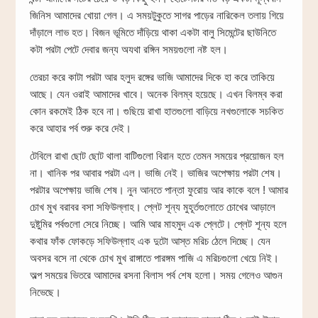
জিনিস আমাদের খোয়া গেল। এ সময়টুকুতে সাগর পাড়ের নারিকেল তলায় গিয়ে
দাঁড়ালে লাভ হত। বিজন ভূমিতে দাঁড়িয়ে থাকা একটা বালু সিমেন্টের ছাউনিতে
কটা পরটা পেটে দেবার জন্য অযথা রঙ্গিন সময়গুলো নষ্ট হল।
তেরচা করে কাটা পরটা আর হলুদ রঙ্গের ভাজি আমাদের দিকে হা করে তাকিয়ে
আছে। যেন ওরাই আমাদের খাবে। অনেক বিলম্ব হয়েছে। এখন বিলম্ব করা
কোন রকমেই ঠিক হবে না। গুছিয়ে রাখা হাতগুলো বাড়িয়ে নখগুলোকে সচকিত
করে আহার পর্ব শুরু করে দেই।
টেবিলে রাখা ছোট ছোট থালা বাটিগুলো বিরান হতে তেমন সময়ের প্রয়োজন হল
না। খানিক পর আবার পরটা এল। ভাজি নেই। ভাজির অপেক্ষায় পরটা শেষ।
পরটার অপেক্ষায় ভাজি শেষ। নুন আনতে পান্তা ফুরোয় আর কাকে বলে ! আমার
চোখ মুখ বরাবর বসা সফিউল্লাহ। প্লেট শূন্য মুহূর্তগুলোতে চোখের আড়ালে
দুষ্টুমির পর্বগুলো সেরে নিচ্ছে। আমি আর মাহমুদ এক প্লেটে। প্লেট শূন্য হলে
কথার ফাঁক ফোকড়ে সফিউল্লাহ এক দুটো আস্ত মরিচ ঠেলে দিচ্ছে। যেন
অবসর বসে না থেকে চোখ মুখ রাঙ্গাতে পারঙ্গম পাজি এ মরিচগুলো খেয়ে নিই।
অল্প সময়ের ভিতরে আমাদের রসনা বিলাস পর্ব শেষ হলো। সময় গেলেও আগুন
নিভেছে।