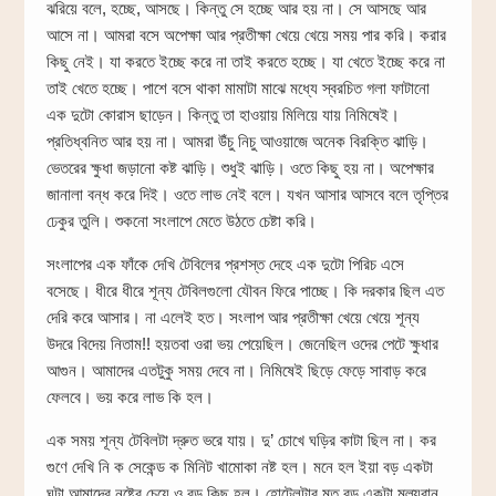
ঝরিয়ে বলে, হচ্ছে, আসছে। কিন্তু সে হচ্ছে আর হয় না। সে আসছে আর
আসে না। আমরা বসে অপেক্ষা আর প্রতীক্ষা খেয়ে খেয়ে সময় পার করি। করার
কিছু নেই। যা করতে ইচ্ছে করে না তাই করতে হচ্ছে। যা খেতে ইচ্ছে করে না
তাই খেতে হচ্ছে। পাশে বসে থাকা মামাটা মাঝে মধ্যে স্বরচিত গলা ফাটানো
এক দুটো কোরাস ছাড়েন। কিন্তু তা হাওয়ায় মিলিয়ে যায় নিমিষেই।
প্রতিধ্বনিত আর হয় না। আমরা উঁচু নিচু আওয়াজে অনেক বিরক্তি ঝাড়ি।
ভেতরের ক্ষুধা জড়ানো কষ্ট ঝাড়ি। শুধুই ঝাড়ি। ওতে কিছু হয় না। অপেক্ষার
জানালা বন্ধ করে দিই। ওতে লাভ নেই বলে। যখন আসার আসবে বলে তৃপ্তির
ঢেকুর তুলি। শুকনো সংলাপে মেতে উঠতে চেষ্টা করি।
সংলাপের এক ফাঁকে দেখি টেবিলের প্রশস্ত দেহে এক দুটো পিরিচ এসে
বসেছে। ধীরে ধীরে শূন্য টেবিলগুলো যৌবন ফিরে পাচ্ছে। কি দরকার ছিল এত
দেরি করে আসার। না এলেই হত। সংলাপ আর প্রতীক্ষা খেয়ে খেয়ে শূন্য
উদরে বিদেয় নিতাম!! হয়তবা ওরা ভয় পেয়েছিল। জেনেছিল ওদের পেটে ক্ষুধার
আগুন। আমাদের এতটুকু সময় দেবে না। নিমিষেই ছিড়ে ফেড়ে সাবাড় করে
ফেলবে। ভয় করে লাভ কি হল।
এক সময় শূন্য টেবিলটা দ্রুত ভরে যায়। দু’ চোখে ঘড়ির কাটা ছিল না। কর
গুণে দেখি নি ক সেকেন্ড ক মিনিট খামোকা নষ্ট হল। মনে হল ইয়া বড় একটা
ঘন্টা আমাদের নষ্টের চেয়ে ও বড় কিছু হল। হোটেলটার মত বড় একটা মূল্যবান