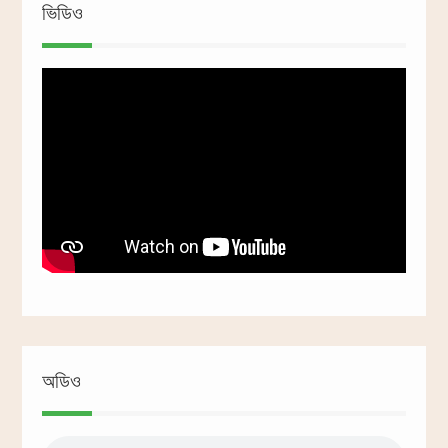
ভিডিও
অডিও