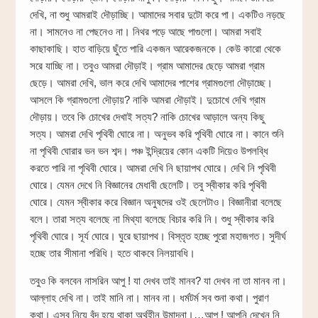
দেখি, না শুধু আমরাই দৌড়াচ্ছি। আমাদের সবার দুটো করে পা। একটিও নড়ছে
না। সামনেও না পেছনেও না। নিথর পড়ে আছে পাগুলো। আমরা সবাই
কাছাকাছি। হাত বাড়িয়ে ছুঁতে পারি একজন আরেকজনকে। কেউ কারো থেকে
সরে যাচ্ছি না। তবুও আমরা দৌড়াই। গ্রাম আমাদের ছেড়ে আমরা গ্রাম
ছেড়ে। আমরা দেখি, ভাল করে দেখি আমাদের পাশের গ্রামগুলো দৌড়াচ্ছে।
আসলে কি গ্রামগুলো দৌড়ায়? নাকি আমরা দৌড়াই। দুচোখে দেখি গ্রাম
দৌড়ায়। তবে কি চোখের দেখাই সত্য? নাকি চোখের আড়ালে অন্য কিছু
সত্য। আমরা দেখি পৃথিবী ঘোরে না। অনুভব করি পৃথিবী ঘোরে না। কানে শুনি
না পৃথিবী ঘোরার ভন ভন শব্দ। পঞ্চ ইন্দ্রিয়ের কোন একটি দিয়েও উপলব্ধি
করতে পারি না পৃথিবী ঘোরে। আমরা দেখি নি ছায়াপথ ঘোরে। দেখি নি পৃথিবী
ঘোরে। যেমন দেখে নি বিজ্ঞানের মেধাবী ছেলেটি। তবু স্বীকার করি পৃথিবী
ঘোরে। যেমন স্বীকার করে বিজ্ঞান অনুষদের ওই ছেলেটাও। বিজ্ঞানীরা বলেছে
বলে। তারা সত্য বলেছে না মিথ্যা বলেছে বিচার করি নি। শুধু স্বীকার করি
পৃথিবী ঘোরে। সূর্য ঘোরে। ঘুরে ছায়াপথ। বিস্তৃত হচ্ছে পুরো মহাজগত। সুদীর্ঘ
হচ্ছে তার সীমানা পরিধি। হতে থাকবে নিলয়াবধি।
তবুও কি বলবেন নাসরিন আপু ! যা দেখব তাই মানব? যা দেখব না তা মানব না।
আল্লাহ দেখি না। তাই মানি না। মানব না। ধর্মটর্ম সব শুনা কথা। পুরাণ
কথা। এসব নিয়ে বুঁদ হয়ে থাকা অর্থহীন উন্মাদনা।…আপু ! আপনি দেখেন নি