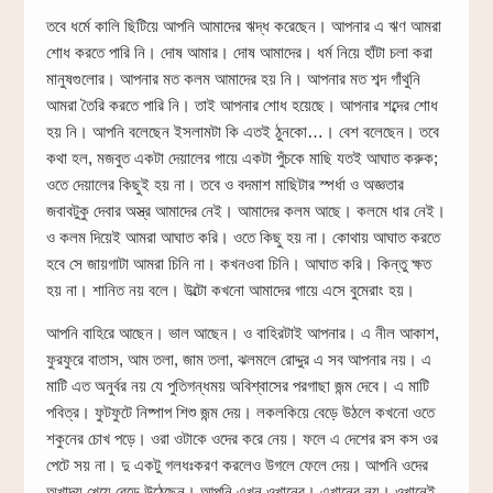
তবে ধর্মে কালি ছিটিয়ে আপনি আমাদের ঋদ্ধ করেছেন। আপনার এ ঋণ আমরা
শোধ করতে পারি নি। দোষ আমার। দোষ আমাদের। ধর্ম নিয়ে হাঁটা চলা করা
মানুষগুলোর। আপনার মত কলম আমাদের হয় নি। আপনার মত শব্দ গাঁথুনি
আমরা তৈরি করতে পারি নি। তাই আপনার শোধ হয়েছে। আপনার শব্দের শোধ
হয় নি। আপনি বলেছেন ইসলামটা কি এতই ঠুনকো…। বেশ বলেছেন। তবে
কথা হল, মজবুত একটা দেয়ালের গায়ে একটা পুঁচকে মাছি যতই আঘাত করুক;
ওতে দেয়ালের কিছুই হয় না। তবে ও বদমাশ মাছিটার স্পর্ধা ও অজ্ঞতার
জবাবটুকু দেবার অস্ত্র আমাদের নেই। আমাদের কলম আছে। কলমে ধার নেই।
ও কলম দিয়েই আমরা আঘাত করি। ওতে কিছু হয় না। কোথায় আঘাত করতে
হবে সে জায়গাটা আমরা চিনি না। কখনওবা চিনি। আঘাত করি। কিন্তু ক্ষত
হয় না। শানিত নয় বলে। উল্টো কখনো আমাদের গায়ে এসে বুমেরাং হয়।
আপনি বাহিরে আছেন। ভাল আছেন। ও বাহিরটাই আপনার। এ নীল আকাশ,
ফুরফুরে বাতাস, আম তলা, জাম তলা, ঝলমলে রোদ্দুর এ সব আপনার নয়। এ
মাটি এত অনুর্বর নয় যে পুতিগন্ধময় অবিশ্বাসের পরগাছা জন্ম দেবে। এ মাটি
পবিত্র। ফুটফুটে নিষ্পাপ শিশু জন্ম দেয়। লকলকিয়ে বেড়ে উঠলে কখনো ওতে
শকুনের চোখ পড়ে। ওরা ওটাকে ওদের করে নেয়। ফলে এ দেশের রস কস ওর
পেটে সয় না। দু একটু গলধঃকরণ করলেও উগলে ফেলে দেয়। আপনি ওদের
অখাদ্য খেয়ে বেড়ে উঠেছেন। আপনি এখন ওখানের। এখানের নয়। ওখানেই