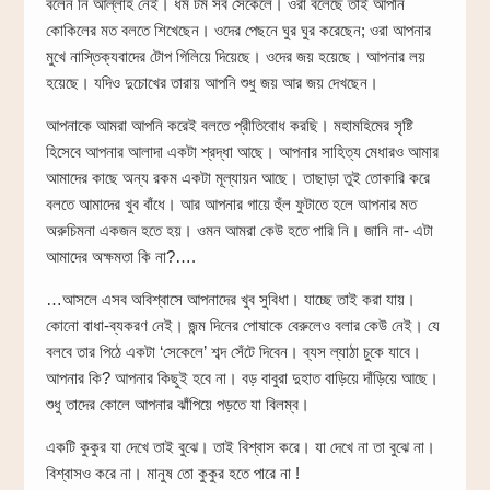
বলেন নি আল্লাহ নেই। ধর্ম টর্ম সব সেকেলে। ওরা বলেছে তাই আপনি
কোকিলের মত বলতে শিখেছেন। ওদের পেছনে ঘুর ঘুর করেছেন; ওরা আপনার
মুখে নাস্তিক্যবাদের টোপ গিলিয়ে দিয়েছে। ওদের জয় হয়েছে। আপনার লয়
হয়েছে। যদিও দুচোখের তারায় আপনি শুধু জয় আর জয় দেখছেন।
আপনাকে আমরা আপনি করেই বলতে প্রীতিবোধ করছি। মহামহিমের সৃষ্টি
হিসেবে আপনার আলাদা একটা শ্রদ্ধা আছে। আপনার সাহিত্য মেধারও আমার
আমাদের কাছে অন্য রকম একটা মূল্যায়ন আছে। তাছাড়া তুই তোকারি করে
বলতে আমাদের খুব বাঁধে। আর আপনার গায়ে হুঁল ফুটাতে হলে আপনার মত
অরুচিমনা একজন হতে হয়। ওমন আমরা কেউ হতে পারি নি। জানি না- এটা
আমাদের অক্ষমতা কি না?….
…আসলে এসব অবিশ্বাসে আপনাদের খুব সুবিধা। যাচ্ছে তাই করা যায়।
কোনো বাধা-ব্যকরণ নেই। জন্ম দিনের পোষাকে বেরুলেও বলার কেউ নেই। যে
বলবে তার পিঠে একটা ‘সেকেলে’ শব্দ সেঁটে দিবেন। ব্যস ল্যাঠা চুকে যাবে।
আপনার কি? আপনার কিছুই হবে না। বড় বাবুরা দুহাত বাড়িয়ে দাঁড়িয়ে আছে।
শুধু তাদের কোলে আপনার ঝাঁপিয়ে পড়তে যা বিলম্ব।
একটি কুকুর যা দেখে তাই বুঝে। তাই বিশ্বাস করে। যা দেখে না তা বুঝে না।
বিশ্বাসও করে না। মানুষ তো কুকুর হতে পারে না !