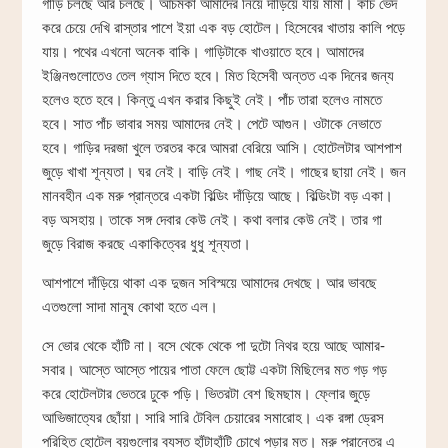
গাড়ি চলছে আর চলছে। আচমকা আমাদের নিয়ে দাঁড়িয়ে যায় মামা। কাচ ভেদ
করে চেয়ে দেখি রাস্তার পাশে ইয়া এক বড় হোটেল। হিসেবের খাতায় কালি পড়ে
যায়। পথের এখনো অনেক বাকি। গাড়িটাকে খাওয়াতে হবে। আমাদের
ইঞ্জিনগুলোতেও তেল গ্যাস দিতে হবে। মিত হিসেবী অন্তত এক দিনের জন্য
হলেও হতে হবে। কিন্তু এখন করার কিছুই নেই। পাঁচ তারা হলেও নামতে
হবে। সাত পাঁচ ভাবার সময় আমাদের নেই। পেটে আগুন। ওটাকে নেভাতে
হবে। গাড়ির দরজা খুলে তরতর করে আমরা বেরিয়ে আসি। হোটেলটার আশপাশ
জুড়ে খাখা শূন্যতা। ঘর নেই। বাড়ি নেই। গাছ নেই। গাছের ছায়া নেই। জন
মানবহীন এক মরু প্রান্তরে একটা বিল্ডিং দাঁড়িয়ে আছে। বিল্ডিংটা বড় একা।
বড় অসহায়। তাকে সঙ্গ দেবার কেউ নেই। কথা বলার কেউ নেই। তার গা
জুড়ে বিরাজ করছে একাকিত্বের ধুধু শূন্যতা।
আশপাশে দাঁড়িয়ে থাকা এক দুজন সবিস্ময়ে আমাদের দেখছে। আর ভাবছে
এতগুলো সাদা মানুষ কোথা হতে এল।
সে ভোর থেকে হাঁটি না। বসে থেকে থেকে পা দুটো নিথর হয়ে আছে আমার-
সবার। আস্তে আস্তে পায়ের পাতা ফেলে ছোট্ট একটা মিছিলের মত গড় গড়
করে হোটেলটার ভেতরে ঢুকে পড়ি। ভিতরটা বেশ ছিমছাম। ফ্লোর জুড়ে
আভিজাত্যের ছোঁয়া। সারি সারি টেবিল চেয়ারের সমারোহ। এক রঙ্গা ড্রেস
পরিহিত হোটেল বয়গুলোর ব্যস্ত হাঁটাহাঁটি চোখে পড়ার মত। মরু প্রান্তের এ