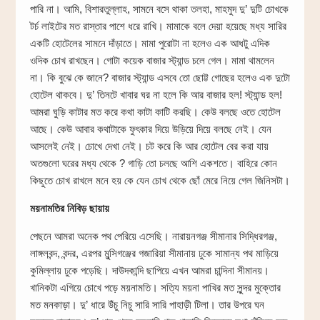
পারি না। আমি, বিশারতুল্লাহ, সামনে বসে থাকা তলহা, মাহমুদ দু’ দুটি চোখকে
টর্চ লাইটের মত রাস্তার পাশে ধরে রাখি। মামাকে বলে দেয়া হয়েছে মধ্য সারির
একটি হোটেলের সামনে দাঁড়াতে। মামা পুরোটা না হলেও এক আধটু এদিক
ওদিক চোখ রাখছেন। গোটা কয়েক বাজার স্ট্যান্ড চলে গেল। মামা থামলেন
না। কি বুঝে কে জানে? বাজার স্ট্যান্ড এসবে তো ছোট্ট গোছের হলেও এক দুটো
হোটেল থাকবে। দু’ তিনটে খাবার ঘর না হলে কি আর বাজার হল! স্ট্যান্ড হল!
আমরা ঘুড়ি কাটার মত করে কথা কাটা কাটি করছি। কেউ বলছে ওতে হোটেল
আছে। কেউ আবার কথাটাকে ফুৎকার দিয়ে উড়িয়ে দিয়ে বলছে নেই। যেন
আসলেই নেই। চোখে দেখা নেই। চট করে কি আর হোটেল বের করা যায়
অতগুলো ঘরের মধ্য থেকে ? গাড়ি তো চলছে আশি একশতে। বাহিরে কোন
কিছুতে চোখ রাখলে মনে হয় কে যেন চোখ থেকে ছোঁ মেরে নিয়ে গেল জিনিসটা।
ময়নামতির নিবিড় ছায়ায়
পেছনে আমরা অনেক পথ পেরিয়ে এসেছি। নারায়নগঞ্জ সীমানার সিদ্ধিরগঞ্জ,
লাঙ্গলবন্দ, বন্দর, এরপর মুন্সিগঞ্জের গজারিয়া সীমানায় ঢুকে সামান্য পথ মাড়িয়ে
কুমিল্লায় ঢুকে পড়েছি। দাউদকান্দি ছাপিয়ে এখন আমরা চান্দিনা সীমানয়।
খানিকটা এগিয়ে চোখে পড়ে ময়নামতি। সত্যি ময়না পাখির মত সুন্দর মুক্তোর
মত মনকাড়া। দু’ ধারে উঁচু নিচু সারি সারি পাহাড়ী টিলা। তার উপরে ঘন