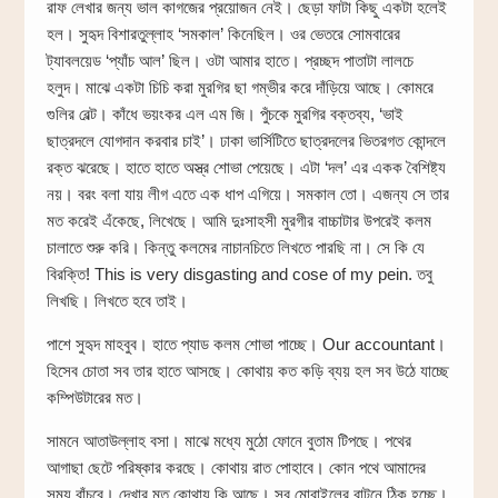
রাফ লেখার জন্য ভাল কাগজের প্রয়োজন নেই। ছেড়া ফাটা কিছু একটা হলেই
হল। সুহৃদ বিশারতুল্লাহ ‘সমকাল’ কিনেছিল। ওর ভেতরে সোমবারের
ট্যাবলয়েড ‘প্যাঁচ আল’ ছিল। ওটা আমার হাতে। প্রচ্ছদ পাতাটা লালচে
হলুদ। মাঝে একটা চিচি করা মুরগির ছা গম্ভীর করে দাঁড়িয়ে আছে। কোমরে
গুলির বেল্ট। কাঁধে ভয়ংকর এল এম জি। পুঁচকে মুরগির বক্তব্য, ‘ভাই
ছাত্রদলে যোগদান করবার চাই’। ঢাকা ভার্সিটিতে ছাত্রদলের ভিতরগত কোন্দলে
রক্ত ঝরেছে। হাতে হাতে অস্ত্র শোভা পেয়েছে। এটা ‘দল’ এর একক বৈশিষ্ট্য
নয়। বরং বলা যায় লীগ এতে এক ধাপ এগিয়ে। সমকাল তো। এজন্য সে তার
মত করেই এঁকেছে, লিখেছে। আমি দুঃসাহসী মুরগীর বাচ্চাটার উপরেই কলম
চালাতে শুরু করি। কিন্তু কলমের নাচানচিতে লিখতে পারছি না। সে কি যে
বিরক্তি! This is very disgasting and cose of my pein. তবু
লিখছি। লিখতে হবে তাই।
পাশে সুহৃদ মাহবুব। হাতে প্যাড কলম শোভা পাচ্ছে। Our accountant।
হিসেব চোতা সব তার হাতে আসছে। কোথায় কত কড়ি ব্যয় হল সব উঠে যাচ্ছে
কম্পিউটারের মত।
সামনে আতাউল্লাহ বসা। মাঝে মধ্যে মুঠো ফোনে বুতাম টিপছে। পথের
আগাছা ছেটে পরিষ্কার করছে। কোথায় রাত পোহাবে। কোন পথে আমাদের
সময় বাঁচবে। দেখার মত কোথায় কি আছে। সব মোবাইলের বাটনে ঠিক হচ্ছে।