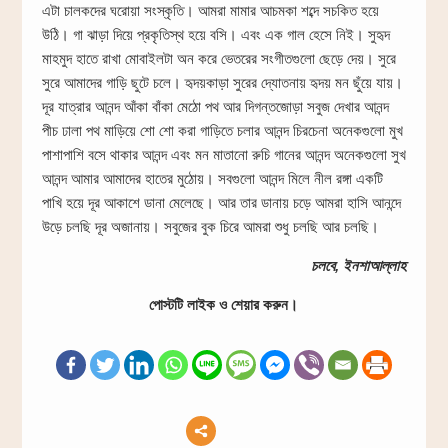
এটা চালকদের ঘরোয়া সংস্কৃতি। আমরা মামার আচমকা শব্দে সচকিত হয়ে
উঠি। গা ঝাড়া দিয়ে প্রকৃতিস্থ হয়ে বসি। এবং এক গাল হেসে নিই। সুহৃদ
মাহমুদ হাতে রাখা মোবাইলটা অন করে ভেতরের সংগীতগুলো ছেড়ে দেয়। সুরে
সুরে আমাদের গাড়ি ছুটে চলে। হৃদয়কাড়া সুরের দ্যোতনায় হৃদয় মন ছুঁয়ে যায়।
দূর যাত্রার আনন্দ আঁকা বাঁকা মেঠো পথ আর দিগন্তজোড়া সবুজ দেখার আনন্দ
পীচ ঢালা পথ মাড়িয়ে শো শো করা গাড়িতে চলার আনন্দ চিরচেনা অনেকগুলো মুখ
পাশাপাশি বসে থাকার আনন্দ এবং মন মাতানো রুচি গানের আনন্দ অনেকগুলো সুখ
আনন্দ আমার আমাদের হাতের মুঠোয়। সবগুলো আনন্দ মিলে নীল রঙ্গা একটি
পাখি হয়ে দূর আকাশে ডানা মেলেছে। আর তার ডানায় চড়ে আমরা হাসি আনন্দে
উড়ে চলছি দূর অজানায়। সবুজের বুক চিরে আমরা শুধু চলছি আর চলছি।
চলবে, ইনশাআল্লাহ
পোস্টটি লাইক ও শেয়ার করুন।