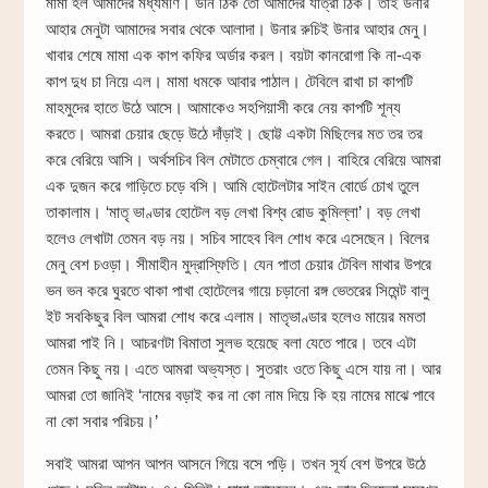
মামা হল আমাদের মধ্যমণি। উনি ঠিক তো আমাদের যাত্রা ঠিক। তাই উনার
আহার মেনুটা আমাদের সবার থেকে আলাদা। উনার রুচিই উনার আহার মেনু।
খাবার শেষে মামা এক কাপ কফির অর্ডার করল। বয়টা কানরোগা কি না-এক
কাপ দুধ চা নিয়ে এল। মামা ধমকে আবার পাঠাল। টেবিলে রাখা চা কাপটি
মাহমুদের হাতে উঠে আসে। আমাকেও সহপিয়াসী করে নেয় কাপটি শূন্য
করতে। আমরা চেয়ার ছেড়ে উঠে দাঁড়াই। ছোট্ট একটা মিছিলের মত তর তর
করে বেরিয়ে আসি। অর্থসচিব বিল মেটাতে চেম্বারে গেল। বাহিরে বেরিয়ে আমরা
এক দুজন করে গাড়িতে চড়ে বসি। আমি হোটেলটার সাইন বোর্ডে চোখ তুলে
তাকালাম। ‘মাতৃ ভাণ্ডার হোটেল বড় লেখা বিশ্ব রোড কুমিল্লা’। বড় লেখা
হলেও লেখাটা তেমন বড় নয়। সচিব সাহেব বিল শোধ করে এসেছেন। বিলের
মেনু বেশ চওড়া। সীমাহীন মুদ্রাস্ফিতি। যেন পাতা চেয়ার টেবিল মাথার উপরে
ভন ভন করে ঘুরতে থাকা পাখা হোটেলের গায়ে চড়ানো রঙ্গ ভেতরের সিমেন্ট বালু
ইট সবকিছুর বিল আমরা শোধ করে এলাম। মাতৃভাণ্ডার হলেও মায়ের মমতা
আমরা পাই নি। আচরণটা বিমাতা সুলভ হয়েছে বলা যেতে পারে। তবে এটা
তেমন কিছু নয়। এতে আমরা অভ্যস্ত। সুতরাং ওতে কিছু এসে যায় না। আর
আমরা তো জানিই ‘নামের বড়াই কর না কো নাম দিয়ে কি হয় নামের মাঝে পাবে
না কো সবার পরিচয়।’
সবাই আমরা আপন আপন আসনে গিয়ে বসে পড়ি। তখন সূর্য বেশ উপরে উঠে