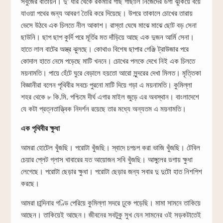
সবুজের বাতায়ন। দু’ ধার থেকে রকমারি গাছ গাছালি নিজেদের ডগা ঝুঁকিয়ে বয়ে
যাওয়া পথের জন্য আবরণ তৈরি করে দিয়েছে। উপরে তাকালে চোখের তারায়
ভেসে উঠবে এক চিলতে নীল আকাশ। রাস্তা ঘেষে মাঝে মাঝে ছোট বড় সেনা
ছাউনি। ছাপ ছাপ কুর্দি পরে মূর্তির মত দাঁড়িয়ে আছে এক দুজন আর্মি সেনা।
হাতে লাল বাটের অস্ত্র ঝুলছে। কোথাও বিশেষ ছাপার গেঞ্জি ট্রাউজার পরে
কোদাল হাতে নেমে পড়েছে মাটি খননে। চোখের পলকে দেখে নিই এক চিলতে
ময়নামতি। পায়ে হেঁটে ঘুরে বেড়ালে হয়তো আরো সুন্দরের দেখা মিলত। মৃত্তিকা
বিজ্ঞানীরা বলেন পৃথিবীর সবচে পুরনো মাটি দিয়ে গড়া এ ময়নামতি। কুমিল্লা
শহর থেকে ৮ কি.মি. পশ্চিমে দীর্ঘ এগার মাইল জুড়ে এর অবস্থান। বাংলাদেশে
যে কটা প্রত্নতাত্ত্বিক নিদর্শন রয়েছে তার মধ্যে অন্যতম এ ময়নামতি।
এক পৃথিবীর ক্ষুধা
আমরা হোটেল খুঁজছি। পরোটা খুঁজছি। স্বাদে চপচপ করা ভাজি খুঁজছি। টেবিল
চেয়ার প্লেট গ্লাস খাবারের যত আয়োজন সবি খুঁজছি। আঙ্গুলের ডগায় ক্ষুধা
লেগেছে। পরোটা ছেড়ার ক্ষুধা। পরোটা ছেড়ার জন্য সবার দু দুটো হাত নিশপিশ
করছে।
আমরা চান্দিনার গণ্ডি পেরিয়ে কুমিল্লা সদরে ঢুকে পড়েছি। মামা সামনে তাকিয়ে
আছেন। তাকিয়েই আছেন। জীবনের সবটুকু সুখ যেন সামনের ওই সড়কটাতেই