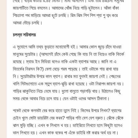
গেছে। ঘড়ির কাটায় ৯.৪৫ মিনিট। মামা আসলেন। এবং তার চিরচেনা সমুখের
জায়গাটিতে গিয়ে বসলেন। আমাদের খোঁজ নিয়ে গাড়ি ছুটালেন। আঁকা বাঁকা
পিচঢালা পথ মাড়িয়ে আমরা ছুটে চলছি। রিম ঝিম পিপ পিপ প্যা পু শব্দ করে
আমরা দৌড়ে চলছি।
চলন্ত সচিবালয়
এ সুযোগে আমি তথ্য কুড়াতে মনোযোগী হই। আমার কোল জুড়ে চাঁদে যাওয়া
মানুষের সুয়েটার। (আসলেই চাঁদে কেউ গেছে কি যায় নি তা নিয়েও নাকি বিতর্ক
রযেছে। ম্যাড ইন মিডিয়া বলেও নাকি একটা ব্যাপার আছে। জানি না এ
বিতর্কের নিরসন কি?) বেলা বেড়ে গরম পড়েছে। তাই ওটাকে গায় রাখা যায়
নি। সুয়েটারটার উপরে কাল ব্যাগ। রাখার মত যুৎসই জায়গা নেই। পেছনের
খালি সিটগুলোতে এক স্তুপ ব্যাগ-ঝুড়ি রাখা হয়েছে। ওটা নিরাপদ জায়গা নয়।
গাড়ির ঝাকুনিতে নিচে নেমে যায়। ধুলো বালুতে গড়াগড়ি খায়। উঠালেও কিছু
সময় থেকে আবার নিচে চলে যায়। যেন ওটাই ওদের আসল ঠিকানা।
পকেট থেকে কলমটা বের করে হাতে তুলে নিই। কিসের উপরে লিখব? ব্যাগের
চেইন খুলে মোটা ডায়রিটা বের করব? গাড়ির গতি বেগ বেশ দ্রুত। ঝেঁকে ঝেঁকে
ঝাল মুড়ি হচ্ছি। এখন ক লিখলে খ হয়। ডাইরিতে লিখতে হলে কিছুটা হলেও
ভাল লিখতে হয়। এখন কাক বকের পা এঁকে ডাইরি নষ্ট করার অর্থ হয় না।