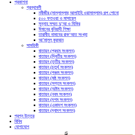
প্রকাশনা
গ্রন্থাবলী
নবীজীর (সাল্লাল্লাহু আলাইহি ওয়াসাল্লাম) গল্প শোনো
৫০০ ফতওয়া ও মাসায়েল
সুন্নাহ সম্মত দু‘আ ও যিকির
ঈমানের বুনিয়াদী শিক্ষা
তারাবীহ নামাযের রাক‘আত সংখ্যা
আ’মালুল কুরআন
সাময়িকী
বাতায়ন (প্রথম সংকলন)
বাতায়ন (দ্বিতীয় সংকলন)
বাতায়ন (তৃতীয় সংকলন)
বাতায়ন (চতুর্থ সংকলন)
বাতায়ন (পঞ্চম সংকলন)
বাতায়ন (ষষ্ঠ সংকলন)
বাতায়ন (সপ্তম সংকলন)
বাতায়ন (অষ্টম সংকলন)
বাতায়ন (নবম সংকলন)
বাতায়ন (দশম সংকলন)
বাতায়ন (একাদশ সংকলন)
বাতায়ন (দ্বাদশ সংকলন)
প্রশ্ন উত্তর
বিবিধ
যোগাযোগ