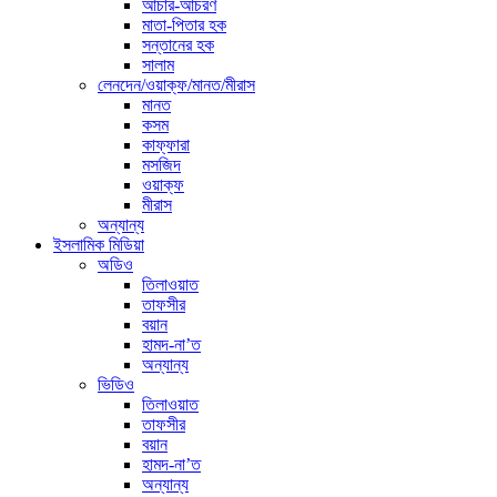
আচার-আচরণ
মাতা-পিতার হক
সন্তানের হক
সালাম
লেনদেন/ওয়াক্ফ/মানত/মীরাস
মানত
কসম
কাফ্ফারা
মসজিদ
ওয়াক্ফ
মীরাস
অন্যান্য
ইসলামিক মিডিয়া
অডিও
তিলাওয়াত
তাফসীর
বয়ান
হামদ-না’ত
অন্যান্য
ভিডিও
তিলাওয়াত
তাফসীর
বয়ান
হামদ-না’ত
অন্যান্য