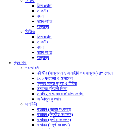
অডিও
তিলাওয়াত
তাফসীর
বয়ান
হামদ-না’ত
অন্যান্য
ভিডিও
তিলাওয়াত
তাফসীর
বয়ান
হামদ-না’ত
অন্যান্য
প্রকাশনা
গ্রন্থাবলী
নবীজীর (সাল্লাল্লাহু আলাইহি ওয়াসাল্লাম) গল্প শোনো
৫০০ ফতওয়া ও মাসায়েল
সুন্নাহ সম্মত দু‘আ ও যিকির
ঈমানের বুনিয়াদী শিক্ষা
তারাবীহ নামাযের রাক‘আত সংখ্যা
আ’মালুল কুরআন
সাময়িকী
বাতায়ন (প্রথম সংকলন)
বাতায়ন (দ্বিতীয় সংকলন)
বাতায়ন (তৃতীয় সংকলন)
বাতায়ন (চতুর্থ সংকলন)