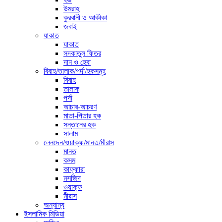
উমরাহ
কুরবানী ও আকীকা
জবাই
যাকাত
যাকাত
সদকাতুল ফিতর
দান ও হেবা
বিবাহ/তালাক/পর্দা/হকসমূহ
বিবাহ
তালাক
পর্দা
আচার-আচরণ
মাতা-পিতার হক
সন্তানের হক
সালাম
লেনদেন/ওয়াক্ফ/মানত/মীরাস
মানত
কসম
কাফ্ফারা
মসজিদ
ওয়াক্ফ
মীরাস
অন্যান্য
ইসলামিক মিডিয়া