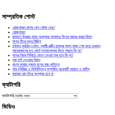
সাম্প্রতিক পোস্ট
রোজনামচা-মানুষ কেন ধোঁকা দেয়?
রোজনামচা
রমযানে উমরায় থাকা অবস্থায় সদকায়ে ফিতর আদার করার বিধান
সাগর তীরে শুভ্র মিছিল
দুইজন মুহরিম (যেমন, স্বামী-স্ত্রী) হজ্বের সকল কাজ শেষ করে একজন
আরেকজনের চুল কেটে (হলক/কসর) দিতে পারবে কি না?
সুদের নিয়ম শিখিয়ে বেতন নেওয়া বৈধ হবে কি না?
গরু বর্গা দেওয়ার বিধান
বাংলা ভাষায় প্রথম যুগের হজ-সাহিত্য
শাম (সিরিয়া ও ফিলিস্তিন) সম্পর্কিত কয়েকটি আয়াত ও হাদীস
কুরআন বাদ দিয়ে সংস্কার হবে না
ক্যাটাগরি
ক্যাটাগরি
ভিডিও