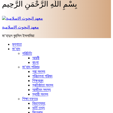
بِسْمِ اللَّهِ الرَّحْمَنِ الرَّحِيم
معهد البحوث الاسلامية
মা’হাদুল বুহুসিল ইসলামিয়া
মূলপাতা
মা’হাদ
পরিচিতি
আরবী
বাংলা
মা’হাদ পরিবার
শূরা সদস্য
পরিচালনা পরিষদ
শিক্ষকবৃন্দ
প্রতিষ্ঠাতা সদস্য
আজীবন সদস্য
স্থায়ী সদস্য
শিক্ষা দফতর
বিভাগসমূহ
ভর্তি তথ্য
সিলেবাস