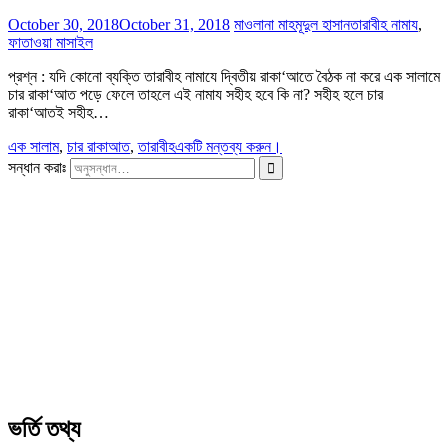
October 30, 2018
October 31, 2018
মাওলানা মাহমূদুল হাসান
তারাবীহ নামায
,
ফাতাওয়া মাসাইল
প্রশ্ন : যদি কোনো ব্যক্তি তারাবীহ নামাযে দ্বিতীয় রাকা‘আতে বৈঠক না করে এক সালামে
চার রাকা‘আত পড়ে ফেলে তাহলে এই নামায সহীহ হবে কি না? সহীহ হলে চার
রাকা‘আতই সহীহ…
এক সালাম
,
চার রাকাআত
,
তারাবীহ
একটি মন্তব্য করুন।
সন্ধান করাঃ
ভর্তি তথ্য