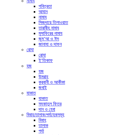
নামায
পবিত্রতা
আযান
নামায
সিজদায়ে তিলাওয়াত
তারাবীহ নামায
মুসাফিরের নামায
জুম’আ ও ঈদ
জানাযা ও দাফন
রোযা
রোযা
ই’তিকাফ
হজ
হজ
উমরাহ
কুরবানী ও আকীকা
জবাই
যাকাত
যাকাত
সদকাতুল ফিতর
দান ও হেবা
বিবাহ/তালাক/পর্দা/হকসমূহ
বিবাহ
তালাক
পর্দা