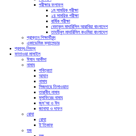
পরীক্ষার ফলাফল
১ম সাময়িক পরীক্ষা
২য় সাময়িক পরীক্ষা
বার্ষিক পরীক্ষা
বেফাকুল মাদারিসিল আরাবিয়া বাংলাদেশ
তাহযীবুল মাদারিসিল কওমিয়া বাংলাদেশ
প্রাক্তন শিক্ষার্থীবৃন্দ
একাডেমিক ক্যালেন্ডার
প্রবন্ধ-নিবন্ধ
ফাতাওয়া মাসাইল
ঈমান আকীদা
নামায
পবিত্রতা
আযান
নামায
সিজদায়ে তিলাওয়াত
তারাবীহ নামায
মুসাফিরের নামায
জুম’আ ও ঈদ
জানাযা ও দাফন
রোযা
রোযা
ই’তিকাফ
হজ
হজ