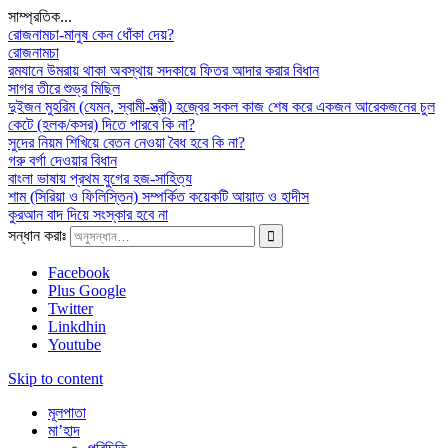
সাম্প্রতিক...
রোজনামচা-মানুষ কেন ধোঁকা দেয়?
রোজনামচা
রমযানে উমরায় থাকা অবস্থায় সদকায়ে ফিতর আদার করার বিধান
সাগর তীরে শুভ্র মিছিল
দুইজন মুহরিম (যেমন, স্বামী-স্ত্রী) হজ্বের সকল কাজ শেষ করে একজন আরেকজনের চুল
কেটে (হলক/কসর) দিতে পারবে কি না?
সুদের নিয়ম শিখিয়ে বেতন নেওয়া বৈধ হবে কি না?
গরু বর্গা দেওয়ার বিধান
বাংলা ভাষায় প্রথম যুগের হজ-সাহিত্য
শাম (সিরিয়া ও ফিলিস্তিন) সম্পর্কিত কয়েকটি আয়াত ও হাদীস
কুরআন বাদ দিয়ে সংস্কার হবে না
সন্ধান করাঃ
Facebook
Plus Google
Twitter
Linkdhin
Youtube
Skip to content
মূলপাতা
মা’হাদ