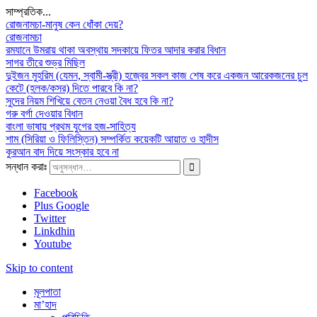
সাম্প্রতিক...
রোজনামচা-মানুষ কেন ধোঁকা দেয়?
রোজনামচা
রমযানে উমরায় থাকা অবস্থায় সদকায়ে ফিতর আদার করার বিধান
সাগর তীরে শুভ্র মিছিল
দুইজন মুহরিম (যেমন, স্বামী-স্ত্রী) হজ্বের সকল কাজ শেষ করে একজন আরেকজনের চুল
কেটে (হলক/কসর) দিতে পারবে কি না?
সুদের নিয়ম শিখিয়ে বেতন নেওয়া বৈধ হবে কি না?
গরু বর্গা দেওয়ার বিধান
বাংলা ভাষায় প্রথম যুগের হজ-সাহিত্য
শাম (সিরিয়া ও ফিলিস্তিন) সম্পর্কিত কয়েকটি আয়াত ও হাদীস
কুরআন বাদ দিয়ে সংস্কার হবে না
সন্ধান করাঃ
Facebook
Plus Google
Twitter
Linkdhin
Youtube
Skip to content
মূলপাতা
মা’হাদ