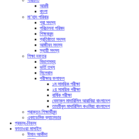
পরিচিতি
আরবী
বাংলা
মা’হাদ পরিবার
শূরা সদস্য
পরিচালনা পরিষদ
শিক্ষকবৃন্দ
প্রতিষ্ঠাতা সদস্য
আজীবন সদস্য
স্থায়ী সদস্য
শিক্ষা দফতর
বিভাগসমূহ
ভর্তি তথ্য
সিলেবাস
পরীক্ষার ফলাফল
১ম সাময়িক পরীক্ষা
২য় সাময়িক পরীক্ষা
বার্ষিক পরীক্ষা
বেফাকুল মাদারিসিল আরাবিয়া বাংলাদেশ
তাহযীবুল মাদারিসিল কওমিয়া বাংলাদেশ
প্রাক্তন শিক্ষার্থীবৃন্দ
একাডেমিক ক্যালেন্ডার
প্রবন্ধ-নিবন্ধ
ফাতাওয়া মাসাইল
ঈমান আকীদা