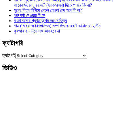
আরেকজনের চুল কেটে (হলক/কসর) দিতে পারবে কি না?
সুদের নিয়ম শিখিয়ে বেতন নেওয়া বৈধ হবে কি না?
গরু বর্গা দেওয়ার বিধান
বাংলা ভাষায় প্রথম যুগের হজ-সাহিত্য
শাম (সিরিয়া ও ফিলিস্তিন) সম্পর্কিত কয়েকটি আয়াত ও হাদীস
কুরআন বাদ দিয়ে সংস্কার হবে না
ক্যাটাগরি
ক্যাটাগরি
ভিডিও