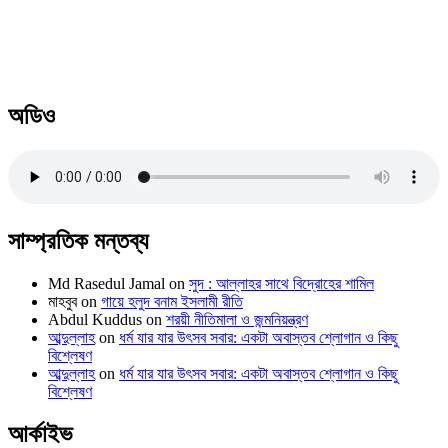
অডিও
সাম্প্রতিক মন্তব্য
Md Rasedul Jamal
on
সুদ : আল্লাহর সাথে বিদ্রোহের শামিল
মাহবুব
on
গায়ে হলুদ বনাম ইসলামী রীতি
Abdul Kuddus
on
শরয়ী নীতিমালা ও জন্মনিয়ন্ত্রণ
আব্দুল্লাহ
on
ধর্ম যার যার উৎসব সবার: একটা অবাস্তব শ্লোগান ও কিছু
বিশ্লেষণ
আব্দুল্লাহ
on
ধর্ম যার যার উৎসব সবার: একটা অবাস্তব শ্লোগান ও কিছু
বিশ্লেষণ
আর্কাইভ