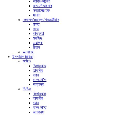
আচার-আচরণ
মাতা-পিতার হক
সন্তানের হক
সালাম
লেনদেন/ওয়াক্ফ/মানত/মীরাস
মানত
কসম
কাফ্ফারা
মসজিদ
ওয়াক্ফ
মীরাস
অন্যান্য
ইসলামিক মিডিয়া
অডিও
তিলাওয়াত
তাফসীর
বয়ান
হামদ-না’ত
অন্যান্য
ভিডিও
তিলাওয়াত
তাফসীর
বয়ান
হামদ-না’ত
অন্যান্য