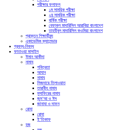
পরীক্ষার ফলাফল
১ম সাময়িক পরীক্ষা
২য় সাময়িক পরীক্ষা
বার্ষিক পরীক্ষা
বেফাকুল মাদারিসিল আরাবিয়া বাংলাদেশ
তাহযীবুল মাদারিসিল কওমিয়া বাংলাদেশ
প্রাক্তন শিক্ষার্থীবৃন্দ
একাডেমিক ক্যালেন্ডার
প্রবন্ধ-নিবন্ধ
ফাতাওয়া মাসাইল
ঈমান আকীদা
নামায
পবিত্রতা
আযান
নামায
সিজদায়ে তিলাওয়াত
তারাবীহ নামায
মুসাফিরের নামায
জুম’আ ও ঈদ
জানাযা ও দাফন
রোযা
রোযা
ই’তিকাফ
হজ
হজ