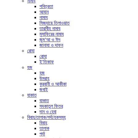
নামায
পবিত্রতা
আযান
নামায
সিজদায়ে তিলাওয়াত
তারাবীহ নামায
মুসাফিরের নামায
জুম’আ ও ঈদ
জানাযা ও দাফন
রোযা
রোযা
ই’তিকাফ
হজ
হজ
উমরাহ
কুরবানী ও আকীকা
জবাই
যাকাত
যাকাত
সদকাতুল ফিতর
দান ও হেবা
বিবাহ/তালাক/পর্দা/হকসমূহ
বিবাহ
তালাক
পর্দা