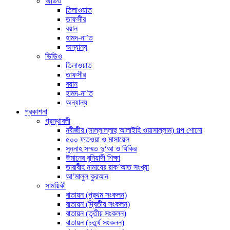
অডিও
তিলাওয়াত
তাফসীর
বয়ান
হামদ-না’ত
অন্যান্য
ভিডিও
তিলাওয়াত
তাফসীর
বয়ান
হামদ-না’ত
অন্যান্য
প্রকাশনা
গ্রন্থাবলী
নবীজীর (সাল্লাল্লাহু আলাইহি ওয়াসাল্লাম) গল্প শোনো
৫০০ ফতওয়া ও মাসায়েল
সুন্নাহ সম্মত দু‘আ ও যিকির
ঈমানের বুনিয়াদী শিক্ষা
তারাবীহ নামাযের রাক‘আত সংখ্যা
আ’মালুল কুরআন
সাময়িকী
বাতায়ন (প্রথম সংকলন)
বাতায়ন (দ্বিতীয় সংকলন)
বাতায়ন (তৃতীয় সংকলন)
বাতায়ন (চতুর্থ সংকলন)