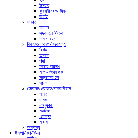
উমরাহ
কুরবানী ও আকীকা
জবাই
যাকাত
যাকাত
সদকাতুল ফিতর
দান ও হেবা
বিবাহ/তালাক/পর্দা/হকসমূহ
বিবাহ
তালাক
পর্দা
আচার-আচরণ
মাতা-পিতার হক
সন্তানের হক
সালাম
লেনদেন/ওয়াক্ফ/মানত/মীরাস
মানত
কসম
কাফ্ফারা
মসজিদ
ওয়াক্ফ
মীরাস
অন্যান্য
ইসলামিক মিডিয়া