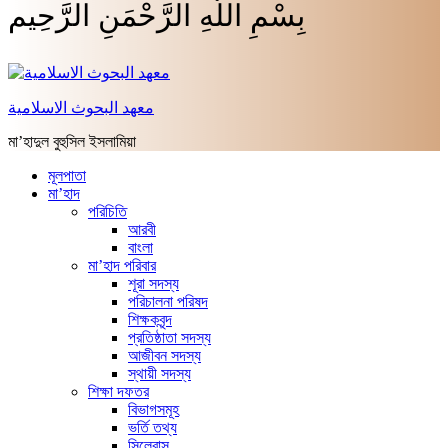
بِسْمِ اللَّهِ الرَّحْمَنِ الرَّحِيم
معهد البحوث الاسلامية
মা’হাদুল বুহুসিল ইসলামিয়া
মূলপাতা
মা’হাদ
পরিচিতি
আরবী
বাংলা
মা’হাদ পরিবার
শূরা সদস্য
পরিচালনা পরিষদ
শিক্ষকবৃন্দ
প্রতিষ্ঠাতা সদস্য
আজীবন সদস্য
স্থায়ী সদস্য
শিক্ষা দফতর
বিভাগসমূহ
ভর্তি তথ্য
সিলেবাস