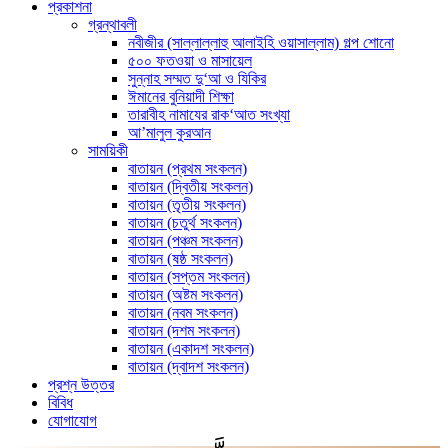
প্রকাশনা
গ্রন্থাবলী
নবীজীর (সাল্লাল্লাহু আলাইহি ওয়াসাল্লাম) গল্প শোনো
৫০০ ফতওয়া ও মাসায়েল
সুন্নাহ সম্মত দু‘আ ও যিকির
ঈমানের বুনিয়াদী শিক্ষা
তারাবীহ নামাযের রাক‘আত সংখ্যা
আ’মালুল কুরআন
সাময়িকী
বাতায়ন (প্রথম সংকলন)
বাতায়ন (দ্বিতীয় সংকলন)
বাতায়ন (তৃতীয় সংকলন)
বাতায়ন (চতুর্থ সংকলন)
বাতায়ন (পঞ্চম সংকলন)
বাতায়ন (ষষ্ঠ সংকলন)
বাতায়ন (সপ্তম সংকলন)
বাতায়ন (অষ্টম সংকলন)
বাতায়ন (নবম সংকলন)
বাতায়ন (দশম সংকলন)
বাতায়ন (একাদশ সংকলন)
বাতায়ন (দ্বাদশ সংকলন)
প্রশ্ন উত্তর
বিবিধ
যোগাযোগ