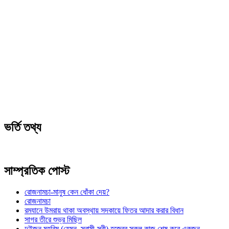
ভর্তি তথ্য
সাম্প্রতিক পোস্ট
রোজনামচা-মানুষ কেন ধোঁকা দেয়?
রোজনামচা
রমযানে উমরায় থাকা অবস্থায় সদকায়ে ফিতর আদার করার বিধান
সাগর তীরে শুভ্র মিছিল
দুইজন মুহরিম (যেমন, স্বামী-স্ত্রী) হজ্বের সকল কাজ শেষ করে একজন