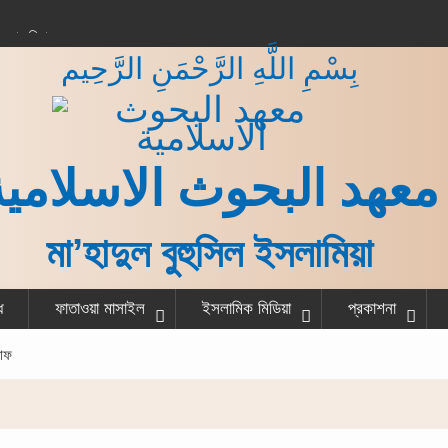
করার বিধান
بِسْمِ اللَّهِ الرَّحْمَنِ الرَّحِيم
 কাজ শেষ করে একজন
না?
গরু বর্গা দেওয়ার বিধান
ত ও হাদীস
معهد البحوث الاسلامية
মা’হাদুল বুহুসিল ইসলামিয়া
ধ
ফাতাওয়া মাসাইল
ইসলামিক মিডিয়া
প্রকাশনা
াফ