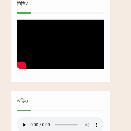
ভিডিও
অডিও