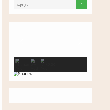
সন্ধান
করাঃ