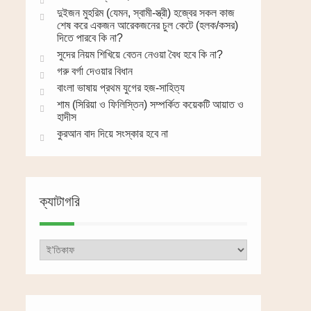
দুইজন মুহরিম (যেমন, স্বামী-স্ত্রী) হজ্বের সকল কাজ
শেষ করে একজন আরেকজনের চুল কেটে (হলক/কসর)
দিতে পারবে কি না?
সুদের নিয়ম শিখিয়ে বেতন নেওয়া বৈধ হবে কি না?
গরু বর্গা দেওয়ার বিধান
বাংলা ভাষায় প্রথম যুগের হজ-সাহিত্য
শাম (সিরিয়া ও ফিলিস্তিন) সম্পর্কিত কয়েকটি আয়াত ও
হাদীস
কুরআন বাদ দিয়ে সংস্কার হবে না
ক্যাটাগরি
ক্যাটাগরি