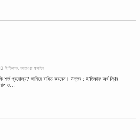
ই’তিকাফ
,
ফাতাওয়া মাসাইল
 শর্ত প্রযোজ্য? জানিয়ে বাধিত করবেন। উত্তর : ই’তিকাফ অর্থ স্থির
যকলাপ ও…