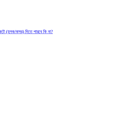
কেটে (হলক/কসর) দিতে পারবে কি না?