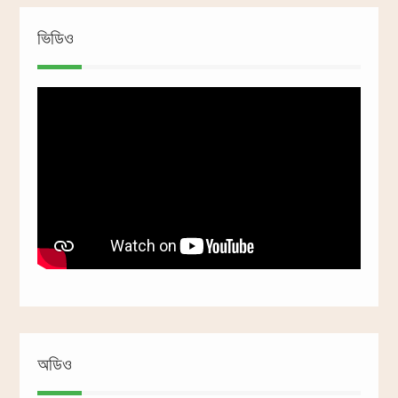
ভিডিও
অডিও