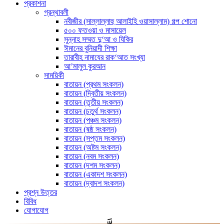
প্রকাশনা
গ্রন্থাবলী
নবীজীর (সাল্লাল্লাহু আলাইহি ওয়াসাল্লাম) গল্প শোনো
৫০০ ফতওয়া ও মাসায়েল
সুন্নাহ সম্মত দু‘আ ও যিকির
ঈমানের বুনিয়াদী শিক্ষা
তারাবীহ নামাযের রাক‘আত সংখ্যা
আ’মালুল কুরআন
সাময়িকী
বাতায়ন (প্রথম সংকলন)
বাতায়ন (দ্বিতীয় সংকলন)
বাতায়ন (তৃতীয় সংকলন)
বাতায়ন (চতুর্থ সংকলন)
বাতায়ন (পঞ্চম সংকলন)
বাতায়ন (ষষ্ঠ সংকলন)
বাতায়ন (সপ্তম সংকলন)
বাতায়ন (অষ্টম সংকলন)
বাতায়ন (নবম সংকলন)
বাতায়ন (দশম সংকলন)
বাতায়ন (একাদশ সংকলন)
বাতায়ন (দ্বাদশ সংকলন)
প্রশ্ন উত্তর
বিবিধ
যোগাযোগ