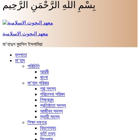
بِسْمِ اللَّهِ الرَّحْمَنِ الرَّحِيم
معهد البحوث الاسلامية
মা’হাদুল বুহুসিল ইসলামিয়া
মূলপাতা
মা’হাদ
পরিচিতি
আরবী
বাংলা
মা’হাদ পরিবার
শূরা সদস্য
পরিচালনা পরিষদ
শিক্ষকবৃন্দ
প্রতিষ্ঠাতা সদস্য
আজীবন সদস্য
স্থায়ী সদস্য
শিক্ষা দফতর
বিভাগসমূহ
ভর্তি তথ্য
সিলেবাস