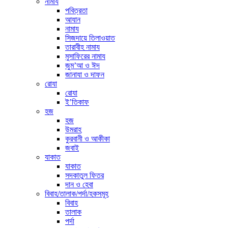
নামায
পবিত্রতা
আযান
নামায
সিজদায়ে তিলাওয়াত
তারাবীহ নামায
মুসাফিরের নামায
জুম’আ ও ঈদ
জানাযা ও দাফন
রোযা
রোযা
ই’তিকাফ
হজ
হজ
উমরাহ
কুরবানী ও আকীকা
জবাই
যাকাত
যাকাত
সদকাতুল ফিতর
দান ও হেবা
বিবাহ/তালাক/পর্দা/হকসমূহ
বিবাহ
তালাক
পর্দা