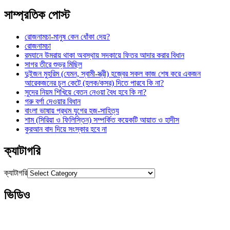
সাম্প্রতিক পোস্ট
রোজনামচা-মানুষ কেন ধোঁকা দেয়?
রোজনামচা
রমযানে উমরায় থাকা অবস্থায় সদকায়ে ফিতর আদার করার বিধান
সাগর তীরে শুভ্র মিছিল
দুইজন মুহরিম (যেমন, স্বামী-স্ত্রী) হজ্বের সকল কাজ শেষ করে একজন
আরেকজনের চুল কেটে (হলক/কসর) দিতে পারবে কি না?
সুদের নিয়ম শিখিয়ে বেতন নেওয়া বৈধ হবে কি না?
গরু বর্গা দেওয়ার বিধান
বাংলা ভাষায় প্রথম যুগের হজ-সাহিত্য
শাম (সিরিয়া ও ফিলিস্তিন) সম্পর্কিত কয়েকটি আয়াত ও হাদীস
কুরআন বাদ দিয়ে সংস্কার হবে না
ক্যাটাগরি
ক্যাটাগরি
ভিডিও