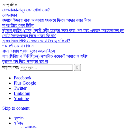
সাম্প্রতিক...
রোজনামচা-মানুষ কেন ধোঁকা দেয়?
রোজনামচা
রমযানে উমরায় থাকা অবস্থায় সদকায়ে ফিতর আদার করার বিধান
সাগর তীরে শুভ্র মিছিল
দুইজন মুহরিম (যেমন, স্বামী-স্ত্রী) হজ্বের সকল কাজ শেষ করে একজন আরেকজনের চুল
কেটে (হলক/কসর) দিতে পারবে কি না?
সুদের নিয়ম শিখিয়ে বেতন নেওয়া বৈধ হবে কি না?
গরু বর্গা দেওয়ার বিধান
বাংলা ভাষায় প্রথম যুগের হজ-সাহিত্য
শাম (সিরিয়া ও ফিলিস্তিন) সম্পর্কিত কয়েকটি আয়াত ও হাদীস
কুরআন বাদ দিয়ে সংস্কার হবে না
সন্ধান করাঃ
Facebook
Plus Google
Twitter
Linkdhin
Youtube
Skip to content
মূলপাতা
মা’হাদ