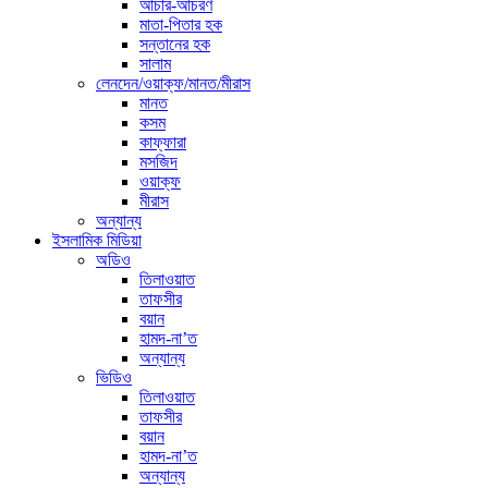
আচার-আচরণ
মাতা-পিতার হক
সন্তানের হক
সালাম
লেনদেন/ওয়াক্ফ/মানত/মীরাস
মানত
কসম
কাফ্ফারা
মসজিদ
ওয়াক্ফ
মীরাস
অন্যান্য
ইসলামিক মিডিয়া
অডিও
তিলাওয়াত
তাফসীর
বয়ান
হামদ-না’ত
অন্যান্য
ভিডিও
তিলাওয়াত
তাফসীর
বয়ান
হামদ-না’ত
অন্যান্য