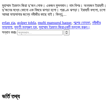
মুহাম্মাদ ইরফান জিয়া দু’জন লোক। একজন মুসলমান। নাম বিশর। অন্যজন ইয়াহুদী।
দু’জনের মধ্যে কোনো এক বিষয়ে ঝগড়া হলো। প্রচণ্ড ঝগড়া। ইয়াহুদী বললো, চলো
আমরা ফায়সালার জন্যে নবীজীর কাছে যাই। কিন্তু…
erfan zia
,
golper tohfa
,
mufti mansurul haque
,
গল্পের তোহফা
,
নবীজীর
ফায়সালা
,
মুফতী মনসূরুল হক
,
মুহাম্মাদ ইরফান জিয়া
একটি মন্তব্য করুন।
সন্ধান করাঃ
ভর্তি তথ্য