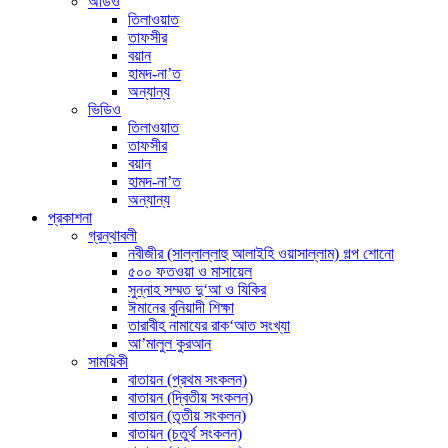
অডিও
তিলাওয়াত
তাফসীর
বয়ান
হামদ-না’ত
অন্যান্য
ভিডিও
তিলাওয়াত
তাফসীর
বয়ান
হামদ-না’ত
অন্যান্য
প্রকাশনা
গ্রন্থাবলী
নবীজীর (সাল্লাল্লাহু আলাইহি ওয়াসাল্লাম) গল্প শোনো
৫০০ ফতওয়া ও মাসায়েল
সুন্নাহ সম্মত দু‘আ ও যিকির
ঈমানের বুনিয়াদী শিক্ষা
তারাবীহ নামাযের রাক‘আত সংখ্যা
আ’মালুল কুরআন
সাময়িকী
বাতায়ন (প্রথম সংকলন)
বাতায়ন (দ্বিতীয় সংকলন)
বাতায়ন (তৃতীয় সংকলন)
বাতায়ন (চতুর্থ সংকলন)