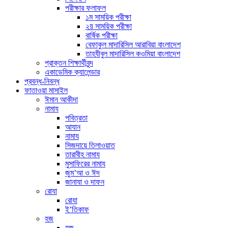
পরীক্ষার ফলাফল
১ম সাময়িক পরীক্ষা
২য় সাময়িক পরীক্ষা
বার্ষিক পরীক্ষা
বেফাকুল মাদারিসিল আরাবিয়া বাংলাদেশ
তাহযীবুল মাদারিসিল কওমিয়া বাংলাদেশ
প্রাক্তন শিক্ষার্থীবৃন্দ
একাডেমিক ক্যালেন্ডার
প্রবন্ধ-নিবন্ধ
ফাতাওয়া মাসাইল
ঈমান আকীদা
নামায
পবিত্রতা
আযান
নামায
সিজদায়ে তিলাওয়াত
তারাবীহ নামায
মুসাফিরের নামায
জুম’আ ও ঈদ
জানাযা ও দাফন
রোযা
রোযা
ই’তিকাফ
হজ
হজ