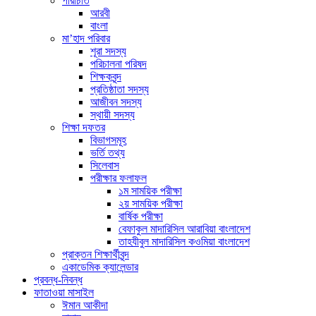
পরিচিতি
আরবী
বাংলা
মা’হাদ পরিবার
শূরা সদস্য
পরিচালনা পরিষদ
শিক্ষকবৃন্দ
প্রতিষ্ঠাতা সদস্য
আজীবন সদস্য
স্থায়ী সদস্য
শিক্ষা দফতর
বিভাগসমূহ
ভর্তি তথ্য
সিলেবাস
পরীক্ষার ফলাফল
১ম সাময়িক পরীক্ষা
২য় সাময়িক পরীক্ষা
বার্ষিক পরীক্ষা
বেফাকুল মাদারিসিল আরাবিয়া বাংলাদেশ
তাহযীবুল মাদারিসিল কওমিয়া বাংলাদেশ
প্রাক্তন শিক্ষার্থীবৃন্দ
একাডেমিক ক্যালেন্ডার
প্রবন্ধ-নিবন্ধ
ফাতাওয়া মাসাইল
ঈমান আকীদা