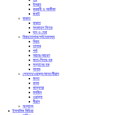
উমরাহ
কুরবানী ও আকীকা
জবাই
যাকাত
যাকাত
সদকাতুল ফিতর
দান ও হেবা
বিবাহ/তালাক/পর্দা/হকসমূহ
বিবাহ
তালাক
পর্দা
আচার-আচরণ
মাতা-পিতার হক
সন্তানের হক
সালাম
লেনদেন/ওয়াক্ফ/মানত/মীরাস
মানত
কসম
কাফ্ফারা
মসজিদ
ওয়াক্ফ
মীরাস
অন্যান্য
ইসলামিক মিডিয়া