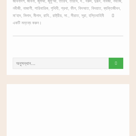
জীবনাদর্শ
,
জীবনী
,
জুমআ
,
জুমু‘আ
,
তারিখ
,
তারীখ
,
দ.
,
দরুদ
,
দুরূদ
,
নবিজী
,
নবীজি
,
নবীজী
,
নাজাশী
,
পারিবারিক
,
পৃথিবী
,
প্রথা
,
ফীল
,
বিদআত
,
বিদয়াত
,
ব্যক্তিজীবন
,
মা’হাদ
,
মিলাদ
,
মীলাদ
,
রাযি.
,
রাষ্ট্রীয়
,
সা.
,
সীরাত
,
সূরা
,
হস্তিবাহিনী
একটি মন্তব্য করুন।
সন্ধান
করাঃ