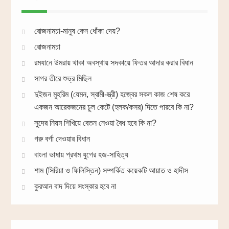
রোজনামচা-মানুষ কেন ধোঁকা দেয়?
রোজনামচা
রমযানে উমরায় থাকা অবস্থায় সদকায়ে ফিতর আদার করার বিধান
সাগর তীরে শুভ্র মিছিল
দুইজন মুহরিম (যেমন, স্বামী-স্ত্রী) হজ্বের সকল কাজ শেষ করে
একজন আরেকজনের চুল কেটে (হলক/কসর) দিতে পারবে কি না?
সুদের নিয়ম শিখিয়ে বেতন নেওয়া বৈধ হবে কি না?
গরু বর্গা দেওয়ার বিধান
বাংলা ভাষায় প্রথম যুগের হজ-সাহিত্য
শাম (সিরিয়া ও ফিলিস্তিন) সম্পর্কিত কয়েকটি আয়াত ও হাদীস
কুরআন বাদ দিয়ে সংস্কার হবে না