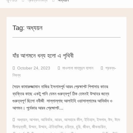
Tag:
অধ্যয়ন
যাঁর আগমনে ধন্য হলো এ পৃথিবী
October 24, 2023
মাওলানা মাহমূদুল হাসান
প্রবন্ধ-
নিবন্ধ
সৈয়দ কামারুজ্জামান নাজির ইসলামপূর্ব আরব প্রেক্ষাপট পিপাসায় কাতর
ব্যক্তির কাছে একটু পানি যেমন গুরুত্বপূর্ণ ঠিক তেমনই উম্মাহর জন্যে
গুরুত্বপূর্ণ ছিলো নবীজী সাল্লাল্লাহু আলাইহি ওয়াসাল্লামের আবির্ভাব ও
আগমন। পূর্বেকার আরব প্রেক্ষাপট…
অধ্যয়ন
,
আগমন
,
আবির্ভাব
,
আরব
,
আসহাবে ফীল
,
ইতিহাস
,
ইসলাম
,
ঈদ
,
ঈদে
মীলাদুন্নবী
,
উম্মত
,
উম্মাহ
,
ঐতিহাসিক
,
চরিত্র
,
চুরি
,
জীবন
,
জীবনচরিত
,