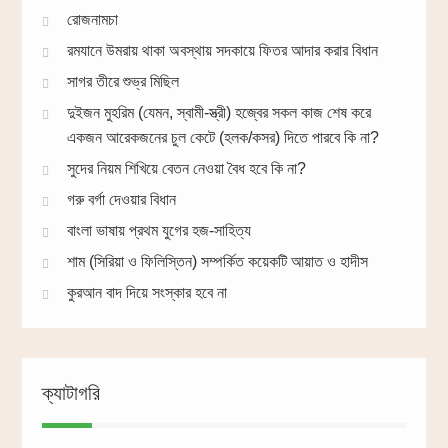
রোজনামচা
রমযানে উমরায় থাকা অবস্থায় সদকায়ে ফিতর আদার করার বিধান
সাগর তীরে শুভ্র মিছিল
দুইজন মুহরিম (যেমন, স্বামী-স্ত্রী) হজ্বের সকল কাজ শেষ করে
একজন আরেকজনের চুল কেটে (হলক/কসর) দিতে পারবে কি না?
সুদের নিয়ম শিখিয়ে বেতন নেওয়া বৈধ হবে কি না?
গরু বর্গা দেওয়ার বিধান
বাংলা ভাষায় প্রথম যুগের হজ-সাহিত্য
শাম (সিরিয়া ও ফিলিস্তিন) সম্পর্কিত কয়েকটি আয়াত ও হাদীস
কুরআন বাদ দিয়ে সংস্কার হবে না
ক্যাটাগরি