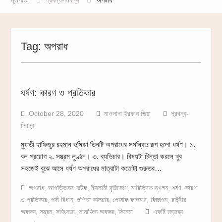
Tag:
অপরাধ
ধর্ষণ: কারণ ও প্রতিকার
October 28, 2020
মাওলানা ইরফান জিয়া
প্রবন্ধ-
নিবন্ধ
মুফতী হাফিজুর রহমান ভূমিকা তিনটি অপরাধের সমন্বিত রূপ হলো ধর্ষণ। ১.
বল প্রয়োগ ২. সম্ভ্রম লুণ্ঠন। ৩. ব্যভিচার। বিষয়টা চিন্তা করলে খুব
সহজেই বুঝে আসে ধর্ষণ অপরাধের মাত্রাটা কতোটা গুরুতর…
অপরাধ
,
আপত্তিকর নাটক
,
ইসলামী দৃষ্টিকোণ
,
চারিত্রিক স্খলন
,
ধর্ষণ: কারণ
ও প্রতিকার
,
পর্দা বিধান
,
পশ্চিমা কালচার
,
পোষাক কালচার
,
বিজ্ঞাপন
,
রাষ্ট্রীয়
অবক্ষয়
,
সম্ভ্রম
,
সহিংসতা
,
সামাজিক অবক্ষয়
,
সিনেমা
একটি মন্তব্য