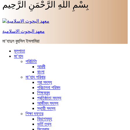
بِسْمِ اللَّهِ الرَّحْمَنِ الرَّحِيم
معهد البحوث الاسلامية
মা’হাদুল বুহুসিল ইসলামিয়া
মূলপাতা
মা’হাদ
পরিচিতি
আরবী
বাংলা
মা’হাদ পরিবার
শূরা সদস্য
পরিচালনা পরিষদ
শিক্ষকবৃন্দ
প্রতিষ্ঠাতা সদস্য
আজীবন সদস্য
স্থায়ী সদস্য
শিক্ষা দফতর
বিভাগসমূহ
ভর্তি তথ্য
সিলেবাস