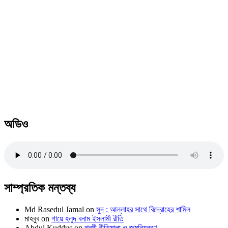
অডিও
সাম্প্রতিক মন্তব্য
Md Rasedul Jamal
on
সুদ : আল্লাহর সাথে বিদ্রোহের শামিল
মাহবুব
on
গায়ে হলুদ বনাম ইসলামী রীতি
Abdul Kuddus
on
শরয়ী নীতিমালা ও জন্মনিয়ন্ত্রণ