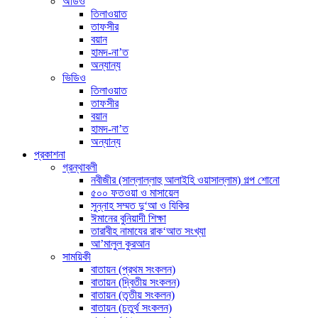
অডিও
তিলাওয়াত
তাফসীর
বয়ান
হামদ-না’ত
অন্যান্য
ভিডিও
তিলাওয়াত
তাফসীর
বয়ান
হামদ-না’ত
অন্যান্য
প্রকাশনা
গ্রন্থাবলী
নবীজীর (সাল্লাল্লাহু আলাইহি ওয়াসাল্লাম) গল্প শোনো
৫০০ ফতওয়া ও মাসায়েল
সুন্নাহ সম্মত দু‘আ ও যিকির
ঈমানের বুনিয়াদী শিক্ষা
তারাবীহ নামাযের রাক‘আত সংখ্যা
আ’মালুল কুরআন
সাময়িকী
বাতায়ন (প্রথম সংকলন)
বাতায়ন (দ্বিতীয় সংকলন)
বাতায়ন (তৃতীয় সংকলন)
বাতায়ন (চতুর্থ সংকলন)