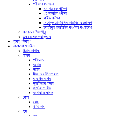
পরীক্ষার ফলাফল
১ম সাময়িক পরীক্ষা
২য় সাময়িক পরীক্ষা
বার্ষিক পরীক্ষা
বেফাকুল মাদারিসিল আরাবিয়া বাংলাদেশ
তাহযীবুল মাদারিসিল কওমিয়া বাংলাদেশ
প্রাক্তন শিক্ষার্থীবৃন্দ
একাডেমিক ক্যালেন্ডার
প্রবন্ধ-নিবন্ধ
ফাতাওয়া মাসাইল
ঈমান আকীদা
নামায
পবিত্রতা
আযান
নামায
সিজদায়ে তিলাওয়াত
তারাবীহ নামায
মুসাফিরের নামায
জুম’আ ও ঈদ
জানাযা ও দাফন
রোযা
রোযা
ই’তিকাফ
হজ
হজ