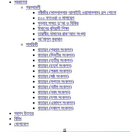
প্রকাশনা
গ্রন্থাবলী
নবীজীর (সাল্লাল্লাহু আলাইহি ওয়াসাল্লাম) গল্প শোনো
৫০০ ফতওয়া ও মাসায়েল
সুন্নাহ সম্মত দু‘আ ও যিকির
ঈমানের বুনিয়াদী শিক্ষা
তারাবীহ নামাযের রাক‘আত সংখ্যা
আ’মালুল কুরআন
সাময়িকী
বাতায়ন (প্রথম সংকলন)
বাতায়ন (দ্বিতীয় সংকলন)
বাতায়ন (তৃতীয় সংকলন)
বাতায়ন (চতুর্থ সংকলন)
বাতায়ন (পঞ্চম সংকলন)
বাতায়ন (ষষ্ঠ সংকলন)
বাতায়ন (সপ্তম সংকলন)
বাতায়ন (অষ্টম সংকলন)
বাতায়ন (নবম সংকলন)
বাতায়ন (দশম সংকলন)
বাতায়ন (একাদশ সংকলন)
বাতায়ন (দ্বাদশ সংকলন)
প্রশ্ন উত্তর
বিবিধ
যোগাযোগ