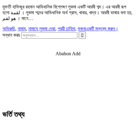
মুফতী হাফিজুর রহমান আভিধানিক বিশ্লেষণ লুকমা একটি আরবী শব্দ। এর আরবী রূপ
হলো لقمة । লুকমা শব্দের আভিধানিক অর্থ গ্রাস, খাবার, খাদ্য। আরবী ভাষায় বলা হয়,
هو لقم । মানে…
অভিরুচি
,
নামায
,
নামাযে লুকমা দেয়া
,
শরয়ী চাহিদা
,
শুকনা
একটি মন্তব্য করুন।
সন্ধান করাঃ
Abahon Add
ভর্তি তথ্য