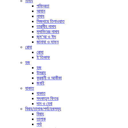
নামায
পবিত্রতা
আযান
নামায
সিজদায়ে তিলাওয়াত
তারাবীহ নামায
মুসাফিরের নামায
জুম’আ ও ঈদ
জানাযা ও দাফন
রোযা
রোযা
ই’তিকাফ
হজ
হজ
উমরাহ
কুরবানী ও আকীকা
জবাই
যাকাত
যাকাত
সদকাতুল ফিতর
দান ও হেবা
বিবাহ/তালাক/পর্দা/হকসমূহ
বিবাহ
তালাক
পর্দা