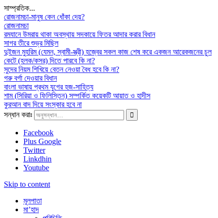
সাম্প্রতিক...
রোজনামচা-মানুষ কেন ধোঁকা দেয়?
রোজনামচা
রমযানে উমরায় থাকা অবস্থায় সদকায়ে ফিতর আদার করার বিধান
সাগর তীরে শুভ্র মিছিল
দুইজন মুহরিম (যেমন, স্বামী-স্ত্রী) হজ্বের সকল কাজ শেষ করে একজন আরেকজনের চুল
কেটে (হলক/কসর) দিতে পারবে কি না?
সুদের নিয়ম শিখিয়ে বেতন নেওয়া বৈধ হবে কি না?
গরু বর্গা দেওয়ার বিধান
বাংলা ভাষায় প্রথম যুগের হজ-সাহিত্য
শাম (সিরিয়া ও ফিলিস্তিন) সম্পর্কিত কয়েকটি আয়াত ও হাদীস
কুরআন বাদ দিয়ে সংস্কার হবে না
সন্ধান করাঃ
Facebook
Plus Google
Twitter
Linkdhin
Youtube
Skip to content
মূলপাতা
মা’হাদ