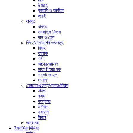
উমরাহ
কুরবানী ও আকীকা
জবাই
যাকাত
যাকাত
সদকাতুল ফিতর
দান ও হেবা
বিবাহ/তালাক/পর্দা/হকসমূহ
বিবাহ
তালাক
পর্দা
আচার-আচরণ
মাতা-পিতার হক
সন্তানের হক
সালাম
লেনদেন/ওয়াক্ফ/মানত/মীরাস
মানত
কসম
কাফ্ফারা
মসজিদ
ওয়াক্ফ
মীরাস
অন্যান্য
ইসলামিক মিডিয়া