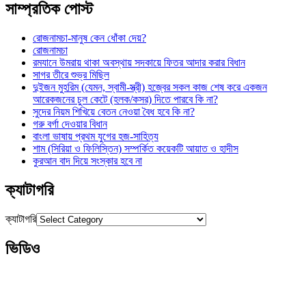
সাম্প্রতিক পোস্ট
রোজনামচা-মানুষ কেন ধোঁকা দেয়?
রোজনামচা
রমযানে উমরায় থাকা অবস্থায় সদকায়ে ফিতর আদার করার বিধান
সাগর তীরে শুভ্র মিছিল
দুইজন মুহরিম (যেমন, স্বামী-স্ত্রী) হজ্বের সকল কাজ শেষ করে একজন
আরেকজনের চুল কেটে (হলক/কসর) দিতে পারবে কি না?
সুদের নিয়ম শিখিয়ে বেতন নেওয়া বৈধ হবে কি না?
গরু বর্গা দেওয়ার বিধান
বাংলা ভাষায় প্রথম যুগের হজ-সাহিত্য
শাম (সিরিয়া ও ফিলিস্তিন) সম্পর্কিত কয়েকটি আয়াত ও হাদীস
কুরআন বাদ দিয়ে সংস্কার হবে না
ক্যাটাগরি
ক্যাটাগরি
ভিডিও