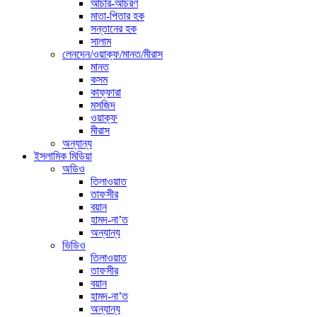
আচার-আচরণ
মাতা-পিতার হক
সন্তানের হক
সালাম
লেনদেন/ওয়াক্ফ/মানত/মীরাস
মানত
কসম
কাফ্ফারা
মসজিদ
ওয়াক্ফ
মীরাস
অন্যান্য
ইসলামিক মিডিয়া
অডিও
তিলাওয়াত
তাফসীর
বয়ান
হামদ-না’ত
অন্যান্য
ভিডিও
তিলাওয়াত
তাফসীর
বয়ান
হামদ-না’ত
অন্যান্য