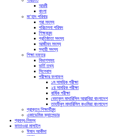
পরিচিতি
আরবী
বাংলা
মা’হাদ পরিবার
শূরা সদস্য
পরিচালনা পরিষদ
শিক্ষকবৃন্দ
প্রতিষ্ঠাতা সদস্য
আজীবন সদস্য
স্থায়ী সদস্য
শিক্ষা দফতর
বিভাগসমূহ
ভর্তি তথ্য
সিলেবাস
পরীক্ষার ফলাফল
১ম সাময়িক পরীক্ষা
২য় সাময়িক পরীক্ষা
বার্ষিক পরীক্ষা
বেফাকুল মাদারিসিল আরাবিয়া বাংলাদেশ
তাহযীবুল মাদারিসিল কওমিয়া বাংলাদেশ
প্রাক্তন শিক্ষার্থীবৃন্দ
একাডেমিক ক্যালেন্ডার
প্রবন্ধ-নিবন্ধ
ফাতাওয়া মাসাইল
ঈমান আকীদা