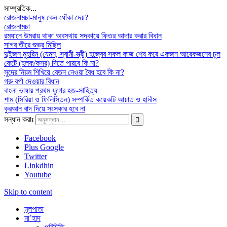
সাম্প্রতিক...
রোজনামচা-মানুষ কেন ধোঁকা দেয়?
রোজনামচা
রমযানে উমরায় থাকা অবস্থায় সদকায়ে ফিতর আদার করার বিধান
সাগর তীরে শুভ্র মিছিল
দুইজন মুহরিম (যেমন, স্বামী-স্ত্রী) হজ্বের সকল কাজ শেষ করে একজন আরেকজনের চুল
কেটে (হলক/কসর) দিতে পারবে কি না?
সুদের নিয়ম শিখিয়ে বেতন নেওয়া বৈধ হবে কি না?
গরু বর্গা দেওয়ার বিধান
বাংলা ভাষায় প্রথম যুগের হজ-সাহিত্য
শাম (সিরিয়া ও ফিলিস্তিন) সম্পর্কিত কয়েকটি আয়াত ও হাদীস
কুরআন বাদ দিয়ে সংস্কার হবে না
সন্ধান করাঃ
Facebook
Plus Google
Twitter
Linkdhin
Youtube
Skip to content
মূলপাতা
মা’হাদ