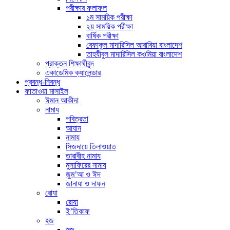
পরীক্ষার ফলাফল
১ম সাময়িক পরীক্ষা
২য় সাময়িক পরীক্ষা
বার্ষিক পরীক্ষা
বেফাকুল মাদারিসিল আরাবিয়া বাংলাদেশ
তাহযীবুল মাদারিসিল কওমিয়া বাংলাদেশ
প্রাক্তন শিক্ষার্থীবৃন্দ
একাডেমিক ক্যালেন্ডার
প্রবন্ধ-নিবন্ধ
ফাতাওয়া মাসাইল
ঈমান আকীদা
নামায
পবিত্রতা
আযান
নামায
সিজদায়ে তিলাওয়াত
তারাবীহ নামায
মুসাফিরের নামায
জুম’আ ও ঈদ
জানাযা ও দাফন
রোযা
রোযা
ই’তিকাফ
হজ
হজ