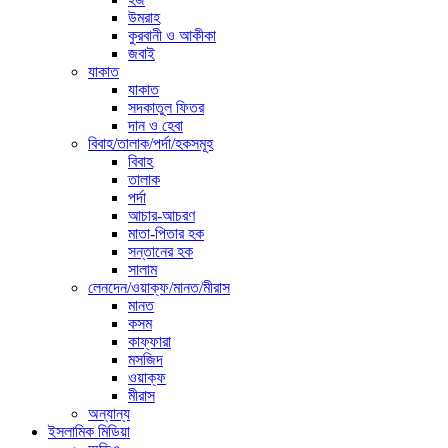
উমরাহ
কুরবানী ও আকীকা
জবাই
যাকাত
যাকাত
সদকাতুল ফিতর
দান ও হেবা
বিবাহ/তালাক/পর্দা/হকসমূহ
বিবাহ
তালাক
পর্দা
আচার-আচরণ
মাতা-পিতার হক
সন্তানের হক
সালাম
লেনদেন/ওয়াক্ফ/মানত/মীরাস
মানত
কসম
কাফ্ফারা
মসজিদ
ওয়াক্ফ
মীরাস
অন্যান্য
ইসলামিক মিডিয়া