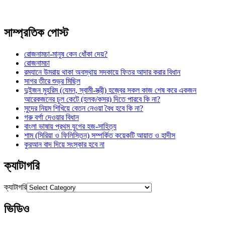
সাম্প্রতিক পোস্ট
রোজনামচা-মানুষ কেন ধোঁকা দেয়?
রোজনামচা
রমযানে উমরায় থাকা অবস্থায় সদকায়ে ফিতর আদার করার বিধান
সাগর তীরে শুভ্র মিছিল
দুইজন মুহরিম (যেমন, স্বামী-স্ত্রী) হজ্বের সকল কাজ শেষ করে একজন
আরেকজনের চুল কেটে (হলক/কসর) দিতে পারবে কি না?
সুদের নিয়ম শিখিয়ে বেতন নেওয়া বৈধ হবে কি না?
গরু বর্গা দেওয়ার বিধান
বাংলা ভাষায় প্রথম যুগের হজ-সাহিত্য
শাম (সিরিয়া ও ফিলিস্তিন) সম্পর্কিত কয়েকটি আয়াত ও হাদীস
কুরআন বাদ দিয়ে সংস্কার হবে না
ক্যাটাগরি
ক্যাটাগরি
ভিডিও