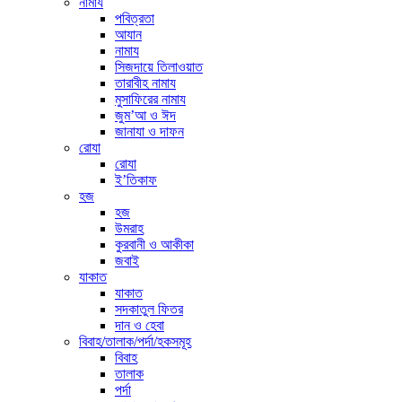
নামায
পবিত্রতা
আযান
নামায
সিজদায়ে তিলাওয়াত
তারাবীহ নামায
মুসাফিরের নামায
জুম’আ ও ঈদ
জানাযা ও দাফন
রোযা
রোযা
ই’তিকাফ
হজ
হজ
উমরাহ
কুরবানী ও আকীকা
জবাই
যাকাত
যাকাত
সদকাতুল ফিতর
দান ও হেবা
বিবাহ/তালাক/পর্দা/হকসমূহ
বিবাহ
তালাক
পর্দা