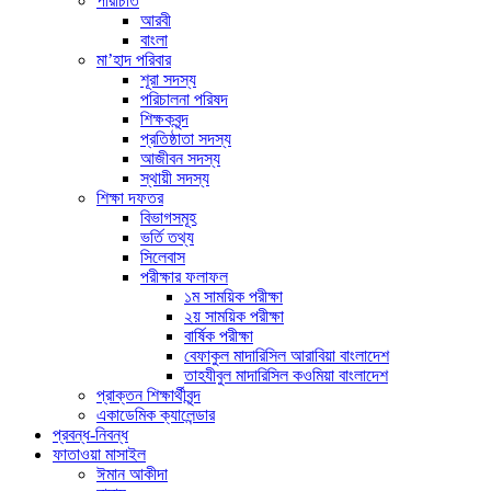
পরিচিতি
আরবী
বাংলা
মা’হাদ পরিবার
শূরা সদস্য
পরিচালনা পরিষদ
শিক্ষকবৃন্দ
প্রতিষ্ঠাতা সদস্য
আজীবন সদস্য
স্থায়ী সদস্য
শিক্ষা দফতর
বিভাগসমূহ
ভর্তি তথ্য
সিলেবাস
পরীক্ষার ফলাফল
১ম সাময়িক পরীক্ষা
২য় সাময়িক পরীক্ষা
বার্ষিক পরীক্ষা
বেফাকুল মাদারিসিল আরাবিয়া বাংলাদেশ
তাহযীবুল মাদারিসিল কওমিয়া বাংলাদেশ
প্রাক্তন শিক্ষার্থীবৃন্দ
একাডেমিক ক্যালেন্ডার
প্রবন্ধ-নিবন্ধ
ফাতাওয়া মাসাইল
ঈমান আকীদা