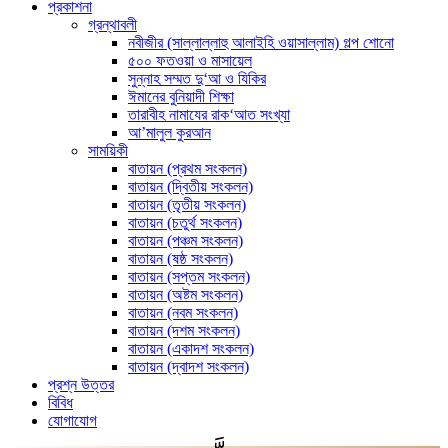
প্রকাশনা
গ্রন্থাবলী
নবীজীর (সাল্লাল্লাহু আলাইহি ওয়াসাল্লাম) গল্প শোনো
৫০০ ফতওয়া ও মাসায়েল
সুন্নাহ সম্মত দু‘আ ও যিকির
ঈমানের বুনিয়াদী শিক্ষা
তারাবীহ নামাযের রাক‘আত সংখ্যা
আ’মালুল কুরআন
সাময়িকী
বাতায়ন (প্রথম সংকলন)
বাতায়ন (দ্বিতীয় সংকলন)
বাতায়ন (তৃতীয় সংকলন)
বাতায়ন (চতুর্থ সংকলন)
বাতায়ন (পঞ্চম সংকলন)
বাতায়ন (ষষ্ঠ সংকলন)
বাতায়ন (সপ্তম সংকলন)
বাতায়ন (অষ্টম সংকলন)
বাতায়ন (নবম সংকলন)
বাতায়ন (দশম সংকলন)
বাতায়ন (একাদশ সংকলন)
বাতায়ন (দ্বাদশ সংকলন)
প্রশ্ন উত্তর
বিবিধ
যোগাযোগ