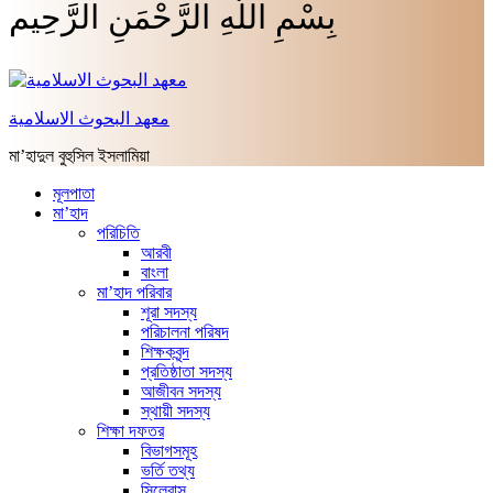
بِسْمِ اللَّهِ الرَّحْمَنِ الرَّحِيم
معهد البحوث الاسلامية
মা’হাদুল বুহুসিল ইসলামিয়া
মূলপাতা
মা’হাদ
পরিচিতি
আরবী
বাংলা
মা’হাদ পরিবার
শূরা সদস্য
পরিচালনা পরিষদ
শিক্ষকবৃন্দ
প্রতিষ্ঠাতা সদস্য
আজীবন সদস্য
স্থায়ী সদস্য
শিক্ষা দফতর
বিভাগসমূহ
ভর্তি তথ্য
সিলেবাস