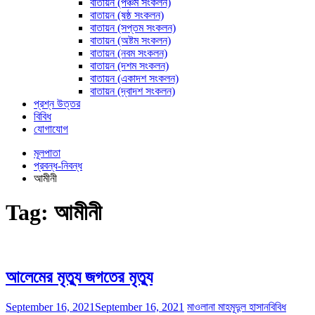
বাতায়ন (পঞ্চম সংকলন)
বাতায়ন (ষষ্ঠ সংকলন)
বাতায়ন (সপ্তম সংকলন)
বাতায়ন (অষ্টম সংকলন)
বাতায়ন (নবম সংকলন)
বাতায়ন (দশম সংকলন)
বাতায়ন (একাদশ সংকলন)
বাতায়ন (দ্বাদশ সংকলন)
প্রশ্ন উত্তর
বিবিধ
যোগাযোগ
মূলপাতা
প্রবন্ধ-নিবন্ধ
আমীনী
Tag:
আমীনী
আলেমের মৃত্যু জগতের মৃত্যু
September 16, 2021
September 16, 2021
মাওলানা মাহমূদুল হাসান
বিবিধ