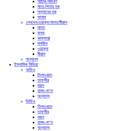
আচার-আচরণ
মাতা-পিতার হক
সন্তানের হক
সালাম
লেনদেন/ওয়াক্ফ/মানত/মীরাস
মানত
কসম
কাফ্ফারা
মসজিদ
ওয়াক্ফ
মীরাস
অন্যান্য
ইসলামিক মিডিয়া
অডিও
তিলাওয়াত
তাফসীর
বয়ান
হামদ-না’ত
অন্যান্য
ভিডিও
তিলাওয়াত
তাফসীর
বয়ান
হামদ-না’ত
অন্যান্য