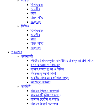
অডিও
তিলাওয়াত
তাফসীর
বয়ান
হামদ-না’ত
অন্যান্য
ভিডিও
তিলাওয়াত
তাফসীর
বয়ান
হামদ-না’ত
অন্যান্য
প্রকাশনা
গ্রন্থাবলী
নবীজীর (সাল্লাল্লাহু আলাইহি ওয়াসাল্লাম) গল্প শোনো
৫০০ ফতওয়া ও মাসায়েল
সুন্নাহ সম্মত দু‘আ ও যিকির
ঈমানের বুনিয়াদী শিক্ষা
তারাবীহ নামাযের রাক‘আত সংখ্যা
আ’মালুল কুরআন
সাময়িকী
বাতায়ন (প্রথম সংকলন)
বাতায়ন (দ্বিতীয় সংকলন)
বাতায়ন (তৃতীয় সংকলন)
বাতায়ন (চতুর্থ সংকলন)