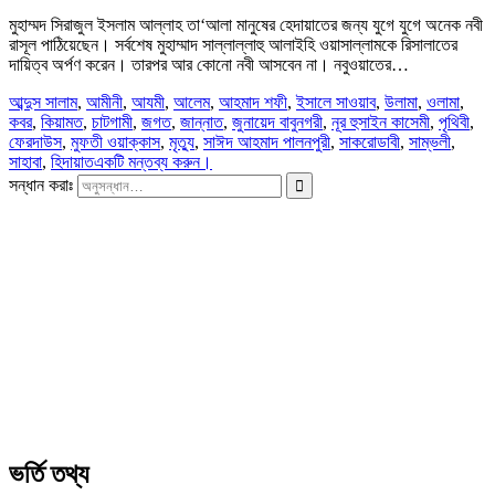
মুহাম্মদ সিরাজুল ইসলাম আল্লাহ তা‘আলা মানুষের হেদায়াতের জন্য যুগে যুগে অনেক নবী
রাসূল পাঠিয়েছেন। সর্বশেষ মুহাম্মাদ সাল্লাল্লাহু আলাইহি ওয়াসাল্লামকে রিসালাতের
দায়িত্ব অর্পণ করেন। তারপর আর কোনো নবী আসবেন না। নবুওয়াতের…
আব্দুস সালাম
,
আমীনী
,
আযমী
,
আলেম
,
আহমাদ শফী
,
ইসালে সাওয়াব
,
উলামা
,
ওলামা
,
কবর
,
কিয়ামত
,
চাটগামী
,
জগত
,
জান্নাত
,
জুনায়েদ বাবুনগরী
,
নূর হুসাইন কাসেমী
,
পৃথিবী
,
ফেরদাউস
,
মুফতী ওয়াক্কাস
,
মৃত্যু
,
সাঈদ আহমাদ পালনপুরী
,
সাকরোডাবী
,
সাম্ভলী
,
সাহাবা
,
হিদায়াত
একটি মন্তব্য করুন।
সন্ধান করাঃ
ভর্তি তথ্য