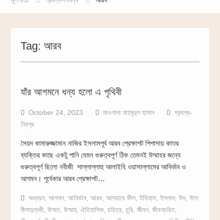
Tag:
আরব
যাঁর আগমনে ধন্য হলো এ পৃথিবী
October 24, 2023
মাওলানা মাহমূদুল হাসান
প্রবন্ধ-
নিবন্ধ
সৈয়দ কামারুজ্জামান নাজির ইসলামপূর্ব আরব প্রেক্ষাপট পিপাসায় কাতর
ব্যক্তির কাছে একটু পানি যেমন গুরুত্বপূর্ণ ঠিক তেমনই উম্মাহর জন্যে
গুরুত্বপূর্ণ ছিলো নবীজী সাল্লাল্লাহু আলাইহি ওয়াসাল্লামের আবির্ভাব ও
আগমন। পূর্বেকার আরব প্রেক্ষাপট…
অধ্যয়ন
,
আগমন
,
আবির্ভাব
,
আরব
,
আসহাবে ফীল
,
ইতিহাস
,
ইসলাম
,
ঈদ
,
ঈদে
মীলাদুন্নবী
,
উম্মত
,
উম্মাহ
,
ঐতিহাসিক
,
চরিত্র
,
চুরি
,
জীবন
,
জীবনচরিত
,