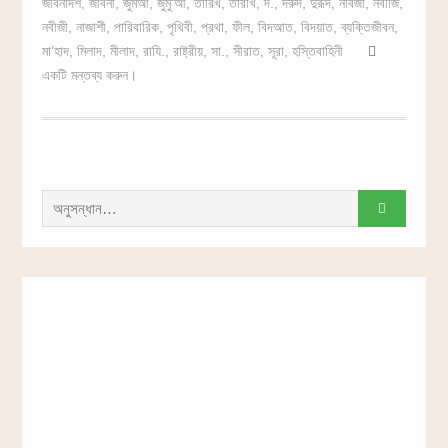
জীবনাদর্শ
,
জীবনী
,
জুমআ
,
জুমু‘আ
,
তারিখ
,
তারীখ
,
দ.
,
দরুদ
,
দুরূদ
,
নবিজী
,
নবীজি
,
নবীজী
,
নাজাশী
,
পারিবারিক
,
পৃথিবী
,
প্রথা
,
ফীল
,
বিদআত
,
বিদয়াত
,
ব্যক্তিজীবন
,
মা’হাদ
,
মিলাদ
,
মীলাদ
,
রাযি.
,
রাষ্ট্রীয়
,
সা.
,
সীরাত
,
সূরা
,
হস্তিবাহিনী
একটি মন্তব্য করুন।
সন্ধান
করাঃ