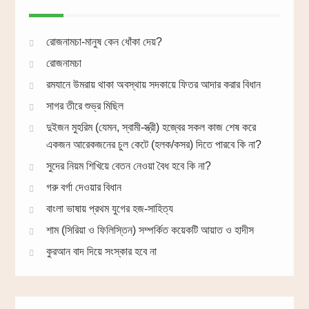
রোজনামচা-মানুষ কেন ধোঁকা দেয়?
রোজনামচা
রমযানে উমরায় থাকা অবস্থায় সদকায়ে ফিতর আদার করার বিধান
সাগর তীরে শুভ্র মিছিল
দুইজন মুহরিম (যেমন, স্বামী-স্ত্রী) হজ্বের সকল কাজ শেষ করে
একজন আরেকজনের চুল কেটে (হলক/কসর) দিতে পারবে কি না?
সুদের নিয়ম শিখিয়ে বেতন নেওয়া বৈধ হবে কি না?
গরু বর্গা দেওয়ার বিধান
বাংলা ভাষায় প্রথম যুগের হজ-সাহিত্য
শাম (সিরিয়া ও ফিলিস্তিন) সম্পর্কিত কয়েকটি আয়াত ও হাদীস
কুরআন বাদ দিয়ে সংস্কার হবে না