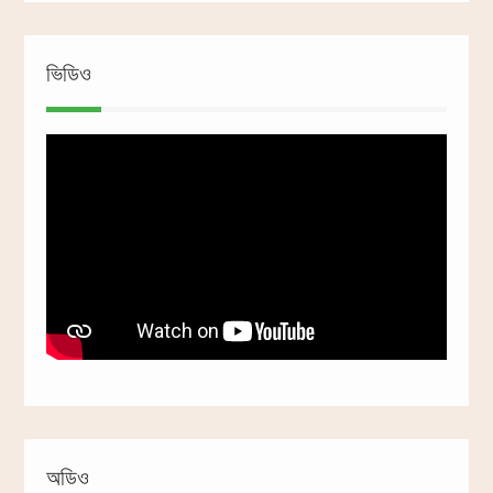
ভিডিও
অডিও