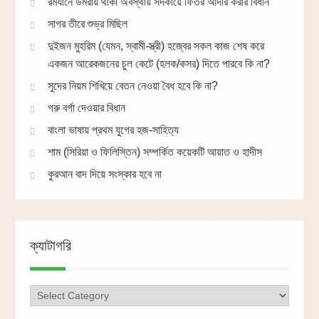
রমযানে উমরায় থাকা অবস্থায় সদকায়ে ফিতর আদার করার বিধান
সাগর তীরে শুভ্র মিছিল
দুইজন মুহরিম (যেমন, স্বামী-স্ত্রী) হজ্বের সকল কাজ শেষ করে
একজন আরেকজনের চুল কেটে (হলক/কসর) দিতে পারবে কি না?
সুদের নিয়ম শিখিয়ে বেতন নেওয়া বৈধ হবে কি না?
গরু বর্গা দেওয়ার বিধান
বাংলা ভাষায় প্রথম যুগের হজ-সাহিত্য
শাম (সিরিয়া ও ফিলিস্তিন) সম্পর্কিত কয়েকটি আয়াত ও হাদীস
কুরআন বাদ দিয়ে সংস্কার হবে না
ক্যাটাগরি
ক্যাটাগরি