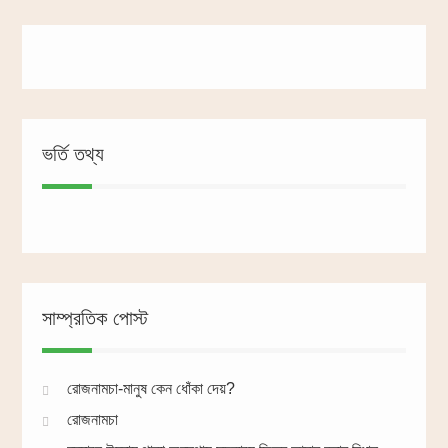
ভর্তি তথ্য
সাম্প্রতিক পোস্ট
রোজনামচা-মানুষ কেন ধোঁকা দেয়?
রোজনামচা