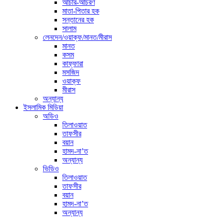
আচার-আচরণ
মাতা-পিতার হক
সন্তানের হক
সালাম
লেনদেন/ওয়াক্ফ/মানত/মীরাস
মানত
কসম
কাফ্ফারা
মসজিদ
ওয়াক্ফ
মীরাস
অন্যান্য
ইসলামিক মিডিয়া
অডিও
তিলাওয়াত
তাফসীর
বয়ান
হামদ-না’ত
অন্যান্য
ভিডিও
তিলাওয়াত
তাফসীর
বয়ান
হামদ-না’ত
অন্যান্য