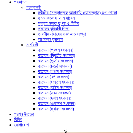
প্রকাশনা
গ্রন্থাবলী
নবীজীর (সাল্লাল্লাহু আলাইহি ওয়াসাল্লাম) গল্প শোনো
৫০০ ফতওয়া ও মাসায়েল
সুন্নাহ সম্মত দু‘আ ও যিকির
ঈমানের বুনিয়াদী শিক্ষা
তারাবীহ নামাযের রাক‘আত সংখ্যা
আ’মালুল কুরআন
সাময়িকী
বাতায়ন (প্রথম সংকলন)
বাতায়ন (দ্বিতীয় সংকলন)
বাতায়ন (তৃতীয় সংকলন)
বাতায়ন (চতুর্থ সংকলন)
বাতায়ন (পঞ্চম সংকলন)
বাতায়ন (ষষ্ঠ সংকলন)
বাতায়ন (সপ্তম সংকলন)
বাতায়ন (অষ্টম সংকলন)
বাতায়ন (নবম সংকলন)
বাতায়ন (দশম সংকলন)
বাতায়ন (একাদশ সংকলন)
বাতায়ন (দ্বাদশ সংকলন)
প্রশ্ন উত্তর
বিবিধ
যোগাযোগ