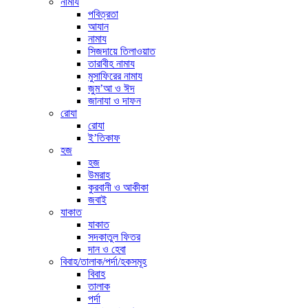
নামায
পবিত্রতা
আযান
নামায
সিজদায়ে তিলাওয়াত
তারাবীহ নামায
মুসাফিরের নামায
জুম’আ ও ঈদ
জানাযা ও দাফন
রোযা
রোযা
ই’তিকাফ
হজ
হজ
উমরাহ
কুরবানী ও আকীকা
জবাই
যাকাত
যাকাত
সদকাতুল ফিতর
দান ও হেবা
বিবাহ/তালাক/পর্দা/হকসমূহ
বিবাহ
তালাক
পর্দা