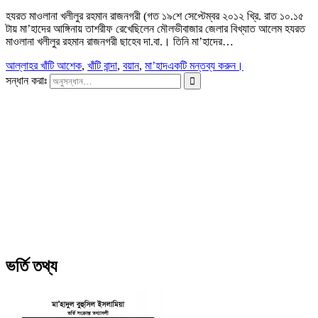
হযরত মাওলানা খলীলুর রহমান রাজনগরী (গত ১৯শে সেপ্টেম্বর ২০১২ খ্রি. রাত ১০.১৫
টায় মা’হাদের আঙ্গিনায় তাশরীফ রেখেছিলেন মৌলভীবাজার জেলার বিখ্যাত আলেম হযরত
মাওলানা খলীলুর রহমান রাজনগরী ছাহেব দা.বা.। তিনি মা’হাদের…
আল্লাহর খাঁটি আশেক
,
খাঁটি বান্দা
,
বয়ান
,
মা’হাদ
একটি মন্তব্য করুন।
সন্ধান করাঃ
ভর্তি তথ্য