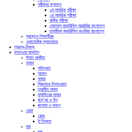
পরীক্ষার ফলাফল
১ম সাময়িক পরীক্ষা
২য় সাময়িক পরীক্ষা
বার্ষিক পরীক্ষা
বেফাকুল মাদারিসিল আরাবিয়া বাংলাদেশ
তাহযীবুল মাদারিসিল কওমিয়া বাংলাদেশ
প্রাক্তন শিক্ষার্থীবৃন্দ
একাডেমিক ক্যালেন্ডার
প্রবন্ধ-নিবন্ধ
ফাতাওয়া মাসাইল
ঈমান আকীদা
নামায
পবিত্রতা
আযান
নামায
সিজদায়ে তিলাওয়াত
তারাবীহ নামায
মুসাফিরের নামায
জুম’আ ও ঈদ
জানাযা ও দাফন
রোযা
রোযা
ই’তিকাফ
হজ
হজ