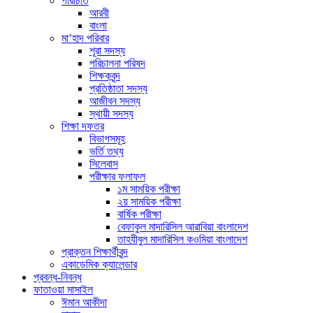
পরিচিতি
আরবী
বাংলা
মা’হাদ পরিবার
শূরা সদস্য
পরিচালনা পরিষদ
শিক্ষকবৃন্দ
প্রতিষ্ঠাতা সদস্য
আজীবন সদস্য
স্থায়ী সদস্য
শিক্ষা দফতর
বিভাগসমূহ
ভর্তি তথ্য
সিলেবাস
পরীক্ষার ফলাফল
১ম সাময়িক পরীক্ষা
২য় সাময়িক পরীক্ষা
বার্ষিক পরীক্ষা
বেফাকুল মাদারিসিল আরাবিয়া বাংলাদেশ
তাহযীবুল মাদারিসিল কওমিয়া বাংলাদেশ
প্রাক্তন শিক্ষার্থীবৃন্দ
একাডেমিক ক্যালেন্ডার
প্রবন্ধ-নিবন্ধ
ফাতাওয়া মাসাইল
ঈমান আকীদা