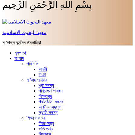
بِسْمِ اللَّهِ الرَّحْمَنِ الرَّحِيم
معهد البحوث الاسلامية
মা’হাদুল বুহুসিল ইসলামিয়া
মূলপাতা
মা’হাদ
পরিচিতি
আরবী
বাংলা
মা’হাদ পরিবার
শূরা সদস্য
পরিচালনা পরিষদ
শিক্ষকবৃন্দ
প্রতিষ্ঠাতা সদস্য
আজীবন সদস্য
স্থায়ী সদস্য
শিক্ষা দফতর
বিভাগসমূহ
ভর্তি তথ্য
সিলেবাস