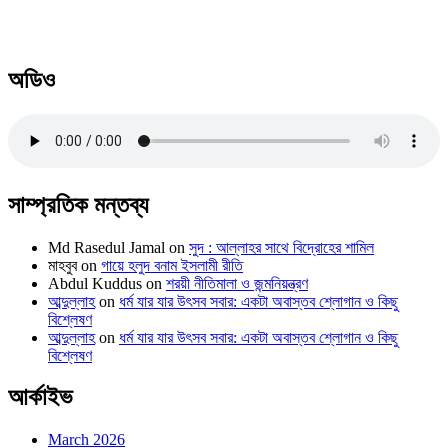
অডিও
সাম্প্রতিক মন্তব্য
Md Rasedul Jamal
on
সুদ : আল্লাহর সাথে বিদ্রোহের শামিল
মাহবুব
on
গায়ে হলুদ বনাম ইসলামী রীতি
Abdul Kuddus
on
শরয়ী নীতিমালা ও জন্মনিয়ন্ত্রণ
আব্দুল্লাহ
on
ধর্ম যার যার উৎসব সবার: একটা অবাস্তব শ্লোগান ও কিছু
বিশ্লেষণ
আব্দুল্লাহ
on
ধর্ম যার যার উৎসব সবার: একটা অবাস্তব শ্লোগান ও কিছু
বিশ্লেষণ
আর্কাইভ
March 2026