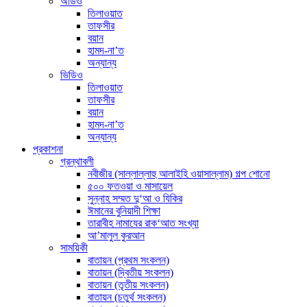
অডিও
তিলাওয়াত
তাফসীর
বয়ান
হামদ-না’ত
অন্যান্য
ভিডিও
তিলাওয়াত
তাফসীর
বয়ান
হামদ-না’ত
অন্যান্য
প্রকাশনা
গ্রন্থাবলী
নবীজীর (সাল্লাল্লাহু আলাইহি ওয়াসাল্লাম) গল্প শোনো
৫০০ ফতওয়া ও মাসায়েল
সুন্নাহ সম্মত দু‘আ ও যিকির
ঈমানের বুনিয়াদী শিক্ষা
তারাবীহ নামাযের রাক‘আত সংখ্যা
আ’মালুল কুরআন
সাময়িকী
বাতায়ন (প্রথম সংকলন)
বাতায়ন (দ্বিতীয় সংকলন)
বাতায়ন (তৃতীয় সংকলন)
বাতায়ন (চতুর্থ সংকলন)