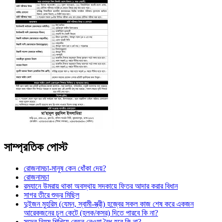
সাম্প্রতিক পোস্ট
রোজনামচা-মানুষ কেন ধোঁকা দেয়?
রোজনামচা
রমযানে উমরায় থাকা অবস্থায় সদকায়ে ফিতর আদার করার বিধান
সাগর তীরে শুভ্র মিছিল
দুইজন মুহরিম (যেমন, স্বামী-স্ত্রী) হজ্বের সকল কাজ শেষ করে একজন
আরেকজনের চুল কেটে (হলক/কসর) দিতে পারবে কি না?
সুদের নিয়ম শিখিয়ে বেতন নেওয়া বৈধ হবে কি না?