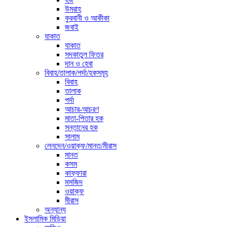
উমরাহ
কুরবানী ও আকীকা
জবাই
যাকাত
যাকাত
সদকাতুল ফিতর
দান ও হেবা
বিবাহ/তালাক/পর্দা/হকসমূহ
বিবাহ
তালাক
পর্দা
আচার-আচরণ
মাতা-পিতার হক
সন্তানের হক
সালাম
লেনদেন/ওয়াক্ফ/মানত/মীরাস
মানত
কসম
কাফ্ফারা
মসজিদ
ওয়াক্ফ
মীরাস
অন্যান্য
ইসলামিক মিডিয়া