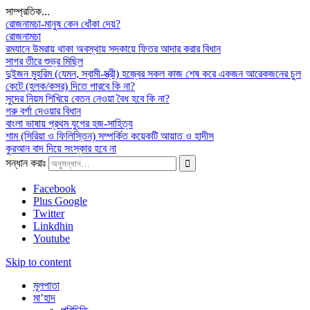
সাম্প্রতিক...
রোজনামচা-মানুষ কেন ধোঁকা দেয়?
রোজনামচা
রমযানে উমরায় থাকা অবস্থায় সদকায়ে ফিতর আদার করার বিধান
সাগর তীরে শুভ্র মিছিল
দুইজন মুহরিম (যেমন, স্বামী-স্ত্রী) হজ্বের সকল কাজ শেষ করে একজন আরেকজনের চুল
কেটে (হলক/কসর) দিতে পারবে কি না?
সুদের নিয়ম শিখিয়ে বেতন নেওয়া বৈধ হবে কি না?
গরু বর্গা দেওয়ার বিধান
বাংলা ভাষায় প্রথম যুগের হজ-সাহিত্য
শাম (সিরিয়া ও ফিলিস্তিন) সম্পর্কিত কয়েকটি আয়াত ও হাদীস
কুরআন বাদ দিয়ে সংস্কার হবে না
সন্ধান করাঃ
Facebook
Plus Google
Twitter
Linkdhin
Youtube
Skip to content
মূলপাতা
মা’হাদ