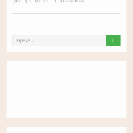
মুহাররম
,
সূচনা
,
হিজরী সাল
একটি মন্তব্য করুন।
সন্ধান
করাঃ