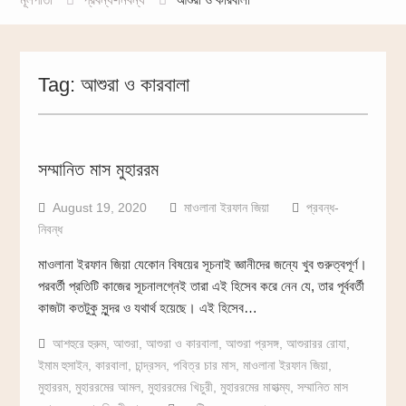
Tag:
আশুরা ও কারবালা
সম্মানিত মাস মুহাররম
August 19, 2020
মাওলানা ইরফান জিয়া
প্রবন্ধ-
নিবন্ধ
মাওলানা ইরফান জিয়া যেকোন বিষয়ের সূচনাই জ্ঞানীদের জন্যে খুব গুরুত্বপূর্ণ।
পরবর্তী প্রতিটি কাজের সূচনালগ্নেই তারা এই হিসেব করে নেন যে, তার পূর্ববর্তী
কাজটা কতটুকু সুন্দর ও যথার্থ হয়েছে। এই হিসেব…
আশহুরে হুরুম
,
আশুরা
,
আশুরা ও কারবালা
,
আশুরা প্রসঙ্গ
,
আশুরারর রোযা
,
ইমাম হুসাইন
,
কারবালা
,
চান্দ্রসন
,
পবিত্র চার মাস
,
মাওলানা ইরফান জিয়া
,
মুহাররম
,
মুহাররমের আমল
,
মুহাররমের খিচুরী
,
মুহাররমের মাহাত্ম্য
,
সম্মানিত মাস