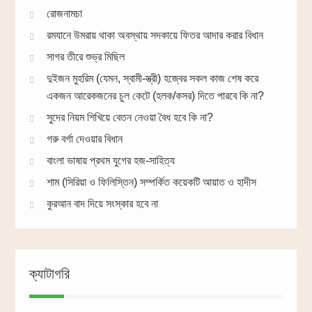
রোজনামচা
রমযানে উমরায় থাকা অবস্থায় সদকায়ে ফিতর আদার করার বিধান
সাগর তীরে শুভ্র মিছিল
দুইজন মুহরিম (যেমন, স্বামী-স্ত্রী) হজ্বের সকল কাজ শেষ করে
একজন আরেকজনের চুল কেটে (হলক/কসর) দিতে পারবে কি না?
সুদের নিয়ম শিখিয়ে বেতন নেওয়া বৈধ হবে কি না?
গরু বর্গা দেওয়ার বিধান
বাংলা ভাষায় প্রথম যুগের হজ-সাহিত্য
শাম (সিরিয়া ও ফিলিস্তিন) সম্পর্কিত কয়েকটি আয়াত ও হাদীস
কুরআন বাদ দিয়ে সংস্কার হবে না
ক্যাটাগরি