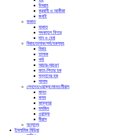
উমরাহ
কুরবানী ও আকীকা
জবাই
যাকাত
যাকাত
সদকাতুল ফিতর
দান ও হেবা
বিবাহ/তালাক/পর্দা/হকসমূহ
বিবাহ
তালাক
পর্দা
আচার-আচরণ
মাতা-পিতার হক
সন্তানের হক
সালাম
লেনদেন/ওয়াক্ফ/মানত/মীরাস
মানত
কসম
কাফ্ফারা
মসজিদ
ওয়াক্ফ
মীরাস
অন্যান্য
ইসলামিক মিডিয়া