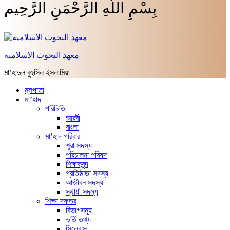
بِسْمِ اللَّهِ الرَّحْمَنِ الرَّحِيم
معهد البحوث الاسلامية
মা’হাদুল বুহুসিল ইসলামিয়া
মূলপাতা
মা’হাদ
পরিচিতি
আরবী
বাংলা
মা’হাদ পরিবার
শূরা সদস্য
পরিচালনা পরিষদ
শিক্ষকবৃন্দ
প্রতিষ্ঠাতা সদস্য
আজীবন সদস্য
স্থায়ী সদস্য
শিক্ষা দফতর
বিভাগসমূহ
ভর্তি তথ্য
সিলেবাস