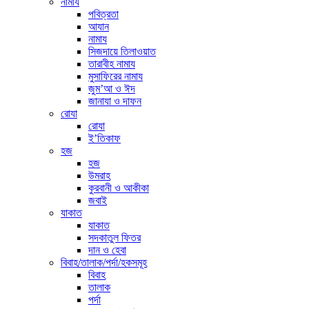
নামায
পবিত্রতা
আযান
নামায
সিজদায়ে তিলাওয়াত
তারাবীহ নামায
মুসাফিরের নামায
জুম’আ ও ঈদ
জানাযা ও দাফন
রোযা
রোযা
ই’তিকাফ
হজ
হজ
উমরাহ
কুরবানী ও আকীকা
জবাই
যাকাত
যাকাত
সদকাতুল ফিতর
দান ও হেবা
বিবাহ/তালাক/পর্দা/হকসমূহ
বিবাহ
তালাক
পর্দা