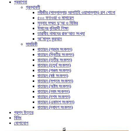
প্রকাশনা
গ্রন্থাবলী
নবীজীর (সাল্লাল্লাহু আলাইহি ওয়াসাল্লাম) গল্প শোনো
৫০০ ফতওয়া ও মাসায়েল
সুন্নাহ সম্মত দু‘আ ও যিকির
ঈমানের বুনিয়াদী শিক্ষা
তারাবীহ নামাযের রাক‘আত সংখ্যা
আ’মালুল কুরআন
সাময়িকী
বাতায়ন (প্রথম সংকলন)
বাতায়ন (দ্বিতীয় সংকলন)
বাতায়ন (তৃতীয় সংকলন)
বাতায়ন (চতুর্থ সংকলন)
বাতায়ন (পঞ্চম সংকলন)
বাতায়ন (ষষ্ঠ সংকলন)
বাতায়ন (সপ্তম সংকলন)
বাতায়ন (অষ্টম সংকলন)
বাতায়ন (নবম সংকলন)
বাতায়ন (দশম সংকলন)
বাতায়ন (একাদশ সংকলন)
বাতায়ন (দ্বাদশ সংকলন)
প্রশ্ন উত্তর
বিবিধ
যোগাযোগ