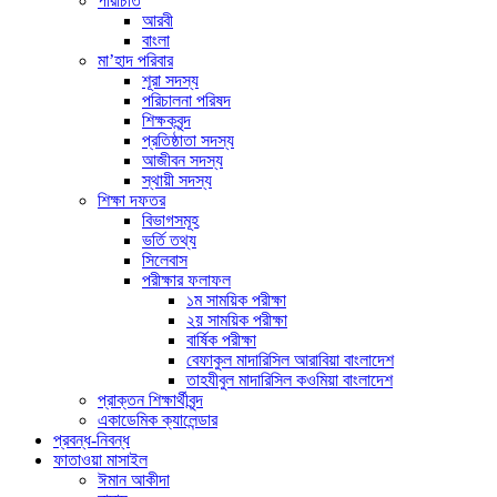
পরিচিতি
আরবী
বাংলা
মা’হাদ পরিবার
শূরা সদস্য
পরিচালনা পরিষদ
শিক্ষকবৃন্দ
প্রতিষ্ঠাতা সদস্য
আজীবন সদস্য
স্থায়ী সদস্য
শিক্ষা দফতর
বিভাগসমূহ
ভর্তি তথ্য
সিলেবাস
পরীক্ষার ফলাফল
১ম সাময়িক পরীক্ষা
২য় সাময়িক পরীক্ষা
বার্ষিক পরীক্ষা
বেফাকুল মাদারিসিল আরাবিয়া বাংলাদেশ
তাহযীবুল মাদারিসিল কওমিয়া বাংলাদেশ
প্রাক্তন শিক্ষার্থীবৃন্দ
একাডেমিক ক্যালেন্ডার
প্রবন্ধ-নিবন্ধ
ফাতাওয়া মাসাইল
ঈমান আকীদা