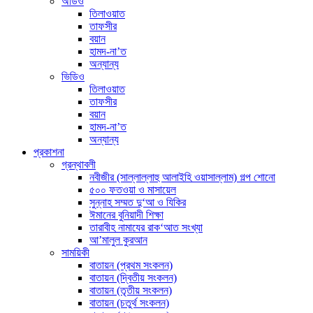
অডিও
তিলাওয়াত
তাফসীর
বয়ান
হামদ-না’ত
অন্যান্য
ভিডিও
তিলাওয়াত
তাফসীর
বয়ান
হামদ-না’ত
অন্যান্য
প্রকাশনা
গ্রন্থাবলী
নবীজীর (সাল্লাল্লাহু আলাইহি ওয়াসাল্লাম) গল্প শোনো
৫০০ ফতওয়া ও মাসায়েল
সুন্নাহ সম্মত দু‘আ ও যিকির
ঈমানের বুনিয়াদী শিক্ষা
তারাবীহ নামাযের রাক‘আত সংখ্যা
আ’মালুল কুরআন
সাময়িকী
বাতায়ন (প্রথম সংকলন)
বাতায়ন (দ্বিতীয় সংকলন)
বাতায়ন (তৃতীয় সংকলন)
বাতায়ন (চতুর্থ সংকলন)