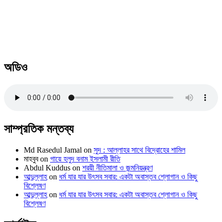
অডিও
সাম্প্রতিক মন্তব্য
Md Rasedul Jamal
on
সুদ : আল্লাহর সাথে বিদ্রোহের শামিল
মাহবুব
on
গায়ে হলুদ বনাম ইসলামী রীতি
Abdul Kuddus
on
শরয়ী নীতিমালা ও জন্মনিয়ন্ত্রণ
আব্দুল্লাহ
on
ধর্ম যার যার উৎসব সবার: একটা অবাস্তব শ্লোগান ও কিছু
বিশ্লেষণ
আব্দুল্লাহ
on
ধর্ম যার যার উৎসব সবার: একটা অবাস্তব শ্লোগান ও কিছু
বিশ্লেষণ