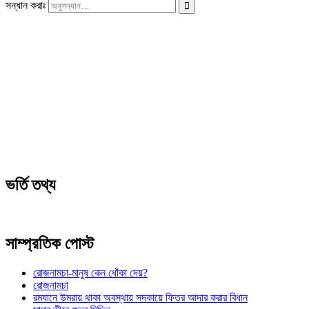
সন্ধান করাঃ
ভর্তি তথ্য
সাম্প্রতিক পোস্ট
রোজনামচা-মানুষ কেন ধোঁকা দেয়?
রোজনামচা
রমযানে উমরায় থাকা অবস্থায় সদকায়ে ফিতর আদার করার বিধান