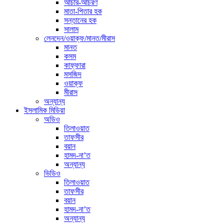
আচার-আচরণ
মাতা-পিতার হক
সন্তানের হক
সালাম
লেনদেন/ওয়াক্ফ/মানত/মীরাস
মানত
কসম
কাফ্ফারা
মসজিদ
ওয়াক্ফ
মীরাস
অন্যান্য
ইসলামিক মিডিয়া
অডিও
তিলাওয়াত
তাফসীর
বয়ান
হামদ-না’ত
অন্যান্য
ভিডিও
তিলাওয়াত
তাফসীর
বয়ান
হামদ-না’ত
অন্যান্য