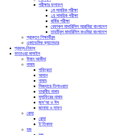
পরীক্ষার ফলাফল
১ম সাময়িক পরীক্ষা
২য় সাময়িক পরীক্ষা
বার্ষিক পরীক্ষা
বেফাকুল মাদারিসিল আরাবিয়া বাংলাদেশ
তাহযীবুল মাদারিসিল কওমিয়া বাংলাদেশ
প্রাক্তন শিক্ষার্থীবৃন্দ
একাডেমিক ক্যালেন্ডার
প্রবন্ধ-নিবন্ধ
ফাতাওয়া মাসাইল
ঈমান আকীদা
নামায
পবিত্রতা
আযান
নামায
সিজদায়ে তিলাওয়াত
তারাবীহ নামায
মুসাফিরের নামায
জুম’আ ও ঈদ
জানাযা ও দাফন
রোযা
রোযা
ই’তিকাফ
হজ
হজ