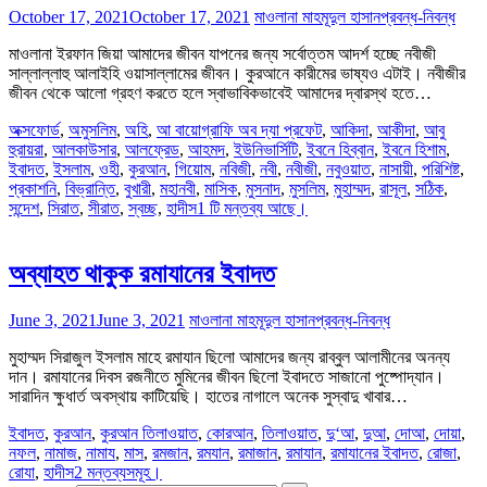
October 17, 2021
October 17, 2021
মাওলানা মাহমূদুল হাসান
প্রবন্ধ-নিবন্ধ
মাওলানা ইরফান জিয়া আমাদের জীবন যাপনের জন্য সর্বোত্তম আদর্শ হচ্ছে নবীজী
সাল্লাল্লাহু আলাইহি ওয়াসাল্লামের জীবন। কুরআনে কারীমের ভাষ্যও এটাই। নবীজীর
জীবন থেকে আলো গ্রহণ করতে হলে স্বাভাবিকভাবেই আমাদের দ্বারস্থ হতে…
অক্সফোর্ড
,
অমুসলিম
,
অহি
,
আ বায়োগ্রাফি অব দ্যা প্রফেট
,
আকিদা
,
আকীদা
,
আবু
হুরায়রা
,
আলকাউসার
,
আলফ্রেড
,
আহমদ
,
ইউনিভার্সিটি
,
ইবনে হিব্বান
,
ইবনে হিশাম
,
ইবাদত
,
ইসলাম
,
ওহী
,
কুরআন
,
গিয়োম
,
নবিজী
,
নবী
,
নবীজী
,
নবুওয়াত
,
নাসায়ী
,
পরিশিষ্ট
,
প্রকাশনি
,
বিভ্রান্তি
,
বুখারী
,
মহানবী
,
মাসিক
,
মুসনাদ
,
মুসলিম
,
মুহাম্মদ
,
রাসূল
,
সঠিক
,
সন্দেশ
,
সিরাত
,
সীরাত
,
স্বচ্ছ
,
হাদীস
1 টি মন্তব্য আছে।
অব্যাহত থাকুক রমাযানের ইবাদত
June 3, 2021
June 3, 2021
মাওলানা মাহমূদুল হাসান
প্রবন্ধ-নিবন্ধ
মুহাম্মদ সিরাজুল ইসলাম মাহে রমাযান ছিলো আমাদের জন্য রাব্বুল আলামীনের অনন্য
দান। রমাযানের দিবস রজনীতে মুমিনের জীবন ছিলো ইবাদতে সাজানো পুষ্পোদ্যান।
সারাদিন ক্ষুধার্ত অবস্থায় কাটিয়েছি। হাতের নাগালে অনেক সুস্বাদু খাবার…
ইবাদত
,
কুরআন
,
কুরআন তিলাওয়াত
,
কোরআন
,
তিলাওয়াত
,
দু‘আ
,
দুআ
,
দোআ
,
দোয়া
,
নফল
,
নামাজ
,
নামায
,
মাস
,
রমজান
,
রমযান
,
রমাজান
,
রমাযান
,
রমাযানের ইবাদত
,
রোজা
,
রোযা
,
হাদীস
2 মন্তব্যসমূহ।