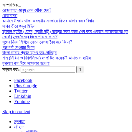
সাম্প্রতিক...
রোজনামচা-মানুষ কেন ধোঁকা দেয়?
রোজনামচা
রমযানে উমরায় থাকা অবস্থায় সদকায়ে ফিতর আদার করার বিধান
সাগর তীরে শুভ্র মিছিল
দুইজন মুহরিম (যেমন, স্বামী-স্ত্রী) হজ্বের সকল কাজ শেষ করে একজন আরেকজনের চুল
কেটে (হলক/কসর) দিতে পারবে কি না?
সুদের নিয়ম শিখিয়ে বেতন নেওয়া বৈধ হবে কি না?
গরু বর্গা দেওয়ার বিধান
বাংলা ভাষায় প্রথম যুগের হজ-সাহিত্য
শাম (সিরিয়া ও ফিলিস্তিন) সম্পর্কিত কয়েকটি আয়াত ও হাদীস
কুরআন বাদ দিয়ে সংস্কার হবে না
সন্ধান করাঃ
Facebook
Plus Google
Twitter
Linkdhin
Youtube
Skip to content
মূলপাতা
মা’হাদ