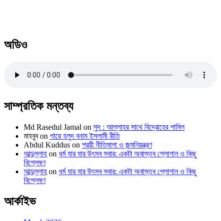
অডিও
সাম্প্রতিক মন্তব্য
Md Rasedul Jamal
on
সুদ : আল্লাহর সাথে বিদ্রোহের শামিল
মাহবুব
on
গায়ে হলুদ বনাম ইসলামী রীতি
Abdul Kuddus
on
শরয়ী নীতিমালা ও জন্মনিয়ন্ত্রণ
আব্দুল্লাহ
on
ধর্ম যার যার উৎসব সবার: একটা অবাস্তব শ্লোগান ও কিছু
বিশ্লেষণ
আব্দুল্লাহ
on
ধর্ম যার যার উৎসব সবার: একটা অবাস্তব শ্লোগান ও কিছু
বিশ্লেষণ
আর্কাইভ