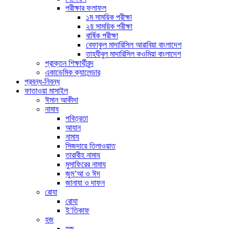
পরীক্ষার ফলাফল
১ম সাময়িক পরীক্ষা
২য় সাময়িক পরীক্ষা
বার্ষিক পরীক্ষা
বেফাকুল মাদারিসিল আরাবিয়া বাংলাদেশ
তাহযীবুল মাদারিসিল কওমিয়া বাংলাদেশ
প্রাক্তন শিক্ষার্থীবৃন্দ
একাডেমিক ক্যালেন্ডার
প্রবন্ধ-নিবন্ধ
ফাতাওয়া মাসাইল
ঈমান আকীদা
নামায
পবিত্রতা
আযান
নামায
সিজদায়ে তিলাওয়াত
তারাবীহ নামায
মুসাফিরের নামায
জুম’আ ও ঈদ
জানাযা ও দাফন
রোযা
রোযা
ই’তিকাফ
হজ
হজ