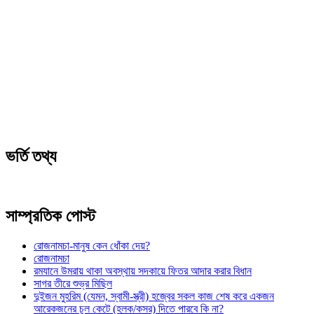
ভর্তি তথ্য
সাম্প্রতিক পোস্ট
রোজনামচা-মানুষ কেন ধোঁকা দেয়?
রোজনামচা
রমযানে উমরায় থাকা অবস্থায় সদকায়ে ফিতর আদার করার বিধান
সাগর তীরে শুভ্র মিছিল
দুইজন মুহরিম (যেমন, স্বামী-স্ত্রী) হজ্বের সকল কাজ শেষ করে একজন
আরেকজনের চুল কেটে (হলক/কসর) দিতে পারবে কি না?