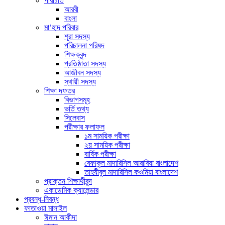
পরিচিতি
আরবী
বাংলা
মা’হাদ পরিবার
শূরা সদস্য
পরিচালনা পরিষদ
শিক্ষকবৃন্দ
প্রতিষ্ঠাতা সদস্য
আজীবন সদস্য
স্থায়ী সদস্য
শিক্ষা দফতর
বিভাগসমূহ
ভর্তি তথ্য
সিলেবাস
পরীক্ষার ফলাফল
১ম সাময়িক পরীক্ষা
২য় সাময়িক পরীক্ষা
বার্ষিক পরীক্ষা
বেফাকুল মাদারিসিল আরাবিয়া বাংলাদেশ
তাহযীবুল মাদারিসিল কওমিয়া বাংলাদেশ
প্রাক্তন শিক্ষার্থীবৃন্দ
একাডেমিক ক্যালেন্ডার
প্রবন্ধ-নিবন্ধ
ফাতাওয়া মাসাইল
ঈমান আকীদা