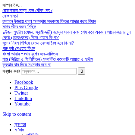
সাম্প্রতিক...
রোজনামচা-মানুষ কেন ধোঁকা দেয়?
রোজনামচা
রমযানে উমরায় থাকা অবস্থায় সদকায়ে ফিতর আদার করার বিধান
সাগর তীরে শুভ্র মিছিল
দুইজন মুহরিম (যেমন, স্বামী-স্ত্রী) হজ্বের সকল কাজ শেষ করে একজন আরেকজনের চুল
কেটে (হলক/কসর) দিতে পারবে কি না?
সুদের নিয়ম শিখিয়ে বেতন নেওয়া বৈধ হবে কি না?
গরু বর্গা দেওয়ার বিধান
বাংলা ভাষায় প্রথম যুগের হজ-সাহিত্য
শাম (সিরিয়া ও ফিলিস্তিন) সম্পর্কিত কয়েকটি আয়াত ও হাদীস
কুরআন বাদ দিয়ে সংস্কার হবে না
সন্ধান করাঃ
Facebook
Plus Google
Twitter
Linkdhin
Youtube
Skip to content
মূলপাতা
মা’হাদ