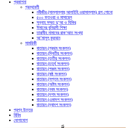
প্রকাশনা
গ্রন্থাবলী
নবীজীর (সাল্লাল্লাহু আলাইহি ওয়াসাল্লাম) গল্প শোনো
৫০০ ফতওয়া ও মাসায়েল
সুন্নাহ সম্মত দু‘আ ও যিকির
ঈমানের বুনিয়াদী শিক্ষা
তারাবীহ নামাযের রাক‘আত সংখ্যা
আ’মালুল কুরআন
সাময়িকী
বাতায়ন (প্রথম সংকলন)
বাতায়ন (দ্বিতীয় সংকলন)
বাতায়ন (তৃতীয় সংকলন)
বাতায়ন (চতুর্থ সংকলন)
বাতায়ন (পঞ্চম সংকলন)
বাতায়ন (ষষ্ঠ সংকলন)
বাতায়ন (সপ্তম সংকলন)
বাতায়ন (অষ্টম সংকলন)
বাতায়ন (নবম সংকলন)
বাতায়ন (দশম সংকলন)
বাতায়ন (একাদশ সংকলন)
বাতায়ন (দ্বাদশ সংকলন)
প্রশ্ন উত্তর
বিবিধ
যোগাযোগ