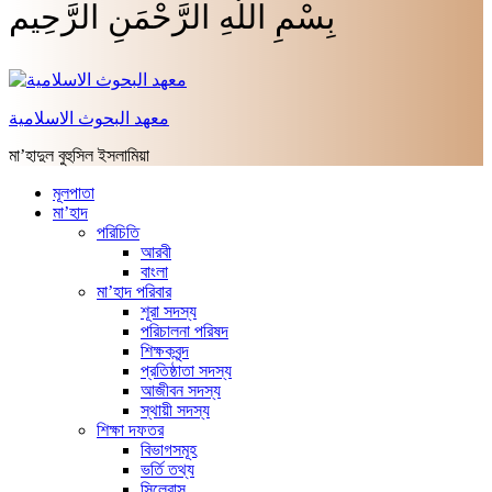
بِسْمِ اللَّهِ الرَّحْمَنِ الرَّحِيم
معهد البحوث الاسلامية
মা’হাদুল বুহুসিল ইসলামিয়া
মূলপাতা
মা’হাদ
পরিচিতি
আরবী
বাংলা
মা’হাদ পরিবার
শূরা সদস্য
পরিচালনা পরিষদ
শিক্ষকবৃন্দ
প্রতিষ্ঠাতা সদস্য
আজীবন সদস্য
স্থায়ী সদস্য
শিক্ষা দফতর
বিভাগসমূহ
ভর্তি তথ্য
সিলেবাস