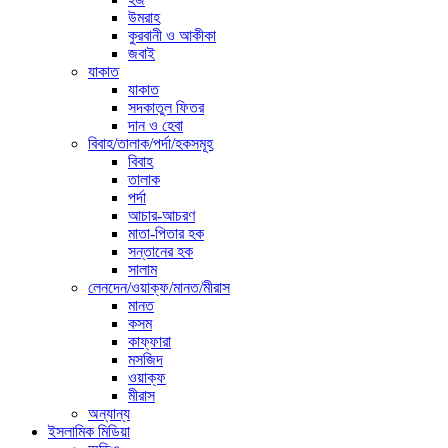
উমরাহ
কুরবানী ও আকীকা
জবাই
যাকাত
যাকাত
সদকাতুল ফিতর
দান ও হেবা
বিবাহ/তালাক/পর্দা/হকসমূহ
বিবাহ
তালাক
পর্দা
আচার-আচরণ
মাতা-পিতার হক
সন্তানের হক
সালাম
লেনদেন/ওয়াক্ফ/মানত/মীরাস
মানত
কসম
কাফ্ফারা
মসজিদ
ওয়াক্ফ
মীরাস
অন্যান্য
ইসলামিক মিডিয়া