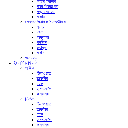
আচার-আচরণ
মাতা-পিতার হক
সন্তানের হক
সালাম
লেনদেন/ওয়াক্ফ/মানত/মীরাস
মানত
কসম
কাফ্ফারা
মসজিদ
ওয়াক্ফ
মীরাস
অন্যান্য
ইসলামিক মিডিয়া
অডিও
তিলাওয়াত
তাফসীর
বয়ান
হামদ-না’ত
অন্যান্য
ভিডিও
তিলাওয়াত
তাফসীর
বয়ান
হামদ-না’ত
অন্যান্য