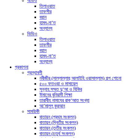
অডিও
তিলাওয়াত
তাফসীর
বয়ান
হামদ-না’ত
অন্যান্য
ভিডিও
তিলাওয়াত
তাফসীর
বয়ান
হামদ-না’ত
অন্যান্য
প্রকাশনা
গ্রন্থাবলী
নবীজীর (সাল্লাল্লাহু আলাইহি ওয়াসাল্লাম) গল্প শোনো
৫০০ ফতওয়া ও মাসায়েল
সুন্নাহ সম্মত দু‘আ ও যিকির
ঈমানের বুনিয়াদী শিক্ষা
তারাবীহ নামাযের রাক‘আত সংখ্যা
আ’মালুল কুরআন
সাময়িকী
বাতায়ন (প্রথম সংকলন)
বাতায়ন (দ্বিতীয় সংকলন)
বাতায়ন (তৃতীয় সংকলন)
বাতায়ন (চতুর্থ সংকলন)