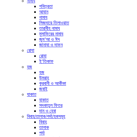
নামায
পবিত্রতা
আযান
নামায
সিজদায়ে তিলাওয়াত
তারাবীহ নামায
মুসাফিরের নামায
জুম’আ ও ঈদ
জানাযা ও দাফন
রোযা
রোযা
ই’তিকাফ
হজ
হজ
উমরাহ
কুরবানী ও আকীকা
জবাই
যাকাত
যাকাত
সদকাতুল ফিতর
দান ও হেবা
বিবাহ/তালাক/পর্দা/হকসমূহ
বিবাহ
তালাক
পর্দা