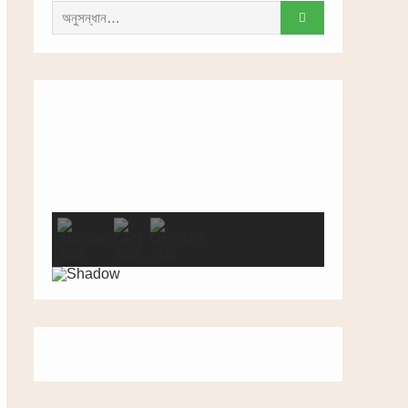
সন্ধান
করাঃ