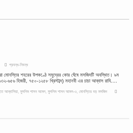
প্রবন্ধ-নিবন্ধ
িয়া মোনস্তির শহরের উপকণ্ঠে সমুদ্রের কোর ঘেঁষে মসজিদটি অবস্থিত। ৯ম
 (১৩২-৬৫৬ হিজরী, ৭৫০-১২৫৮ খ্রিস্টাব্দ) মহানবী এর চাচা আব্বাস রাযি.…
ে আব্বাসিয়া
,
মুসলিম শাসন আমল
,
মুসলিম শাসন আমল-৩
,
মোনস্তির বড় মসজিদ