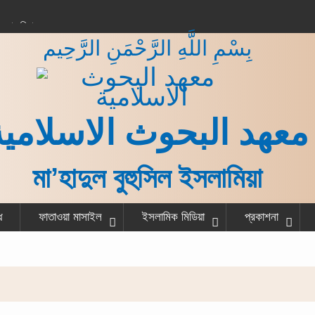
করার বিধান
بِسْمِ اللَّهِ الرَّحْمَنِ الرَّحِيم
 কাজ শেষ করে একজন
না?
গরু বর্গা দেওয়ার বিধান
ত ও হাদীস
معهد البحوث الاسلامية
মা’হাদুল বুহুসিল ইসলামিয়া
ধ
ফাতাওয়া মাসাইল
ইসলামিক মিডিয়া
প্রকাশনা