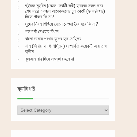
দুইজন মুহরিম (যেমন, স্বামী-স্ত্রী) হজ্বের সকল কাজ
শেষ করে একজন আরেকজনের চুল কেটে (হলক/কসর)
দিতে পারবে কি না?
সুদের নিয়ম শিখিয়ে বেতন নেওয়া বৈধ হবে কি না?
গরু বর্গা দেওয়ার বিধান
বাংলা ভাষায় প্রথম যুগের হজ-সাহিত্য
শাম (সিরিয়া ও ফিলিস্তিন) সম্পর্কিত কয়েকটি আয়াত ও
হাদীস
কুরআন বাদ দিয়ে সংস্কার হবে না
ক্যাটাগরি
ক্যাটাগরি