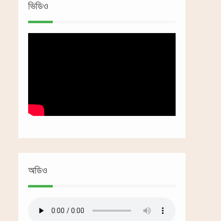
ভিডিও
অডিও