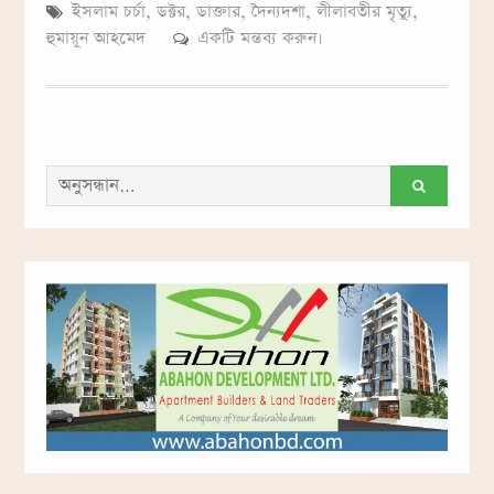
ইসলাম চর্চা
,
ডক্টর
,
ডাক্তার
,
দৈন্যদশা
,
লীলাবতীর মৃত্যু
,
হুমায়ূন আহমেদ
একটি মন্তব্য করুন।
সন্ধান
করাঃ