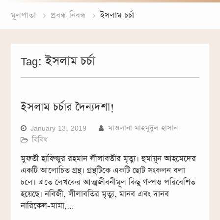
মূলপাতা
প্রবন্ধ-নিবন্ধ
ইসলাম চর্চা
Tag:
ইসলাম চর্চা
ইসলাম চর্চার দৈন্যদশা!
January 13, 2019
মাওলানা মাহমূদুল হাসান
বিবিধ
মুফতী হাফিজুর রহমান লীলাবতীর মৃত্যু। হুমায়ূন আহমেদের
একটি আলোচিত গ্রন্থ। গ্রন্থটিকে একটি ছোট সংকলন বলা
চলে। এতে লেখকের আত্মজীবনীমূল কিছু গল্পও পরিবেশিত
হয়েছে। নবিজী, লীলাবতির মৃত্যু, মানব এবং দানব
নারিকেল-মামা,…