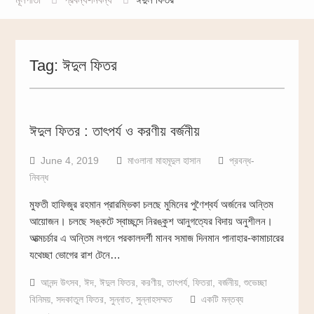
Tag:
ঈদুল ফিতর
ঈদুল ফিতর : তাৎপর্য ও করণীয় বর্জনীয়
June 4, 2019
মাওলানা মাহমূদুল হাসান
প্রবন্ধ-
নিবন্ধ
মুফতী হাফিজুর রহমান প্রারম্ভিকা চলছে মুমিনের পুণৈশ্বর্য অর্জনের অন্তিম
আয়োজন। চলছে সঙ্কটে স্বাচ্ছন্দে নিরঙ্কুশ আনুগত্যের বিদায় অনুশীলন।
আত্মচর্চার এ অন্তিম লগনে পরকালদর্শী মানব সমাজ দিনমান পানাহার-কামাচারের
যথেচ্ছা ভোগের রাশ টেনে…
আনন্দ উৎসব
,
ঈদ
,
ঈদুল ফিতর
,
করণীয়
,
তাৎপর্য
,
ফিতরা
,
বর্জনীয়
,
শুভেচ্ছা
বিনিময়
,
সদকাতুল ফিতর
,
সুন্নাত
,
সুন্নাহসম্মত
একটি মন্তব্য