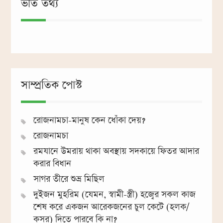
ভর্তি তথ্য
সাম্প্রতিক পোস্ট
রোজনামচা-মানুষ কেন ধোঁকা দেয়?
রোজনামচা
রমযানে উমরায় থাকা অবস্থায় সদকায়ে ফিতর আদার
করার বিধান
সাগর তীরে শুভ্র মিছিল
দুইজন মুহরিম (যেমন, স্বামী-স্ত্রী) হজ্বের সকল কাজ
শেষ করে একজন আরেকজনের চুল কেটে (হলক/
কসর) দিতে পারবে কি না?