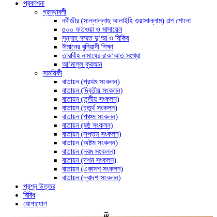
প্রকাশনা
গ্রন্থাবলী
নবীজীর (সাল্লাল্লাহু আলাইহি ওয়াসাল্লাম) গল্প শোনো
৫০০ ফতওয়া ও মাসায়েল
সুন্নাহ সম্মত দু‘আ ও যিকির
ঈমানের বুনিয়াদী শিক্ষা
তারাবীহ নামাযের রাক‘আত সংখ্যা
আ’মালুল কুরআন
সাময়িকী
বাতায়ন (প্রথম সংকলন)
বাতায়ন (দ্বিতীয় সংকলন)
বাতায়ন (তৃতীয় সংকলন)
বাতায়ন (চতুর্থ সংকলন)
বাতায়ন (পঞ্চম সংকলন)
বাতায়ন (ষষ্ঠ সংকলন)
বাতায়ন (সপ্তম সংকলন)
বাতায়ন (অষ্টম সংকলন)
বাতায়ন (নবম সংকলন)
বাতায়ন (দশম সংকলন)
বাতায়ন (একাদশ সংকলন)
বাতায়ন (দ্বাদশ সংকলন)
প্রশ্ন উত্তর
বিবিধ
যোগাযোগ