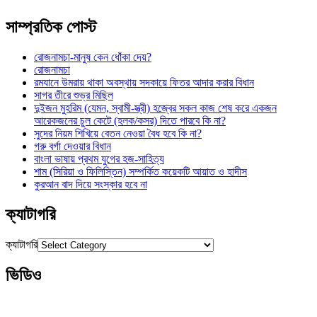
সাম্প্রতিক পোস্ট
রোজনামচা-মানুষ কেন ধোঁকা দেয়?
রোজনামচা
রমযানে উমরায় থাকা অবস্থায় সদকায়ে ফিতর আদার করার বিধান
সাগর তীরে শুভ্র মিছিল
দুইজন মুহরিম (যেমন, স্বামী-স্ত্রী) হজ্বের সকল কাজ শেষ করে একজন
আরেকজনের চুল কেটে (হলক/কসর) দিতে পারবে কি না?
সুদের নিয়ম শিখিয়ে বেতন নেওয়া বৈধ হবে কি না?
গরু বর্গা দেওয়ার বিধান
বাংলা ভাষায় প্রথম যুগের হজ-সাহিত্য
শাম (সিরিয়া ও ফিলিস্তিন) সম্পর্কিত কয়েকটি আয়াত ও হাদীস
কুরআন বাদ দিয়ে সংস্কার হবে না
ক্যাটাগরি
ক্যাটাগরি
ভিডিও