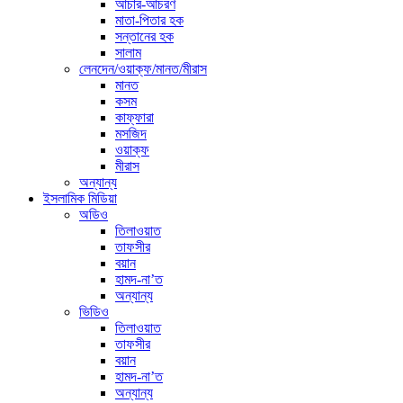
আচার-আচরণ
মাতা-পিতার হক
সন্তানের হক
সালাম
লেনদেন/ওয়াক্ফ/মানত/মীরাস
মানত
কসম
কাফ্ফারা
মসজিদ
ওয়াক্ফ
মীরাস
অন্যান্য
ইসলামিক মিডিয়া
অডিও
তিলাওয়াত
তাফসীর
বয়ান
হামদ-না’ত
অন্যান্য
ভিডিও
তিলাওয়াত
তাফসীর
বয়ান
হামদ-না’ত
অন্যান্য