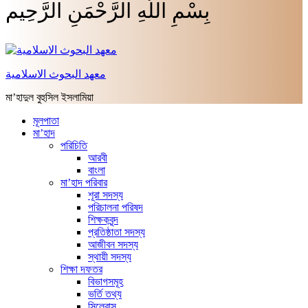
بِسْمِ اللَّهِ الرَّحْمَنِ الرَّحِيم
معهد البحوث الاسلامية
মা’হাদুল বুহুসিল ইসলামিয়া
মূলপাতা
মা’হাদ
পরিচিতি
আরবী
বাংলা
মা’হাদ পরিবার
শূরা সদস্য
পরিচালনা পরিষদ
শিক্ষকবৃন্দ
প্রতিষ্ঠাতা সদস্য
আজীবন সদস্য
স্থায়ী সদস্য
শিক্ষা দফতর
বিভাগসমূহ
ভর্তি তথ্য
সিলেবাস