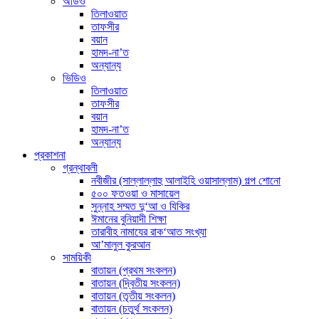
অডিও
তিলাওয়াত
তাফসীর
বয়ান
হামদ-না’ত
অন্যান্য
ভিডিও
তিলাওয়াত
তাফসীর
বয়ান
হামদ-না’ত
অন্যান্য
প্রকাশনা
গ্রন্থাবলী
নবীজীর (সাল্লাল্লাহু আলাইহি ওয়াসাল্লাম) গল্প শোনো
৫০০ ফতওয়া ও মাসায়েল
সুন্নাহ সম্মত দু‘আ ও যিকির
ঈমানের বুনিয়াদী শিক্ষা
তারাবীহ নামাযের রাক‘আত সংখ্যা
আ’মালুল কুরআন
সাময়িকী
বাতায়ন (প্রথম সংকলন)
বাতায়ন (দ্বিতীয় সংকলন)
বাতায়ন (তৃতীয় সংকলন)
বাতায়ন (চতুর্থ সংকলন)