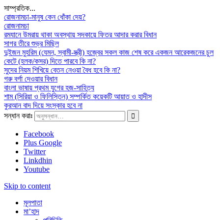
সাম্প্রতিক...
রোজনামচা-মানুষ কেন ধোঁকা দেয়?
রোজনামচা
রমযানে উমরায় থাকা অবস্থায় সদকায়ে ফিতর আদার করার বিধান
সাগর তীরে শুভ্র মিছিল
দুইজন মুহরিম (যেমন, স্বামী-স্ত্রী) হজ্বের সকল কাজ শেষ করে একজন আরেকজনের চুল
কেটে (হলক/কসর) দিতে পারবে কি না?
সুদের নিয়ম শিখিয়ে বেতন নেওয়া বৈধ হবে কি না?
গরু বর্গা দেওয়ার বিধান
বাংলা ভাষায় প্রথম যুগের হজ-সাহিত্য
শাম (সিরিয়া ও ফিলিস্তিন) সম্পর্কিত কয়েকটি আয়াত ও হাদীস
কুরআন বাদ দিয়ে সংস্কার হবে না
সন্ধান করাঃ
Facebook
Plus Google
Twitter
Linkdhin
Youtube
Skip to content
মূলপাতা
মা’হাদ