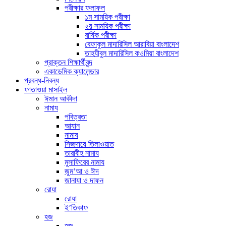
পরীক্ষার ফলাফল
১ম সাময়িক পরীক্ষা
২য় সাময়িক পরীক্ষা
বার্ষিক পরীক্ষা
বেফাকুল মাদারিসিল আরাবিয়া বাংলাদেশ
তাহযীবুল মাদারিসিল কওমিয়া বাংলাদেশ
প্রাক্তন শিক্ষার্থীবৃন্দ
একাডেমিক ক্যালেন্ডার
প্রবন্ধ-নিবন্ধ
ফাতাওয়া মাসাইল
ঈমান আকীদা
নামায
পবিত্রতা
আযান
নামায
সিজদায়ে তিলাওয়াত
তারাবীহ নামায
মুসাফিরের নামায
জুম’আ ও ঈদ
জানাযা ও দাফন
রোযা
রোযা
ই’তিকাফ
হজ
হজ