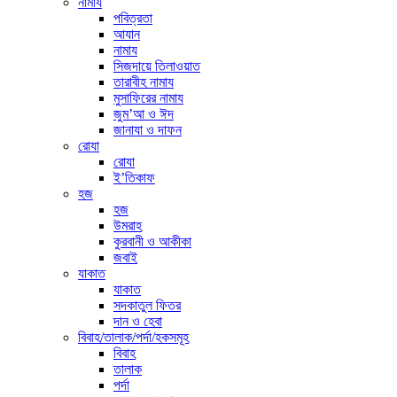
নামায
পবিত্রতা
আযান
নামায
সিজদায়ে তিলাওয়াত
তারাবীহ নামায
মুসাফিরের নামায
জুম’আ ও ঈদ
জানাযা ও দাফন
রোযা
রোযা
ই’তিকাফ
হজ
হজ
উমরাহ
কুরবানী ও আকীকা
জবাই
যাকাত
যাকাত
সদকাতুল ফিতর
দান ও হেবা
বিবাহ/তালাক/পর্দা/হকসমূহ
বিবাহ
তালাক
পর্দা