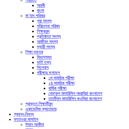
পরিচিতি
আরবী
বাংলা
মা’হাদ পরিবার
শূরা সদস্য
পরিচালনা পরিষদ
শিক্ষকবৃন্দ
প্রতিষ্ঠাতা সদস্য
আজীবন সদস্য
স্থায়ী সদস্য
শিক্ষা দফতর
বিভাগসমূহ
ভর্তি তথ্য
সিলেবাস
পরীক্ষার ফলাফল
১ম সাময়িক পরীক্ষা
২য় সাময়িক পরীক্ষা
বার্ষিক পরীক্ষা
বেফাকুল মাদারিসিল আরাবিয়া বাংলাদেশ
তাহযীবুল মাদারিসিল কওমিয়া বাংলাদেশ
প্রাক্তন শিক্ষার্থীবৃন্দ
একাডেমিক ক্যালেন্ডার
প্রবন্ধ-নিবন্ধ
ফাতাওয়া মাসাইল
ঈমান আকীদা