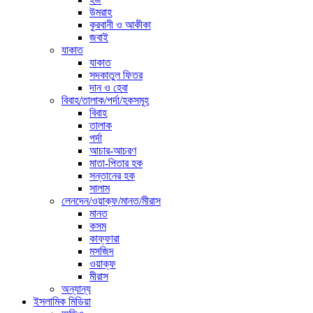
উমরাহ
কুরবানী ও আকীকা
জবাই
যাকাত
যাকাত
সদকাতুল ফিতর
দান ও হেবা
বিবাহ/তালাক/পর্দা/হকসমূহ
বিবাহ
তালাক
পর্দা
আচার-আচরণ
মাতা-পিতার হক
সন্তানের হক
সালাম
লেনদেন/ওয়াক্ফ/মানত/মীরাস
মানত
কসম
কাফ্ফারা
মসজিদ
ওয়াক্ফ
মীরাস
অন্যান্য
ইসলামিক মিডিয়া