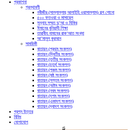
প্রকাশনা
গ্রন্থাবলী
নবীজীর (সাল্লাল্লাহু আলাইহি ওয়াসাল্লাম) গল্প শোনো
৫০০ ফতওয়া ও মাসায়েল
সুন্নাহ সম্মত দু‘আ ও যিকির
ঈমানের বুনিয়াদী শিক্ষা
তারাবীহ নামাযের রাক‘আত সংখ্যা
আ’মালুল কুরআন
সাময়িকী
বাতায়ন (প্রথম সংকলন)
বাতায়ন (দ্বিতীয় সংকলন)
বাতায়ন (তৃতীয় সংকলন)
বাতায়ন (চতুর্থ সংকলন)
বাতায়ন (পঞ্চম সংকলন)
বাতায়ন (ষষ্ঠ সংকলন)
বাতায়ন (সপ্তম সংকলন)
বাতায়ন (অষ্টম সংকলন)
বাতায়ন (নবম সংকলন)
বাতায়ন (দশম সংকলন)
বাতায়ন (একাদশ সংকলন)
বাতায়ন (দ্বাদশ সংকলন)
প্রশ্ন উত্তর
বিবিধ
যোগাযোগ