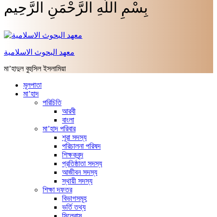
بِسْمِ اللَّهِ الرَّحْمَنِ الرَّحِيم
معهد البحوث الاسلامية
মা’হাদুল বুহুসিল ইসলামিয়া
মূলপাতা
মা’হাদ
পরিচিতি
আরবী
বাংলা
মা’হাদ পরিবার
শূরা সদস্য
পরিচালনা পরিষদ
শিক্ষকবৃন্দ
প্রতিষ্ঠাতা সদস্য
আজীবন সদস্য
স্থায়ী সদস্য
শিক্ষা দফতর
বিভাগসমূহ
ভর্তি তথ্য
সিলেবাস