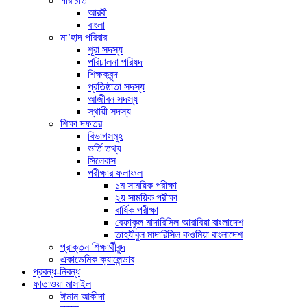
পরিচিতি
আরবী
বাংলা
মা’হাদ পরিবার
শূরা সদস্য
পরিচালনা পরিষদ
শিক্ষকবৃন্দ
প্রতিষ্ঠাতা সদস্য
আজীবন সদস্য
স্থায়ী সদস্য
শিক্ষা দফতর
বিভাগসমূহ
ভর্তি তথ্য
সিলেবাস
পরীক্ষার ফলাফল
১ম সাময়িক পরীক্ষা
২য় সাময়িক পরীক্ষা
বার্ষিক পরীক্ষা
বেফাকুল মাদারিসিল আরাবিয়া বাংলাদেশ
তাহযীবুল মাদারিসিল কওমিয়া বাংলাদেশ
প্রাক্তন শিক্ষার্থীবৃন্দ
একাডেমিক ক্যালেন্ডার
প্রবন্ধ-নিবন্ধ
ফাতাওয়া মাসাইল
ঈমান আকীদা