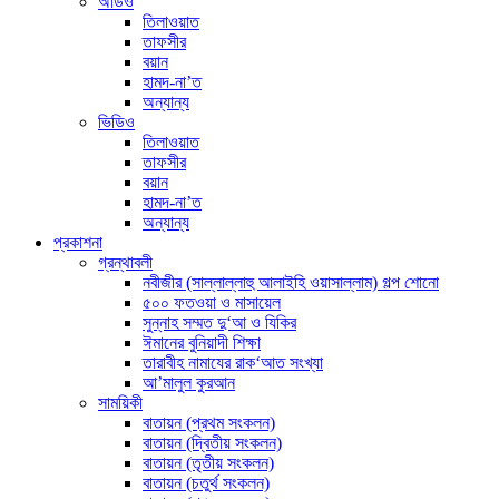
অডিও
তিলাওয়াত
তাফসীর
বয়ান
হামদ-না’ত
অন্যান্য
ভিডিও
তিলাওয়াত
তাফসীর
বয়ান
হামদ-না’ত
অন্যান্য
প্রকাশনা
গ্রন্থাবলী
নবীজীর (সাল্লাল্লাহু আলাইহি ওয়াসাল্লাম) গল্প শোনো
৫০০ ফতওয়া ও মাসায়েল
সুন্নাহ সম্মত দু‘আ ও যিকির
ঈমানের বুনিয়াদী শিক্ষা
তারাবীহ নামাযের রাক‘আত সংখ্যা
আ’মালুল কুরআন
সাময়িকী
বাতায়ন (প্রথম সংকলন)
বাতায়ন (দ্বিতীয় সংকলন)
বাতায়ন (তৃতীয় সংকলন)
বাতায়ন (চতুর্থ সংকলন)