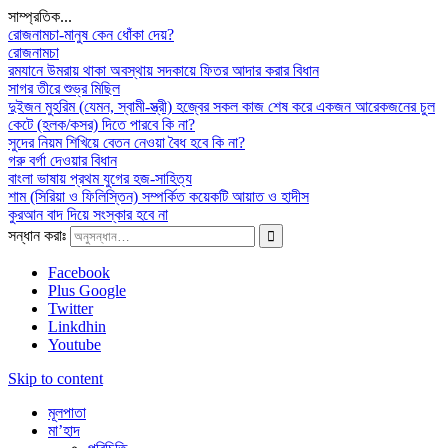
সাম্প্রতিক...
রোজনামচা-মানুষ কেন ধোঁকা দেয়?
রোজনামচা
রমযানে উমরায় থাকা অবস্থায় সদকায়ে ফিতর আদার করার বিধান
সাগর তীরে শুভ্র মিছিল
দুইজন মুহরিম (যেমন, স্বামী-স্ত্রী) হজ্বের সকল কাজ শেষ করে একজন আরেকজনের চুল
কেটে (হলক/কসর) দিতে পারবে কি না?
সুদের নিয়ম শিখিয়ে বেতন নেওয়া বৈধ হবে কি না?
গরু বর্গা দেওয়ার বিধান
বাংলা ভাষায় প্রথম যুগের হজ-সাহিত্য
শাম (সিরিয়া ও ফিলিস্তিন) সম্পর্কিত কয়েকটি আয়াত ও হাদীস
কুরআন বাদ দিয়ে সংস্কার হবে না
সন্ধান করাঃ
Facebook
Plus Google
Twitter
Linkdhin
Youtube
Skip to content
মূলপাতা
মা’হাদ