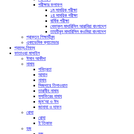
পরীক্ষার ফলাফল
১ম সাময়িক পরীক্ষা
২য় সাময়িক পরীক্ষা
বার্ষিক পরীক্ষা
বেফাকুল মাদারিসিল আরাবিয়া বাংলাদেশ
তাহযীবুল মাদারিসিল কওমিয়া বাংলাদেশ
প্রাক্তন শিক্ষার্থীবৃন্দ
একাডেমিক ক্যালেন্ডার
প্রবন্ধ-নিবন্ধ
ফাতাওয়া মাসাইল
ঈমান আকীদা
নামায
পবিত্রতা
আযান
নামায
সিজদায়ে তিলাওয়াত
তারাবীহ নামায
মুসাফিরের নামায
জুম’আ ও ঈদ
জানাযা ও দাফন
রোযা
রোযা
ই’তিকাফ
হজ
হজ