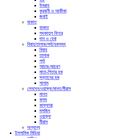
উমরাহ
কুরবানী ও আকীকা
জবাই
যাকাত
যাকাত
সদকাতুল ফিতর
দান ও হেবা
বিবাহ/তালাক/পর্দা/হকসমূহ
বিবাহ
তালাক
পর্দা
আচার-আচরণ
মাতা-পিতার হক
সন্তানের হক
সালাম
লেনদেন/ওয়াক্ফ/মানত/মীরাস
মানত
কসম
কাফ্ফারা
মসজিদ
ওয়াক্ফ
মীরাস
অন্যান্য
ইসলামিক মিডিয়া