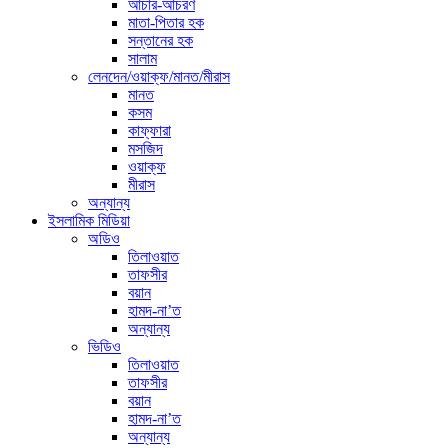
আচার-আচরণ
মাতা-পিতার হক
সন্তানের হক
সালাম
লেনদেন/ওয়াক্ফ/মানত/মীরাস
মানত
কসম
কাফ্ফারা
মসজিদ
ওয়াক্ফ
মীরাস
অন্যান্য
ইসলামিক মিডিয়া
অডিও
তিলাওয়াত
তাফসীর
বয়ান
হামদ-না’ত
অন্যান্য
ভিডিও
তিলাওয়াত
তাফসীর
বয়ান
হামদ-না’ত
অন্যান্য