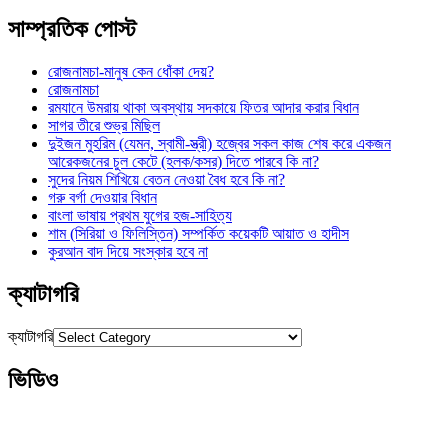
সাম্প্রতিক পোস্ট
রোজনামচা-মানুষ কেন ধোঁকা দেয়?
রোজনামচা
রমযানে উমরায় থাকা অবস্থায় সদকায়ে ফিতর আদার করার বিধান
সাগর তীরে শুভ্র মিছিল
দুইজন মুহরিম (যেমন, স্বামী-স্ত্রী) হজ্বের সকল কাজ শেষ করে একজন
আরেকজনের চুল কেটে (হলক/কসর) দিতে পারবে কি না?
সুদের নিয়ম শিখিয়ে বেতন নেওয়া বৈধ হবে কি না?
গরু বর্গা দেওয়ার বিধান
বাংলা ভাষায় প্রথম যুগের হজ-সাহিত্য
শাম (সিরিয়া ও ফিলিস্তিন) সম্পর্কিত কয়েকটি আয়াত ও হাদীস
কুরআন বাদ দিয়ে সংস্কার হবে না
ক্যাটাগরি
ক্যাটাগরি
ভিডিও