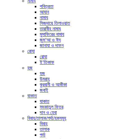
নামায
পবিত্রতা
আযান
নামায
সিজদায়ে তিলাওয়াত
তারাবীহ নামায
মুসাফিরের নামায
জুম’আ ও ঈদ
জানাযা ও দাফন
রোযা
রোযা
ই’তিকাফ
হজ
হজ
উমরাহ
কুরবানী ও আকীকা
জবাই
যাকাত
যাকাত
সদকাতুল ফিতর
দান ও হেবা
বিবাহ/তালাক/পর্দা/হকসমূহ
বিবাহ
তালাক
পর্দা