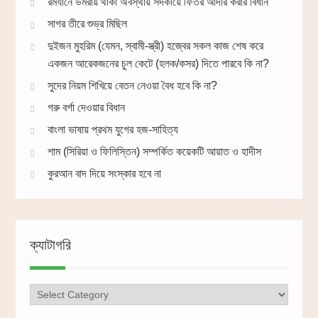
রমযানে উমরায় থাকা অবস্থায় সদকায়ে ফিতর আদার করার বিধান
সাগর তীরে শুভ্র মিছিল
দুইজন মুহরিম (যেমন, স্বামী-স্ত্রী) হজ্বের সকল কাজ শেষ করে
একজন আরেকজনের চুল কেটে (হলক/কসর) দিতে পারবে কি না?
সুদের নিয়ম শিখিয়ে বেতন নেওয়া বৈধ হবে কি না?
গরু বর্গা দেওয়ার বিধান
বাংলা ভাষায় প্রথম যুগের হজ-সাহিত্য
শাম (সিরিয়া ও ফিলিস্তিন) সম্পর্কিত কয়েকটি আয়াত ও হাদীস
কুরআন বাদ দিয়ে সংস্কার হবে না
ক্যাটাগরি
ক্যাটাগরি