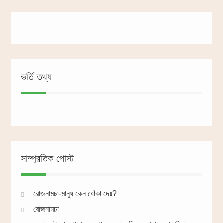
ভর্তি তথ্য
সাম্প্রতিক পোস্ট
রোজনামচা-মানুষ কেন ধোঁকা দেয়?
রোজনামচা