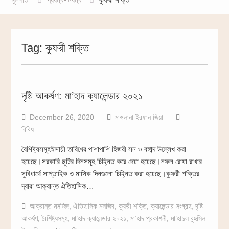
Tag:
কুফরী শক্তি
দৃষ্টি আকর্ষণ: মা’হাদ ক্যালেন্ডার ২০২১
December 26, 2020
মাওলানা ইরফান জিয়া
বিবিধ
বৈশিষ্ট্যসমূহঈসায়ী তারিখের পাশাপাশি হিজরী সন ও বঙ্গাব্দ উল্লেখ করা
হয়েছে।সরকারি ছুটির দিনসমূহ চিহ্নিত করে দেয়া হয়েছে।নফল রোযা রাখার
সুবিধার্থে সাপ্তাহিক ও মাসিক দিনগুলো চিহ্নিত করা হয়েছে।কুফরী শক্তির
দ্বারা আক্রান্ত ঐতিহাসিক…
আক্রান্ত মসজিদ
,
ঐতিহাসিক মসজিদ
,
কুফরী শক্তি
,
ক্যালেন্ডার সংগ্রহ
,
দৃষ্টি
আকর্ষণ
,
বৈশিষ্ট্যসমূহ
,
মা’হাদ ক্যালেন্ডার ২০২১
,
মা’হাদ প্রকাশনী
,
মা’হাদুল বুহুসিল