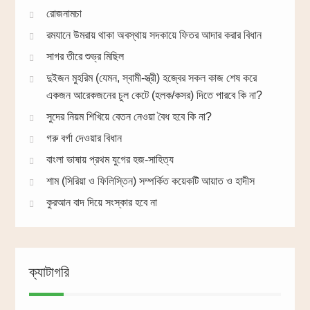
রোজনামচা
রমযানে উমরায় থাকা অবস্থায় সদকায়ে ফিতর আদার করার বিধান
সাগর তীরে শুভ্র মিছিল
দুইজন মুহরিম (যেমন, স্বামী-স্ত্রী) হজ্বের সকল কাজ শেষ করে
একজন আরেকজনের চুল কেটে (হলক/কসর) দিতে পারবে কি না?
সুদের নিয়ম শিখিয়ে বেতন নেওয়া বৈধ হবে কি না?
গরু বর্গা দেওয়ার বিধান
বাংলা ভাষায় প্রথম যুগের হজ-সাহিত্য
শাম (সিরিয়া ও ফিলিস্তিন) সম্পর্কিত কয়েকটি আয়াত ও হাদীস
কুরআন বাদ দিয়ে সংস্কার হবে না
ক্যাটাগরি