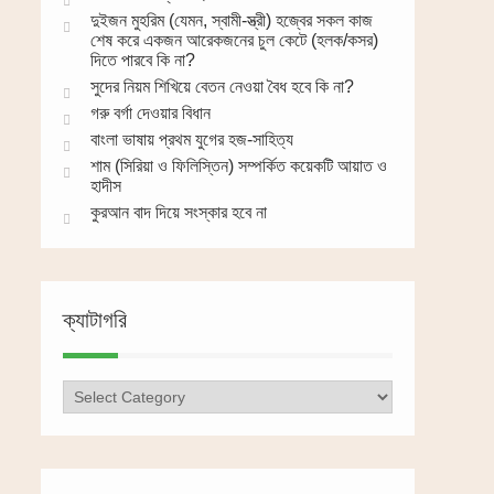
দুইজন মুহরিম (যেমন, স্বামী-স্ত্রী) হজ্বের সকল কাজ
শেষ করে একজন আরেকজনের চুল কেটে (হলক/কসর)
দিতে পারবে কি না?
সুদের নিয়ম শিখিয়ে বেতন নেওয়া বৈধ হবে কি না?
গরু বর্গা দেওয়ার বিধান
বাংলা ভাষায় প্রথম যুগের হজ-সাহিত্য
শাম (সিরিয়া ও ফিলিস্তিন) সম্পর্কিত কয়েকটি আয়াত ও
হাদীস
কুরআন বাদ দিয়ে সংস্কার হবে না
ক্যাটাগরি
ক্যাটাগরি