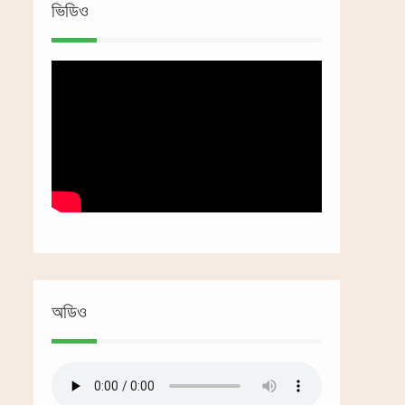
ভিডিও
অডিও