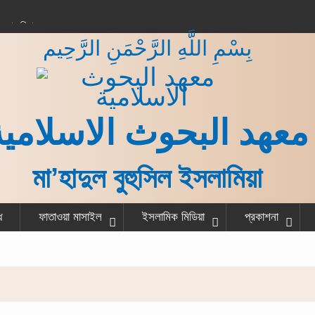
করার বিধান
بِسْمِ اللَّهِ الرَّحْمَنِ الرَّحِيم
 কাজ শেষ করে একজন
না?
গরু বর্গা দেওয়ার বিধান
ত ও হাদীস
معهد البحوث الاسلامية
মা’হাদুল বুহুসিল ইসলামিয়া
ধ
ফাতাওয়া মাসাইল
ইসলামিক মিডিয়া
প্রকাশনা