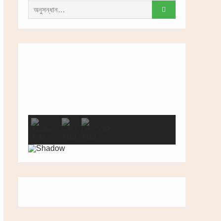
সন্ধান
করাঃ