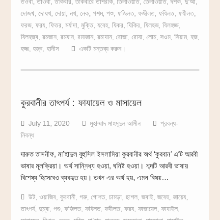
তওবা
,
তাওবা
,
তাকবীর
,
তাকবীরে তাশরীক
,
তিলাওয়াত
,
তেলাওয়াত
,
দশক
,
দু‘আ
,
দোজখ
,
দোযখ
,
দোয়া
,
নখ
,
নেক
,
পশম
,
পশু
,
ফজিলত
,
ফজীলত
,
ফযিলত
,
ফযীলত
,
ফরজ
,
ফরয
,
ফিতর
,
মর্যাদা
,
মুক্তি
,
যবেহ
,
যিকর
,
যিকির
,
যিলহজ
,
যিলহজ্জ
,
যিলহজ্ব
,
রমজান
,
রমযান
,
রমাজান
,
রমাযান
,
রোজা
,
রোযা
,
লোম
,
সওম
,
সিয়াম
,
হজ
,
হজ্জ
,
হজ্ব
,
হাদীস
একটি মন্তব্য করুন।
কুরবানীর তাৎপর্য : ফাযায়েল ও মাসায়েল
July 11, 2020
মুহাম্মাদ মাহমূদুল আমীন
প্রবন্ধ-
নিবন্ধ
দারুত তাসনীফ, মা’হাদুল বুহুসিল ইসলামিয়া কুরবানীর অর্থ ‘কুরবান’ এটি আরবী
ভাষার মূলক্রিয়া। অর্থ সান্নিধ্য হওয়া, ঘনিষ্ট হওয়া। শব্দটি আরবী ভাষায়
বিশেষ্য হিসেবেও ব্যবহৃত হয়। তখন এর অর্থ হয়, এমন বিষয়…
উট
,
ওয়াজিব
,
কুরবানী
,
গরু
,
গোশত
,
চামড়া
,
ছাগল
,
জবাই
,
জবেহ
,
জায়েয
,
তাৎপর্য
,
দুম্বা
,
পশু
,
ফজিলত
,
ফযিলত
,
ফযীলত
,
ফরয
,
ফাজায়েল
,
ফাযাইল
,