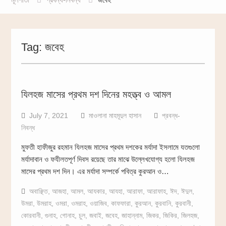
Tag:
জবেহ
যিলহজ মাসের প্রথম দশ দিনের মহত্ত্ব ও আমল
July 7, 2021
মাওলানা মাহমূদুল হাসান
প্রবন্ধ-
নিবন্ধ
মুফতী হাফীজুর রহমান যিলহজ মাসের প্রথম দশকের মর্যাদা ইসলামে যতগুলো
মর্যাদাবান ও ফযীলতপূর্ণ দিবস রয়েছে তার মাঝে উল্লেখযোগ্য হলো যিলহজ
মাসের প্রথম দশ দিন। এর মর্যাদা সম্পর্কে পবিত্র কুরআন ও…
অবাঞ্ছিত
,
আজহা
,
আমল
,
আযকার
,
আযহা
,
আরাফা
,
আরাফাহ
,
ঈদ
,
ঈদুল
,
উমরা
,
উমরাহ
,
ওমরা
,
ওমরাহ
,
ওয়াজিব
,
কাফফারা
,
কুরআন
,
কুরবানি
,
কুরবানী
,
কোরবানী
,
গুনাহ
,
গোনাহ
,
চুল
,
জবাই
,
জবেহ
,
জাহান্নাম
,
জিকর
,
জিকির
,
জিলহজ
,