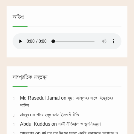
অডিও
সাম্প্রতিক মন্তব্য
Md Rasedul Jamal
on
সুদ : আল্লাহর সাথে বিদ্রোহের
শামিল
মাহবুব
on
গায়ে হলুদ বনাম ইসলামী রীতি
Abdul Kuddus
on
শরয়ী নীতিমালা ও জন্মনিয়ন্ত্রণ
আব্দুল্লাহ
on
ধর্ম যার যার উৎসব সবার: একটা অবাস্তব শ্লোগান ও