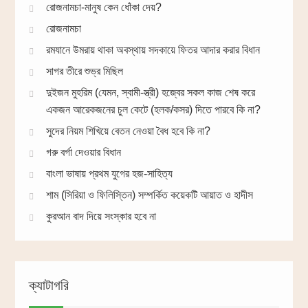
রোজনামচা-মানুষ কেন ধোঁকা দেয়?
রোজনামচা
রমযানে উমরায় থাকা অবস্থায় সদকায়ে ফিতর আদার করার বিধান
সাগর তীরে শুভ্র মিছিল
দুইজন মুহরিম (যেমন, স্বামী-স্ত্রী) হজ্বের সকল কাজ শেষ করে
একজন আরেকজনের চুল কেটে (হলক/কসর) দিতে পারবে কি না?
সুদের নিয়ম শিখিয়ে বেতন নেওয়া বৈধ হবে কি না?
গরু বর্গা দেওয়ার বিধান
বাংলা ভাষায় প্রথম যুগের হজ-সাহিত্য
শাম (সিরিয়া ও ফিলিস্তিন) সম্পর্কিত কয়েকটি আয়াত ও হাদীস
কুরআন বাদ দিয়ে সংস্কার হবে না
ক্যাটাগরি