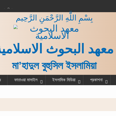
করার বিধান
بِسْمِ اللَّهِ الرَّحْمَنِ الرَّحِيم
 কাজ শেষ করে একজন
না?
গরু বর্গা দেওয়ার বিধান
ত ও হাদীস
معهد البحوث الاسلامية
মা’হাদুল বুহুসিল ইসলামিয়া
ধ
ফাতাওয়া মাসাইল
ইসলামিক মিডিয়া
প্রকাশনা