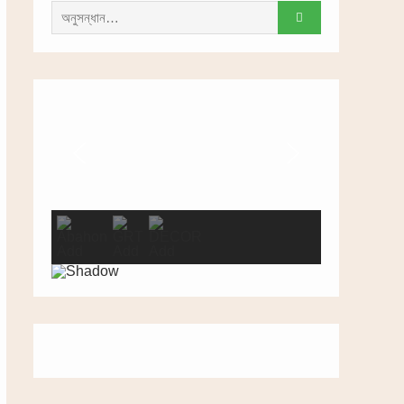
সন্ধান
করাঃ