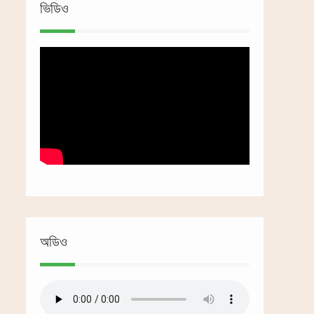
ভিডিও
অডিও