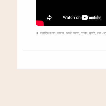
ইবরাহীম হাসান
,
করোনা
,
জরুরী আমল
,
মা’হাদ
,
মুফতী
,
রক্ষা পে