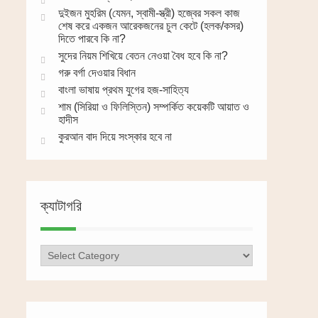
দুইজন মুহরিম (যেমন, স্বামী-স্ত্রী) হজ্বের সকল কাজ
শেষ করে একজন আরেকজনের চুল কেটে (হলক/কসর)
দিতে পারবে কি না?
সুদের নিয়ম শিখিয়ে বেতন নেওয়া বৈধ হবে কি না?
গরু বর্গা দেওয়ার বিধান
বাংলা ভাষায় প্রথম যুগের হজ-সাহিত্য
শাম (সিরিয়া ও ফিলিস্তিন) সম্পর্কিত কয়েকটি আয়াত ও
হাদীস
কুরআন বাদ দিয়ে সংস্কার হবে না
ক্যাটাগরি
ক্যাটাগরি