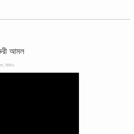
রুরী আমল
ান
,
ভিডিও