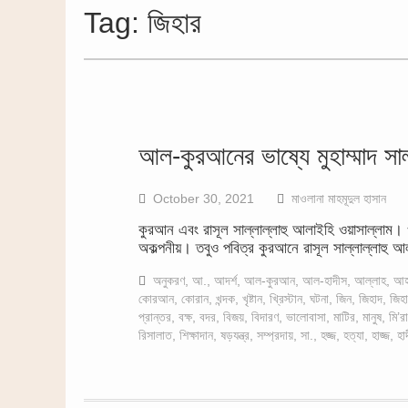
Tag:
জিহার
আল-কুরআনের ভাষ্যে মুহাম্মাদ সাল
October 30, 2021
মাওলানা মাহমূদুল হাসান
কুরআন এবং রাসূল সাল্লাল্লাহু আলাইহি ওয়াসাল্লাম। 
অকল্পনীয়। তবুও পবিত্র কুরআনে রাসূল সাল্লাল্লাহু 
অনুকরণ
,
আ.
,
আদর্শ
,
আল-কুরআন
,
আল-হাদীস
,
আল্লাহ
,
আহ
কোরআন
,
কোরান
,
খন্দক
,
খৃষ্টান
,
খ্রিস্টান
,
ঘটনা
,
জিন
,
জিহাদ
,
জিহ
প্রান্তর
,
বক্ষ
,
বদর
,
বিজয়
,
বিদারণ
,
ভালোবাসা
,
মাটির
,
মানুষ
,
মি’র
রিসালাত
,
শিক্ষাদান
,
ষড়যন্ত্র
,
সম্প্রদায়
,
সা.
,
হজ্জ
,
হত্যা
,
হাজ্জ
,
হা