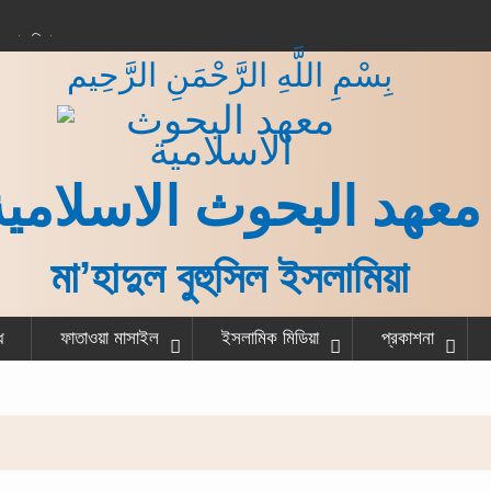
করার বিধান
بِسْمِ اللَّهِ الرَّحْمَنِ الرَّحِيم
 কাজ শেষ করে একজন
না?
গরু বর্গা দেওয়ার বিধান
ত ও হাদীস
معهد البحوث الاسلامية
মা’হাদুল বুহুসিল ইসলামিয়া
ধ
ফাতাওয়া মাসাইল
ইসলামিক মিডিয়া
প্রকাশনা