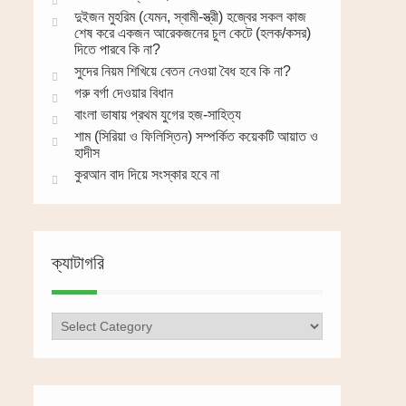
দুইজন মুহরিম (যেমন, স্বামী-স্ত্রী) হজ্বের সকল কাজ
শেষ করে একজন আরেকজনের চুল কেটে (হলক/কসর)
দিতে পারবে কি না?
সুদের নিয়ম শিখিয়ে বেতন নেওয়া বৈধ হবে কি না?
গরু বর্গা দেওয়ার বিধান
বাংলা ভাষায় প্রথম যুগের হজ-সাহিত্য
শাম (সিরিয়া ও ফিলিস্তিন) সম্পর্কিত কয়েকটি আয়াত ও
হাদীস
কুরআন বাদ দিয়ে সংস্কার হবে না
ক্যাটাগরি
ক্যাটাগরি