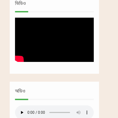
ভিডিও
অডিও