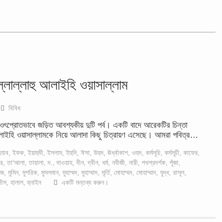
্লাল্লাহু আলাইহি ওয়াসাল্লাম
বিবিধ
ওৎপ্রোতভাবে জড়িত আবশ্যকীয় দুটি পর্ব। একটি বাদে আরেকটির চিন্তা
আলাইহি ওয়াসাল্লামকে নিয়ে আলাদা কিছু চিত্রায়ণ এসেছে। আমরা পবিত্র…
যাব
,
ইফক
,
ইয়াহুদী
,
ইসলাম
,
ইহুদি
,
ঈসা
,
উহুদ
,
ঊর্ধ্বাকাশ
,
ওহুদ
,
কর্মসূচি
,
কর্মসূচী
,
কাফের
,
ার
,
তা‘আলা
,
তায়ালা
,
দ.
,
দাওয়াহ
,
দীন
,
দ্বীন
,
ধর্ম
,
নবীজী
,
নারী
,
পথপ্রদর্শক
,
পূঁজা
,
াজ
,
মুমিন
,
মুশরিক
,
মুসলমান
,
মুহাম্মদ
,
মুহাম্মাদ
,
মূর্তি
,
মোহাম্মদ
,
মোহাম্মাদ
,
যুদ্ধ
,
রাসূল
,
দীস
,
হালাল
,
হুনাইন
একটি মন্তব্য করুন।