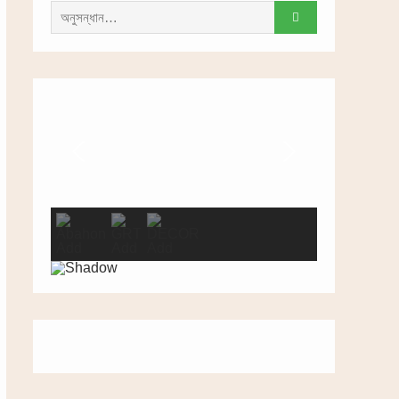
সন্ধান
করাঃ