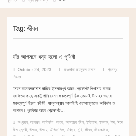
Tag:
জীবন
যাঁর আগমনে ধন্য হলো এ পৃথিবী
October 24, 2023
মাওলানা মাহমূদুল হাসান
প্রবন্ধ-
নিবন্ধ
সৈয়দ কামারুজ্জামান নাজির ইসলামপূর্ব আরব প্রেক্ষাপট পিপাসায় কাতর
ব্যক্তির কাছে একটু পানি যেমন গুরুত্বপূর্ণ ঠিক তেমনই উম্মাহর জন্যে
গুরুত্বপূর্ণ ছিলো নবীজী সাল্লাল্লাহু আলাইহি ওয়াসাল্লামের আবির্ভাব ও
আগমন। পূর্বেকার আরব প্রেক্ষাপট…
অধ্যয়ন
,
আগমন
,
আবির্ভাব
,
আরব
,
আসহাবে ফীল
,
ইতিহাস
,
ইসলাম
,
ঈদ
,
ঈদে
মীলাদুন্নবী
,
উম্মত
,
উম্মাহ
,
ঐতিহাসিক
,
চরিত্র
,
চুরি
,
জীবন
,
জীবনচরিত
,