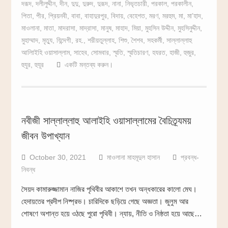
দরূদ
,
দলীলুদ্দীন
,
দীন
,
দুদু
,
দুরুদ
,
দুরূদ
,
নানা
,
নিভৃতচারী
,
পরকাল
,
পরকালীন
,
পিতা
,
পীর
,
প্রিয়নবী
,
বাবা
,
বাহাদুরপুর
,
বিদায়
,
বেহেশত
,
মরণ
,
মরহুম
,
মা
,
মা’হাদ
,
মাওলানা
,
মাতা
,
মাদরাসা
,
মাদ্রাসা
,
মানুষ
,
মাহাদ
,
মিয়া
,
মুহসিন উদ্দীন
,
মুহসিনুদ্দীন
,
মুহাম্মাদ
,
মৃত্যু
,
যিন্দেগী
,
রহ.
,
শরীয়তুল্লাহ
,
শিশু
,
শৈশব
,
সহকর্মী
,
সাল্লাল্লাহু
আলািইহি ওয়াসাল্লাম
,
সাহেব
,
সোমবার
,
স্মৃতি
,
স্মৃতিচারণ
,
হযরত
,
হাজী
,
হুজুর
,
হুযুর
,
হুযূর
একটি মন্তব্য করুন।
নবীজী সাল্লাল্লাহু আলাইহি ওয়াসাল্লামের বৈচিত্র্যময়
জীবন উপাখ্যান
October 30, 2021
মাওলানা মাহমূদুল হাসান
প্রবন্ধ-
নিবন্ধ
সৈয়দ কামারুজ্জামান নাজির পৃথিবীর আকাশে তখন অন্ধকারের কালো মেঘ।
হেদায়তের প্রদীপ নিষ্প্রভ। চারিদিকে ছড়িয়ে গেছে অজ্ঞতা। জুলুম আর
শোষণে অশান্ত হয়ে ওঠছে পুরো পৃথিবী। ন্যায়, নীতি ও নিষ্ঠতা হয়ে আছে…