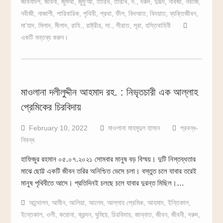
জীবনাদর্শ
,
জীবনী
,
জুমআ
,
জুমু‘আ
,
তারিখ
,
তারীখ
,
দ.
,
দরুদ
,
দুরূদ
,
নবিজী
,
নবীজি
,
নবীজী
,
নাজাশী
,
পারিবারিক
,
পৃথিবী
,
প্রথা
,
ফীল
,
বিদআত
,
বিদয়াত
,
ব্যক্তিজীবন
,
মা’হাদ
,
মিলাদ
,
মীলাদ
,
রাযি.
,
রাষ্ট্রীয়
,
সা.
,
সীরাত
,
সূরা
,
হস্তিবাহিনী
একটি মন্তব্য করুন।
মাওলানা দলীলুদ্দীন আহমাদ রহ. : নিভৃতচারী এক আল্লাহ
প্রেমিকের চিরবিদায়
February 10, 2022
মাওলানা মাহমূদুল হাসান
প্রবন্ধ-
নিবন্ধ
হাফিজুর রহমান ০৫.০৭.২০২১ সোমবার মানুষ বড় বিস্ময়। দুটি নিস্তব্ধতার
মাঝে ছোট্ট একটি জীবন তরির অনিশ্চিত ভেসে চলা। বস্তুত চলে যাবার তরেই
মানুষ পৃথিবীতে আসে। প্রতিদিনই চলছে চলে যাবার দুরন্ত মিছিল।…
আন্দোলন
,
আমীন
,
আলিয়া
,
আলেম
,
আল্লাহ প্রেমিক
,
আহমাদ
,
ইন্তিকাল
,
ইন্তেকাল
,
ওলী
,
করোনা
,
ক্রন্দন
,
ঘুমিয়ে
,
চিরবিদায়
,
জান্নাত
,
জীবন
,
জীবনী
,
দরুদ
,