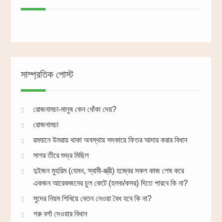
সাম্প্রতিক পোস্ট
রোজনামচা-মানুষ কেন ধোঁকা দেয়?
রোজনামচা
রমযানে উমরায় থাকা অবস্থায় সদকায়ে ফিতর আদার করার বিধান
সাগর তীরে শুভ্র মিছিল
দুইজন মুহরিম (যেমন, স্বামী-স্ত্রী) হজ্বের সকল কাজ শেষ করে
একজন আরেকজনের চুল কেটে (হলক/কসর) দিতে পারবে কি না?
সুদের নিয়ম শিখিয়ে বেতন নেওয়া বৈধ হবে কি না?
গরু বর্গা দেওয়ার বিধান