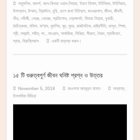
অমুসলিম
,
আদর্শ
,
আল-বিদায়া ওয়ান-নিহায়া
,
ইবনে হিশাম
,
উইলিয়ম
,
উইলিয়াম
,
উপাখ্যান
,
উম্মাহ
,
খ্রিস্টান
,
চুরি
,
চেপে রাখা ইতিহাস
,
জওহরলাল
,
জীবন
,
জীবনী
,
তীর
,
নবীজী
,
নেহরু
,
নেহেরু
,
প্রতিশোধ
,
প্রেক্ষাপট
,
বিদায়া নিহায়া
,
বুখারী
,
বৈচিত্রময়
,
মহিলা
,
মা’হাদ
,
মুসলিম
,
মূর
,
ম্যূর
,
রাজনৈতিক
,
রাষ্ট্রনীতি
,
রাসূল
,
শিক্ষা
,
শ্রী
,
সম্রাট
,
সহীহ
,
সা.
,
সাওয়াদ
,
সামাজিক
,
সিরিয়া
,
সীরাত
,
সৈয়দ
,
স্বাধীনতা
,
স্যার
,
হিরাক্লিয়াস
একটি মন্তব্য করুন।
১৫ টি গুরুত্বপূর্ণ জীবন ঘনিষ্ট প্রশ্ন ও উত্তর
November 5, 2018
মাওলানা মাহমূদুল হাসান
অন্যান্য
,
ইসলামিক মিডিয়া