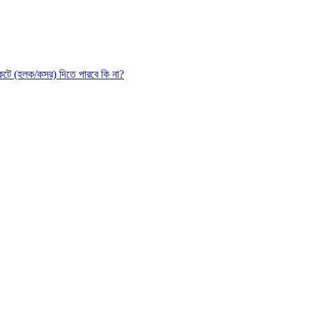
কেটে (হলক/কসর) দিতে পারবে কি না?