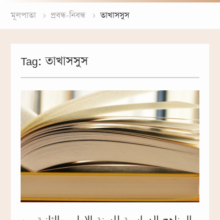
মূলপাতা
প্রবন্ধ-নিবন্ধ
তাখাসসুস
Tag:
তাখাসসুস
المناهج الدراسية للسنة الاولى والثانية من