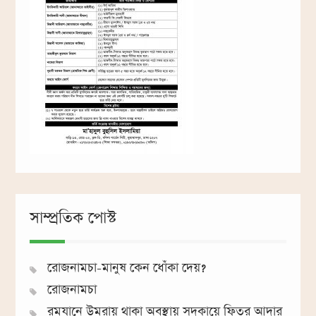
সাম্প্রতিক পোস্ট
রোজনামচা-মানুষ কেন ধোঁকা দেয়?
রোজনামচা
রমযানে উমরায় থাকা অবস্থায় সদকায়ে ফিতর আদার